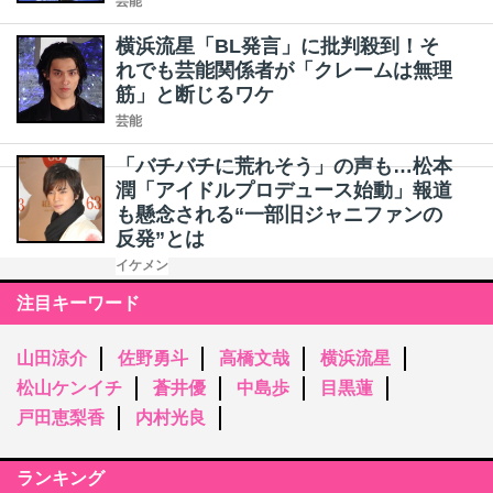
芸能
横浜流星「BL発言」に批判殺到！そ
れでも芸能関係者が「クレームは無理
筋」と断じるワケ
芸能
「バチバチに荒れそう」の声も…松本
潤「アイドルプロデュース始動」報道
も懸念される“一部旧ジャニファンの
反発”とは
イケメン
注目キーワード
山田涼介
佐野勇斗
高橋文哉
横浜流星
松山ケンイチ
蒼井優
中島歩
目黒蓮
戸田恵梨香
内村光良
ランキング