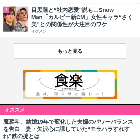
目黒蓮と“社内恋愛”説も…Snow
5
Man「カルビー新CM」女性キャラ“さく
美”との関係性が大注目のワケ
イケメン
もっと見る
オススメ
魔裟斗、結婚19年で変化した夫婦のパワーバランス
を告白 妻・矢沢心に課していた“モラハラすれす
れ”鉄の掟とは