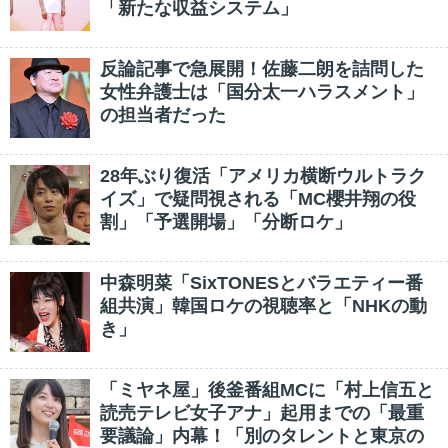
「新たな収益システム」
反論記事で急展開！佐藤二朗を詰問した
女性弁護士は「国分太一ハラスメント」
の担当者だった
28年ぶり復活「アメリカ横断ウルトラク
イズ」で疑問視される「MC櫻井翔の役
割」「予選開場」「分断ロケ」
中森明菜「SixTONESとバラエティー番
組共演」韓国ロケの視聴率と「NHKの動
き」
「ミヤネ屋」後釜番組MCに「村上信五と
読売テレビ女子アナ」起用までの「最重
要議論」内幕！「別のタレントと東京の