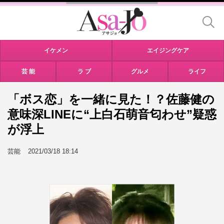
イケメン
エイジングケア
芸 能
ラ ブ
グルメ
ライフ
「ボス恋」を一緒に見た！？佐藤健の
意味深LINEに“上白石萌音匂わせ”疑惑
が浮上
芸能
2021/03/18 18:14