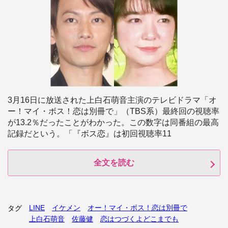
3月16日に放送された上白石萌音主演のテレビドラマ「オ
ー！マイ・ボス！恋は別冊で」（TBS系）最終回の視聴率
が13.2％だったことがわかった。この数字は同番組の最高
記録だという。「『ボス恋』は初回視聴率11
全文を読む
LINE
イケメン
オー！マイ・ボス！恋は別冊で
タグ
上白石萌音
佐藤健
恋はつづくよどこまでも