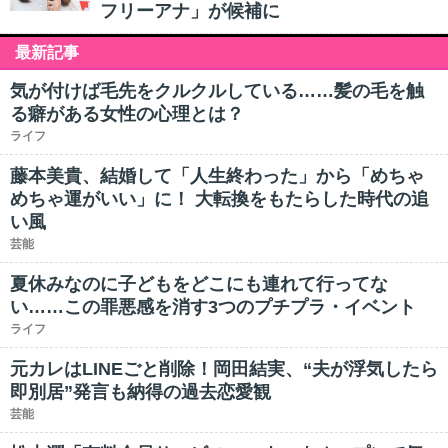
フリーアナ」が候補に
最新記事
気が付けば毛先をクルクルしている……髪の毛を触
る癖がある女性の心理とは？
ライフ
藤本美貴、結婚して「人生終わった」から「めちゃ
めちゃ運がいい」に！ 大転換をもたらした時代の追
い風
芸能
夏休みなのに子どもをどこにも連れて行ってな
い……この罪悪感を消す3つのプチプラ・イベント
ライフ
元カレはLINEごと削除！岡田結実、“夫が浮気したら
即別居”発言も納得の過去恋愛観
芸能