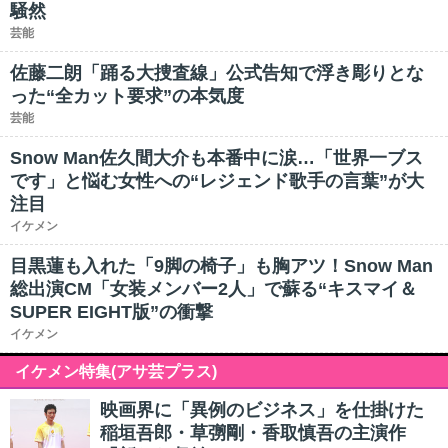
騒然
芸能
佐藤二朗「踊る大捜査線」公式告知で浮き彫りとな
った“全カット要求”の本気度
芸能
Snow Man佐久間大介も本番中に涙…「世界一ブス
です」と悩む女性への“レジェンド歌手の言葉”が大
注目
イケメン
目黒蓮も入れた「9脚の椅子」も胸アツ！Snow Man
総出演CM「女装メンバー2人」で蘇る“キスマイ＆
SUPER EIGHT版”の衝撃
イケメン
イケメン特集(アサ芸プラス)
映画界に「異例のビジネス」を仕掛けた
稲垣吾郎・草彅剛・香取慎吾の主演作