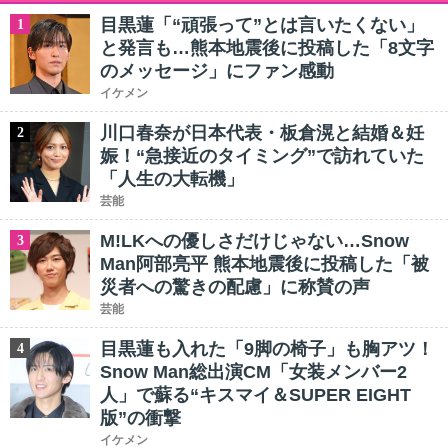
目黒蓮「“頑張って”とは言いたくない」
1
と発言も…熊本地震後に投稿した「8文字
のメッセージ」にファン感動
イケメン
川口春奈が日本代表・板倉滉と結婚＆妊
2
娠！“急接近のタイミング”で訪れていた
「人生の大転機」
芸能
M!LKへの優しさだけじゃない…Snow
3
Man阿部亮平 熊本地震後に投稿した「被
災者への驚きの配慮」に称賛の声
芸能
目黒蓮も入れた「9脚の椅子」も胸アツ！
4
Snow Man総出演CM「女装メンバー2
人」で蘇る“キスマイ＆SUPER EIGHT
版”の衝撃
イケメン