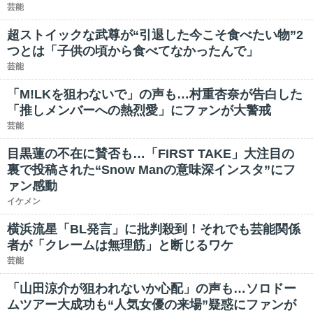
芸能
超ストイックな武尊が“引退した今こそ食べたい物”2
つとは「子供の頃から食べてなかったんで」
芸能
「M!LKを狙わないで」の声も…村重杏奈が告白した
「推しメンバーへの熱烈愛」にファンが大警戒
芸能
目黒蓮の不在に賛否も…「FIRST TAKE」大注目の
裏で投稿された“Snow Manの意味深インスタ”にフ
ァン感動
イケメン
横浜流星「BL発言」に批判殺到！それでも芸能関係
者が「クレームは無理筋」と断じるワケ
芸能
「山田涼介が狙われないか心配」の声も…ソロドー
ムツアー大成功も“人気女優の来場”疑惑にファンが