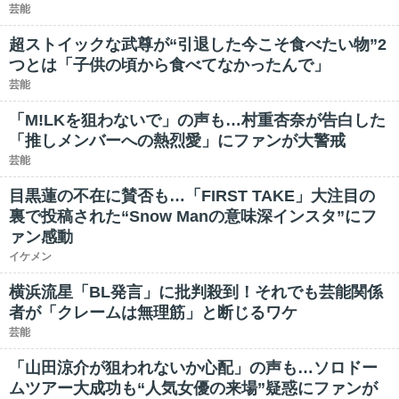
芸能
超ストイックな武尊が“引退した今こそ食べたい物”2
つとは「子供の頃から食べてなかったんで」
芸能
「M!LKを狙わないで」の声も…村重杏奈が告白した
「推しメンバーへの熱烈愛」にファンが大警戒
芸能
目黒蓮の不在に賛否も…「FIRST TAKE」大注目の
裏で投稿された“Snow Manの意味深インスタ”にフ
ァン感動
イケメン
横浜流星「BL発言」に批判殺到！それでも芸能関係
者が「クレームは無理筋」と断じるワケ
芸能
「山田涼介が狙われないか心配」の声も…ソロドー
ムツアー大成功も“人気女優の来場”疑惑にファンが