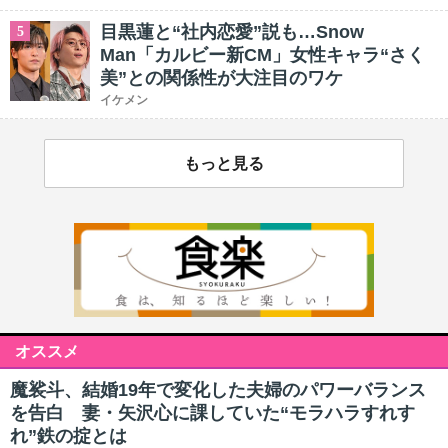
目黒蓮と“社内恋愛”説も…Snow
5
Man「カルビー新CM」女性キャラ“さく
美”との関係性が大注目のワケ
イケメン
もっと見る
オススメ
魔裟斗、結婚19年で変化した夫婦のパワーバランス
を告白 妻・矢沢心に課していた“モラハラすれす
れ”鉄の掟とは