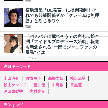
芸能
横浜流星「BL発言」に批判殺到！そ
れでも芸能関係者が「クレームは無理
筋」と断じるワケ
芸能
「バチバチに荒れそう」の声も…松本
潤「アイドルプロデュース始動」報道
も懸念される“一部旧ジャニファンの
反発”とは
イケメン
注目キーワード
山田涼介
佐野勇斗
高橋文哉
横浜流星
松山ケンイチ
蒼井優
中島歩
目黒蓮
戸田恵梨香
内村光良
ランキング