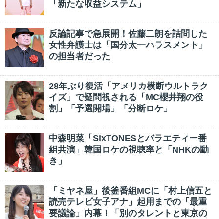
「新たな収益システム」
反論記事で急展開！佐藤二朗を詰問した
女性弁護士は「国分太一ハラスメント」
の担当者だった
28年ぶり復活「アメリカ横断ウルトラク
イズ」で疑問視される「MC櫻井翔の役
割」「予選開場」「分断ロケ」
中森明菜「SixTONESとバラエティー番
組共演」韓国ロケの視聴率と「NHKの動
き」
「ミヤネ屋」後釜番組MCに「村上信五と
読売テレビ女子アナ」起用までの「最重
要議論」内幕！「別のタレントと東京の