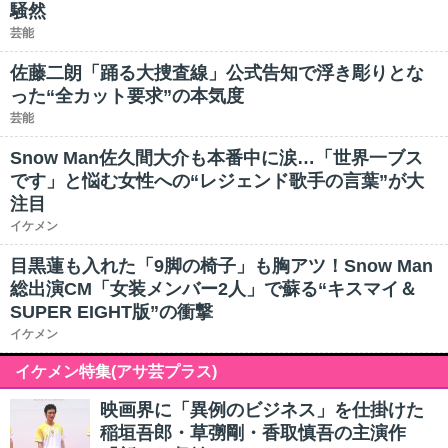
騒然
芸能
佐藤二朗「踊る大捜査線」公式告知で浮き彫りとな
った“全カット要求”の本気度
芸能
Snow Man佐久間大介も本番中に涙…「世界一ブス
です」と悩む女性への“レジェンド歌手の言葉”が大
注目
イケメン
目黒蓮も入れた「9脚の椅子」も胸アツ！Snow Man
総出演CM「女装メンバー2人」で蘇る“キスマイ＆
SUPER EIGHT版”の衝撃
イケメン
イケメン特集(アサ芸プラス)
映画界に「異例のビジネス」を仕掛けた
稲垣吾郎・草彅剛・香取慎吾の主演作