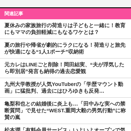
関連記事
夏休みの家族旅行の荷造りは子どもと一緒に！教育
にもママの負担軽減にもなるワケとは？
夏の旅行や帰省が劇的にラクになる！荷造りと旅先
が快適になる“1人1ポーチ”収納術
元カレはLINEごと削除！岡田結実、“夫が浮気した
ら即別居”発言も納得の過去恋愛観
九州大学教授が人気YouTuberの「学歴マウント動
画」に猛批判、過去にはひろゆきも反発…
亀梨和也との結婚後に炎上も…「田中みな実への禁
断質問」で見せた“WEST.重岡大毅の男気行動”に称
賛の嵐
松本潤「有料会員サービス」いよいよオープンで気