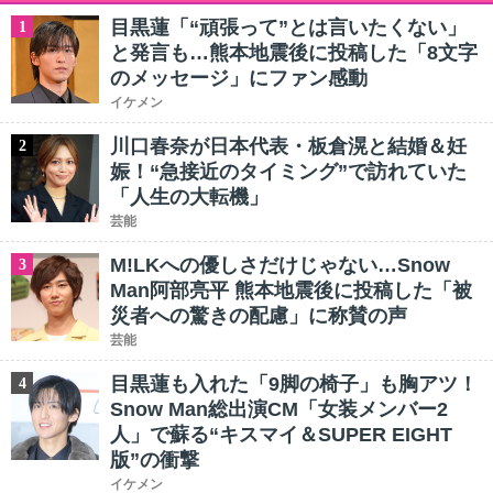
目黒蓮「“頑張って”とは言いたくない」
1
と発言も…熊本地震後に投稿した「8文字
のメッセージ」にファン感動
イケメン
川口春奈が日本代表・板倉滉と結婚＆妊
2
娠！“急接近のタイミング”で訪れていた
「人生の大転機」
芸能
M!LKへの優しさだけじゃない…Snow
3
Man阿部亮平 熊本地震後に投稿した「被
災者への驚きの配慮」に称賛の声
芸能
目黒蓮も入れた「9脚の椅子」も胸アツ！
4
Snow Man総出演CM「女装メンバー2
人」で蘇る“キスマイ＆SUPER EIGHT
版”の衝撃
イケメン