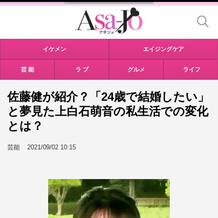
イケメン
エイジングケア
芸 能
ラ ブ
グルメ
ライフ
佐藤健が紹介？「24歳で結婚したい」
と夢見た上白石萌音の私生活での変化
とは？
芸能
2021/09/02 10:15