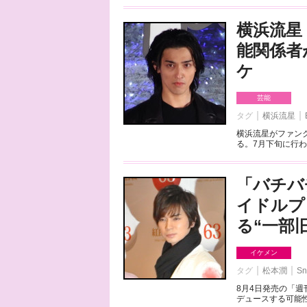
横浜流星
能関係者
ケ
芸能
タグ
横浜流星
横浜流星がファンク
る。7月下旬に行わ
「バチバ
イドルプ
る“一部
イケメン
タグ
松本潤
Sn
8月4日発売の「
デュースする可能性