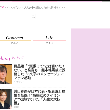
ブ
エイジングケア！大人女子を楽しむための情報サイト！
Gourmet
Life
グルメ
ライフ
king
ランキング
目黒蓮「“頑張って”とは言いたく
ない」と発言も…熊本地震後に投
稿した「8文字のメッセージ」に
ファン感動
イケメン
川口春奈が日本代表・板倉滉と結
婚＆妊娠！“急接近のタイミン
グ”で訪れていた「人生の大転
機」
芸能