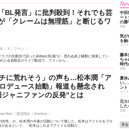
New
「BL発言」に批判殺到！それでも芸
中田
ート
が「クレームは無理筋」と断じるワ
の勝
芸能
気が
を触
ライフ
BL
X
ファン
藤本
ラブの生配信で語った&ldquo;BL観”が、思わぬ炎上騒動に発展してい
ちゃ
れた会員限定のライブ配信で、ファンから...
時代
芸能
チに荒れそう」の声も…松本潤「ア
夏休
い…
ロデュース始動」報道も懸念され
ント
ライフ
旧ジャニファンの反発”とは
元カ
した
芸能
ow Man
渡辺翔太
timelesz
週刊女性」が、松本潤の今後の活動について報じた。松本はアイドルをプロ
があるという。「松本はこれまでアイドル活動だ...