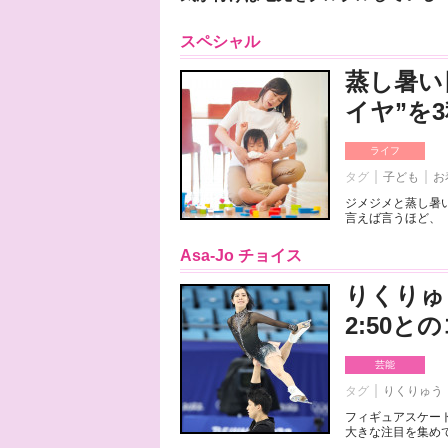
スペシャル
蒸し暑い
イヤ”を
ライフ
タグ
子ども
お
ジメジメと蒸し暑
言えば言うほど、「
Asa-Jo チョイス
りくりゅ
2:50
芸能
タグ
りくりゅう
フィギュアスケート
大きな注目を集めて