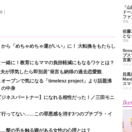
「山
ドー
麦
ファ
芸能
佐藤
とな
芸能
から「めちゃめちゃ運がいい」に！ 大転換をもたらし
Sn
ブス
言葉
と一緒に！教育にもママの負担軽減にもなるワケとは？
イケメ
、“夫が浮気したら即別居”発言も納得の過去恋愛観
目黒
Ma
ンで気になる「timelesz project」より話題沸
スマイ
」の中身
イケメ
ビジネスパートナー】になれる相性だった！／三田モニ
Ike
て行ってない……この罪悪感を消す3つのプチプラ・イ
……髪の毛を触る癖がある女性の心理とは？