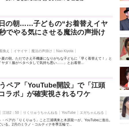
日の朝……子どもの“お着替えイヤ
3秒でやる気にさせる魔法の声掛け
着換え
イヤイヤ
魔法の声掛け
Nao Kiyota
い夏の朝。ただでさえ不機嫌になりがちな子どもに「早く着替えて！」と
ヤダ！服がペタペタして気持ち悪い……」とお着替...
うペア「YouTube開設」で「江頭
とのコラボ」が確実視されるワケ
江頭2：50
りくりゅうちゃんねる
YouTube
エガちゃんねる
・ペアの「りくりゅう」こと三浦璃来と木原龍一が、YouTubeに進出。
いる。2月のミラノ・コルティナ冬季五輪で...