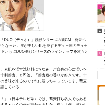
3
4
する「DUO（デュオ）」洗顔シリーズの新CM「発音ベ
開始となった。岸が美しい肌を愛するデュ王国のデュ王
メイドたちにDUO洗顔シリーズのラインナップを次々と
5
、素肌を潤す洗顔料にちなみ、岸自身の心に潤いを
「十割蕎麦」と即答。「蕎麦粉の香りが好きです。十
まの旨味が来るのでそれに浸っちゃっています。蕎麦
と話している。
H！！』（日本テレビ系）では、蕎麦打ち名人でもある
するという企画が行われました。岸は『僕、週7日