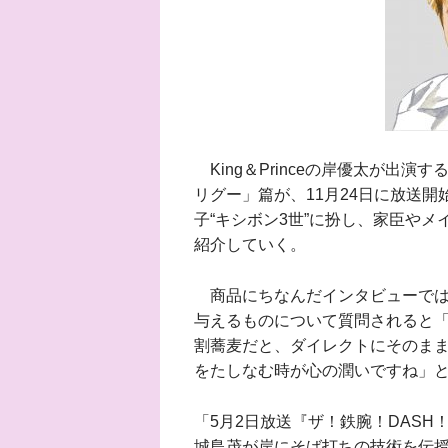
King＆Princeの岸優太が出演
リグー」篇が、11月24日に放送
子“キシボン3世”に扮し、家臣や
紹介していく。
商品にちなんだインタビューでは
与えるものについて質問されると
割蕎麦だと、ダイレクトにそのま
をたしなむ時が心の潤いですね」
「5月2日放送『ザ！鉄腕！DAS
城島茂が岸にそば打ちの技術を伝授