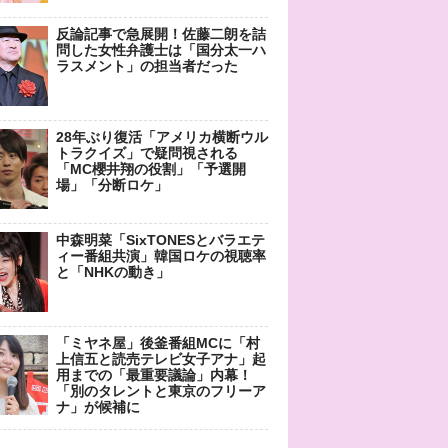
反論記事で急展開！佐藤二朗を詰
問した女性弁護士は「国分太一ハ
ラスメント」の担当者だった
28年ぶり復活「アメリカ横断ウル
トラクイズ」で疑問視される
「MC櫻井翔の役割」「予選開
場」「分断ロケ」
中森明菜「SixTONESとバラエテ
ィー番組共演」韓国ロケの視聴率
と「NHKの動き」
「ミヤネ屋」後釜番組MCに「村
上信五と読売テレビ女子アナ」起
用までの「最重要議論」内幕！
「別のタレントと東京のフリーア
ナ」が候補に