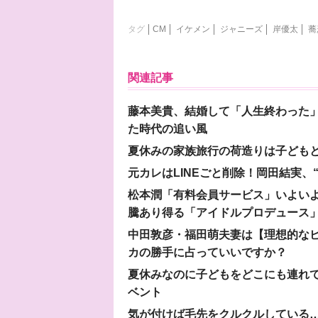
タグ
CM
イケメン
ジャニーズ
岸優太
蕎
関連記事
藤本美貴、結婚して「人生終わった」
た時代の追い風
夏休みの家族旅行の荷造りは子ども
元カレはLINEごと削除！岡田結実
松本潤「有料会員サービス」いよいよオープ
騰あり得る「アイドルプロデュース
中田敦彦・福田萌夫妻は【理想的な
カの勝手に占っていいですか？
夏休みなのに子どもをどこにも連れ
ベント
気が付けば毛先をクルクルしている