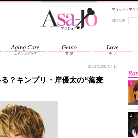
イケメン
ラ
SEARCH
Aging Care
Geino
Love
エイジングケア
芸 能
ラ ブ
2021/12/01 07:15
Ran
る？キンプリ・岸優太の“蕎麦
1
2