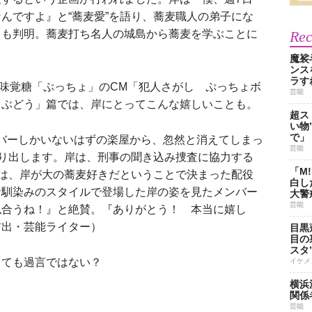
んですよ』と“蕎麦愛”を語り、蕎麦職人の弟子にな
とも判明。蕎麦打ち名人の城島から蕎麦を学ぶことに
Re
魔裟
ンス
ラす
味覚糖「ぷっちょ」のCM「犯人さがし ぷっちょボ
芸能
ょぶどう」篇では、岸にとってこんな嬉しいことも。
超ス
い物
で」
のメンバーしかいないはずの楽屋から、忽然と消えてしまっ
芸能
乗り出します。岸は、刑事の聞き込み捜査に協力する
「M
れは、岸が大の蕎麦好きだということで決まった配役
白し
お馴染みのスタイルで登場した岸の姿を見たメンバー
大警
芸能
似合うね！』と絶賛。『ありがとう！ 本当に嬉し
前出・芸能ライター）
目黒
目の
スタ
ても過言ではない？
イケメ
横浜
関係
芸能