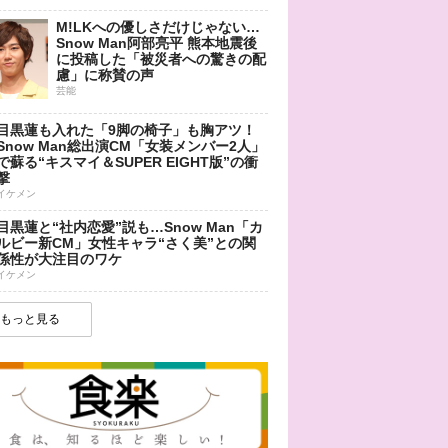
M!LKへの優しさだけじゃない…
Snow Man阿部亮平 熊本地震後
に投稿した「被災者への驚きの配
慮」に称賛の声
芸能
目黒蓮も入れた「9脚の椅子」も胸アツ！
Snow Man総出演CM「女装メンバー2人」
で蘇る“キスマイ＆SUPER EIGHT版”の衝
撃
イケメン
目黒蓮と“社内恋愛”説も…Snow Man「カ
ルビー新CM」女性キャラ“さく美”との関
係性が大注目のワケ
イケメン
もっと見る