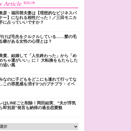
 Article
最新記事
敦彦・福田萌夫妻は【理想的なビジネスパ
ナー】になれる相性だった！／三田モニカ
手に占っていいですか？
付けば毛先をクルクルしている……髪の毛
る癖がある女性の心理とは？
美貴、結婚して「人生終わった」から「め
めちゃ運がいい」に！ 大転換をもたらした
の追い風
みなのに子どもをどこにも連れて行ってな
…この罪悪感を消す3つのプチプラ・イベ
レはLINEごと削除！岡田結実、“夫が浮気
ら即別居”発言も納得の過去恋愛観