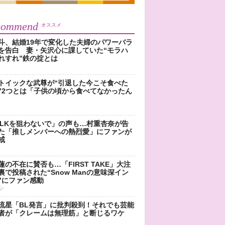
commend
オススメ
斗、結婚19年で変化した夫婦のパワーバラ
を告白 妻・矢沢心に課していた“モラハ
れすれ”鉄の掟とは
トイックな武尊が“引退した今こそ食べた
”2つとは「子供の頃から食べてなかったん
!LKを狙わないで」の声も…村重杏奈が告
た「推しメンバーへの熱烈愛」にファンが
戒
蓮の不在に賛否も…「FIRST TAKE」大注
裏で投稿された“Snow Manの意味深イン
”にファン感動
ン
流星「BL発言」に批判殺到！それでも芸能
者が「クレームは無理筋」と断じるワケ