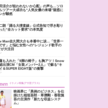
田涼介が狙われないか心配」の声も…ソロ
ムツアー大成功も“人気女優の来場”疑惑に
ンが騒然
二朗「踊る大捜査線」公式告知で浮き彫り
った“全カット要求”の本気度
ow Man佐久間大介も本番中に涙…「世界一
です」と悩む女性への“レジェンド歌手の
”が大注目
ン
蓮も入れた「9脚の椅子」も胸アツ！Snow
n総出演CM「女装メンバー2人」で蘇る“キ
＆SUPER EIGHT版”の衝撃
ン
men
イケメン特集(アサ芸プラス)
映画界に「異例のビジネス」を仕
掛けた稲垣吾郎・草彅剛・香取慎
吾の主演作「新たな収益システ
ム」