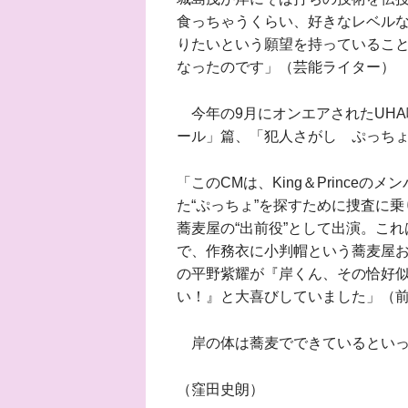
食っちゃうくらい、好きなレベルな
りたいという願望を持っているこ
なったのです」（芸能ライター）
今年の9月にオンエアされたUHA
ール」篇、「犯人さがし ぷっち
「このCMは、King＆Prince
た“ぷっちょ”を探すために捜査に
蕎麦屋の“出前役”として出演。こ
で、作務衣に小判帽という蕎麦屋
の平野紫耀が『岸くん、その恰好
い！』と大喜びしていました」（
岸の体は蕎麦でできているといっ
（窪田史朗）