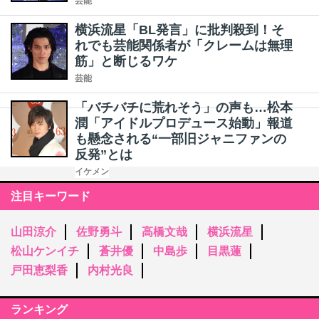
芸能
横浜流星「BL発言」に批判殺到！そ
れでも芸能関係者が「クレームは無理
筋」と断じるワケ
芸能
「バチバチに荒れそう」の声も…松本
潤「アイドルプロデュース始動」報道
も懸念される“一部旧ジャニファンの
反発”とは
イケメン
注目キーワード
山田涼介
佐野勇斗
高橋文哉
横浜流星
松山ケンイチ
蒼井優
中島歩
目黒蓮
戸田恵梨香
内村光良
ランキング