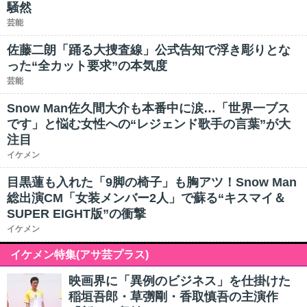
騒然
芸能
佐藤二朗「踊る大捜査線」公式告知で浮き彫りとな
った“全カット要求”の本気度
芸能
Snow Man佐久間大介も本番中に涙…「世界一ブス
です」と悩む女性への“レジェンド歌手の言葉”が大
注目
イケメン
目黒蓮も入れた「9脚の椅子」も胸アツ！Snow Man
総出演CM「女装メンバー2人」で蘇る“キスマイ＆
SUPER EIGHT版”の衝撃
イケメン
イケメン特集(アサ芸プラス)
映画界に「異例のビジネス」を仕掛けた
稲垣吾郎・草彅剛・香取慎吾の主演作