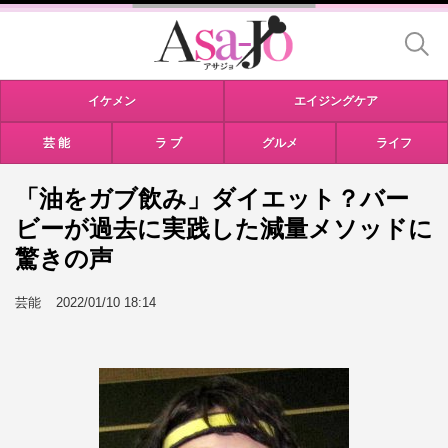
イケメン
エイジングケア
芸 能
ラ ブ
グルメ
ライフ
「油をガブ飲み」ダイエット？バー
ビーが過去に実践した減量メソッドに
驚きの声
芸能
2022/01/10 18:14