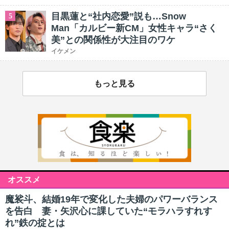
目黒蓮と“社内恋愛”説も…Snow
5
Man「カルビー新CM」女性キャラ“さく
美”との関係性が大注目のワケ
イケメン
もっと見る
オススメ
魔裟斗、結婚19年で変化した夫婦のパワーバランス
を告白 妻・矢沢心に課していた“モラハラすれす
れ”鉄の掟とは