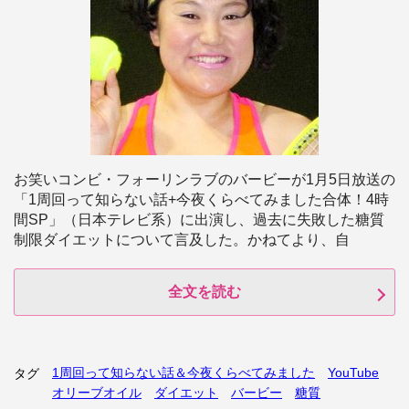
お笑いコンビ・フォーリンラブのバービーが1月5日放送の
「1周回って知らない話+今夜くらべてみました合体！4時
間SP」（日本テレビ系）に出演し、過去に失敗した糖質
制限ダイエットについて言及した。かねてより、自
全文を読む
1周回って知らない話＆今夜くらべてみました
YouTube
タグ
オリーブオイル
ダイエット
バービー
糖質