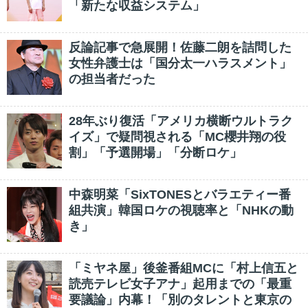
「新たな収益システム」
反論記事で急展開！佐藤二朗を詰問した
女性弁護士は「国分太一ハラスメント」
の担当者だった
28年ぶり復活「アメリカ横断ウルトラク
イズ」で疑問視される「MC櫻井翔の役
割」「予選開場」「分断ロケ」
中森明菜「SixTONESとバラエティー番
組共演」韓国ロケの視聴率と「NHKの動
き」
「ミヤネ屋」後釜番組MCに「村上信五と
読売テレビ女子アナ」起用までの「最重
要議論」内幕！「別のタレントと東京の