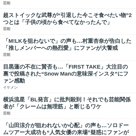
芸能
超ストイックな武尊が“引退した今こそ食べたい物”2
つとは「子供の頃から食べてなかったんで」
芸能
「M!LKを狙わないで」の声も…村重杏奈が告白した
「推しメンバーへの熱烈愛」にファンが大警戒
芸能
目黒蓮の不在に賛否も…「FIRST TAKE」大注目の
裏で投稿された“Snow Manの意味深インスタ”にフ
ァン感動
イケメン
横浜流星「BL発言」に批判殺到！それでも芸能関係
者が「クレームは無理筋」と断じるワケ
芸能
「山田涼介が狙われないか心配」の声も…ソロドー
ムツアー大成功も“人気女優の来場”疑惑にファンが