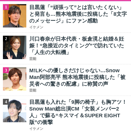
目黒蓮「“頑張って”とは言いたくない」
1
と発言も…熊本地震後に投稿した「8文字
のメッセージ」にファン感動
イケメン
川口春奈が日本代表・板倉滉と結婚＆妊
2
娠！“急接近のタイミング”で訪れていた
「人生の大転機」
芸能
M!LKへの優しさだけじゃない…Snow
3
Man阿部亮平 熊本地震後に投稿した「被
災者への驚きの配慮」に称賛の声
芸能
目黒蓮も入れた「9脚の椅子」も胸アツ！
4
Snow Man総出演CM「女装メンバー2
人」で蘇る“キスマイ＆SUPER EIGHT
版”の衝撃
イケメン