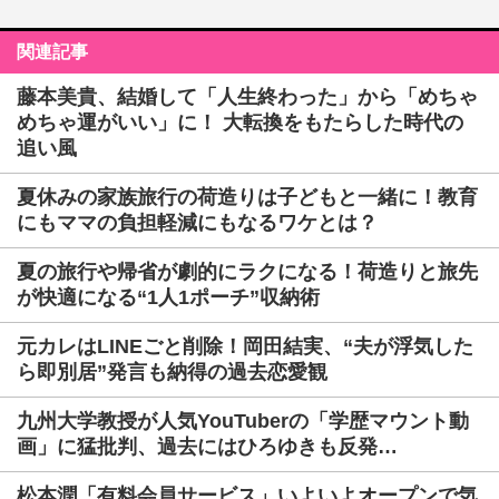
関連記事
藤本美貴、結婚して「人生終わった」から「めちゃ
めちゃ運がいい」に！ 大転換をもたらした時代の
追い風
夏休みの家族旅行の荷造りは子どもと一緒に！教育
にもママの負担軽減にもなるワケとは？
夏の旅行や帰省が劇的にラクになる！荷造りと旅先
が快適になる“1人1ポーチ”収納術
元カレはLINEごと削除！岡田結実、“夫が浮気した
ら即別居”発言も納得の過去恋愛観
九州大学教授が人気YouTuberの「学歴マウント動
画」に猛批判、過去にはひろゆきも反発…
松本潤「有料会員サービス」いよいよオープンで気