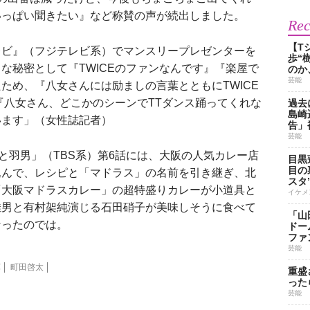
いっぱい聞きたい』など称賛の声が続出しました。
Re
【T
ビ』（フジテレビ系）でマンスリープレゼンターを
歩“
な秘密として『TWICEのファンなんです』『楽屋で
のか
芸能
ため、『八女さんには励ましの言葉とともにTWICE
『八女さん、どこかのシーンでTTダンス踊ってくれな
過去
島崎
います」（女性誌記者）
告」
芸能
と羽男」（TBS系）第6話には、大阪の人気カレー店
目黒
目の
込んで、レシピと「マドラス」の名前を引き継ぎ、北
スタ
「大阪マドラスカレー」の超特盛りカレーが小道具と
イケメ
佳男と有村架純演じる石田硝子が美味しそうに食べて
「山
なったのでは。
ドー
ファ
芸能
輝
町田啓太
重盛
った
芸能