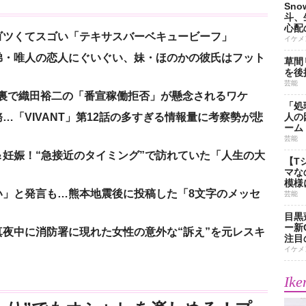
Sn
斗、
心配
ゴツくてスゴい「テキサスバーベキュービーフ」
イケメ
弟・唯人の恋人にぐいぐい、妹・ほのかの彼氏はフット
草間
を後
芸能
の裏で織田裕二の「番宣稼働拒否」が懸念されるワケ
「処
「VIVANT」第12話の多すぎる情報量に考察勢が悲
人の
ーム
芸能
妊娠！“急接近のタイミング”で訪れていた「人生の大
【T
マな
模様
い」と発言も…熊本地震後に投稿した「8文字のメッセ
芸能
目黒
ー新
夜中に消防署に現れた女性の意外な“訴え”を元レスキ
注目
イケメ
Ike