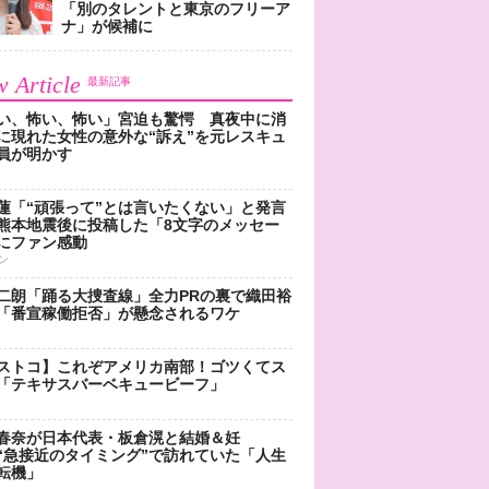
「別のタレントと東京のフリーア
ナ」が候補に
 Article
最新記事
い、怖い、怖い」宮迫も驚愕 真夜中に消
に現れた女性の意外な“訴え”を元レスキュ
員が明かす
蓮「“頑張って”とは言いたくない」と発言
熊本地震後に投稿した「8文字のメッセー
にファン感動
ン
二朗「踊る大捜査線」全力PRの裏で織田裕
「番宣稼働拒否」が懸念されるワケ
ストコ】これぞアメリカ南部！ゴツくてス
「テキサスバーベキュービーフ」
春奈が日本代表・板倉滉と結婚＆妊
“急接近のタイミング”で訪れていた「人生
転機」