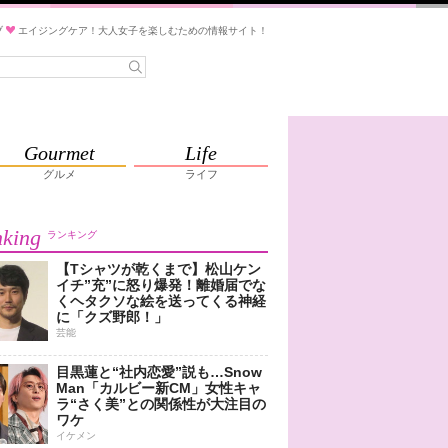
ブ
エイジングケア！大人女子を楽しむための情報サイト！
Gourmet
Life
グルメ
ライフ
king
ランキング
【Tシャツが乾くまで】松山ケン
イチ”充”に怒り爆発！離婚届でな
くヘタクソな絵を送ってくる神経
に「クズ野郎！」
芸能
目黒蓮と“社内恋愛”説も…Snow
Man「カルビー新CM」女性キャ
ラ“さく美”との関係性が大注目の
ワケ
イケメン