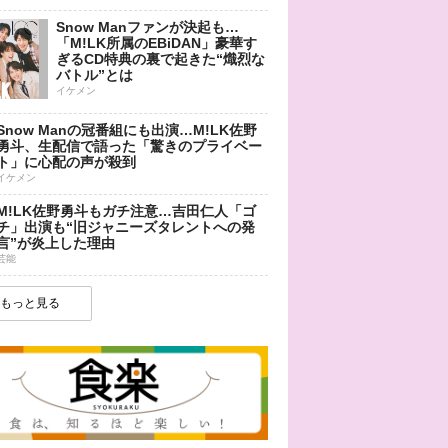
Snow Manファンが決起も…
「M!LK所属のEBiDAN」豪華す
ぎるCD特典の裏で起きた“熾烈な
バトル”とは
イケメン
Snow Manの冠番組にも出演…M!LK佐野
勇斗、生配信で語った「驚きのプライベー
ト」に心配の声が殺到
イケメン
M!LK佐野勇斗もガチ注意…吉田仁人「ゴ
チ」出演も“旧ジャニーズタレントへの発
言”が炎上した理由
芸能
もっと見る