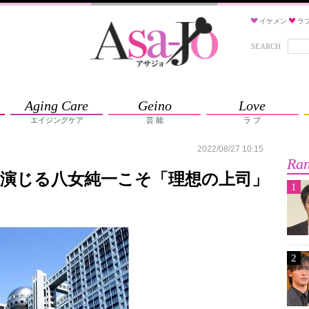
イケメン
ラ
SEARCH
Aging Care
Geino
Love
エイジングケア
芸 能
ラ ブ
2022/08/27 10:15
Ran
演じる八女純一こそ「理想の上司」
1
2