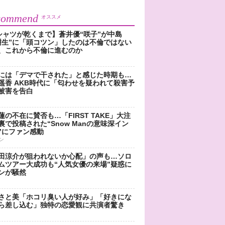
commend
オススメ
シャツが乾くまで】蒼井優“咲子”が中島
樹生”に「頭コツン」したのは不倫ではない
、これから不倫に進むのか
には「デマで干された」と感じた時期も…
遥香 AKB時代に「匂わせを疑われて殺害予
被害を告白
蓮の不在に賛否も…「FIRST TAKE」大注
裏で投稿された“Snow Manの意味深イン
”にファン感動
ン
田涼介が狙われないか心配」の声も…ソロ
ムツアー大成功も“人気女優の来場”疑惑に
ンが騒然
さと美「ホコリ臭い人が好み」「好きにな
ら差し込む」独特の恋愛観に共演者驚き