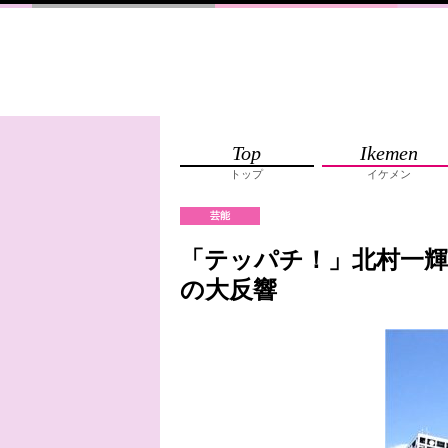
Top
Ikemen
トップ
イケメン
芸能
「テッパチ！」北村一輝
の大反響