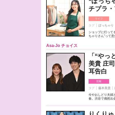
“ぽっち
チプラ・
ライフ
タグ
ぽっちゃり
ショップに行っても
ちゃりさん”って意
Asa-Jo チョイス
「“やっ
美貴 庄
耳告白
芸能
タグ
藤本美貴
今やおしどり夫婦
春。渋谷で偶然出会
りくりゅ