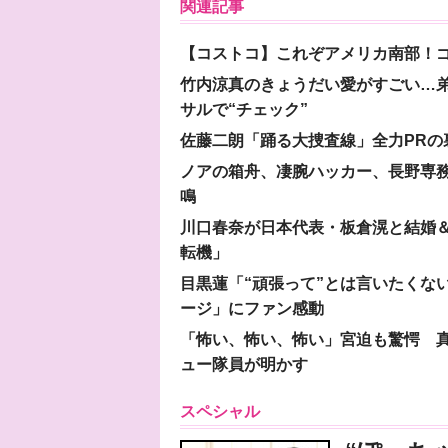
関連記事
【コストコ】これぞアメリカ南部！
竹内涼真のきょうだい愛がすごい…
サルで“チェック”
佐藤二朗「踊る大捜査線」全力PR
ノアの箱舟、凄腕ハッカー、長野専務…
鳴
川口春奈が日本代表・板倉滉と結婚＆
転機」
目黒蓮「“頑張って”とは言いたくな
ージ」にファン感動
「怖い、怖い、怖い」宮迫も驚愕 真
ュー隊員が明かす
スペシャル