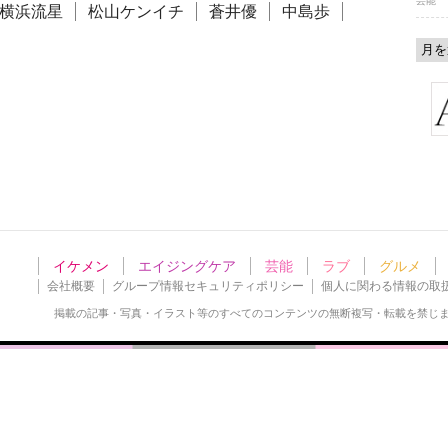
芸能
横浜流星
松山ケンイチ
蒼井優
中島歩
イケメン
エイジングケア
芸能
ラブ
グルメ
会社概要
グループ情報セキュリティポリシー
個人に関わる情報の取
掲載の記事・写真・イラスト等の
すべてのコンテンツの無断複写・転載を禁じ