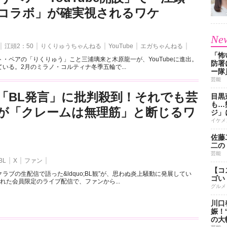
とのコラボ」が確実視されるワケ
New
江頭2：50
りくりゅうちゃんねる
YouTube
エガちゃんねる
「怖
・ペアの「りくりゅう」こと三浦璃来と木原龍一が、YouTubeに進出。
防署
いる。2月のミラノ・コルティナ冬季五輪で...
ー隊
芸能
「BL発言」に批判殺到！それでも芸
目黒
も…
が「クレームは無理筋」と断じるワ
ジ」
イケメ
佐藤
二の
芸能
BL
X
ファン
【コ
ラブの生配信で語った&ldquo;BL観”が、思わぬ炎上騒動に発展してい
ゴい
れた会員限定のライブ配信で、ファンから...
グルメ
川口
娠！
の大