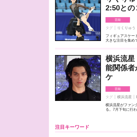
2:50
芸能
タグ
りくりゅう
フィギュアスケート
大きな注目を集めて
横浜流星
能関係者
ケ
芸能
タグ
横浜流星
横浜流星がファンク
る。7月下旬に行わ
注目キーワード