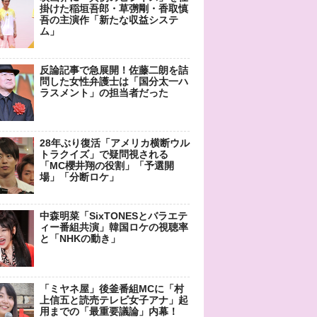
掛けた稲垣吾郎・草彅剛・香取慎
吾の主演作「新たな収益システ
ム」
反論記事で急展開！佐藤二朗を詰
問した女性弁護士は「国分太一ハ
ラスメント」の担当者だった
28年ぶり復活「アメリカ横断ウル
トラクイズ」で疑問視される
「MC櫻井翔の役割」「予選開
場」「分断ロケ」
中森明菜「SixTONESとバラエテ
ィー番組共演」韓国ロケの視聴率
と「NHKの動き」
「ミヤネ屋」後釜番組MCに「村
上信五と読売テレビ女子アナ」起
用までの「最重要議論」内幕！