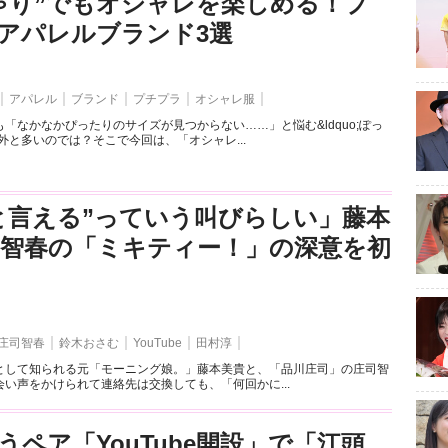
ゃり”でもオシャレを楽しめる！プ
アパレルブランド3選
アパレル
ブランド
プチプラ
オシャレ服
「なかなかぴったりのサイズが見つからない……」と悩む&ldquo;ぽっ
外と多いのでは？そこで今回は、「オシャレ...
と言える”っていう叫びらしい」藤本
司智春の「ミキティー！」の深意を初
庄司智春
鈴木おさむ
YouTube
田村淳
として知られる元「モーニング娘。」藤本美貴と、「品川庄司」の庄司智
い声をかけられて連絡先は交換しても、「何回かに...
うペア「YouTube開設」で「江頭