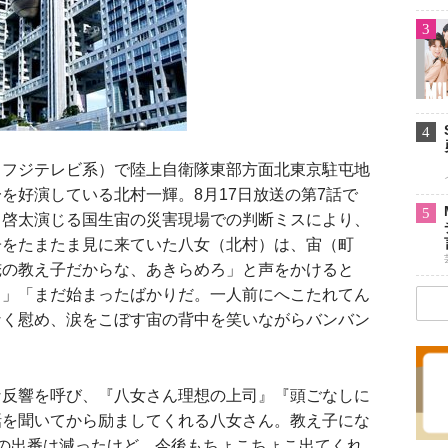
3
4
フジテレビ系）で陸上自衛隊東部方面北東京駐屯地
を好演している北村一輝。8月17日放送の第7話で
5
田啓太演じる国生宙の災害現場での判断ミスにより、
子をたまたま見に来ていた八女（北村）は、宙（町
俺の教え子だからな、あきらめろ」と声をかけると
ろ」「まだ始まったばかりだ。一人前にへこたれてん
なく慰め、涙をこぼす宙の背中を笑いながらバンバン
な反響を呼び、『八女さん理想の上司』『頭ごなしに
話を聞いてから励ましてくれる八女さん。教え子にな
の出番は減ったけど、今後もちょこちょこ出てくれ