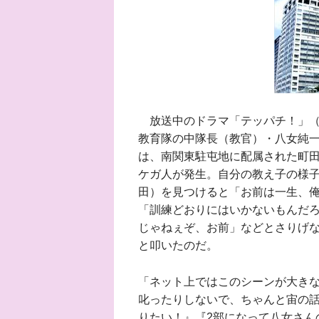
放送中のドラマ「テッパチ！」（
教育隊の中隊長（教官）・八女純一
は、南関東駐屯地に配属された町
ケガ人が発生。自分の教え子の様
田）を見つけると「お前は一生、
「訓練どおりにはいかないもんだ
じゃねぇぞ、お前」などとさりげ
と叩いたのだ。
「ネット上ではこのシーンが大き
叱ったりしないで、ちゃんと宙の
りたい！』『2部になって八女さん