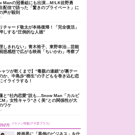
ow Manの冠番組にも出演…M!LK佐野勇
生配信で語った「驚きのプライベート」に
の声が殺到
ン
リチャード敬太が本格復帰！「完全復活」
押しする“圧倒的な人徳”
理しきれない」青木裕子、東野幸治…芸能
困惑感想で広がる映画「ちいかわ」考察ブ
シャツが乾くまで】“毒親の連鎖”が裏テー
のか、中島歩“樹生”の子どもを巻き込む恋
にイライラする！
蓮と“社内恋愛”説も…Snow Man「カルビ
CM」女性キャラ“さく美”との関係性が大
のワケ
ン
men
イケメン特集(アサ芸プラス)
映画界に「異例のビジネス」を仕