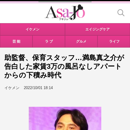
イケメン
エイジングケア
芸 能
ラ ブ
グルメ
ライフ
助監督、保育スタッフ…満島真之介が
告白した家賃3万の風呂なしアパート
からの下積み時代
イケメン
2022/10/01 18:14