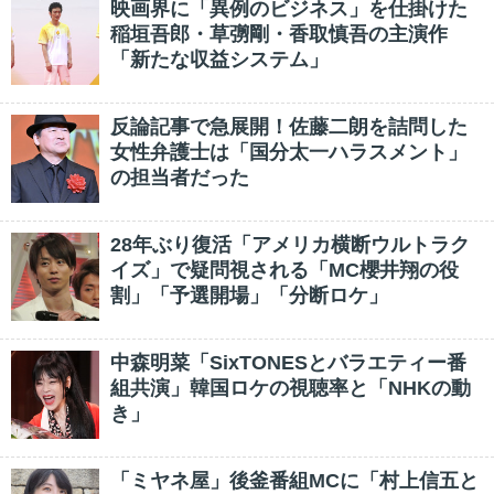
映画界に「異例のビジネス」を仕掛けた
稲垣吾郎・草彅剛・香取慎吾の主演作
「新たな収益システム」
反論記事で急展開！佐藤二朗を詰問した
女性弁護士は「国分太一ハラスメント」
の担当者だった
28年ぶり復活「アメリカ横断ウルトラク
イズ」で疑問視される「MC櫻井翔の役
割」「予選開場」「分断ロケ」
中森明菜「SixTONESとバラエティー番
組共演」韓国ロケの視聴率と「NHKの動
き」
「ミヤネ屋」後釜番組MCに「村上信五と