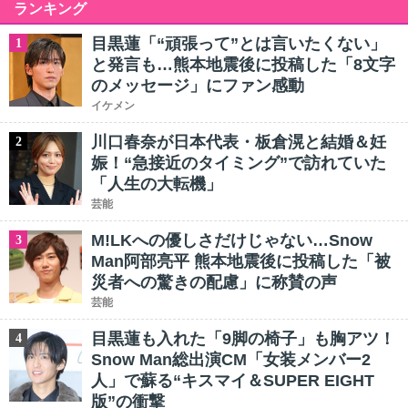
ランキング
目黒蓮「“頑張って”とは言いたくない」
1
と発言も…熊本地震後に投稿した「8文字
のメッセージ」にファン感動
イケメン
川口春奈が日本代表・板倉滉と結婚＆妊
2
娠！“急接近のタイミング”で訪れていた
「人生の大転機」
芸能
M!LKへの優しさだけじゃない…Snow
3
Man阿部亮平 熊本地震後に投稿した「被
災者への驚きの配慮」に称賛の声
芸能
目黒蓮も入れた「9脚の椅子」も胸アツ！
4
Snow Man総出演CM「女装メンバー2
人」で蘇る“キスマイ＆SUPER EIGHT
版”の衝撃