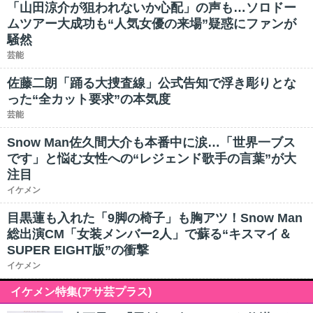
「山田涼介が狙われないか心配」の声も…ソロドー
ムツアー大成功も“人気女優の来場”疑惑にファンが
騒然
芸能
佐藤二朗「踊る大捜査線」公式告知で浮き彫りとな
った“全カット要求”の本気度
芸能
Snow Man佐久間大介も本番中に涙…「世界一ブス
です」と悩む女性への“レジェンド歌手の言葉”が大
注目
イケメン
目黒蓮も入れた「9脚の椅子」も胸アツ！Snow Man
総出演CM「女装メンバー2人」で蘇る“キスマイ＆
SUPER EIGHT版”の衝撃
イケメン
イケメン特集(アサ芸プラス)