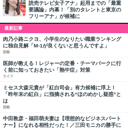
読売テレビ女子アナ」起用までの「最重
要議論」内幕！「別のタレントと東京の
フリーアナ」が候補に
最新記事
肉乃小路ニクヨ、小学生のなりたい職業ランキング
に独自見解「M-1が良くないと思うんですよ」
芸能
医師が教える！レジャーの定番・テーマパークに行
く前に知っておきたい「熱中症」対策
ライフ
ミセス大森元貴が「紅白司会」有力候補に浮上！
「昨年末の紅白」に指摘される“ほのめかし疑惑”と
は
芸能
中田敦彦・福田萌夫妻は【理想的なビジネスパート
ナー】になれる相性だった！／三田モニカの勝手に