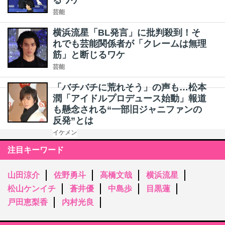
るワケ
芸能
横浜流星「BL発言」に批判殺到！そ
れでも芸能関係者が「クレームは無理
筋」と断じるワケ
芸能
「バチバチに荒れそう」の声も…松本
潤「アイドルプロデュース始動」報道
も懸念される“一部旧ジャニファンの
反発”とは
イケメン
注目キーワード
山田涼介
佐野勇斗
高橋文哉
横浜流星
松山ケンイチ
蒼井優
中島歩
目黒蓮
戸田恵梨香
内村光良