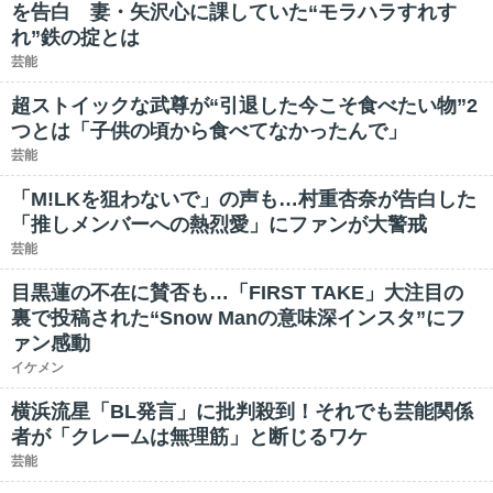
を告白 妻・矢沢心に課していた“モラハラすれす
れ”鉄の掟とは
芸能
超ストイックな武尊が“引退した今こそ食べたい物”2
つとは「子供の頃から食べてなかったんで」
芸能
「M!LKを狙わないで」の声も…村重杏奈が告白した
「推しメンバーへの熱烈愛」にファンが大警戒
芸能
目黒蓮の不在に賛否も…「FIRST TAKE」大注目の
裏で投稿された“Snow Manの意味深インスタ”にフ
ァン感動
イケメン
横浜流星「BL発言」に批判殺到！それでも芸能関係
者が「クレームは無理筋」と断じるワケ
芸能