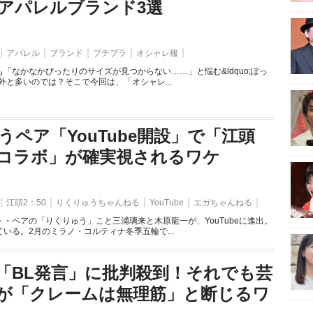
アパレルブランド3選
アパレル
ブランド
プチプラ
オシャレ服
「なかなかぴったりのサイズが見つからない……」と悩む&ldquo;ぽっ
外と多いのでは？そこで今回は、「オシャレ...
うペア「YouTube開設」で「江頭
とのコラボ」が確実視されるワケ
江頭2：50
りくりゅうちゃんねる
YouTube
エガちゃんねる
・ペアの「りくりゅう」こと三浦璃来と木原龍一が、YouTubeに進出。
いる。2月のミラノ・コルティナ冬季五輪で...
「BL発言」に批判殺到！それでも芸
が「クレームは無理筋」と断じるワ