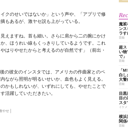
Re
イクのせいではないか」という声や、「アプリで修
指摘もあるが、激ヤセ説も上がっている。
魔裟
ンス
ラす
て見えますね。首も細い。さらに肩から二の腕にかけ
芸能
しか、ほうれい線もくっきりしているようです。これ
超ス
、やはりやせたからと考えるのが自然です」（前出・
い物
で」
芸能
「M
数日後の彼女のインスタでは、アメリカの作曲家とのペ
白し
室内ながら照明が明るいせいか、血色もよく見える。
大警
芸能
なのかもしれないが、いずれにしても、やせたことで
ます活躍していただきたい。
目黒
目の
スタ
イケメ
激やせ
横浜
関係
芸能