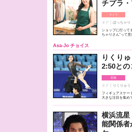
チプラ・
ライフ
タグ
ぽっちゃり
ショップに行っても
ちゃりさん”って意
Asa-Jo チョイス
りくりゅ
2:50
芸能
タグ
りくりゅう
フィギュアスケート
大きな注目を集めて
横浜流星
能関係者