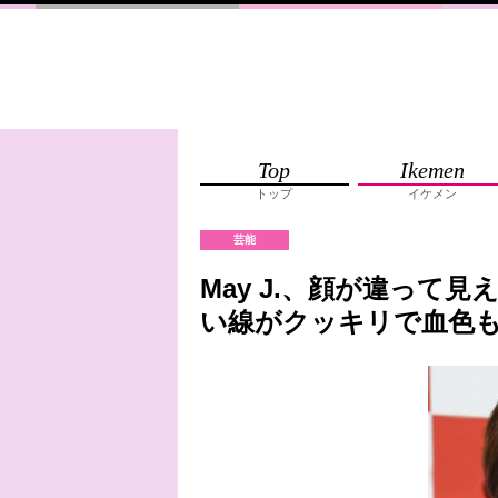
Top
Ikemen
トップ
イケメン
芸能
May J.、顔が違って
い線がクッキリで血色