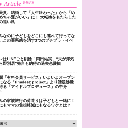
 Article
最新記事
美貴、結婚して「人生終わった」から「め
めちゃ運がいい」に！ 大転換をもたらした
の追い風
みなのに子どもをどこにも連れて行ってな
…この罪悪感を消す3つのプチプラ・イベ
レはLINEごと削除！岡田結実、“夫が浮気
ら即別居”発言も納得の過去恋愛観
潤「有料会員サービス」いよいよオープン
なる「timelesz project」より話題沸騰
得る「アイドルプロデュース」の中身
ン
みの家族旅行の荷造りは子どもと一緒に！
にもママの負担軽減にもなるワケとは？