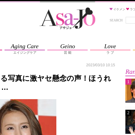
イケメン
ラ
SEARCH
Aging Care
Geino
Love
エイジングケア
芸 能
ラ ブ
2023/03/10 10:15
Ran
見える写真に激ヤセ懸念の声！ほうれ
1
も…
2