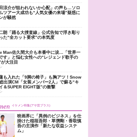
田涼介が狙われないか心配」の声も…ソロ
ムツアー大成功も“人気女優の来場”疑惑に
ンが騒然
二朗「踊る大捜査線」公式告知で浮き彫り
った“全カット要求”の本気度
ow Man佐久間大介も本番中に涙…「世界一
です」と悩む女性への“レジェンド歌手の
”が大注目
ン
蓮も入れた「9脚の椅子」も胸アツ！Snow
n総出演CM「女装メンバー2人」で蘇る“キ
＆SUPER EIGHT版”の衝撃
ン
men
イケメン特集(アサ芸プラス)
映画界に「異例のビジネス」を仕
掛けた稲垣吾郎・草彅剛・香取慎
吾の主演作「新たな収益システ
ム」