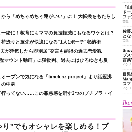
「山
ドー
から「めちゃめちゃ運がいい」に！ 大転換をもたらし
ファ
芸能
佐藤
と一緒に！教育にもママの負担軽減にもなるワケとは？
とな
芸能
荷造りと旅先が快適になる“1人1ポーチ”収納術
Sn
、“夫が浮気したら即別居”発言も納得の過去恋愛観
ブス
言葉
「学歴マウント動画」に猛批判、過去にはひろゆきも反
イケメ
目黒
ンで気になる「timelesz project」より話題沸
Ma
スマイ
」の中身
イケメ
て行ってない……この罪悪感を消す3つのプチプラ・イ
Ike
ゃり”でもオシャレを楽しめる！プ