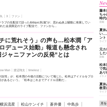
New
藤本
ちゃ
BL
X
ファン
時代
芸能
ラブの生配信で語った&ldquo;BL観”が、思わぬ炎上騒動に発展してい
れた会員限定のライブ配信で、ファンから...
夏休
い…
ント
チに荒れそう」の声も…松本潤「ア
ライフ
ロデュース始動」報道も懸念され
元カ
した
旧ジャニファンの反発”とは
芸能
松本
で気に
ow Man
渡辺翔太
timelesz
あり
週刊女性」が、松本潤の今後の活動について報じた。松本はアイドルをプロ
イケメ
があるという。「松本はこれまでアイドル活動だ...
夏休
教育
ライフ
横浜流星
松山ケンイチ
蒼井優
中島歩