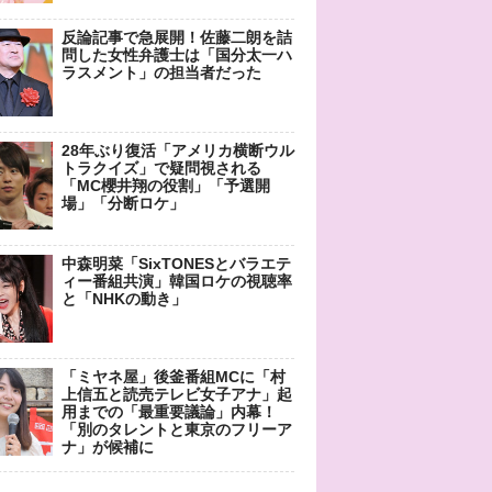
反論記事で急展開！佐藤二朗を詰
問した女性弁護士は「国分太一ハ
ラスメント」の担当者だった
28年ぶり復活「アメリカ横断ウル
トラクイズ」で疑問視される
「MC櫻井翔の役割」「予選開
場」「分断ロケ」
中森明菜「SixTONESとバラエテ
ィー番組共演」韓国ロケの視聴率
と「NHKの動き」
「ミヤネ屋」後釜番組MCに「村
上信五と読売テレビ女子アナ」起
用までの「最重要議論」内幕！
「別のタレントと東京のフリーア
ナ」が候補に