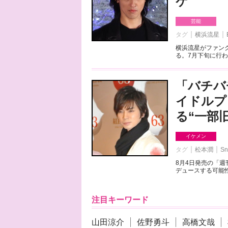
ケ
芸能
タグ
横浜流星
横浜流星がファンク
る。7月下旬に行わ
「バチバ
イドルプ
る“一部
イケメン
タグ
松本潤
Sn
8月4日発売の「
デュースする可能性
注目キーワード
山田涼介
佐野勇斗
高橋文哉