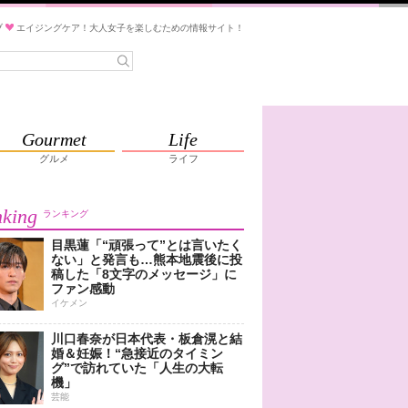
ブ
エイジングケア！大人女子を楽しむための情報サイト！
Gourmet
Life
グルメ
ライフ
king
ランキング
目黒蓮「“頑張って”とは言いたく
ない」と発言も…熊本地震後に投
稿した「8文字のメッセージ」に
ファン感動
イケメン
川口春奈が日本代表・板倉滉と結
婚＆妊娠！“急接近のタイミン
グ”で訪れていた「人生の大転
機」
芸能