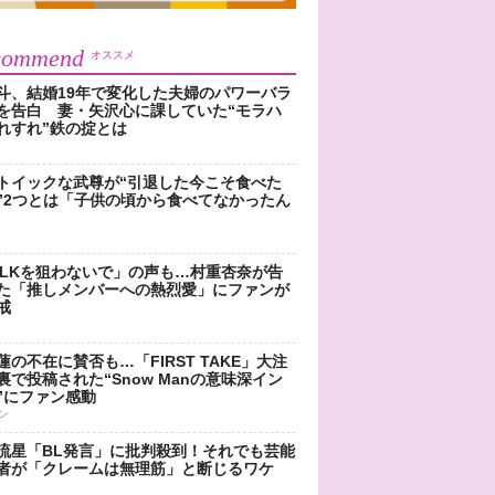
commend
オススメ
斗、結婚19年で変化した夫婦のパワーバラ
を告白 妻・矢沢心に課していた“モラハ
れすれ”鉄の掟とは
トイックな武尊が“引退した今こそ食べた
”2つとは「子供の頃から食べてなかったん
!LKを狙わないで」の声も…村重杏奈が告
た「推しメンバーへの熱烈愛」にファンが
戒
蓮の不在に賛否も…「FIRST TAKE」大注
裏で投稿された“Snow Manの意味深イン
”にファン感動
ン
流星「BL発言」に批判殺到！それでも芸能
者が「クレームは無理筋」と断じるワケ