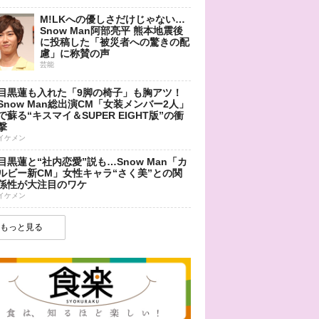
M!LKへの優しさだけじゃない…
Snow Man阿部亮平 熊本地震後
に投稿した「被災者への驚きの配
慮」に称賛の声
芸能
目黒蓮も入れた「9脚の椅子」も胸アツ！
Snow Man総出演CM「女装メンバー2人」
で蘇る“キスマイ＆SUPER EIGHT版”の衝
撃
イケメン
目黒蓮と“社内恋愛”説も…Snow Man「カ
ルビー新CM」女性キャラ“さく美”との関
係性が大注目のワケ
イケメン
もっと見る