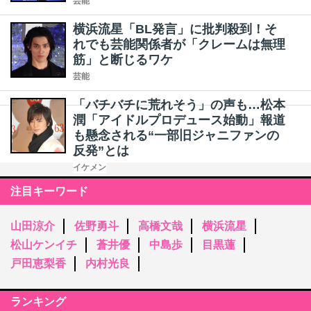
芸能
横浜流星「BL発言」に批判殺到！そ
れでも芸能関係者が「クレームは無理
筋」と断じるワケ
芸能
「バチバチに荒れそう」の声も…松本
潤「アイドルプロデュース始動」報道
も懸念される“一部旧ジャニファンの
反発”とは
イケメン
注目キーワード
山田涼介
佐野勇斗
高橋文哉
横浜流星
松山ケンイチ
蒼井優
中島歩
目黒蓮
戸田恵梨香
内村光良
ランキング