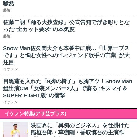
騒然
芸能
佐藤二朗「踊る大捜査線」公式告知で浮き彫りとな
った“全カット要求”の本気度
芸能
Snow Man佐久間大介も本番中に涙…「世界一ブス
です」と悩む女性への“レジェンド歌手の言葉”が大
注目
イケメン
目黒蓮も入れた「9脚の椅子」も胸アツ！Snow Man
総出演CM「女装メンバー2人」で蘇る“キスマイ＆
SUPER EIGHT版”の衝撃
イケメン
イケメン特集(アサ芸プラス)
映画界に「異例のビジネス」を仕掛けた
稲垣吾郎・草彅剛・香取慎吾の主演作