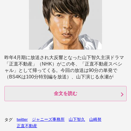
昨年4月期に放送され大反響となった山下智久主演ドラマ
「正直不動産」（NHK）がこの冬、「正直不動産スペシ
ャル」として帰ってくる。今回の放送は90分の単発で
（BS4Kは100分特別編を放送）、山下演じる永瀬が
全文を読む
twitter
ジャニーズ事務所
山下智久
山崎努
タグ
正直不動産