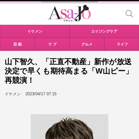
イケメン
エイジングケア
芸 能
ラ ブ
グルメ
ライフ
山下智久、「正直不動産」新作が放送
決定で早くも期待高まる「W山ピー」
再競演！
イケメン
2023/04/17 07:15