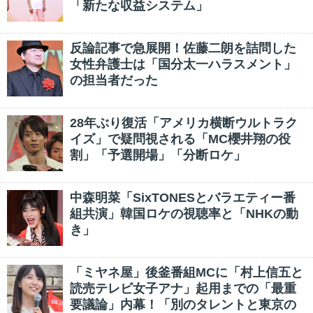
「新たな収益システム」
反論記事で急展開！佐藤二朗を詰問した
女性弁護士は「国分太一ハラスメント」
の担当者だった
28年ぶり復活「アメリカ横断ウルトラク
イズ」で疑問視される「MC櫻井翔の役
割」「予選開場」「分断ロケ」
中森明菜「SixTONESとバラエティー番
組共演」韓国ロケの視聴率と「NHKの動
き」
「ミヤネ屋」後釜番組MCに「村上信五と
読売テレビ女子アナ」起用までの「最重
要議論」内幕！「別のタレントと東京の