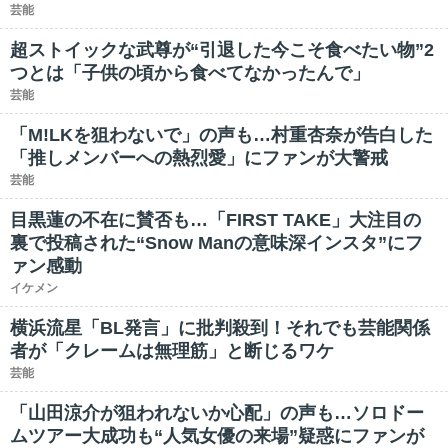
芸能
超ストイックな武尊が“引退した今こそ食べたい物”2
つとは「子供の頃から食べてなかったんで」
芸能
「M!LKを狙わないで」の声も…村重杏奈が告白した
「推しメンバーへの熱烈愛」にファンが大警戒
芸能
目黒蓮の不在に賛否も…「FIRST TAKE」大注目の
裏で投稿された“Snow Manの意味深インスタ”にフ
ァン感動
イケメン
横浜流星「BL発言」に批判殺到！それでも芸能関係
者が「クレームは無理筋」と断じるワケ
芸能
「山田涼介が狙われないか心配」の声も…ソロドー
ムツアー大成功も“人気女優の来場”疑惑にファンが