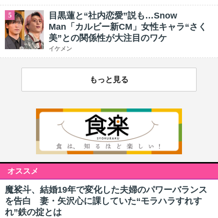
目黒蓮と“社内恋愛”説も…Snow
5
Man「カルビー新CM」女性キャラ“さく
美”との関係性が大注目のワケ
イケメン
もっと見る
オススメ
魔裟斗、結婚19年で変化した夫婦のパワーバランス
を告白 妻・矢沢心に課していた“モラハラすれす
れ”鉄の掟とは