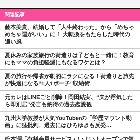
関連記事
藤本美貴、結婚して「人生終わった」から「めちゃ
めちゃ運がいい」に！ 大転換をもたらした時代の
追い風
夏休みの家族旅行の荷造りは子どもと一緒に！教育
にもママの負担軽減にもなるワケとは？
夏の旅行や帰省が劇的にラクになる！荷造りと旅先
が快適になる“1人1ポーチ”収納術
元カレはLINEごと削除！岡田結実、“夫が浮気した
ら即別居”発言も納得の過去恋愛観
九州大学教授が人気YouTuberの「学歴マウント動
画」に猛批判、過去にはひろゆきも反発…
松本潤「有料会員サービス」いよいよオープンで気