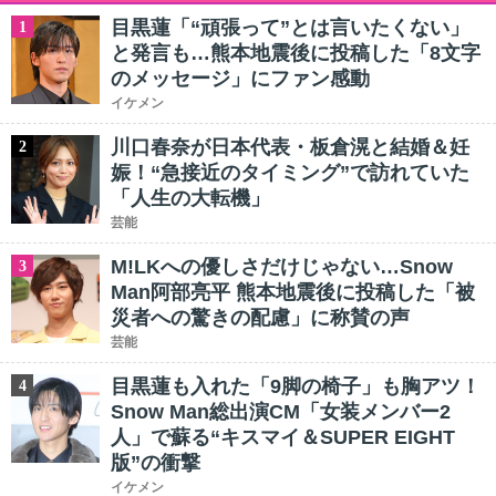
目黒蓮「“頑張って”とは言いたくない」
1
と発言も…熊本地震後に投稿した「8文字
のメッセージ」にファン感動
イケメン
川口春奈が日本代表・板倉滉と結婚＆妊
2
娠！“急接近のタイミング”で訪れていた
「人生の大転機」
芸能
M!LKへの優しさだけじゃない…Snow
3
Man阿部亮平 熊本地震後に投稿した「被
災者への驚きの配慮」に称賛の声
芸能
目黒蓮も入れた「9脚の椅子」も胸アツ！
4
Snow Man総出演CM「女装メンバー2
人」で蘇る“キスマイ＆SUPER EIGHT
版”の衝撃
イケメン