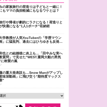
みの家族旅行の荷造りは子どもと一緒に！
にもママの負担軽減にもなるワケとは？
旅行や帰省が劇的にラクになる！荷造りと
が快適になる“1人1ポーチ”収納術
大学教授が人気YouTuberの「学歴マウン
画」に猛批判、過去にはひろゆきも反発…
和也との結婚後に炎上も…「田中みな実へ
断質問」で見せた“WEST.重岡大毅の男気
”に称賛の嵐
ン
蓮の重大発表説も…Snow Manがアップし
意味深動画」に飛び交う“期待度マックス
察”
ン