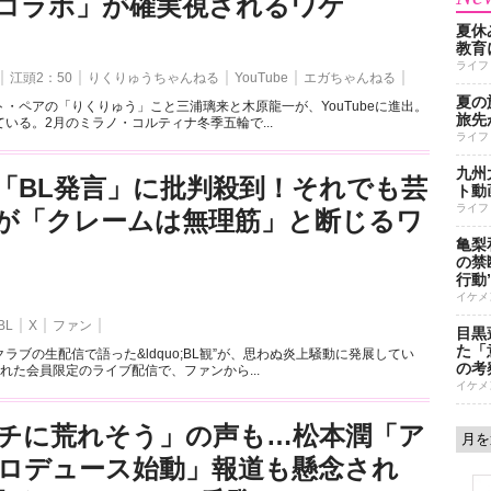
とのコラボ」が確実視されるワケ
夏休
教育
ライフ
江頭2：50
りくりゅうちゃんねる
YouTube
エガちゃんねる
夏の
・ペアの「りくりゅう」こと三浦璃来と木原龍一が、YouTubeに進出。
旅先
いる。2月のミラノ・コルティナ冬季五輪で...
ライフ
九州
「BL発言」に批判殺到！それでも芸
ト動
ライフ
が「クレームは無理筋」と断じるワ
亀梨
の禁
行動
イケメ
BL
X
ファン
目黒
た「
ラブの生配信で語った&ldquo;BL観”が、思わぬ炎上騒動に発展してい
の考
れた会員限定のライブ配信で、ファンから...
イケメ
チに荒れそう」の声も…松本潤「ア
ロデュース始動」報道も懸念され