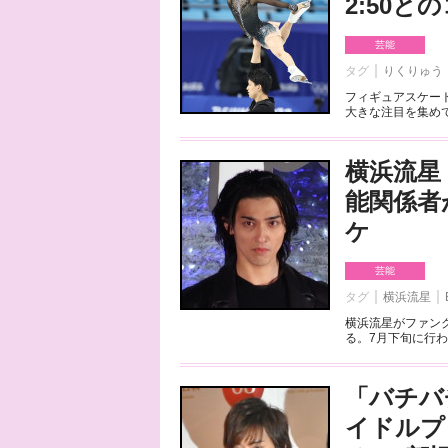
2:50
芸能
タグ
りくりゅう
フィギュアスケート
大きな注目を集めて
横浜流星
能関係者
ケ
芸能
タグ
横浜流星
横浜流星がファンク
る。7月下旬に行わ
「バチバ
イドルプ