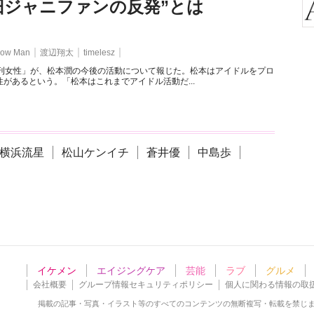
旧ジャニファンの反発”とは
ow Man
渡辺翔太
timelesz
週刊女性」が、松本潤の今後の活動について報じた。松本はアイドルをプロ
があるという。「松本はこれまでアイドル活動だ...
横浜流星
松山ケンイチ
蒼井優
中島歩
イケメン
エイジングケア
芸能
ラブ
グルメ
会社概要
グループ情報セキュリティポリシー
個人に関わる情報の取
掲載の記事・写真・イラスト等の
すべてのコンテンツの無断複写・転載を禁じ