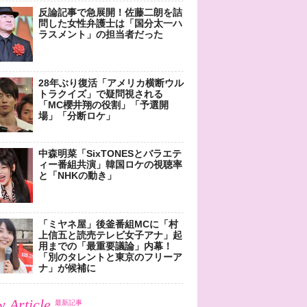
反論記事で急展開！佐藤二朗を詰
問した女性弁護士は「国分太一ハ
ラスメント」の担当者だった
28年ぶり復活「アメリカ横断ウル
トラクイズ」で疑問視される
「MC櫻井翔の役割」「予選開
場」「分断ロケ」
中森明菜「SixTONESとバラエテ
ィー番組共演」韓国ロケの視聴率
と「NHKの動き」
「ミヤネ屋」後釜番組MCに「村
上信五と読売テレビ女子アナ」起
用までの「最重要議論」内幕！
「別のタレントと東京のフリーア
ナ」が候補に
 Article
最新記事