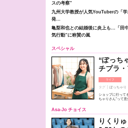
スの考察”
九州大学教授が人気YouTuberの
発…
亀梨和也との結婚後に炎上も…「田中
気行動”に称賛の嵐
スペシャル
“ぽっち
チプラ・
ライフ
タグ
ぽっちゃり
ショップに行っても
ちゃりさん”って意
Asa-Jo チョイス
りくりゅ