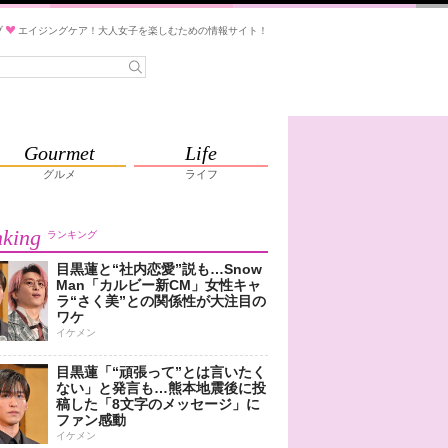
ブ
エイジングケア！大人女子を楽しむための情報サイト！
Gourmet
Life
グルメ
ライフ
king
ランキング
目黒蓮と“社内恋愛”説も…Snow
Man「カルビー新CM」女性キャ
ラ“さく美”との関係性が大注目の
ワケ
イケメン
目黒蓮「“頑張って”とは言いたく
ない」と発言も…熊本地震後に投
稿した「8文字のメッセージ」に
ファン感動
イケメン