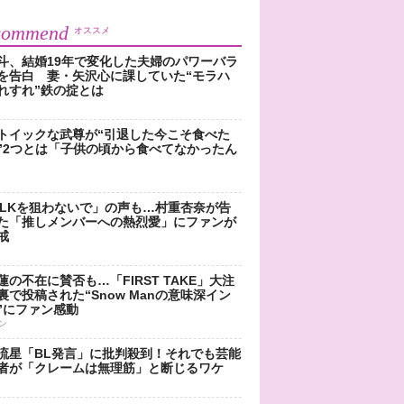
commend
オススメ
斗、結婚19年で変化した夫婦のパワーバラ
を告白 妻・矢沢心に課していた“モラハ
れすれ”鉄の掟とは
トイックな武尊が“引退した今こそ食べた
”2つとは「子供の頃から食べてなかったん
!LKを狙わないで」の声も…村重杏奈が告
た「推しメンバーへの熱烈愛」にファンが
戒
蓮の不在に賛否も…「FIRST TAKE」大注
裏で投稿された“Snow Manの意味深イン
”にファン感動
ン
流星「BL発言」に批判殺到！それでも芸能
者が「クレームは無理筋」と断じるワケ