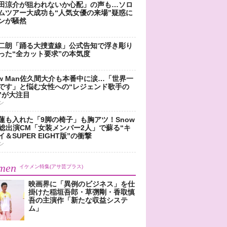
田涼介が狙われないか心配」の声も…ソロ
ムツアー大成功も“人気女優の来場”疑惑に
ンが騒然
二朗「踊る大捜査線」公式告知で浮き彫り
った“全カット要求”の本気度
ow Man佐久間大介も本番中に涙…「世界一
です」と悩む女性への“レジェンド歌手の
”が大注目
ン
蓮も入れた「9脚の椅子」も胸アツ！Snow
n総出演CM「女装メンバー2人」で蘇る“キ
＆SUPER EIGHT版”の衝撃
ン
men
イケメン特集(アサ芸プラス)
映画界に「異例のビジネス」を仕
掛けた稲垣吾郎・草彅剛・香取慎
吾の主演作「新たな収益システ
ム」