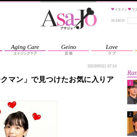
イケメン
ラ
SEARCH
Aging Care
Geino
Love
エイジングケア
芸 能
ラ ブ
2023/05/21 07:14
Ran
ークマン」で見つけたお気に入りア
1
2