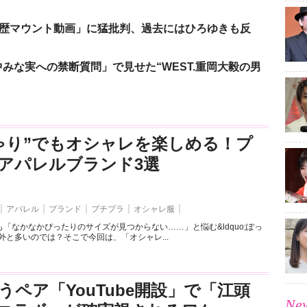
「学歴マウント動画」に猛批判、過去にはひろゆきも反
みな実への禁断質問」で見せた“WEST.重岡大毅の男
ゃり”でもオシャレを楽しめる！プ
アパレルブランド3選
アパレル
ブランド
プチプラ
オシャレ服
「なかなかぴったりのサイズが見つからない……」と悩む&ldquo;ぽっ
外と多いのでは？そこで今回は、「オシャレ...
うペア「YouTube開設」で「江頭
New