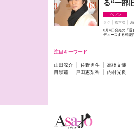
る“一部
イケメン
タグ
松本潤
Sn
8月4日発売の「
デュースする可能性
注目キーワード
山田涼介
佐野勇斗
高橋文哉
目黒蓮
戸田恵梨香
内村光良