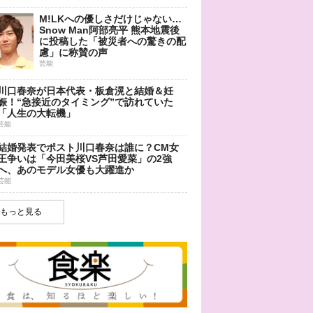
M!LKへの優しさだけじゃない…
Snow Man阿部亮平 熊本地震後
に投稿した「被災者への驚きの配
慮」に称賛の声
芸能
川口春奈が日本代表・板倉滉と結婚＆妊
娠！“急接近のタイミング”で訪れていた
「人生の大転機」
芸能
結婚発表でポスト川口春奈は誰に？CM女
王争いは「今田美桜VS芦田愛菜」の2強
へ、あのモデル女優も大躍進か
芸能
もっと見る