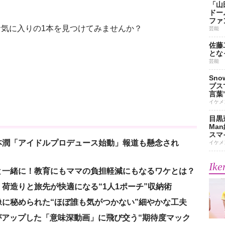
。
「山
ドー
ファ
気に入りの1本を見つけてみませんか？
芸能
佐藤
とな
芸能
Sn
ブス
言葉
イケメ
目黒
Ma
スマイ
本潤「アイドルプロデュース始動」報道も懸念され
イケメ
Ike
と一緒に！教育にもママの負担軽減にもなるワケとは？
荷造りと旅先が快適になる“1人1ポーチ”収納術
に秘められた“ほぼ誰も気がつかない”細やかな工夫
nがアップした「意味深動画」に飛び交う“期待度マック