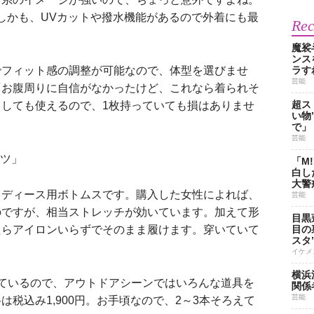
。しかも、UVカットや撥水機能があるので外着にも最
Re
魔裟
ンス
フィット感の調整が可能なので、体型を選びませ
ラす
芸能
「お腹周りに自信がなかったけど、これなら着られそ
超ス
しても使えるので、1枚持っていても損はありませ
い物
で」
芸能
ンツ」
「M
白し
大警
ディース用ボトムスです。購入した女性によれば、
芸能
のですが、相当ストレッチが効いています。加えて形
目黒
たらアイロンいらずでそのまま履けます。穿いていて
目の
スタ
イケメ
横浜
ているので、アウトドアシーンではいろんな道具を
関係
芸能
税込み1,900円。お手頃なので、2～3本そろえて