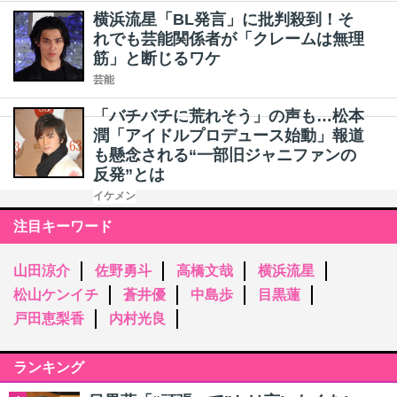
横浜流星「BL発言」に批判殺到！そ
れでも芸能関係者が「クレームは無理
筋」と断じるワケ
芸能
「バチバチに荒れそう」の声も…松本
潤「アイドルプロデュース始動」報道
も懸念される“一部旧ジャニファンの
反発”とは
イケメン
注目キーワード
山田涼介
佐野勇斗
高橋文哉
横浜流星
松山ケンイチ
蒼井優
中島歩
目黒蓮
戸田恵梨香
内村光良
ランキング