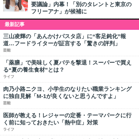
要議論」内幕！「別のタレントと東京の
フリーアナ」が候補に
最新記事
三山凌輝の「あんかけパスタ店」に“客足鈍化”報
道…フードライターが証言する「驚きの評判」
芸能
「薬膳」で美味しく夏バテを撃退！スーパーで買え
る“夏の養生食材”とは？
ライフ
肉乃小路ニクヨ、小学生のなりたい職業ランキング
に独自見解「M-1が良くないと思うんですよ」
芸能
医師が教える！レジャーの定番・テーマパークに行
く前に知っておきたい「熱中症」対策
ライフ