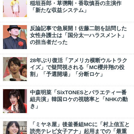
稲垣吾郎・草彅剛・香取慎吾の主演作
「新たな収益システム」
反論記事で急展開！佐藤二朗を詰問した
女性弁護士は「国分太一ハラスメント」
の担当者だった
28年ぶり復活「アメリカ横断ウルトラク
イズ」で疑問視される「MC櫻井翔の役
割」「予選開場」「分断ロケ」
中森明菜「SixTONESとバラエティー番
組共演」韓国ロケの視聴率と「NHKの動
き」
「ミヤネ屋」後釜番組MCに「村上信五と
読売テレビ女子アナ」起用までの「最重