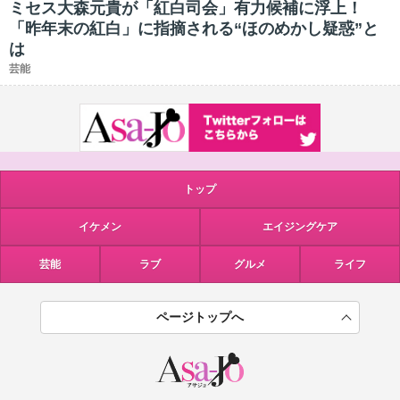
ミセス大森元貴が「紅白司会」有力候補に浮上！
「昨年末の紅白」に指摘される“ほのめかし疑惑”と
は
芸能
トップ
イケメン
エイジングケア
芸能
ラブ
グルメ
ライフ
ページトップへ