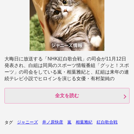
大晦日に放送する「NHK紅白歌合戦」の司会が11月12日
発表され、白組は同局のスポーツ情報番組「グッと！スポ
ーツ」の司会をしている嵐・相葉雅紀と、紅組は来年の連
続テレビ小説でヒロインを演じる女優・有村架純の
全文を読む
ジャニーズ
井ノ原快彦
嵐
相葉雅紀
紅白歌合戦
タグ