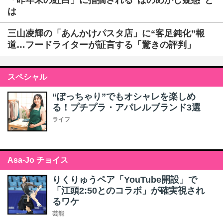
「昨年末の紅白」に指摘される“ほのめかし疑惑”と
は
三山凌輝の「あんかけパスタ店」に“客足鈍化”報
道…フードライターが証言する「驚きの評判」
スペシャル
“ぽっちゃり”でもオシャレを楽しめ
る！プチプラ・アパレルブランド3選
ライフ
Asa-Jo チョイス
りくりゅうペア「YouTube開設」で
「江頭2:50とのコラボ」が確実視され
るワケ
芸能