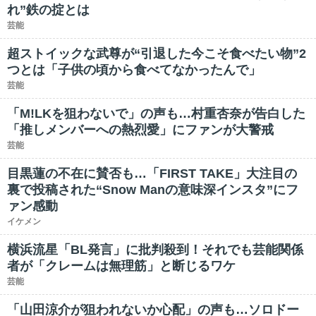
れ”鉄の掟とは
芸能
超ストイックな武尊が“引退した今こそ食べたい物”2
つとは「子供の頃から食べてなかったんで」
芸能
「M!LKを狙わないで」の声も…村重杏奈が告白した
「推しメンバーへの熱烈愛」にファンが大警戒
芸能
目黒蓮の不在に賛否も…「FIRST TAKE」大注目の
裏で投稿された“Snow Manの意味深インスタ”にフ
ァン感動
イケメン
横浜流星「BL発言」に批判殺到！それでも芸能関係
者が「クレームは無理筋」と断じるワケ
芸能
「山田涼介が狙われないか心配」の声も…ソロドー