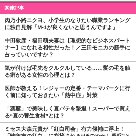
関連記事
肉乃小路ニクヨ、小学生のなりたい職業ランキング
に独自見解「M-1が良くないと思うんですよ」
中田敦彦・福田萌夫妻は【理想的なビジネスパート
ナー】になれる相性だった！／三田モニカの勝手に
占っていいですか？
気が付けば毛先をクルクルしている……髪の毛を触
る癖がある女性の心理とは？
医師が教える！レジャーの定番・テーマパークに行
く前に知っておきたい「熱中症」対策
「薬膳」で美味しく夏バテを撃退！スーパーで買え
る“夏の養生食材”とは？
ミセス大森元貴が「紅白司会」有力候補に浮上！