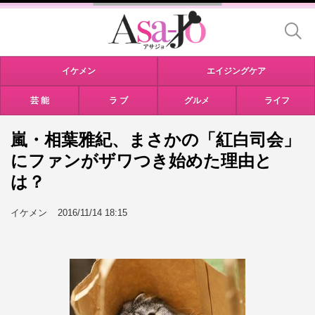
イケメン
エイジングケア
芸 能
ラ ブ
グルメ
ライフ
嵐・相葉雅紀、まさかの「紅白司会」
にファンがザワつき始めた理由と
は？
イケメン
2016/11/14 18:15