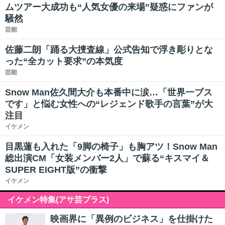
ムツアー大成功も“人気女優の来場”疑惑にファンが
騒然
芸能
佐藤二朗「踊る大捜査線」公式告知で浮き彫りとな
った“全カット要求”の本気度
芸能
Snow Man佐久間大介も本番中に涙…「世界一ブス
です」と悩む女性への“レジェンド歌手の言葉”が大
注目
イケメン
目黒蓮も入れた「9脚の椅子」も胸アツ！Snow Man
総出演CM「女装メンバー2人」で蘇る“キスマイ＆
SUPER EIGHT版”の衝撃
イケメン
イケメン特集(アサ芸プラス)
映画界に「異例のビジネス」を仕掛けた