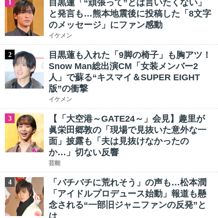
目黒蓮「“頑張って”とは言いたくない」
1
と発言も…熊本地震後に投稿した「8文字
のメッセージ」にファン感動
イケメン
目黒蓮も入れた「9脚の椅子」も胸アツ！
2
Snow Man総出演CM「女装メンバー2
人」で蘇る“キスマイ＆SUPER EIGHT
版”の衝撃
イケメン
【「大空港～GATE24～」会見】趣里が
3
眞栄田郷敦の「現場で見抜いた意外な一
面」披露も「夫は見抜けなかったの
か…」切ない反響
芸能
「バチバチに荒れそう」の声も…松本潤
4
「アイドルプロデュース始動」報道も懸
念される“一部旧ジャニファンの反発”と
は