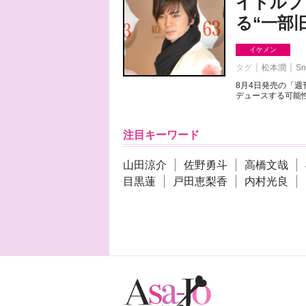
イドルプ
る“一部
イケメン
タグ
松本潤
Sn
8月4日発売の「
デュースする可能性
注目キーワード
山田涼介
佐野勇斗
高橋文哉
目黒蓮
戸田恵梨香
内村光良