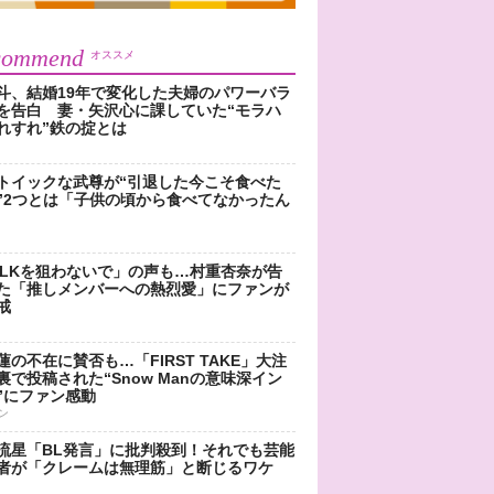
commend
オススメ
斗、結婚19年で変化した夫婦のパワーバラ
を告白 妻・矢沢心に課していた“モラハ
れすれ”鉄の掟とは
トイックな武尊が“引退した今こそ食べた
”2つとは「子供の頃から食べてなかったん
!LKを狙わないで」の声も…村重杏奈が告
た「推しメンバーへの熱烈愛」にファンが
戒
蓮の不在に賛否も…「FIRST TAKE」大注
裏で投稿された“Snow Manの意味深イン
”にファン感動
ン
流星「BL発言」に批判殺到！それでも芸能
者が「クレームは無理筋」と断じるワケ