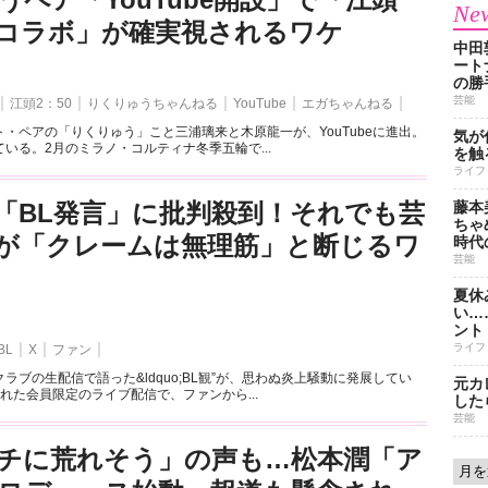
New
とのコラボ」が確実視されるワケ
中田
ート
の勝
芸能
江頭2：50
りくりゅうちゃんねる
YouTube
エガちゃんねる
・ペアの「りくりゅう」こと三浦璃来と木原龍一が、YouTubeに進出。
気が
いる。2月のミラノ・コルティナ冬季五輪で...
を触
ライフ
「BL発言」に批判殺到！それでも芸
藤本
ちゃ
が「クレームは無理筋」と断じるワ
時代
芸能
夏休
い…
ント
ライフ
BL
X
ファン
ラブの生配信で語った&ldquo;BL観”が、思わぬ炎上騒動に発展してい
元カ
れた会員限定のライブ配信で、ファンから...
した
芸能
チに荒れそう」の声も…松本潤「ア