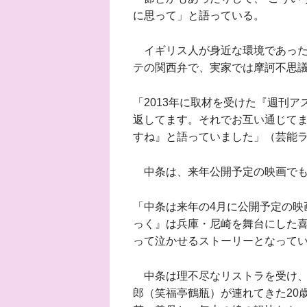
に思って」と語っている。
イギリス人が身近な環境であった
テの関西弁で、実家では摩訶不思
「2013年に取材を受けた『週刊
返してます。それでお互い通じて
すね』と語っていました」（芸能
中条は、来年公開予定の映画でも
「中条は来年の4月に公開予定の映
っく』は兵庫・尼崎を舞台にした喜
って泣かせるストーリーとなって
中条は理不尽なリストラを受け、
郎（笑福亭鶴瓶）が連れてきた20