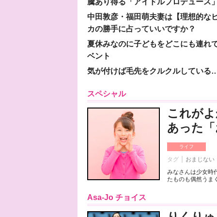
騰あり得る「アイドルプロデュース
中田敦彦・福田萌夫妻は【理想的な
カの勝手に占っていいですか？
夏休みなのに子どもをどこにも連れ
ベント
気が付けば毛先をクルクルしている
スペシャル
これがよ
あった「
ライフ
タグ
おまじない
みなさんは少女時
たものも偶然うまく
Asa-Jo チョイス
りくりゅ