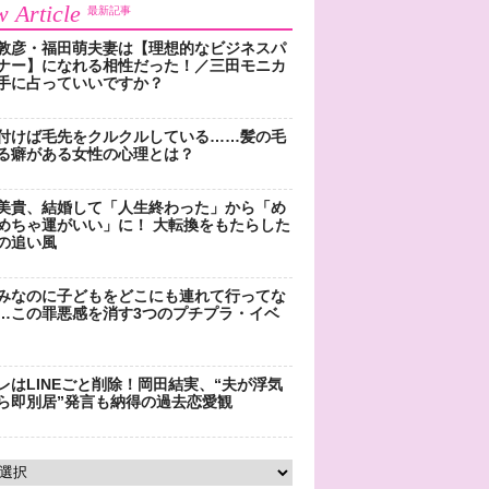
 Article
最新記事
敦彦・福田萌夫妻は【理想的なビジネスパ
ナー】になれる相性だった！／三田モニカ
手に占っていいですか？
付けば毛先をクルクルしている……髪の毛
る癖がある女性の心理とは？
美貴、結婚して「人生終わった」から「め
めちゃ運がいい」に！ 大転換をもたらした
の追い風
みなのに子どもをどこにも連れて行ってな
…この罪悪感を消す3つのプチプラ・イベ
レはLINEごと削除！岡田結実、“夫が浮気
ら即別居”発言も納得の過去恋愛観