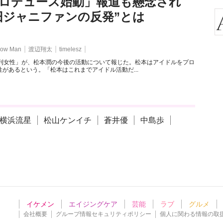
ロデュース始動」報道も懸念され
旧ジャニファンの反発”とは
ow Man
渡辺翔太
timelesz
週刊女性」が、松本潤の今後の活動について報じた。松本はアイドルをプロ
があるという。「松本はこれまでアイドル活動だ...
横浜流星
松山ケンイチ
蒼井優
中島歩
イケメン
エイジングケア
芸能
ラブ
グルメ
会社概要
グループ情報セキュリティポリシー
個人に関わる情報の取