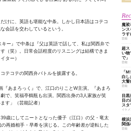
Re
だけに、英語も堪能な中条。しかし日本語はコテコ
魔裟
議な会話を交わしているという。
ンス
ラす
芸能
アスキー』で中条は『父は英語で話して、私は関西弁で
超ス
ます（笑）。日常会話程度のリスニングは結構できま
い物
で」
ライター）
芸能
「M
コテコテの関西弁バトルを披露する。
白し
大警
芸能
画『あまろっく』で、江口のりことW主演。『あまろ
劇で、笑福亭鶴瓶も出演。関西出身の3人家族が笑
目黒
目の
います」（芸能記者）
スタ
イケメ
39歳にしてニートとなった優子（江口）の父・竜太
横浜
関係
歳の再婚相手・早希を演じる。この年齢差が逆転した
芸能