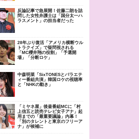
反論記事で急展開！佐藤二朗を詰
問した女性弁護士は「国分太一ハ
ラスメント」の担当者だった
28年ぶり復活「アメリカ横断ウル
トラクイズ」で疑問視される
「MC櫻井翔の役割」「予選開
場」「分断ロケ」
中森明菜「SixTONESとバラエテ
ィー番組共演」韓国ロケの視聴率
と「NHKの動き」
「ミヤネ屋」後釜番組MCに「村
上信五と読売テレビ女子アナ」起
用までの「最重要議論」内幕！
「別のタレントと東京のフリーア
ナ」が候補に