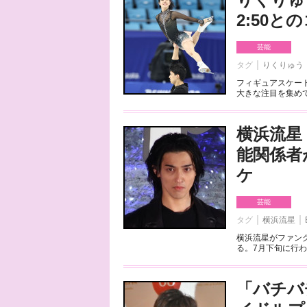
2:50
芸能
タグ
りくりゅう
フィギュアスケート
大きな注目を集めて
横浜流星
能関係者
ケ
芸能
タグ
横浜流星
横浜流星がファンク
る。7月下旬に行わ
「バチバ