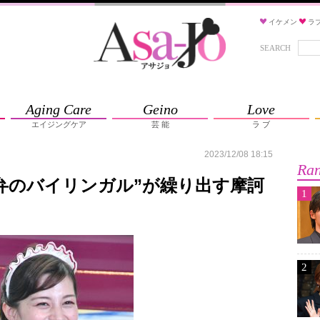
イケメン
ラ
SEARCH
Aging Care
Geino
Love
エイジングケア
芸 能
ラ ブ
2023/12/08 18:15
Ran
弁のバイリンガル”が繰り出す摩訶
1
2