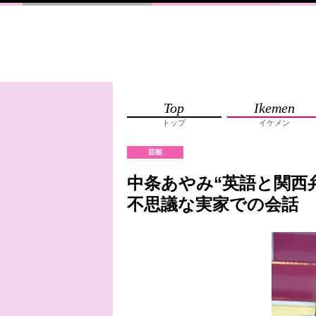
Top
Ikemen
トップ
イケメン
芸能
中条あやみ“英語と関西
不思議な実家での会話