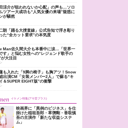
田涼介が狙われないか心配」の声も…ソロ
ムツアー大成功も“人気女優の来場”疑惑に
ンが騒然
二朗「踊る大捜査線」公式告知で浮き彫り
った“全カット要求”の本気度
ow Man佐久間大介も本番中に涙…「世界一
です」と悩む女性への“レジェンド歌手の
”が大注目
ン
蓮も入れた「9脚の椅子」も胸アツ！Snow
n総出演CM「女装メンバー2人」で蘇る“キ
＆SUPER EIGHT版”の衝撃
ン
men
イケメン特集(アサ芸プラス)
映画界に「異例のビジネス」を仕
掛けた稲垣吾郎・草彅剛・香取慎
吾の主演作「新たな収益システ
ム」