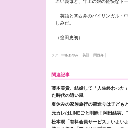
若い義母と、年上の娘の軽快なト
英語と関西弁のバイリンガル・中
しみだ。
（窪田史朗）
タグ
中条あやみ
英語
関西弁
関連記事
藤本美貴、結婚して「人生終わった」
た時代の追い風
夏休みの家族旅行の荷造りは子ども
元カレはLINEごと削除！岡田結実
松本潤「有料会員サービス」いよいよオープ