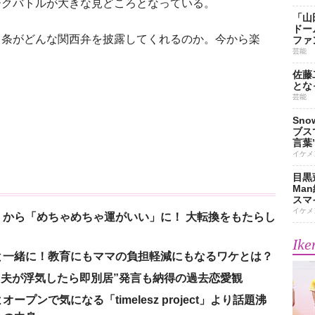
ークバトルが大きな見どころとなっている。
「山
ドー
条がどんな関西弁を披露してくれるのか。今から楽
ファ
芸能
佐藤
とな
芸能
Sn
ブス
言葉
イケメ
目黒
Ma
スマイ
イケメ
から「めちゃめちゃ運がいい」に！ 大転換をもたらし
Ike
と一緒に！教育にもママの負担軽減にもなるワケとは？
、“夫が浮気したら即別居”発言も納得の過去恋愛観
ンで気になる「timelesz project」より話題沸