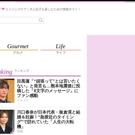
ブ
エイジングケア！大人女子を楽しむための情報サイト！
Gourmet
Life
グルメ
ライフ
king
ランキング
目黒蓮「“頑張って”とは言いたく
ない」と発言も…熊本地震後に投
稿した「8文字のメッセージ」に
ファン感動
イケメン
川口春奈が日本代表・板倉滉と結
婚＆妊娠！“急接近のタイミン
グ”で訪れていた「人生の大転
機」
芸能