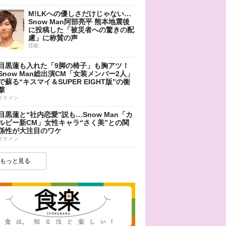
M!LKへの優しさだけじゃない…
Snow Man阿部亮平 熊本地震後
に投稿した「被災者への驚きの配
慮」に称賛の声
芸能
目黒蓮も入れた「9脚の椅子」も胸アツ！
Snow Man総出演CM「女装メンバー2人」
で蘇る“キスマイ＆SUPER EIGHT版”の衝
撃
イケメン
目黒蓮と“社内恋愛”説も…Snow Man「カ
ルビー新CM」女性キャラ“さく美”との関
係性が大注目のワケ
イケメン
もっと見る