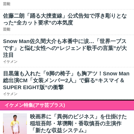
芸能
佐藤二朗「踊る大捜査線」公式告知で浮き彫りとな
った“全カット要求”の本気度
芸能
Snow Man佐久間大介も本番中に涙…「世界一ブス
です」と悩む女性への“レジェンド歌手の言葉”が大
注目
イケメン
目黒蓮も入れた「9脚の椅子」も胸アツ！Snow Man
総出演CM「女装メンバー2人」で蘇る“キスマイ＆
SUPER EIGHT版”の衝撃
イケメン
イケメン特集(アサ芸プラス)
映画界に「異例のビジネス」を仕掛けた
稲垣吾郎・草彅剛・香取慎吾の主演作
「新たな収益システム」