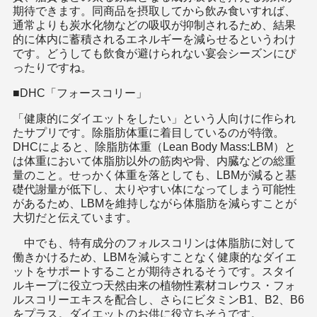
期待できます。同商品を摂取してから飲み食いすれば、
通常よりも炭水化物などの吸収が抑制されるため、結果
的に体内に蓄積されるエネルギーを減らせるというわけ
です。どうしても飲食が避けられない宴会シーズンにぴ
ったりですね。
■DHC「フォースコリー」
「健康的にダイエットをしたい」という人向けに作られ
たサプリです。除脂肪体重に着目しているのが特徴。
DHCによると、除脂肪体重（Lean Body Mass:LBM）と
は体重において体脂肪以外の筋肉や骨、内臓などの総重
量のこと。せっかく体重を落としても、LBMが減ると基
礎代謝量が低下し、太りやすい体になってしまう可能性
があるため、LBMを維持しながら体脂肪を減らすことが
大切だと伝えています。
中でも、特有成分のフォルスコリンは体脂肪に対して
働きかけるため、LBMを減らすことなく健康的なダイエ
ットをサポートすることが期待されるそうです。スタイ
ルキープに役立つ天然由来の植物性素材コレウス・フォ
ルスコリーエキスを配合し、さらにビタミンB1、B2、B6
をプラス。ダイエットのお供に役立ちそうです。