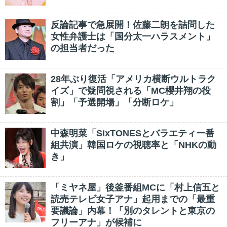
反論記事で急展開！佐藤二朗を詰問した
女性弁護士は「国分太一ハラスメント」
の担当者だった
28年ぶり復活「アメリカ横断ウルトラク
イズ」で疑問視される「MC櫻井翔の役
割」「予選開場」「分断ロケ」
中森明菜「SixTONESとバラエティー番
組共演」韓国ロケの視聴率と「NHKの動
き」
「ミヤネ屋」後釜番組MCに「村上信五と
読売テレビ女子アナ」起用までの「最重
要議論」内幕！「別のタレントと東京の
フリーアナ」が候補に