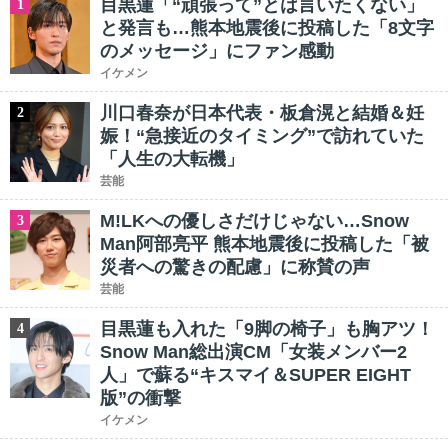
目黒蓮「“頑張って”とは言いたくない」
1
と発言も…熊本地震後に投稿した「8文字
のメッセージ」にファン感動
イケメン
川口春奈が日本代表・板倉滉と結婚＆妊
2
娠！“急接近のタイミング”で訪れていた
「人生の大転機」
芸能
M!LKへの優しさだけじゃない…Snow
3
Man阿部亮平 熊本地震後に投稿した「被
災者への驚きの配慮」に称賛の声
芸能
目黒蓮も入れた「9脚の椅子」も胸アツ！
4
Snow Man総出演CM「女装メンバー2
人」で蘇る“キスマイ＆SUPER EIGHT
版”の衝撃
イケメン