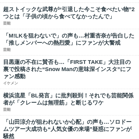
超ストイックな武尊が“引退した今こそ食べたい物”2
つとは「子供の頃から食べてなかったんで」
芸能
「M!LKを狙わないで」の声も…村重杏奈が告白した
「推しメンバーへの熱烈愛」にファンが大警戒
芸能
目黒蓮の不在に賛否も…「FIRST TAKE」大注目の
裏で投稿された“Snow Manの意味深インスタ”にフ
ァン感動
イケメン
横浜流星「BL発言」に批判殺到！それでも芸能関係
者が「クレームは無理筋」と断じるワケ
芸能
「山田涼介が狙われないか心配」の声も…ソロドー
ムツアー大成功も“人気女優の来場”疑惑にファンが
騒然