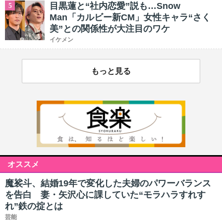
目黒蓮と“社内恋愛”説も…Snow
5
Man「カルビー新CM」女性キャラ“さく
美”との関係性が大注目のワケ
イケメン
もっと見る
オススメ
魔裟斗、結婚19年で変化した夫婦のパワーバランス
を告白 妻・矢沢心に課していた“モラハラすれす
れ”鉄の掟とは
芸能