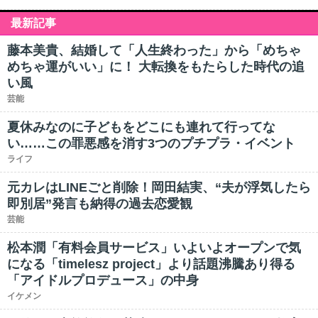
最新記事
藤本美貴、結婚して「人生終わった」から「めちゃ
めちゃ運がいい」に！ 大転換をもたらした時代の追
い風
芸能
夏休みなのに子どもをどこにも連れて行ってな
い……この罪悪感を消す3つのプチプラ・イベント
ライフ
元カレはLINEごと削除！岡田結実、“夫が浮気したら
即別居”発言も納得の過去恋愛観
芸能
松本潤「有料会員サービス」いよいよオープンで気
になる「timelesz project」より話題沸騰あり得る
「アイドルプロデュース」の中身
イケメン