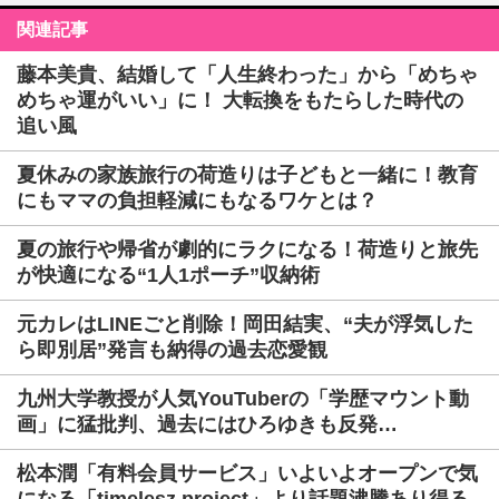
関連記事
藤本美貴、結婚して「人生終わった」から「めちゃ
めちゃ運がいい」に！ 大転換をもたらした時代の
追い風
夏休みの家族旅行の荷造りは子どもと一緒に！教育
にもママの負担軽減にもなるワケとは？
夏の旅行や帰省が劇的にラクになる！荷造りと旅先
が快適になる“1人1ポーチ”収納術
元カレはLINEごと削除！岡田結実、“夫が浮気した
ら即別居”発言も納得の過去恋愛観
九州大学教授が人気YouTuberの「学歴マウント動
画」に猛批判、過去にはひろゆきも反発…
松本潤「有料会員サービス」いよいよオープンで気