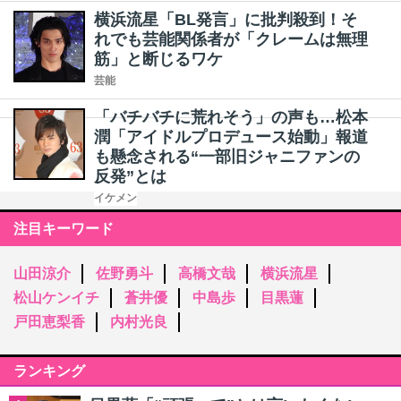
横浜流星「BL発言」に批判殺到！そ
れでも芸能関係者が「クレームは無理
筋」と断じるワケ
芸能
「バチバチに荒れそう」の声も…松本
潤「アイドルプロデュース始動」報道
も懸念される“一部旧ジャニファンの
反発”とは
イケメン
注目キーワード
山田涼介
佐野勇斗
高橋文哉
横浜流星
松山ケンイチ
蒼井優
中島歩
目黒蓮
戸田恵梨香
内村光良
ランキング