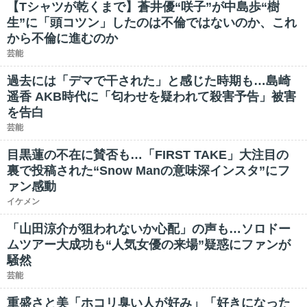
【Tシャツが乾くまで】蒼井優“咲子”が中島歩“樹
生”に「頭コツン」したのは不倫ではないのか、これ
から不倫に進むのか
芸能
過去には「デマで干された」と感じた時期も…島崎
遥香 AKB時代に「匂わせを疑われて殺害予告」被害
を告白
芸能
目黒蓮の不在に賛否も…「FIRST TAKE」大注目の
裏で投稿された“Snow Manの意味深インスタ”にフ
ァン感動
イケメン
「山田涼介が狙われないか心配」の声も…ソロドー
ムツアー大成功も“人気女優の来場”疑惑にファンが
騒然
芸能
重盛さと美「ホコリ臭い人が好み」「好きになった