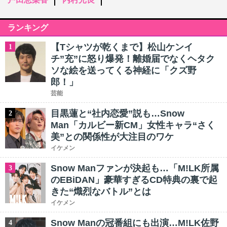
ランキング
【Tシャツが乾くまで】松山ケンイ
1
チ”充”に怒り爆発！離婚届でなくヘタク
ソな絵を送ってくる神経に「クズ野
郎！」
芸能
目黒蓮と“社内恋愛”説も…Snow
2
Man「カルビー新CM」女性キャラ“さく
美”との関係性が大注目のワケ
イケメン
Snow Manファンが決起も…「M!LK所属
3
のEBiDAN」豪華すぎるCD特典の裏で起
きた“熾烈なバトル”とは
イケメン
Snow Manの冠番組にも出演…M!LK佐野
4