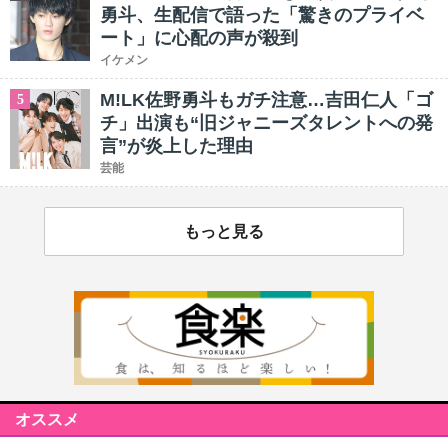
勇斗、生配信で語った「驚きのプライベ
ート」に心配の声が殺到
イケメン
M!LK佐野勇斗もガチ注意…吉田仁人「ゴ
5
チ」出演も“旧ジャニーズタレントへの発
言”が炎上した理由
芸能
もっと見る
オススメ