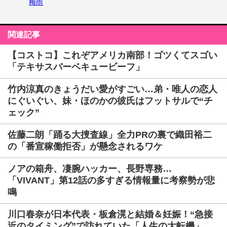
梅雨
関連記事
【コストコ】これぞアメリカ南部！ゴツくてスゴい
「テキサスバーベキュービーフ」
竹内涼真のきょうだい愛がすごい…弟・唯人の恋人
にぐいぐい、妹・ほのかの彼氏はフットサルで“チ
ェック”
佐藤二朗「踊る大捜査線」全力PRの裏で織田裕二
の「番宣稼働拒否」が懸念されるワケ
ノアの箱舟、凄腕ハッカー、長野専務…
「VIVANT」第12話の多すぎる情報量に考察勢が悲
鳴
川口春奈が日本代表・板倉滉と結婚＆妊娠！“急接
近のタイミング”で訪れていた「人生の大転機」