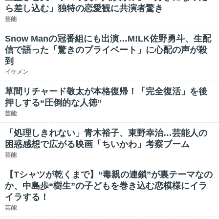
ら差し込む」独特の恋愛観に共演者驚き
芸能
Snow Manの冠番組にも出演…M!LK佐野勇斗、生配
信で語った「驚きのプライベート」に心配の声が殺
到
イケメン
草間リチャード敬太が本格復帰！「完全復活」を後
押しする“圧倒的な人徳”
芸能
「処理しきれない」青木裕子、東野幸治…芸能人の
困惑感想で広がる映画「ちいかわ」考察ブーム
芸能
【Tシャツが乾くまで】“毒親の連鎖”が裏テーマなの
か、中島歩“樹生”の子どもを巻き込む恋模様にイラ
イラする！
芸能