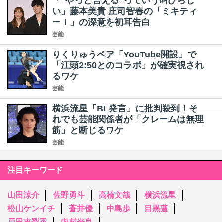
「“やっと言える”っていう叫びらし
い」藤本美貴 庄司智春の「ミキティ
ー！」の深意を初耳告白
芸能
りくりゅうペア「YouTube開設」で
「江頭2:50とのコラボ」が確実視され
るワケ
芸能
横浜流星「BL発言」に批判殺到！そ
れでも芸能関係者が「クレームは無理
筋」と断じるワケ
芸能
注目キーワード
山田涼介
佐野勇斗
高橋文哉
横浜流星
松山ケンイチ
蒼井優
中島歩
目黒蓮
戸田恵梨香
内村光良