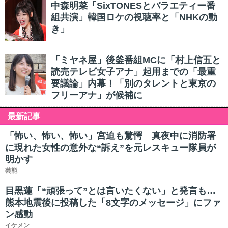
中森明菜「SixTONESとバラエティー番
組共演」韓国ロケの視聴率と「NHKの動
き」
「ミヤネ屋」後釜番組MCに「村上信五と
読売テレビ女子アナ」起用までの「最重
要議論」内幕！「別のタレントと東京の
フリーアナ」が候補に
最新記事
「怖い、怖い、怖い」宮迫も驚愕 真夜中に消防署
に現れた女性の意外な“訴え”を元レスキュー隊員が
明かす
芸能
目黒蓮「“頑張って”とは言いたくない」と発言も…
熊本地震後に投稿した「8文字のメッセージ」にファ
ン感動
イケメン