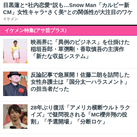
目黒蓮と“社内恋愛”説も…Snow Man「カルビー新
CM」女性キャラ“さく美”との関係性が大注目のワケ
イケメン
イケメン特集(アサ芸プラス)
映画界に「異例のビジネス」を仕掛けた
稲垣吾郎・草彅剛・香取慎吾の主演作
「新たな収益システム」
反論記事で急展開！佐藤二朗を詰問した
女性弁護士は「国分太一ハラスメント」
の担当者だった
28年ぶり復活「アメリカ横断ウルトラク
イズ」で疑問視される「MC櫻井翔の役
割」「予選開場」「分断ロケ」