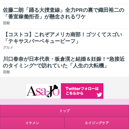
佐藤二朗「踊る大捜査線」全力PRの裏で織田裕二の
「番宣稼働拒否」が懸念されるワケ
芸能
【コストコ】これぞアメリカ南部！ゴツくてスゴい
「テキサスバーベキュービーフ」
グルメ
川口春奈が日本代表・板倉滉と結婚＆妊娠！“急接近
のタイミング”で訪れていた「人生の大転機」
芸能
トップ
イケメン
エイジングケア