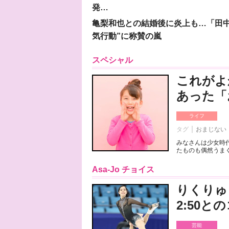
発…
亀梨和也との結婚後に炎上も…「田中
気行動”に称賛の嵐
スペシャル
これがよ
あった「
ライフ
タグ
おまじない
みなさんは少女時
たものも偶然うまく
Asa-Jo チョイス
りくりゅ
2:50
芸能