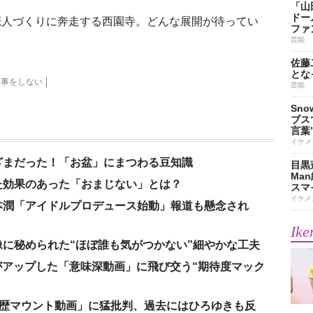
「山
ドー
人づくりに奔走する西園寺。どんな展開が待ってい
ファ
芸能
佐藤
とな
家事をしない
芸能
Sn
ブス
言葉
イケメ
ざまだった！「お盆」にまつわる豆知識
目黒
Ma
た効果のあった「おまじない」とは？
スマイ
イケメ
本潤「アイドルプロデュース始動」報道も懸念され
Ike
に秘められた“ほぼ誰も気がつかない”細やかな工夫
nがアップした「意味深動画」に飛び交う“期待度マック
「学歴マウント動画」に猛批判、過去にはひろゆきも反