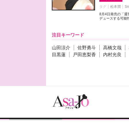
タグ
松本潤
Sn
8月4日発売の「
デュースする可能性
注目キーワード
山田涼介
佐野勇斗
高橋文哉
目黒蓮
戸田恵梨香
内村光良