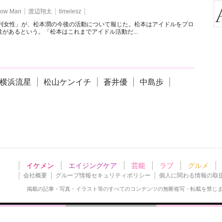
ow Man
渡辺翔太
timelesz
週刊女性」が、松本潤の今後の活動について報じた。松本はアイドルをプロ
があるという。「松本はこれまでアイドル活動だ...
横浜流星
松山ケンイチ
蒼井優
中島歩
イケメン
エイジングケア
芸能
ラブ
グルメ
会社概要
グループ情報セキュリティポリシー
個人に関わる情報の取
掲載の記事・写真・イラスト等の
すべてのコンテンツの無断複写・転載を禁じ