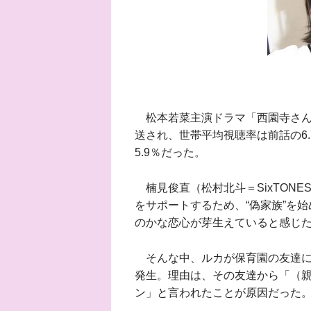
松本若菜主演ドラマ「西園寺さんは
送され、世帯平均視聴率は前話の6.
5.9％だった。
楠見俊直（松村北斗＝SixTON
をサポートするため、“偽家族”を
のかな恋心が芽生えていると感じ
そんな中、ルカが保育園の友達に
発生。理由は、その友達から「（親
ン」と言われたことが原因だった