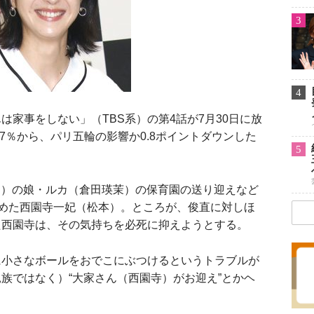
3
4
家事をしない」（TBS系）の第4話が7月30日に放
7％から、パリ五輪の影響か0.8ポイントダウンした
5
ES）の娘・ルカ（倉田瑛茉）の保育園の送り迎えなど
始めた西園寺一妃（松本）。ところが、俊直に対しほ
た西園寺は、その気持ちを必死に抑えようとする。
小さなボールをおでこにぶつけるというトラブルが
族ではなく）“大家さん（西園寺）がお迎え”とかヘ
。