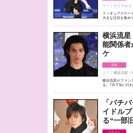
タグ
りくりゅう
フィギュアスケート
大きな注目を集めて
横浜流星
能関係者
ケ
芸能
タグ
横浜流星
横浜流星がファンク
る。7月下旬に行わ
「バチバ
イドルプ
る“一部
イケメン