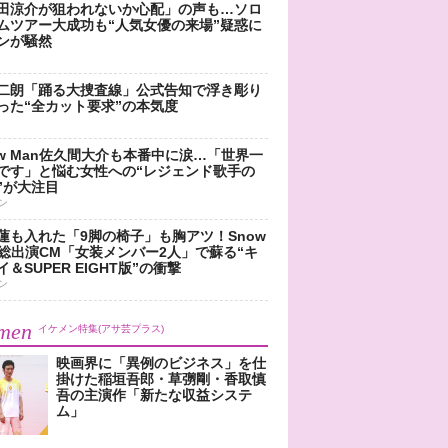
田涼介が狙われないか心配」の声も…ソロ
ムツアー大成功も“人気女優の来場”疑惑に
ンが騒然
二朗「踊る大捜査線」公式告知で浮き彫り
った“全カット要求”の本気度
ow Man佐久間大介も本番中に涙…「世界一
です」と悩む女性への“レジェンド歌手の
”が大注目
ン
蓮も入れた「9脚の椅子」も胸アツ！Snow
n総出演CM「女装メンバー2人」で蘇る“キ
＆SUPER EIGHT版”の衝撃
ン
men
イケメン特集(アサ芸プラス)
映画界に「異例のビジネス」を仕
掛けた稲垣吾郎・草彅剛・香取慎
吾の主演作「新たな収益システ
ム」