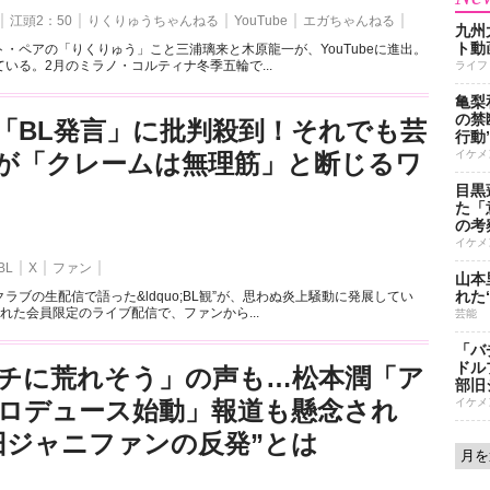
江頭2：50
りくりゅうちゃんねる
YouTube
エガちゃんねる
九州
ト動
・ペアの「りくりゅう」こと三浦璃来と木原龍一が、YouTubeに進出。
いる。2月のミラノ・コルティナ冬季五輪で...
ライフ
亀梨
の禁
「BL発言」に批判殺到！それでも芸
行動
イケメ
が「クレームは無理筋」と断じるワ
目黒
た「
の考
イケメ
BL
X
ファン
山本
れた
ラブの生配信で語った&ldquo;BL観”が、思わぬ炎上騒動に発展してい
れた会員限定のライブ配信で、ファンから...
芸能
「バ
ドル
チに荒れそう」の声も…松本潤「ア
部旧
ロデュース始動」報道も懸念され
イケメ
旧ジャニファンの反発”とは