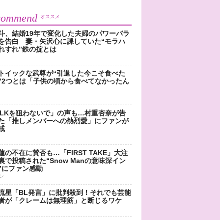
commend
オススメ
斗、結婚19年で変化した夫婦のパワーバラ
を告白 妻・矢沢心に課していた“モラハ
れすれ”鉄の掟とは
トイックな武尊が“引退した今こそ食べた
”2つとは「子供の頃から食べてなかったん
!LKを狙わないで」の声も…村重杏奈が告
た「推しメンバーへの熱烈愛」にファンが
戒
蓮の不在に賛否も…「FIRST TAKE」大注
裏で投稿された“Snow Manの意味深イン
”にファン感動
ン
流星「BL発言」に批判殺到！それでも芸能
者が「クレームは無理筋」と断じるワケ