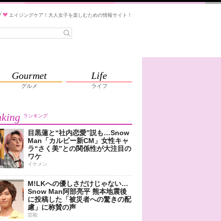
ブ
エイジングケア！大人女子を楽しむための情報サイト！
Gourmet
Life
グルメ
ライフ
king
ランキング
目黒蓮と“社内恋愛”説も…Snow
Man「カルビー新CM」女性キャ
ラ“さく美”との関係性が大注目の
ワケ
イケメン
M!LKへの優しさだけじゃない…
Snow Man阿部亮平 熊本地震後
に投稿した「被災者への驚きの配
慮」に称賛の声
芸能