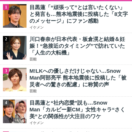
目黒蓮「“頑張って”とは言いたくない」
1
と発言も…熊本地震後に投稿した「8文字
のメッセージ」にファン感動
イケメン
川口春奈が日本代表・板倉滉と結婚＆妊
2
娠！“急接近のタイミング”で訪れていた
「人生の大転機」
芸能
M!LKへの優しさだけじゃない…Snow
3
Man阿部亮平 熊本地震後に投稿した「被
災者への驚きの配慮」に称賛の声
芸能
目黒蓮と“社内恋愛”説も…Snow
4
Man「カルビー新CM」女性キャラ“さく
美”との関係性が大注目のワケ
イケメン