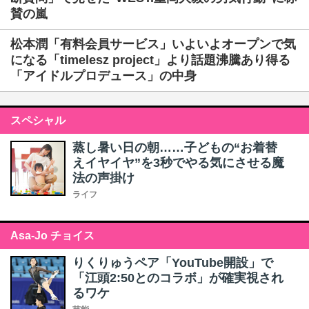
賛の嵐
松本潤「有料会員サービス」いよいよオープンで気
になる「timelesz project」より話題沸騰あり得る
「アイドルプロデュース」の中身
スペシャル
蒸し暑い日の朝……子どもの“お着替
えイヤイヤ”を3秒でやる気にさせる魔
法の声掛け
ライフ
Asa-Jo チョイス
りくりゅうペア「YouTube開設」で
「江頭2:50とのコラボ」が確実視され
るワケ