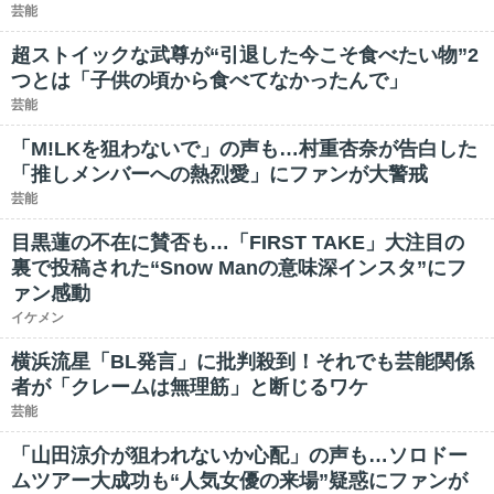
芸能
超ストイックな武尊が“引退した今こそ食べたい物”2
つとは「子供の頃から食べてなかったんで」
芸能
「M!LKを狙わないで」の声も…村重杏奈が告白した
「推しメンバーへの熱烈愛」にファンが大警戒
芸能
目黒蓮の不在に賛否も…「FIRST TAKE」大注目の
裏で投稿された“Snow Manの意味深インスタ”にフ
ァン感動
イケメン
横浜流星「BL発言」に批判殺到！それでも芸能関係
者が「クレームは無理筋」と断じるワケ
芸能
「山田涼介が狙われないか心配」の声も…ソロドー
ムツアー大成功も“人気女優の来場”疑惑にファンが