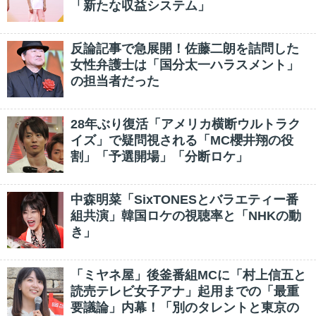
「新たな収益システム」
反論記事で急展開！佐藤二朗を詰問した
女性弁護士は「国分太一ハラスメント」
の担当者だった
28年ぶり復活「アメリカ横断ウルトラク
イズ」で疑問視される「MC櫻井翔の役
割」「予選開場」「分断ロケ」
中森明菜「SixTONESとバラエティー番
組共演」韓国ロケの視聴率と「NHKの動
き」
「ミヤネ屋」後釜番組MCに「村上信五と
読売テレビ女子アナ」起用までの「最重
要議論」内幕！「別のタレントと東京の