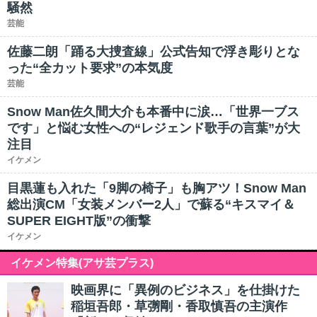
騒然
芸能
佐藤二朗「踊る大捜査線」公式告知で浮き彫りとな
った“全カット要求”の本気度
芸能
Snow Man佐久間大介も本番中に涙…「世界一ブス
です」と悩む女性への“レジェンド歌手の言葉”が大
注目
イケメン
目黒蓮も入れた「9脚の椅子」も胸アツ！Snow Man
総出演CM「女装メンバー2人」で蘇る“キスマイ＆
SUPER EIGHT版”の衝撃
イケメン
イケメン特集(アサ芸プラス)
映画界に「異例のビジネス」を仕掛けた
稲垣吾郎・草彅剛・香取慎吾の主演作