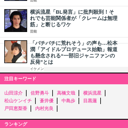
芸能
横浜流星「BL発言」に批判殺到！そ
れでも芸能関係者が「クレームは無理
筋」と断じるワケ
芸能
「バチバチに荒れそう」の声も…松本
潤「アイドルプロデュース始動」報道
も懸念される“一部旧ジャニファンの
反発”とは
イケメン
注目キーワード
山田涼介
佐野勇斗
高橋文哉
横浜流星
松山ケンイチ
蒼井優
中島歩
目黒蓮
戸田恵梨香
内村光良
ランキング