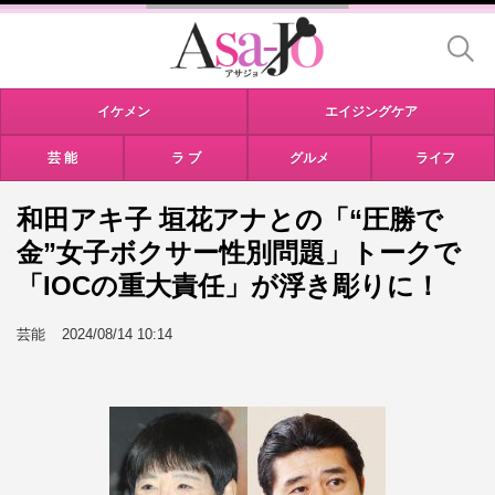
イケメン
エイジングケア
芸 能
ラ ブ
グルメ
ライフ
和田アキ子 垣花アナとの「“圧勝で
金”女子ボクサー性別問題」トークで
「IOCの重大責任」が浮き彫りに！
芸能
2024/08/14 10:14