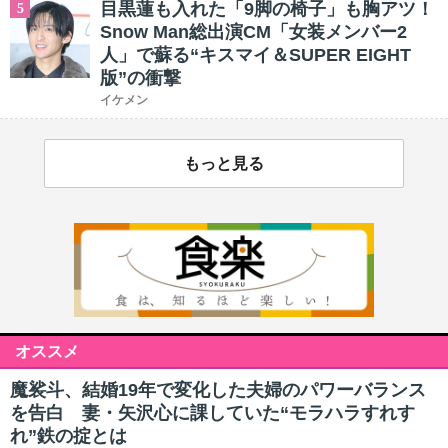
目黒蓮も入れた「9脚の椅子」も胸アツ！
5
Snow Man総出演CM「女装メンバー2
人」で蘇る“キスマイ＆SUPER EIGHT
版”の衝撃
イケメン
もっと見る
オススメ
魔裟斗、結婚19年で変化した夫婦のパワーバランス
を告白 妻・矢沢心に課していた“モラハラすれす
れ”鉄の掟とは