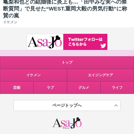
亀梨和也との結婚後に炎上も…「田中みな実への禁
断質問」で見せた“WEST.重岡大毅の男気行動”に称
賛の嵐
イケメン
トップ
イケメン
エイジングケア
芸能
ラブ
グルメ
ライフ
ページトップへ