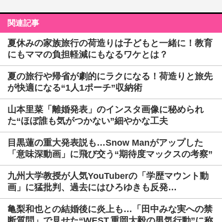
関連記事
夏休みの家族旅行の荷造りは子どもと一緒に！教育
にもママの負担軽減にもなるワケとは？
夏の旅行や帰省が劇的にラクになる！荷造りと旅先
が快適になる“1人1ポーチ”収納術
山本里菜「離婚発表」のインスタ画像に秘められ
た“ほぼ誰も気がつかない”細やかな工夫
目黒蓮の重大発表説も…Snow Manがアップした
「意味深動画」に飛び交う“期待度マックスの考察”
九州大学教授が人気YouTuberの「学歴マウント動
画」に猛批判、過去にはひろゆきも反発…
亀梨和也との結婚後に炎上も…「田中みな実への禁
断質問」で見せた“WEST.重岡大毅の男気行動”に称