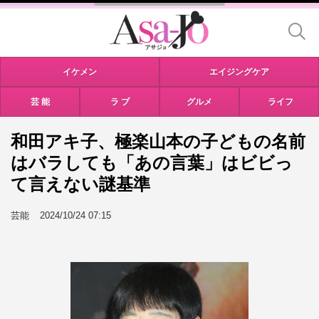
イケメン
エイジングケア
芸 能
ラ ブ
グルメ
ライフ
和田アキ子、極楽山本の子どもの名前
はバラしても「あの言葉」はビビっ
て言えない謎基準
芸能
2024/10/24 07:15