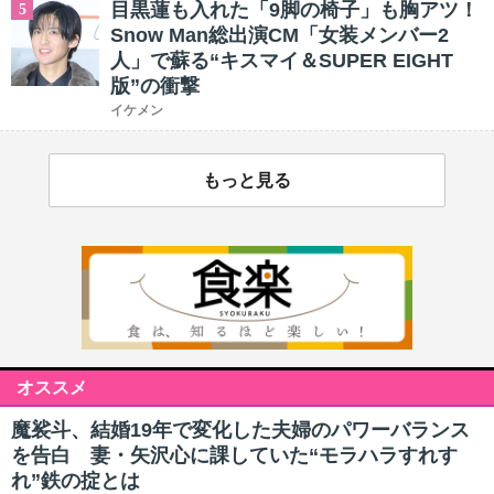
目黒蓮も入れた「9脚の椅子」も胸アツ！
5
Snow Man総出演CM「女装メンバー2
人」で蘇る“キスマイ＆SUPER EIGHT
版”の衝撃
イケメン
もっと見る
オススメ
魔裟斗、結婚19年で変化した夫婦のパワーバランス
を告白 妻・矢沢心に課していた“モラハラすれす
れ”鉄の掟とは