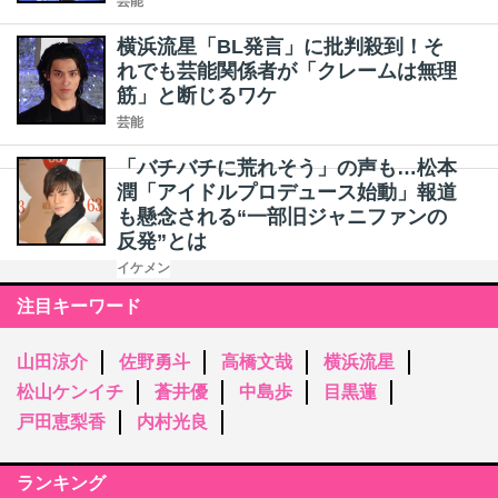
芸能
横浜流星「BL発言」に批判殺到！そ
れでも芸能関係者が「クレームは無理
筋」と断じるワケ
芸能
「バチバチに荒れそう」の声も…松本
潤「アイドルプロデュース始動」報道
も懸念される“一部旧ジャニファンの
反発”とは
イケメン
注目キーワード
山田涼介
佐野勇斗
高橋文哉
横浜流星
松山ケンイチ
蒼井優
中島歩
目黒蓮
戸田恵梨香
内村光良
ランキング