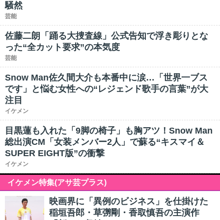
騒然
芸能
佐藤二朗「踊る大捜査線」公式告知で浮き彫りとな
った“全カット要求”の本気度
芸能
Snow Man佐久間大介も本番中に涙…「世界一ブス
です」と悩む女性への“レジェンド歌手の言葉”が大
注目
イケメン
目黒蓮も入れた「9脚の椅子」も胸アツ！Snow Man
総出演CM「女装メンバー2人」で蘇る“キスマイ＆
SUPER EIGHT版”の衝撃
イケメン
イケメン特集(アサ芸プラス)
映画界に「異例のビジネス」を仕掛けた
稲垣吾郎・草彅剛・香取慎吾の主演作