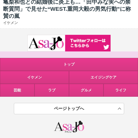
亀梨和也との結婚後に炎上も…「田中みな実への禁
断質問」で見せた“WEST.重岡大毅の男気行動”に称
賛の嵐
イケメン
トップ
イケメン
エイジングケア
芸能
ラブ
グルメ
ライフ
ページトップへ