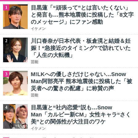
目黒蓮「“頑張って”とは言いたくない」
1
と発言も…熊本地震後に投稿した「8文字
のメッセージ」にファン感動
イケメン
川口春奈が日本代表・板倉滉と結婚＆妊
2
娠！“急接近のタイミング”で訪れていた
「人生の大転機」
芸能
M!LKへの優しさだけじゃない…Snow
3
Man阿部亮平 熊本地震後に投稿した「被
災者への驚きの配慮」に称賛の声
芸能
目黒蓮と“社内恋愛”説も…Snow
4
Man「カルビー新CM」女性キャラ“さく
美”との関係性が大注目のワケ
イケメン