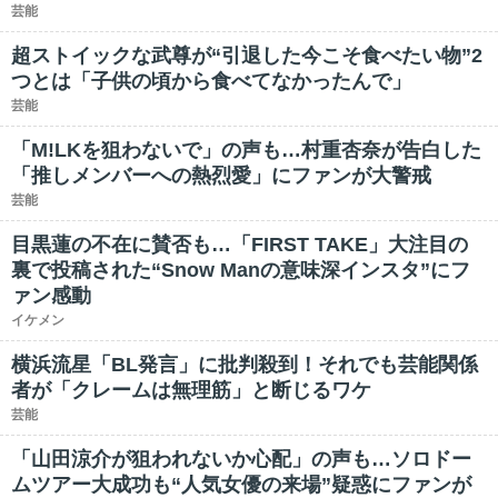
芸能
超ストイックな武尊が“引退した今こそ食べたい物”2
つとは「子供の頃から食べてなかったんで」
芸能
「M!LKを狙わないで」の声も…村重杏奈が告白した
「推しメンバーへの熱烈愛」にファンが大警戒
芸能
目黒蓮の不在に賛否も…「FIRST TAKE」大注目の
裏で投稿された“Snow Manの意味深インスタ”にフ
ァン感動
イケメン
横浜流星「BL発言」に批判殺到！それでも芸能関係
者が「クレームは無理筋」と断じるワケ
芸能
「山田涼介が狙われないか心配」の声も…ソロドー
ムツアー大成功も“人気女優の来場”疑惑にファンが