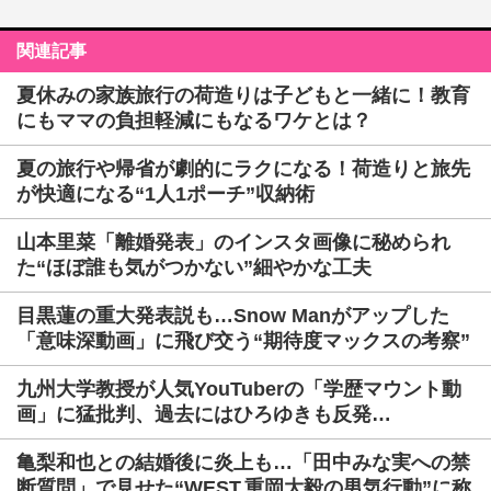
関連記事
夏休みの家族旅行の荷造りは子どもと一緒に！教育
にもママの負担軽減にもなるワケとは？
夏の旅行や帰省が劇的にラクになる！荷造りと旅先
が快適になる“1人1ポーチ”収納術
山本里菜「離婚発表」のインスタ画像に秘められ
た“ほぼ誰も気がつかない”細やかな工夫
目黒蓮の重大発表説も…Snow Manがアップした
「意味深動画」に飛び交う“期待度マックスの考察”
九州大学教授が人気YouTuberの「学歴マウント動
画」に猛批判、過去にはひろゆきも反発…
亀梨和也との結婚後に炎上も…「田中みな実への禁
断質問」で見せた“WEST.重岡大毅の男気行動”に称