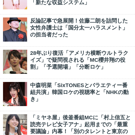
「新たな収益システム」
反論記事で急展開！佐藤二朗を詰問した
女性弁護士は「国分太一ハラスメント」
の担当者だった
28年ぶり復活「アメリカ横断ウルトラク
イズ」で疑問視される「MC櫻井翔の役
割」「予選開場」「分断ロケ」
中森明菜「SixTONESとバラエティー番
組共演」韓国ロケの視聴率と「NHKの動
き」
「ミヤネ屋」後釜番組MCに「村上信五と
読売テレビ女子アナ」起用までの「最重
要議論」内幕！「別のタレントと東京の