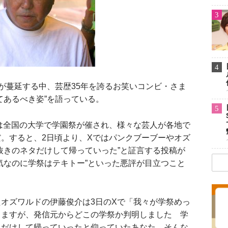
3
4
が蔓延する中、芸歴35年を誇るお笑いコンビ・さま
てあるべき姿”を語っている。
5
は全国の大学で学園祭が催され、様々な芸人が各地で
。すると、2日頃より、Xではパンクブーブーやオズ
抜きのネタだけして帰っていった”と証言する投稿が
気なのに学祭はテキトー”といった悪評が目立つこと
オズワルドの伊藤俊介は3日のXで「我々が学祭めっ
てますが、発信元からどこの学祭か判明しました 学
クだけして帰っていったと仰っていたあなた。そんな