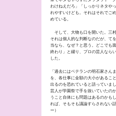
わけねえだろ」「しっかりネタや
れやすいけども。それはそれでごめ
めている。
そして、大物も口を開いた。三村
それは個人的な判断なのだが、て
当なら、なぜ？と思う。どこでも
終わり」と綴り、プロの芸人なら
した。
「過去にはベテランの明石家さん
を、各仕事に金額の大小があるこ
出るのを恐れていると語っていま
芸人が学園祭で手を抜いていたの
うこと自体にも問題はあるのかも
れば、そもそも議論すらされない
ー）