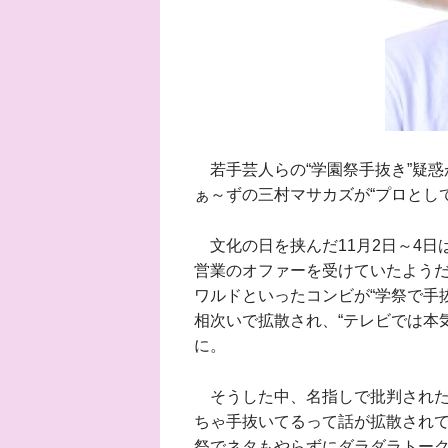
若手芸人らの“学園祭手抜き”疑惑
ぁ～ずの三村マサカズが“プロとし
文化の日を挟んだ11月2日～4日
営業のオファーを受けていたようだ
ワルドといったコンビが“学祭で手
相次いで拡散され、“テレビでは本
に。
そうした中、名指しで批判された
ちゃ手抜いてるって話が拡散され
祭でネタもやらずにダラダラトー