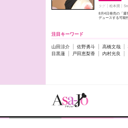
タグ
松本潤
Sn
8月4日発売の「
デュースする可能性
注目キーワード
山田涼介
佐野勇斗
高橋文哉
目黒蓮
戸田恵梨香
内村光良