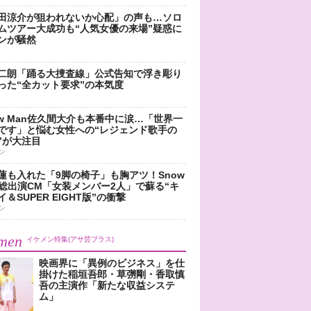
田涼介が狙われないか心配」の声も…ソロ
ムツアー大成功も“人気女優の来場”疑惑に
ンが騒然
二朗「踊る大捜査線」公式告知で浮き彫り
った“全カット要求”の本気度
ow Man佐久間大介も本番中に涙…「世界一
です」と悩む女性への“レジェンド歌手の
”が大注目
ン
蓮も入れた「9脚の椅子」も胸アツ！Snow
n総出演CM「女装メンバー2人」で蘇る“キ
＆SUPER EIGHT版”の衝撃
ン
men
イケメン特集(アサ芸プラス)
映画界に「異例のビジネス」を仕
掛けた稲垣吾郎・草彅剛・香取慎
吾の主演作「新たな収益システ
ム」