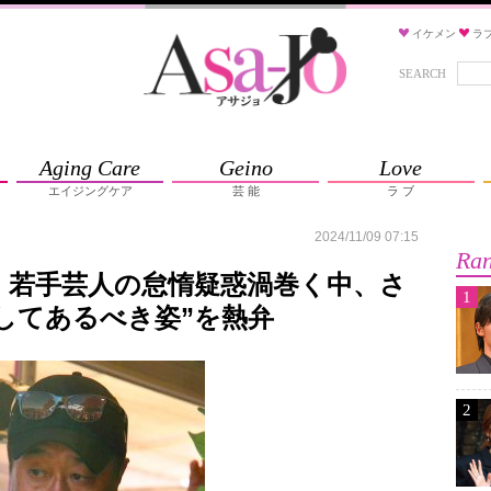
イケメン
ラ
SEARCH
Aging Care
Geino
Love
エイジングケア
芸 能
ラ ブ
2024/11/09 07:15
Ran
 若手芸人の怠惰疑惑渦巻く中、さ
1
してあるべき姿”を熱弁
2