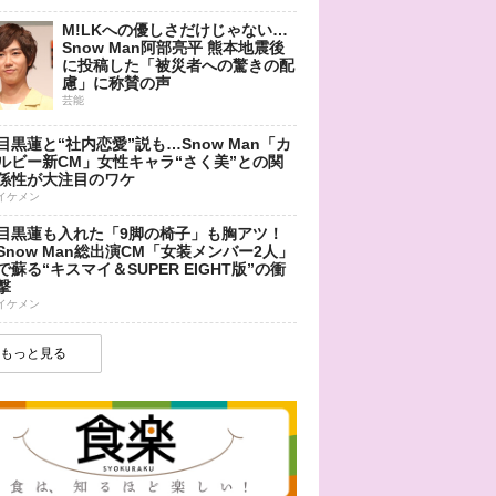
M!LKへの優しさだけじゃない…
Snow Man阿部亮平 熊本地震後
に投稿した「被災者への驚きの配
慮」に称賛の声
芸能
目黒蓮と“社内恋愛”説も…Snow Man「カ
ルビー新CM」女性キャラ“さく美”との関
係性が大注目のワケ
イケメン
目黒蓮も入れた「9脚の椅子」も胸アツ！
Snow Man総出演CM「女装メンバー2人」
で蘇る“キスマイ＆SUPER EIGHT版”の衝
撃
イケメン
もっと見る