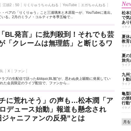
New
江頭2：50
りくりゅうちゃんねる
YouTube
エガちゃんねる
・ペアの「りくりゅう」こと三浦璃来と木原龍一が、YouTubeに進出。
松本
いる。2月のミラノ・コルティナ冬季五輪で...
で気に
あり
イケメ
「BL発言」に批判殺到！それでも芸
夏休
教育
が「クレームは無理筋」と断じるワ
ライフ
夏の
旅先
ライフ
BL
X
ファン
九州
ラブの生配信で語った&ldquo;BL観”が、思わぬ炎上騒動に発展してい
ト動
れた会員限定のライブ配信で、ファンから...
ライフ
亀梨
の禁
チに荒れそう」の声も…松本潤「ア
行動
ロデュース始動」報道も懸念され
イケメ
旧ジャニファンの反発”とは