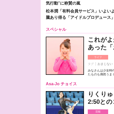
気行動”に称賛の嵐
松本潤「有料会員サービス」いよいよオープ
騰あり得る「アイドルプロデュース
スペシャル
これがよ
あった「
ライフ
タグ
おまじない
みなさんは少女時
たものも偶然うまく
Asa-Jo チョイス
りくりゅ
2:50
芸能