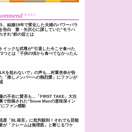
commend
オススメ
斗、結婚19年で変化した夫婦のパワーバラ
を告白 妻・矢沢心に課していた“モラハ
れすれ”鉄の掟とは
トイックな武尊が“引退した今こそ食べた
”2つとは「子供の頃から食べてなかったん
!LKを狙わないで」の声も…村重杏奈が告
た「推しメンバーへの熱烈愛」にファンが
戒
蓮の不在に賛否も…「FIRST TAKE」大注
裏で投稿された“Snow Manの意味深イン
”にファン感動
ン
流星「BL発言」に批判殺到！それでも芸能
者が「クレームは無理筋」と断じるワケ