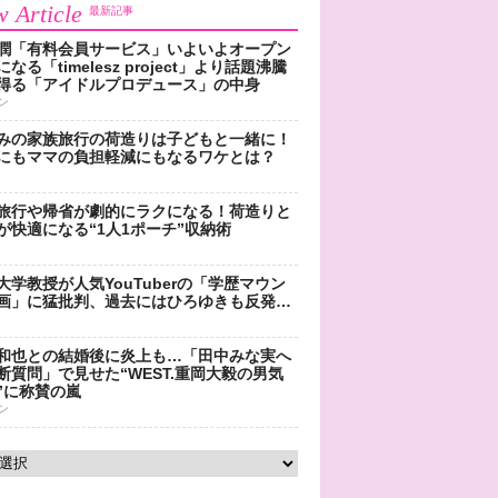
 Article
最新記事
潤「有料会員サービス」いよいよオープン
なる「timelesz project」より話題沸騰
得る「アイドルプロデュース」の中身
ン
みの家族旅行の荷造りは子どもと一緒に！
にもママの負担軽減にもなるワケとは？
旅行や帰省が劇的にラクになる！荷造りと
が快適になる“1人1ポーチ”収納術
大学教授が人気YouTuberの「学歴マウン
画」に猛批判、過去にはひろゆきも反発…
和也との結婚後に炎上も…「田中みな実へ
断質問」で見せた“WEST.重岡大毅の男気
”に称賛の嵐
ン