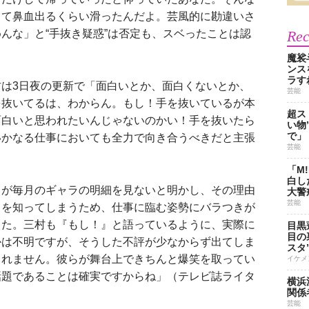
って鼻血出るくらい滑ったんだよ。芸風的に勘違いさ
んな」と“手抜き疑惑”は否定も、スベったことは認
Re
魔裟
ンス
ラす
は3日夜の更新で「面白いとか、面白くないとか、
芸能
を抜いてるは、わからん。もし！手を抜いているが本
超ス
面白いと思われたいんじゃないのかい！手を抜いたら
い物
で」
いかなる仕事においても全力で向き合うべきだと主張
芸能
「M
白し
まが毎月のギャラの明細を見ないと明かし、その理由
大警
芸能
とを知ってしまうため、仕事に臨む姿勢にバラつきが
した。三村も『もし！』と語っているように、実際に
目黒
目の
かは不明ですが、そうした不評が少なからず出てしま
スタ
しれません。彼らが舞台上できちんと爆笑を取ってい
イケメ
話題であることは確実ですからね」（テレビ誌ライタ
横浜
関係
芸能