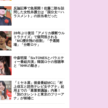
反論記事で急展開！佐藤二朗を詰
問した女性弁護士は「国分太一ハ
ラスメント」の担当者だった
28年ぶり復活「アメリカ横断ウル
トラクイズ」で疑問視される
「MC櫻井翔の役割」「予選開
場」「分断ロケ」
中森明菜「SixTONESとバラエテ
ィー番組共演」韓国ロケの視聴率
と「NHKの動き」
「ミヤネ屋」後釜番組MCに「村
上信五と読売テレビ女子アナ」起
用までの「最重要議論」内幕！
「別のタレントと東京のフリーア
ナ」が候補に