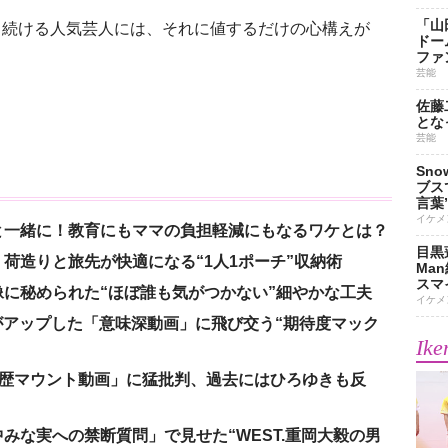
「山
続ける人気芸人には、それに値するだけの心構えが
ドー
ファ
芸能
佐藤
とな
芸能
Sn
ブス
言葉
イケメ
と一緒に！教育にもママの負担軽減にもなるワケとは？
目黒
荷造りと旅先が快適になる“1人1ポーチ”収納術
Ma
スマイ
に秘められた“ほぼ誰も気がつかない”細やかな工夫
イケメ
nがアップした「意味深動画」に飛び交う“期待度マック
Ike
「学歴マウント動画」に猛批判、過去にはひろゆきも反
みな実への禁断質問」で見せた“WEST.重岡大毅の男