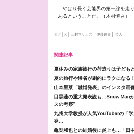
やはり長く芸能界の第一線を走り
あるということだ。（木村慎吾）
タグ
X
三村マサカズ
伊藤俊介
芸人
関連記事
夏休みの家族旅行の荷造りは子ども
夏の旅行や帰省が劇的にラクになる！
山本里菜「離婚発表」のインスタ画像
目黒蓮の重大発表説も…Snow Ma
スの考察”
九州大学教授が人気YouTuberの
発…
亀梨和也との結婚後に炎上も…「田中