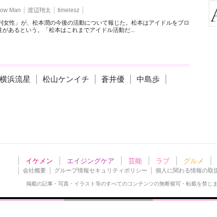
ow Man
渡辺翔太
timelesz
週刊女性」が、松本潤の今後の活動について報じた。松本はアイドルをプロ
があるという。「松本はこれまでアイドル活動だ...
横浜流星
松山ケンイチ
蒼井優
中島歩
イケメン
エイジングケア
芸能
ラブ
グルメ
会社概要
グループ情報セキュリティポリシー
個人に関わる情報の取
掲載の記事・写真・イラスト等の
すべてのコンテンツの無断複写・転載を禁じ