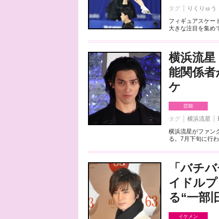
タグ
りくりゅう
フィギュアスケート
大きな注目を集めて
横浜流星
能関係者
ケ
芸能
タグ
横浜流星
横浜流星がファンク
る。7月下旬に行わ
「バチバ
イドルプ
る“一部
イケメン