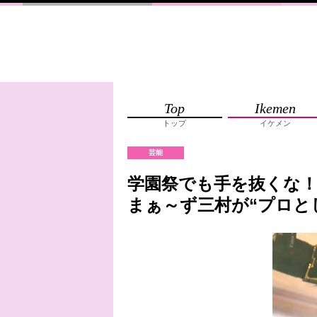
Top
Ikemen
トップ
イケメン
芸能
学園祭でも手を抜くな！
まぁ～ず三村が“プロと