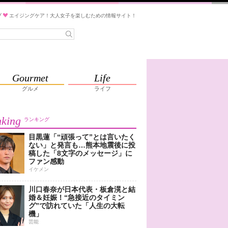
ブ
エイジングケア！大人女子を楽しむための情報サイト！
Gourmet
Life
グルメ
ライフ
king
ランキング
目黒蓮「“頑張って”とは言いたく
ない」と発言も…熊本地震後に投
稿した「8文字のメッセージ」に
ファン感動
イケメン
川口春奈が日本代表・板倉滉と結
婚＆妊娠！“急接近のタイミン
グ”で訪れていた「人生の大転
機」
芸能