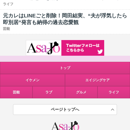
ライフ
元カレはLINEごと削除！岡田結実、“夫が浮気したら
即別居”発言も納得の過去恋愛観
芸能
トップ
イケメン
エイジングケア
芸能
ラブ
グルメ
ライフ
ページトップへ