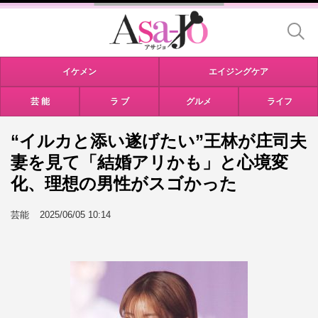
イケメン
エイジングケア
芸 能
ラ ブ
グルメ
ライフ
“イルカと添い遂げたい”王林が庄司夫
妻を見て「結婚アリかも」と心境変
化、理想の男性がスゴかった
芸能
2025/06/05 10:14