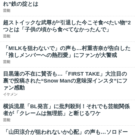
れ”鉄の掟とは
芸能
超ストイックな武尊が“引退した今こそ食べたい物”2
つとは「子供の頃から食べてなかったんで」
芸能
「M!LKを狙わないで」の声も…村重杏奈が告白した
「推しメンバーへの熱烈愛」にファンが大警戒
芸能
目黒蓮の不在に賛否も…「FIRST TAKE」大注目の
裏で投稿された“Snow Manの意味深インスタ”にフ
ァン感動
イケメン
横浜流星「BL発言」に批判殺到！それでも芸能関係
者が「クレームは無理筋」と断じるワケ
芸能
「山田涼介が狙われないか心配」の声も…ソロドー