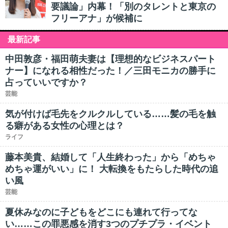
要議論」内幕！「別のタレントと東京の
フリーアナ」が候補に
最新記事
中田敦彦・福田萌夫妻は【理想的なビジネスパート
ナー】になれる相性だった！／三田モニカの勝手に
占っていいですか？
芸能
気が付けば毛先をクルクルしている……髪の毛を触
る癖がある女性の心理とは？
ライフ
藤本美貴、結婚して「人生終わった」から「めちゃ
めちゃ運がいい」に！ 大転換をもたらした時代の追
い風
芸能
夏休みなのに子どもをどこにも連れて行ってな
い……この罪悪感を消す3つのプチプラ・イベント