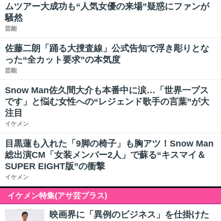
ムツアー大成功も“人気女優の来場”疑惑にファンが
騒然
芸能
佐藤二朗「踊る大捜査線」公式告知で浮き彫りとな
った“全カット要求”の本気度
芸能
Snow Man佐久間大介も本番中に涙…「世界一ブス
です」と悩む女性への“レジェンド歌手の言葉”が大
注目
イケメン
目黒蓮も入れた「9脚の椅子」も胸アツ！Snow Man
総出演CM「女装メンバー2人」で蘇る“キスマイ＆
SUPER EIGHT版”の衝撃
イケメン
イケメン特集(アサ芸プラス)
映画界に「異例のビジネス」を仕掛けた