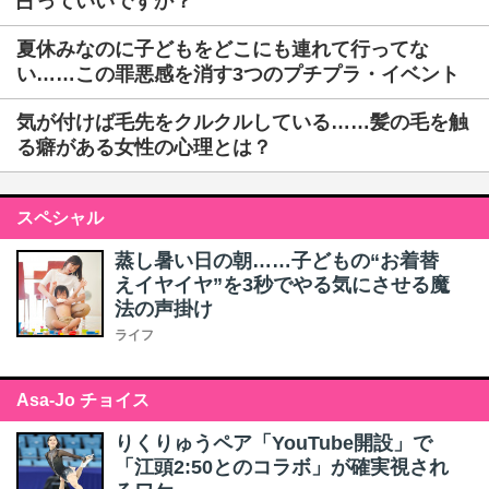
占っていいですか？
夏休みなのに子どもをどこにも連れて行ってな
い……この罪悪感を消す3つのプチプラ・イベント
気が付けば毛先をクルクルしている……髪の毛を触
る癖がある女性の心理とは？
スペシャル
蒸し暑い日の朝……子どもの“お着替
えイヤイヤ”を3秒でやる気にさせる魔
法の声掛け
ライフ
Asa-Jo チョイス
りくりゅうペア「YouTube開設」で
「江頭2:50とのコラボ」が確実視され