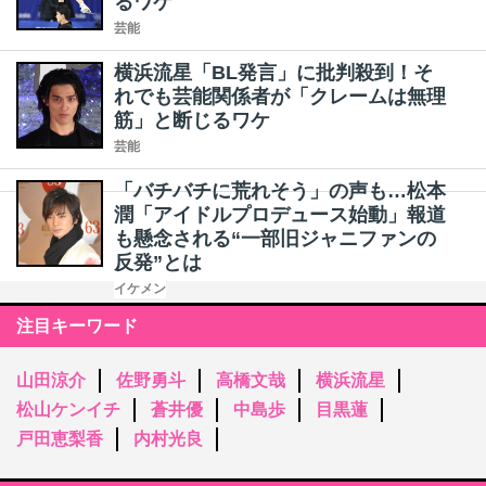
るワケ
芸能
横浜流星「BL発言」に批判殺到！そ
れでも芸能関係者が「クレームは無理
筋」と断じるワケ
芸能
「バチバチに荒れそう」の声も…松本
潤「アイドルプロデュース始動」報道
も懸念される“一部旧ジャニファンの
反発”とは
イケメン
注目キーワード
山田涼介
佐野勇斗
高橋文哉
横浜流星
松山ケンイチ
蒼井優
中島歩
目黒蓮
戸田恵梨香
内村光良