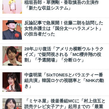
稲垣吾郎・草彅剛・香取慎吾の主演作
「新たな収益システム」
反論記事で急展開！佐藤二朗を詰問した
女性弁護士は「国分太一ハラスメント」
の担当者だった
28年ぶり復活「アメリカ横断ウルトラク
イズ」で疑問視される「MC櫻井翔の役
割」「予選開場」「分断ロケ」
中森明菜「SixTONESとバラエティー番
組共演」韓国ロケの視聴率と「NHKの動
き」
「ミヤネ屋」後釜番組MCに「村上信五と
読売テレビ女子アナ」起用までの「最重