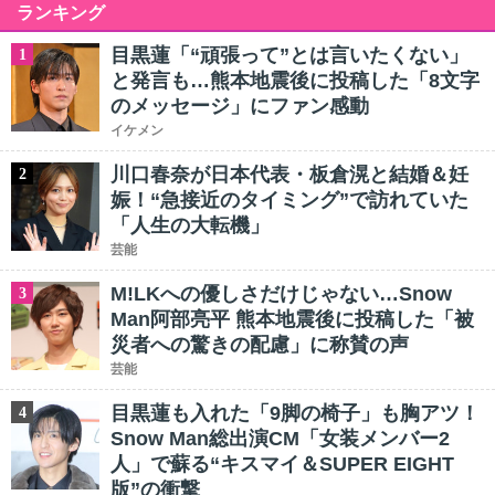
ランキング
目黒蓮「“頑張って”とは言いたくない」
1
と発言も…熊本地震後に投稿した「8文字
のメッセージ」にファン感動
イケメン
川口春奈が日本代表・板倉滉と結婚＆妊
2
娠！“急接近のタイミング”で訪れていた
「人生の大転機」
芸能
M!LKへの優しさだけじゃない…Snow
3
Man阿部亮平 熊本地震後に投稿した「被
災者への驚きの配慮」に称賛の声
芸能
目黒蓮も入れた「9脚の椅子」も胸アツ！
4
Snow Man総出演CM「女装メンバー2
人」で蘇る“キスマイ＆SUPER EIGHT
版”の衝撃