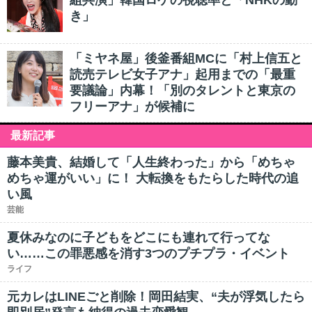
組共演」韓国ロケの視聴率と「NHKの動
き」
「ミヤネ屋」後釜番組MCに「村上信五と
読売テレビ女子アナ」起用までの「最重
要議論」内幕！「別のタレントと東京の
フリーアナ」が候補に
最新記事
藤本美貴、結婚して「人生終わった」から「めちゃ
めちゃ運がいい」に！ 大転換をもたらした時代の追
い風
芸能
夏休みなのに子どもをどこにも連れて行ってな
い……この罪悪感を消す3つのプチプラ・イベント
ライフ
元カレはLINEごと削除！岡田結実、“夫が浮気したら