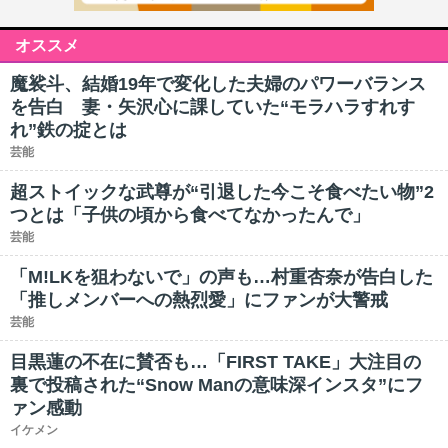
オススメ
魔裟斗、結婚19年で変化した夫婦のパワーバランス
を告白 妻・矢沢心に課していた“モラハラすれす
れ”鉄の掟とは
芸能
超ストイックな武尊が“引退した今こそ食べたい物”2
つとは「子供の頃から食べてなかったんで」
芸能
「M!LKを狙わないで」の声も…村重杏奈が告白した
「推しメンバーへの熱烈愛」にファンが大警戒
芸能
目黒蓮の不在に賛否も…「FIRST TAKE」大注目の
裏で投稿された“Snow Manの意味深インスタ”にフ
ァン感動
イケメン