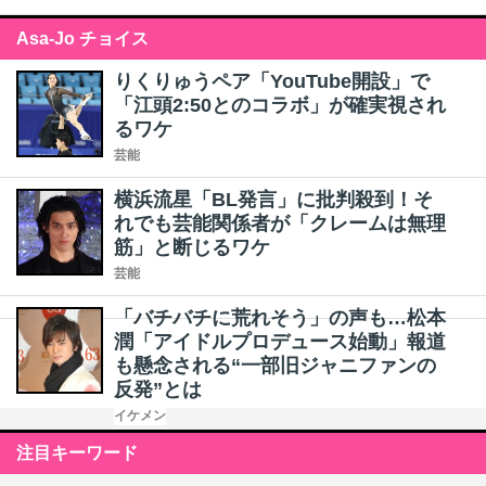
Asa-Jo チョイス
りくりゅうペア「YouTube開設」で
「江頭2:50とのコラボ」が確実視され
るワケ
芸能
横浜流星「BL発言」に批判殺到！そ
れでも芸能関係者が「クレームは無理
筋」と断じるワケ
芸能
「バチバチに荒れそう」の声も…松本
潤「アイドルプロデュース始動」報道
も懸念される“一部旧ジャニファンの
反発”とは
イケメン
注目キーワード