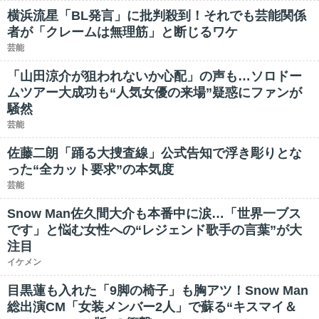
横浜流星「BL発言」に批判殺到！それでも芸能関係
者が「クレームは無理筋」と断じるワケ
芸能
「山田涼介が狙われないか心配」の声も…ソロドー
ムツアー大成功も“人気女優の来場”疑惑にファンが
騒然
芸能
佐藤二朗「踊る大捜査線」公式告知で浮き彫りとな
った“全カット要求”の本気度
芸能
Snow Man佐久間大介も本番中に涙…「世界一ブス
です」と悩む女性への“レジェンド歌手の言葉”が大
注目
イケメン
目黒蓮も入れた「9脚の椅子」も胸アツ！Snow Man
総出演CM「女装メンバー2人」で蘇る“キスマイ＆