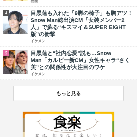
芸能
目黒蓮も入れた「9脚の椅子」も胸アツ！
4
Snow Man総出演CM「女装メンバー2
人」で蘇る“キスマイ＆SUPER EIGHT
版”の衝撃
イケメン
目黒蓮と“社内恋愛”説も…Snow
5
Man「カルビー新CM」女性キャラ“さく
美”との関係性が大注目のワケ
イケメン
もっと見る