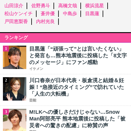
山田涼介
佐野勇斗
高橋文哉
横浜流星
松山ケンイチ
蒼井優
中島歩
目黒蓮
戸田恵梨香
内村光良
ランキング
目黒蓮「“頑張って”とは言いたくない」
1
と発言も…熊本地震後に投稿した「8文字
のメッセージ」にファン感動
イケメン
川口春奈が日本代表・板倉滉と結婚＆妊
2
娠！“急接近のタイミング”で訪れていた
「人生の大転機」
芸能
M!LKへの優しさだけじゃない…Snow
3
Man阿部亮平 熊本地震後に投稿した「被
災者への驚きの配慮」に称賛の声