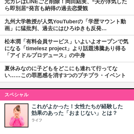
元カレはLINEごと削除！岡田結実、“夫が浮気した
ら即別居”発言も納得の過去恋愛観
九州大学教授が人気YouTuberの「学歴マウント動
画」に猛批判、過去にはひろゆきも反発…
松本潤「有料会員サービス」いよいよオープンで気
になる「timelesz project」より話題沸騰あり得る
「アイドルプロデュース」の中身
夏休みなのに子どもをどこにも連れて行ってな
い……この罪悪感を消す3つのプチプラ・イベント
スペシャル
これがよかった！女性たちが経験した
効果のあった「おまじない」とは？
ライフ