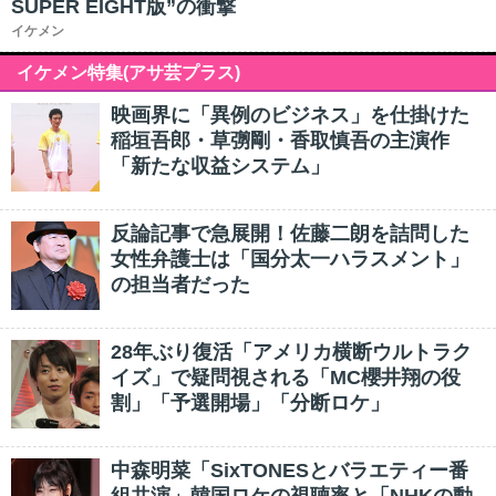
SUPER EIGHT版”の衝撃
イケメン
イケメン特集(アサ芸プラス)
映画界に「異例のビジネス」を仕掛けた
稲垣吾郎・草彅剛・香取慎吾の主演作
「新たな収益システム」
反論記事で急展開！佐藤二朗を詰問した
女性弁護士は「国分太一ハラスメント」
の担当者だった
28年ぶり復活「アメリカ横断ウルトラク
イズ」で疑問視される「MC櫻井翔の役
割」「予選開場」「分断ロケ」
中森明菜「SixTONESとバラエティー番