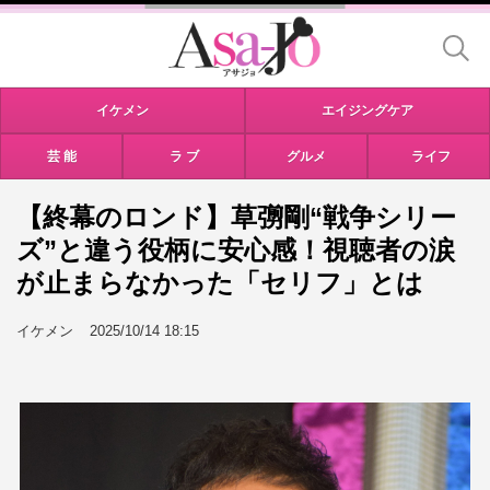
イケメン
エイジングケア
芸 能
ラ ブ
グルメ
ライフ
【終幕のロンド】草彅剛“戦争シリー
ズ”と違う役柄に安心感！視聴者の涙
が止まらなかった「セリフ」とは
イケメン
2025/10/14 18:15