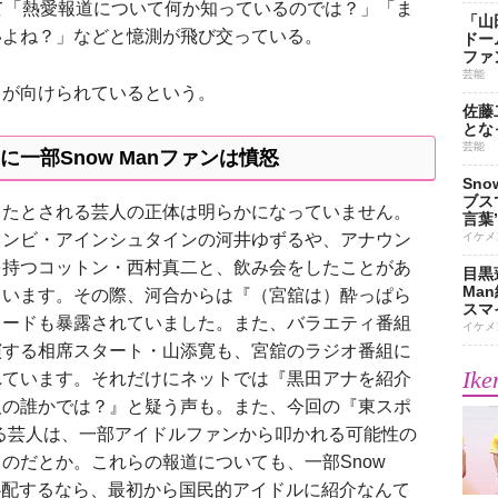
て「熱愛報道について何か知っているのでは？」「ま
「山
いよね？」などと憶測が飛び交っている。
ドー
ファ
芸能
が向けられているという。
佐藤
とな
芸能
一部Snow Manファンは憤怒
Sn
ブス
したとされる芸人の正体は明らかになっていません。
言葉
コンビ・アインシュタインの河井ゆずるや、アナウン
イケメ
を持つコットン・西村真二と、飲み会をしたことがあ
目黒
Ma
ています。その際、河合からは『（宮舘は）酔っぱら
スマイ
ソードも暴露されていました。また、バラエティ番組
イケメ
演する相席スタート・山添寛も、宮舘のラジオ番組に
Ike
れています。それだけにネットでは『黒田アナを紹介
人の誰かでは？』と疑う声も。また、今回の『東スポ
る芸人は、一部アイドルファンから叩かれる可能性の
のだとか。これらの報道についても、一部Snow
心配するなら、最初から国民的アイドルに紹介なんて