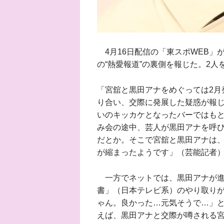
4月16日配信の「東スポWEB」が
の“熱愛報道”の裏側を報じた。2
「宮舘と黒田アナをめぐっては2月
り合い、交際に発展した疑惑が報じ
いのキッカケとなったバーではも
み会の途中、芸人が黒田アナを呼
だとか。そこで宮舘と黒田アナは
が縮まったようです」（芸能記者
一方でネットでは、黒田アナが進
書」（日本テレビ系）のやり取りが
ゃん。良かった…元気そうで…」
えば、黒田アナと交際が噂される