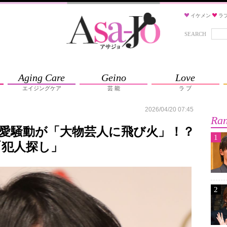
イケメン
ラ
SEARCH
Aging Care
Geino
Love
エイジングケア
芸 能
ラ ブ
2026/04/20 07:45
Ran
の熱愛騒動が「大物芸人に飛び火」！？
1
「犯人探し」
2