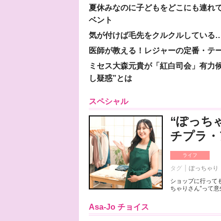
夏休みなのに子どもをどこにも連れ
ベント
気が付けば毛先をクルクルしている
医師が教える！レジャーの定番・テ
ミセス大森元貴が「紅白司会」有力
し疑惑”とは
スペシャル
“ぽっち
チプラ・
ライフ
タグ
ぽっちゃり
ショップに行っても
ちゃりさん”って意
Asa-Jo チョイス