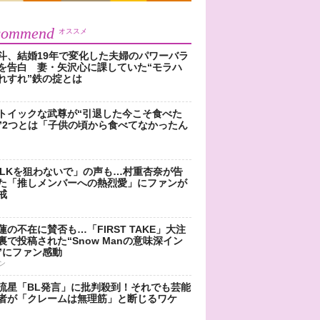
commend
オススメ
斗、結婚19年で変化した夫婦のパワーバラ
を告白 妻・矢沢心に課していた“モラハ
れすれ”鉄の掟とは
トイックな武尊が“引退した今こそ食べた
”2つとは「子供の頃から食べてなかったん
!LKを狙わないで」の声も…村重杏奈が告
た「推しメンバーへの熱烈愛」にファンが
戒
蓮の不在に賛否も…「FIRST TAKE」大注
裏で投稿された“Snow Manの意味深イン
”にファン感動
ン
流星「BL発言」に批判殺到！それでも芸能
者が「クレームは無理筋」と断じるワケ