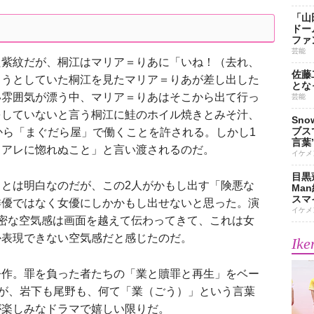
「山
ドー
ファ
芸能
紫紋だが、桐江はマリア＝りあに「いね！（去れ、
佐藤
もうとしていた桐江を見たマリア＝りあが差し出した
とな
い雰囲気が漂う中、マリア＝りあはそこから出て行っ
芸能
をしていないと言う桐江に鮭のホイル焼きとみそ汁、
Sn
ブス
から「まぐだら屋」で働くことを許される。しかし1
言葉
てアレに惚れぬこと」と言い渡されるのだ。
イケメ
目黒
とは明白なのだが、この2人がかもし出す「険悪な
Ma
スマイ
俳優ではなく女優にしかかもし出せないと思った。演
イケメ
密な空気感は画面を越えて伝わってきて、これは女
か表現できない空気感だと感じたのだ。
Ike
作。罪を負った者たちの「業と贖罪と再生」をベー
うが、岩下も尾野も、何て「業（ごう）」という言葉
が楽しみなドラマで嬉しい限りだ。