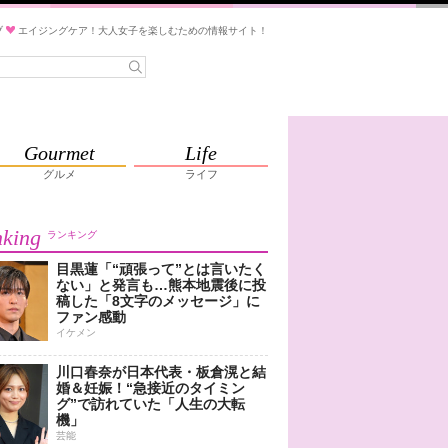
ブ
エイジングケア！大人女子を楽しむための情報サイト！
Gourmet
Life
グルメ
ライフ
king
ランキング
目黒蓮「“頑張って”とは言いたく
ない」と発言も…熊本地震後に投
稿した「8文字のメッセージ」に
ファン感動
イケメン
川口春奈が日本代表・板倉滉と結
婚＆妊娠！“急接近のタイミン
グ”で訪れていた「人生の大転
機」
芸能