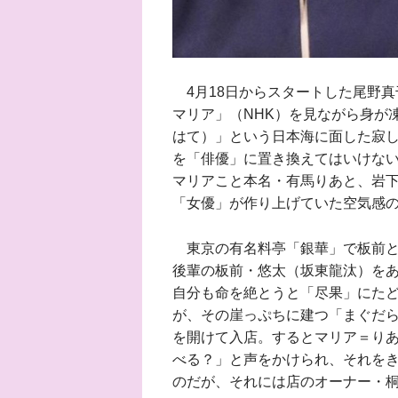
4月18日からスタートした尾野真
マリア」（NHK）を見ながら身が
はて）」という日本海に面した寂
を「俳優」に置き換えてはいけな
マリアこと本名・有馬りあと、岩下
「女優」が作り上げていた空気感
東京の有名料亭「銀華」で板前と
後輩の板前・悠太（坂東龍汰）を
自分も命を絶とうと「尽果」にた
が、その崖っぷちに建つ「まぐだ
を開けて入店。するとマリア＝り
べる？」と声をかけられ、それを
のだが、それには店のオーナー・