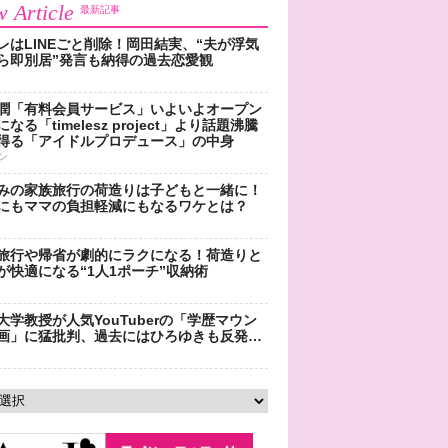
 Article
最新記事
レはLINEごと削除！岡田結実、“夫が浮気
ら即別居”発言も納得の過去恋愛観
潤「有料会員サービス」いよいよオープン
なる「timelesz project」より話題沸騰
得る「アイドルプロデュース」の中身
ン
みの家族旅行の荷造りは子どもと一緒に！
にもママの負担軽減にもなるワケとは？
旅行や帰省が劇的にラクになる！荷造りと
が快適になる“1人1ポーチ”収納術
大学教授が人気YouTuberの「学歴マウン
画」に猛批判、過去にはひろゆきも反発…