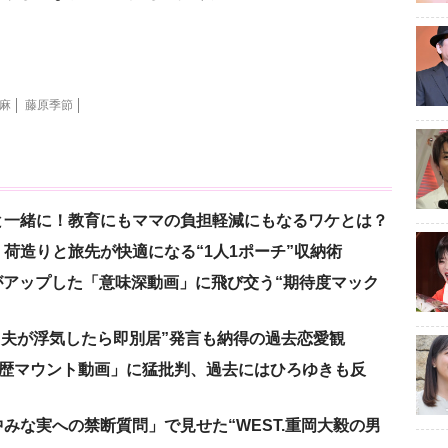
麻
藤原季節
と一緒に！教育にもママの負担軽減にもなるワケとは？
荷造りと旅先が快適になる“1人1ポーチ”収納術
nがアップした「意味深動画」に飛び交う“期待度マック
、“夫が浮気したら即別居”発言も納得の過去恋愛観
「学歴マウント動画」に猛批判、過去にはひろゆきも反
みな実への禁断質問」で見せた“WEST.重岡大毅の男