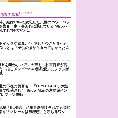
commend
オススメ
斗、結婚19年で変化した夫婦のパワーバラ
を告白 妻・矢沢心に課していた“モラハ
れすれ”鉄の掟とは
トイックな武尊が“引退した今こそ食べた
”2つとは「子供の頃から食べてなかったん
!LKを狙わないで」の声も…村重杏奈が告
た「推しメンバーへの熱烈愛」にファンが
戒
蓮の不在に賛否も…「FIRST TAKE」大注
裏で投稿された“Snow Manの意味深イン
”にファン感動
ン
流星「BL発言」に批判殺到！それでも芸能
者が「クレームは無理筋」と断じるワケ