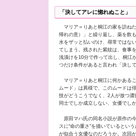
「決してアレに惚れぬこと」
マリア＝りあと桐江の家を訪ねた
帰れの意）」と繰り返し、薬を飲
水をザッと払いのけ、尋常ではな
てしまう。残された紫紋は、食事
浅漬けを10分で作って出し、桐江
つだけ条件があると言われ「決し
マリア＝りあと桐江に何かあるこ
ムード」は異様で、このムードは
技がどうこうでなく、2人が放つ濃
同士でしか成立しない、女優でし
原田マハ氏の同名小説が原作の今
スに“命の重さ”を描いているとい
が似合う女優なのだろうか。次回