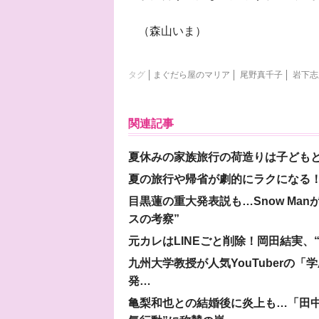
（森山いま）
タグ
まぐだら屋のマリア
尾野真千子
岩下志
関連記事
夏休みの家族旅行の荷造りは子ども
夏の旅行や帰省が劇的にラクになる！
目黒蓮の重大発表説も…Snow Ma
スの考察”
元カレはLINEごと削除！岡田結実
九州大学教授が人気YouTuberの
発…
亀梨和也との結婚後に炎上も…「田中