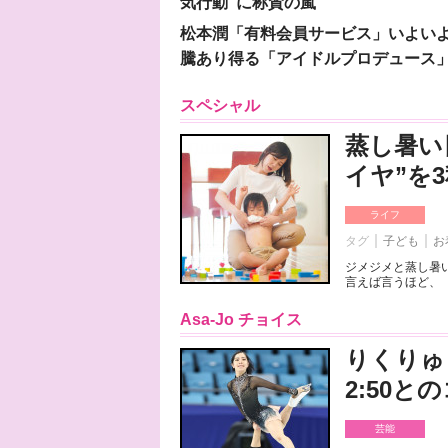
気行動”に称賛の嵐
松本潤「有料会員サービス」いよいよオープ
騰あり得る「アイドルプロデュース
スペシャル
蒸し暑い
イヤ”を
ライフ
タグ
子ども
お
ジメジメと蒸し暑
言えば言うほど、「
Asa-Jo チョイス
りくりゅ
2:50
芸能