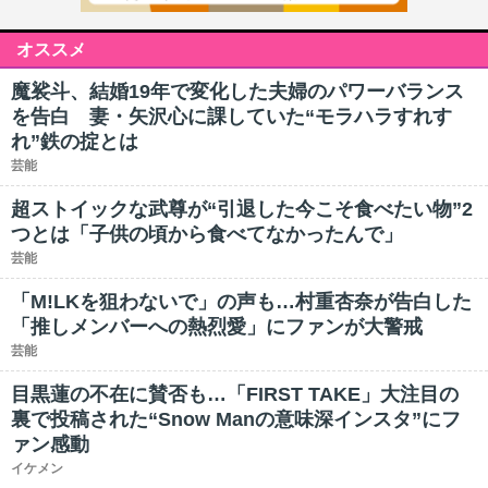
オススメ
魔裟斗、結婚19年で変化した夫婦のパワーバランス
を告白 妻・矢沢心に課していた“モラハラすれす
れ”鉄の掟とは
芸能
超ストイックな武尊が“引退した今こそ食べたい物”2
つとは「子供の頃から食べてなかったんで」
芸能
「M!LKを狙わないで」の声も…村重杏奈が告白した
「推しメンバーへの熱烈愛」にファンが大警戒
芸能
目黒蓮の不在に賛否も…「FIRST TAKE」大注目の
裏で投稿された“Snow Manの意味深インスタ”にフ
ァン感動
イケメン