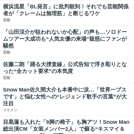
横浜流星「BL発言」に批判殺到！それでも芸能関係
者が「クレームは無理筋」と断じるワケ
芸能
「山田涼介が狙われないか心配」の声も…ソロドー
ムツアー大成功も“人気女優の来場”疑惑にファンが
騒然
芸能
佐藤二朗「踊る大捜査線」公式告知で浮き彫りとな
った“全カット要求”の本気度
芸能
Snow Man佐久間大介も本番中に涙…「世界一ブス
です」と悩む女性への“レジェンド歌手の言葉”が大
注目
イケメン
目黒蓮も入れた「9脚の椅子」も胸アツ！Snow Man
総出演CM「女装メンバー2人」で蘇る“キスマイ＆