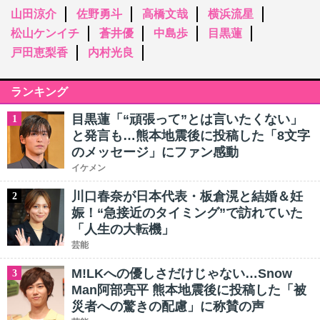
山田涼介
佐野勇斗
高橋文哉
横浜流星
松山ケンイチ
蒼井優
中島歩
目黒蓮
戸田恵梨香
内村光良
ランキング
目黒蓮「“頑張って”とは言いたくない」
1
と発言も…熊本地震後に投稿した「8文字
のメッセージ」にファン感動
イケメン
川口春奈が日本代表・板倉滉と結婚＆妊
2
娠！“急接近のタイミング”で訪れていた
「人生の大転機」
芸能
M!LKへの優しさだけじゃない…Snow
3
Man阿部亮平 熊本地震後に投稿した「被
災者への驚きの配慮」に称賛の声