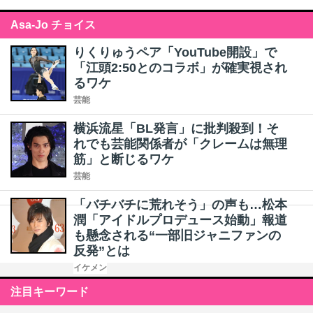
Asa-Jo チョイス
りくりゅうペア「YouTube開設」で
「江頭2:50とのコラボ」が確実視され
るワケ
芸能
横浜流星「BL発言」に批判殺到！そ
れでも芸能関係者が「クレームは無理
筋」と断じるワケ
芸能
「バチバチに荒れそう」の声も…松本
潤「アイドルプロデュース始動」報道
も懸念される“一部旧ジャニファンの
反発”とは
イケメン
注目キーワード