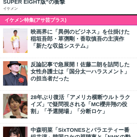
SUPER EIGHT版”の衝撃
イケメン
イケメン特集(アサ芸プラス)
映画界に「異例のビジネス」を仕掛けた
稲垣吾郎・草彅剛・香取慎吾の主演作
「新たな収益システム」
反論記事で急展開！佐藤二朗を詰問した
女性弁護士は「国分太一ハラスメント」
の担当者だった
28年ぶり復活「アメリカ横断ウルトラク
イズ」で疑問視される「MC櫻井翔の役
割」「予選開場」「分断ロケ」
中森明菜「SixTONESとバラエティー番