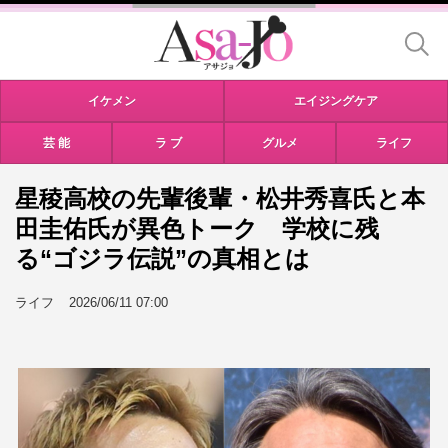
イケメン
エイジングケア
芸 能
ラ ブ
グルメ
ライフ
星稜高校の先輩後輩・松井秀喜氏と本
田圭佑氏が異色トーク 学校に残
る“ゴジラ伝説”の真相とは
ライフ
2026/06/11 07:00