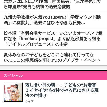
元カレはLINEごと削除！岡田結実、“夫が浮気した
ら即別居”発言も納得の過去恋愛観
九州大学教授が人気YouTuberの「学歴マウント動
画」に猛批判、過去にはひろゆきも反発…
松本潤「有料会員サービス」いよいよオープンで気
になる「timelesz project」より話題沸騰あり得る
「アイドルプロデュース」の中身
夏休みなのに子どもをどこにも連れて行ってな
い……この罪悪感を消す3つのプチプラ・イベント
スペシャル
蒸し暑い日の朝……子どもの“お着替
えイヤイヤ”を3秒でやる気にさせる魔
法の声掛け
ライフ