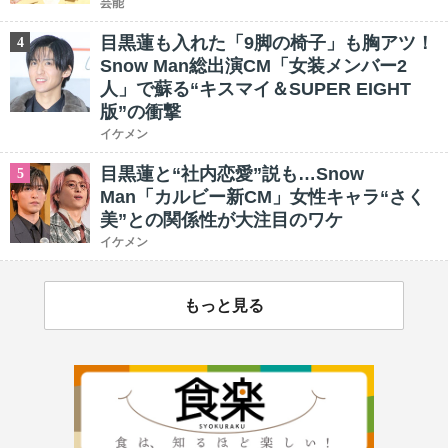
芸能
目黒蓮も入れた「9脚の椅子」も胸アツ！
4
Snow Man総出演CM「女装メンバー2
人」で蘇る“キスマイ＆SUPER EIGHT
版”の衝撃
イケメン
目黒蓮と“社内恋愛”説も…Snow
5
Man「カルビー新CM」女性キャラ“さく
美”との関係性が大注目のワケ
イケメン
もっと見る