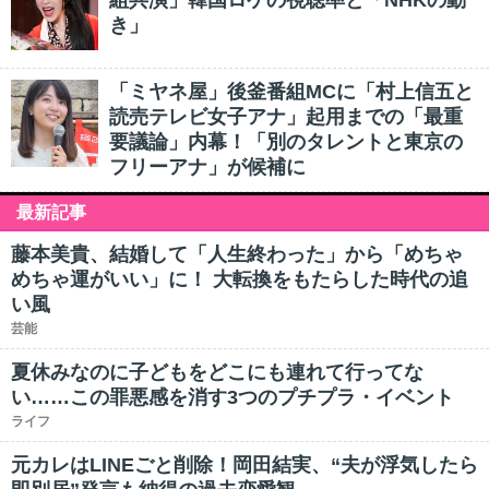
組共演」韓国ロケの視聴率と「NHKの動
き」
「ミヤネ屋」後釜番組MCに「村上信五と
読売テレビ女子アナ」起用までの「最重
要議論」内幕！「別のタレントと東京の
フリーアナ」が候補に
最新記事
藤本美貴、結婚して「人生終わった」から「めちゃ
めちゃ運がいい」に！ 大転換をもたらした時代の追
い風
芸能
夏休みなのに子どもをどこにも連れて行ってな
い……この罪悪感を消す3つのプチプラ・イベント
ライフ
元カレはLINEごと削除！岡田結実、“夫が浮気したら