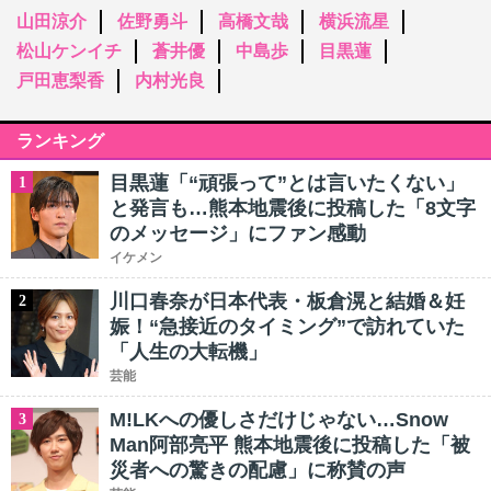
山田涼介
佐野勇斗
高橋文哉
横浜流星
松山ケンイチ
蒼井優
中島歩
目黒蓮
戸田恵梨香
内村光良
ランキング
目黒蓮「“頑張って”とは言いたくない」
1
と発言も…熊本地震後に投稿した「8文字
のメッセージ」にファン感動
イケメン
川口春奈が日本代表・板倉滉と結婚＆妊
2
娠！“急接近のタイミング”で訪れていた
「人生の大転機」
芸能
M!LKへの優しさだけじゃない…Snow
3
Man阿部亮平 熊本地震後に投稿した「被
災者への驚きの配慮」に称賛の声