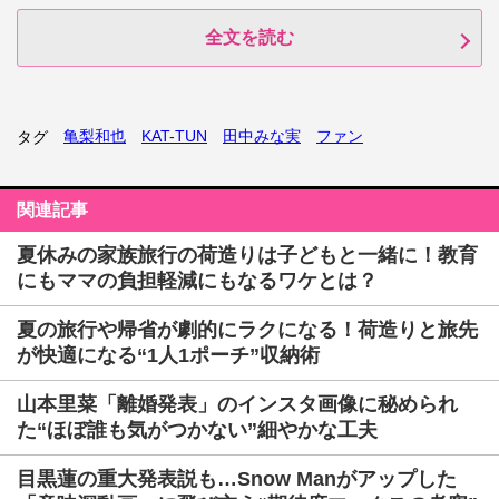
全文を読む
亀梨和也
KAT-TUN
田中みな実
ファン
タグ
関連記事
夏休みの家族旅行の荷造りは子どもと一緒に！教育
にもママの負担軽減にもなるワケとは？
夏の旅行や帰省が劇的にラクになる！荷造りと旅先
が快適になる“1人1ポーチ”収納術
山本里菜「離婚発表」のインスタ画像に秘められ
た“ほぼ誰も気がつかない”細やかな工夫
目黒蓮の重大発表説も…Snow Manがアップした