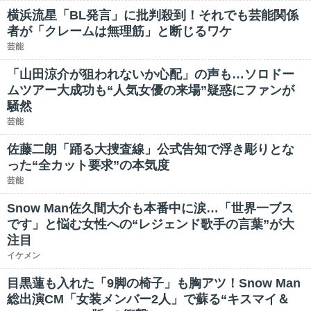
横浜流星「BL発言」に批判殺到！それでも芸能関係
者が「クレームは無理筋」と断じるワケ
芸能
「山田涼介が狙われないか心配」の声も…ソロドー
ムツアー大成功も“人気女優の来場”疑惑にファンが
騒然
芸能
佐藤二朗「踊る大捜査線」公式告知で浮き彫りとな
った“全カット要求”の本気度
芸能
Snow Man佐久間大介も本番中に涙…「世界一ブス
です」と悩む女性への“レジェンド歌手の言葉”が大
注目
イケメン
目黒蓮も入れた「9脚の椅子」も胸アツ！Snow Man
総出演CM「女装メンバー2人」で蘇る“キスマイ＆