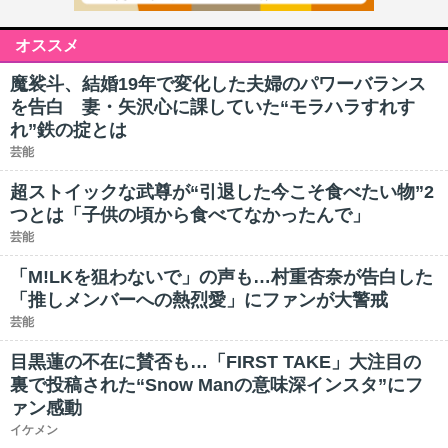
オススメ
魔裟斗、結婚19年で変化した夫婦のパワーバランス
を告白 妻・矢沢心に課していた“モラハラすれす
れ”鉄の掟とは
芸能
超ストイックな武尊が“引退した今こそ食べたい物”2
つとは「子供の頃から食べてなかったんで」
芸能
「M!LKを狙わないで」の声も…村重杏奈が告白した
「推しメンバーへの熱烈愛」にファンが大警戒
芸能
目黒蓮の不在に賛否も…「FIRST TAKE」大注目の
裏で投稿された“Snow Manの意味深インスタ”にフ
ァン感動
イケメン