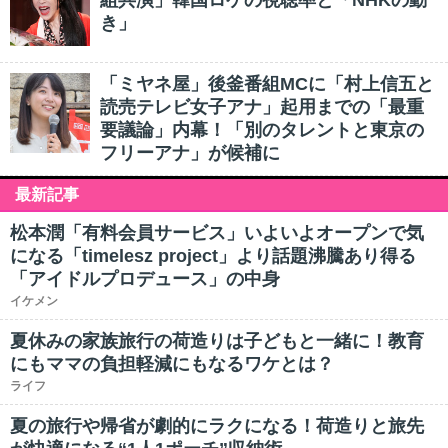
組共演」韓国ロケの視聴率と「NHKの動
き」
「ミヤネ屋」後釜番組MCに「村上信五と
読売テレビ女子アナ」起用までの「最重
要議論」内幕！「別のタレントと東京の
フリーアナ」が候補に
最新記事
松本潤「有料会員サービス」いよいよオープンで気
になる「timelesz project」より話題沸騰あり得る
「アイドルプロデュース」の中身
イケメン
夏休みの家族旅行の荷造りは子どもと一緒に！教育
にもママの負担軽減にもなるワケとは？
ライフ
夏の旅行や帰省が劇的にラクになる！荷造りと旅先