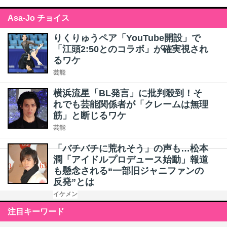
Asa-Jo チョイス
りくりゅうペア「YouTube開設」で
「江頭2:50とのコラボ」が確実視され
るワケ
芸能
横浜流星「BL発言」に批判殺到！そ
れでも芸能関係者が「クレームは無理
筋」と断じるワケ
芸能
「バチバチに荒れそう」の声も…松本
潤「アイドルプロデュース始動」報道
も懸念される“一部旧ジャニファンの
反発”とは
イケメン
注目キーワード