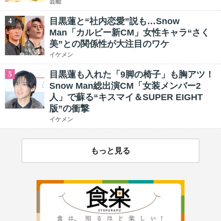
芸能
目黒蓮と“社内恋愛”説も…Snow
4
Man「カルビー新CM」女性キャラ“さく
美”との関係性が大注目のワケ
イケメン
目黒蓮も入れた「9脚の椅子」も胸アツ！
5
Snow Man総出演CM「女装メンバー2
人」で蘇る“キスマイ＆SUPER EIGHT
版”の衝撃
イケメン
もっと見る