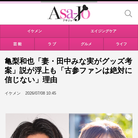
イケメン
エイジングケア
芸 能
ラ ブ
グルメ
ライフ
亀梨和也「妻・田中みな実がグッズ考
案」説が浮上も「古参ファンは絶対に
信じない」理由
イケメン
2026/07/08 10:45