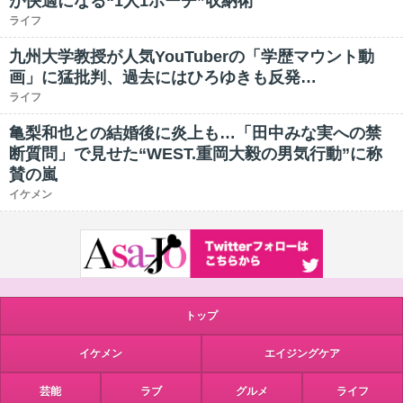
が快適になる“1人1ポーチ”収納術
ライフ
九州大学教授が人気YouTuberの「学歴マウント動
画」に猛批判、過去にはひろゆきも反発…
ライフ
亀梨和也との結婚後に炎上も…「田中みな実への禁
断質問」で見せた“WEST.重岡大毅の男気行動”に称
賛の嵐
イケメン
トップ
イケメン
エイジングケア
芸能
ラブ
グルメ
ライフ