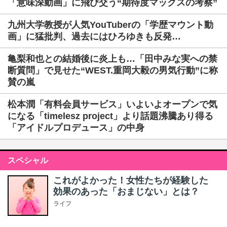
「意味深動画」に飛び交う“期待度マックスの考察”
九州大学教授が人気YouTuberの「学歴マウント動
画」に猛批判、過去にはひろゆきも反発…
亀梨和也との結婚後に炎上も…「田中みな実への禁
断質問」で見せた“WEST.重岡大毅の男気行動”に称
賛の嵐
松本潤「有料会員サービス」いよいよオープンで気
になる「timelesz project」より話題沸騰あり得る
「アイドルプロデュース」の中身
スペシャル
これがよかった！女性たちが経験した
効果のあった「おまじない」とは？
ライフ