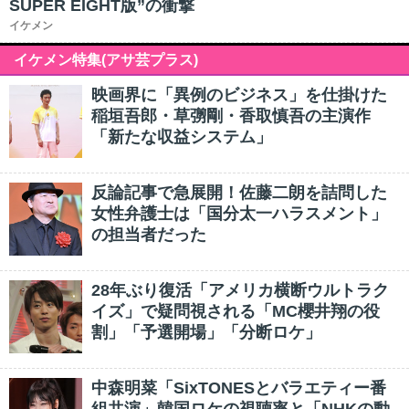
SUPER EIGHT版”の衝撃
イケメン
イケメン特集(アサ芸プラス)
映画界に「異例のビジネス」を仕掛けた
稲垣吾郎・草彅剛・香取慎吾の主演作
「新たな収益システム」
反論記事で急展開！佐藤二朗を詰問した
女性弁護士は「国分太一ハラスメント」
の担当者だった
28年ぶり復活「アメリカ横断ウルトラク
イズ」で疑問視される「MC櫻井翔の役
割」「予選開場」「分断ロケ」
中森明菜「SixTONESとバラエティー番