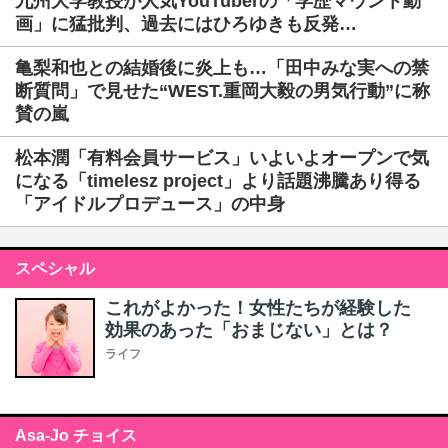
九州大学教授が人気YouTuberの「学歴マウント動
画」に猛批判、過去にはひろゆきも反発…
亀梨和也との結婚後に炎上も…「田中みな実への禁
断質問」で見せた“WEST.重岡大毅の男気行動”に称
賛の嵐
松本潤「有料会員サービス」いよいよオープンで気
になる「timelesz project」より話題沸騰あり得る
「アイドルプロデュース」の中身
スペシャル
これがよかった！女性たちが経験した
効果のあった「おまじない」とは？
ライフ
Asa-Jo チョイス