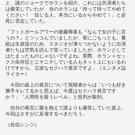
と、謎のジョークでホランを紹介。これには共演者たち
は爆笑していたが、当のホランは「待って待ってやめて
ください！ 信じる人、本当にいるからやめて！」と必
死に否定していた。
「フットボールアワーの後藤輝基も『なんで女の子に言
うの？』とツッコんでいましたが、実にごもっとも。番
組は生放送のため、スタジオが凍りつかないように出演
者たちは空気を読んで笑っていましたが、ホランとして
はたまったものじゃないですよね。実際、ホラン＝セッ
クス依存症とニヤニヤしている人もネット上にもいるわ
けですから、立派なセクハラ発言ですよ」（エンタメ誌
ライター）
今回の坂上の発言について視聴者からは「いつも好き
勝手キレてるかと思えば、今度はセクハラ発言です
か？」「人間性を疑うレベル」と批判が殺到。
自分の発言に腹を抱えて誰よりも爆笑していた坂上。
今回はさすがに反省するべきだろう。
（佐伯シンジ）