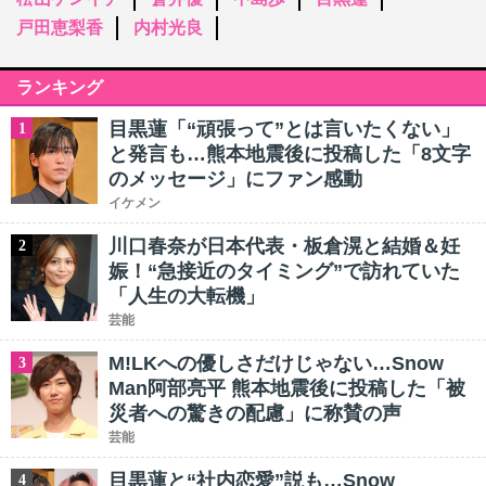
戸田恵梨香
内村光良
ランキング
目黒蓮「“頑張って”とは言いたくない」
1
と発言も…熊本地震後に投稿した「8文字
のメッセージ」にファン感動
イケメン
川口春奈が日本代表・板倉滉と結婚＆妊
2
娠！“急接近のタイミング”で訪れていた
「人生の大転機」
芸能
M!LKへの優しさだけじゃない…Snow
3
Man阿部亮平 熊本地震後に投稿した「被
災者への驚きの配慮」に称賛の声
芸能
目黒蓮と“社内恋愛”説も…Snow
4