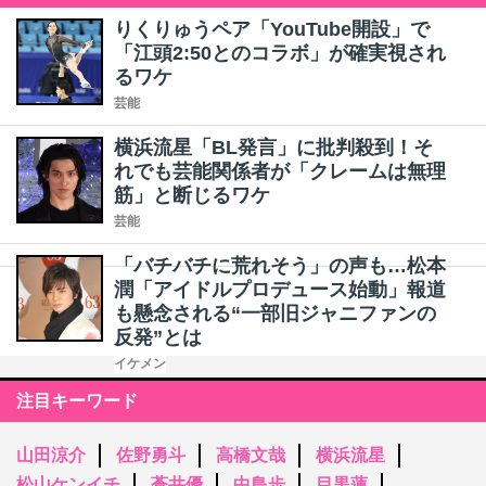
りくりゅうペア「YouTube開設」で
「江頭2:50とのコラボ」が確実視され
るワケ
芸能
横浜流星「BL発言」に批判殺到！そ
れでも芸能関係者が「クレームは無理
筋」と断じるワケ
芸能
「バチバチに荒れそう」の声も…松本
潤「アイドルプロデュース始動」報道
も懸念される“一部旧ジャニファンの
反発”とは
イケメン
注目キーワード
山田涼介
佐野勇斗
高橋文哉
横浜流星
松山ケンイチ
蒼井優
中島歩
目黒蓮