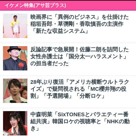
イケメン特集(アサ芸プラス)
映画界に「異例のビジネス」を仕掛けた
稲垣吾郎・草彅剛・香取慎吾の主演作
「新たな収益システム」
反論記事で急展開！佐藤二朗を詰問した
女性弁護士は「国分太一ハラスメント」
の担当者だった
28年ぶり復活「アメリカ横断ウルトラク
イズ」で疑問視される「MC櫻井翔の役
割」「予選開場」「分断ロケ」
中森明菜「SixTONESとバラエティー番
組共演」韓国ロケの視聴率と「NHKの動
き」