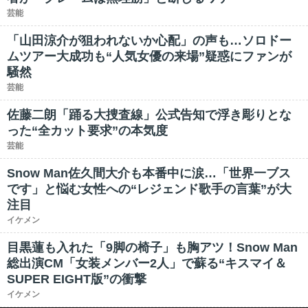
芸能
「山田涼介が狙われないか心配」の声も…ソロドー
ムツアー大成功も“人気女優の来場”疑惑にファンが
騒然
芸能
佐藤二朗「踊る大捜査線」公式告知で浮き彫りとな
った“全カット要求”の本気度
芸能
Snow Man佐久間大介も本番中に涙…「世界一ブス
です」と悩む女性への“レジェンド歌手の言葉”が大
注目
イケメン
目黒蓮も入れた「9脚の椅子」も胸アツ！Snow Man
総出演CM「女装メンバー2人」で蘇る“キスマイ＆
SUPER EIGHT版”の衝撃
イケメン