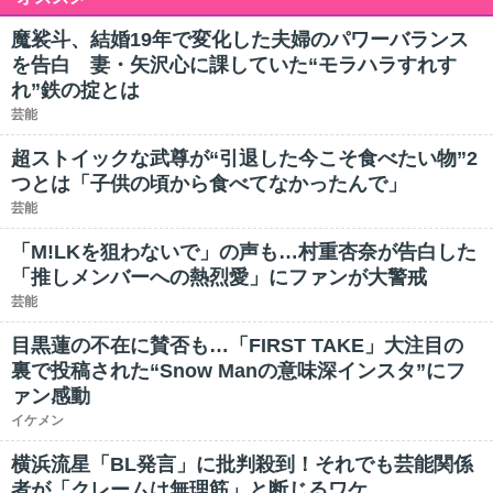
魔裟斗、結婚19年で変化した夫婦のパワーバランス
を告白 妻・矢沢心に課していた“モラハラすれす
れ”鉄の掟とは
芸能
超ストイックな武尊が“引退した今こそ食べたい物”2
つとは「子供の頃から食べてなかったんで」
芸能
「M!LKを狙わないで」の声も…村重杏奈が告白した
「推しメンバーへの熱烈愛」にファンが大警戒
芸能
目黒蓮の不在に賛否も…「FIRST TAKE」大注目の
裏で投稿された“Snow Manの意味深インスタ”にフ
ァン感動
イケメン
横浜流星「BL発言」に批判殺到！それでも芸能関係
者が「クレームは無理筋」と断じるワケ