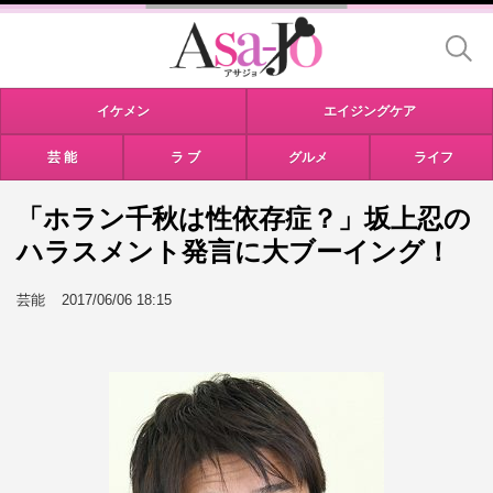
イケメン
エイジングケア
芸 能
ラ ブ
グルメ
ライフ
「ホラン千秋は性依存症？」坂上忍の
ハラスメント発言に大ブーイング！
芸能
2017/06/06 18:15