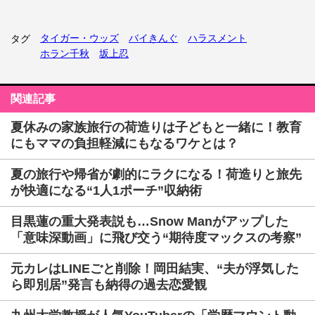
タイガー・ウッズ
バイきんぐ
ハラスメント
タグ
ホラン千秋
坂上忍
関連記事
夏休みの家族旅行の荷造りは子どもと一緒に！教育
にもママの負担軽減にもなるワケとは？
夏の旅行や帰省が劇的にラクになる！荷造りと旅先
が快適になる“1人1ポーチ”収納術
目黒蓮の重大発表説も…Snow Manがアップした
「意味深動画」に飛び交う“期待度マックスの考察”
元カレはLINEごと削除！岡田結実、“夫が浮気した
ら即別居”発言も納得の過去恋愛観