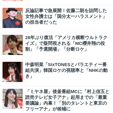
反論記事で急展開！佐藤二朗を詰問した
女性弁護士は「国分太一ハラスメント」
の担当者だった
28年ぶり復活「アメリカ横断ウルトラク
イズ」で疑問視される「MC櫻井翔の役
割」「予選開場」「分断ロケ」
中森明菜「SixTONESとバラエティー番
組共演」韓国ロケの視聴率と「NHKの動
き」
「ミヤネ屋」後釜番組MCに「村上信五と
読売テレビ女子アナ」起用までの「最重
要議論」内幕！「別のタレントと東京の
フリーアナ」が候補に