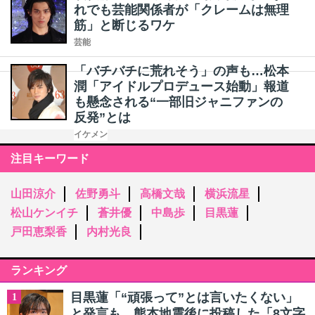
れでも芸能関係者が「クレームは無理
筋」と断じるワケ
芸能
「バチバチに荒れそう」の声も…松本
潤「アイドルプロデュース始動」報道
も懸念される“一部旧ジャニファンの
反発”とは
イケメン
注目キーワード
山田涼介
佐野勇斗
高橋文哉
横浜流星
松山ケンイチ
蒼井優
中島歩
目黒蓮
戸田恵梨香
内村光良
ランキング
目黒蓮「“頑張って”とは言いたくない」
1
と発言も…熊本地震後に投稿した「8文字