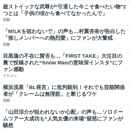
超ストイックな武尊が“引退した今こそ食べたい物”2
つとは「子供の頃から食べてなかったんで」
芸能
「M!LKを狙わないで」の声も…村重杏奈が告白した
「推しメンバーへの熱烈愛」にファンが大警戒
芸能
目黒蓮の不在に賛否も…「FIRST TAKE」大注目の
裏で投稿された“Snow Manの意味深インスタ”にフ
ァン感動
イケメン
横浜流星「BL発言」に批判殺到！それでも芸能関係
者が「クレームは無理筋」と断じるワケ
芸能
「山田涼介が狙われないか心配」の声も…ソロドー
ムツアー大成功も“人気女優の来場”疑惑にファンが
騒然