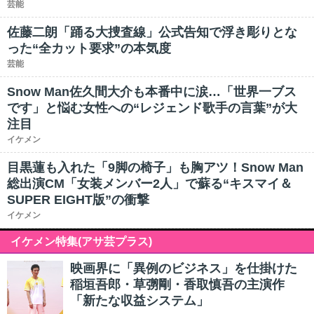
芸能
佐藤二朗「踊る大捜査線」公式告知で浮き彫りとな
った“全カット要求”の本気度
芸能
Snow Man佐久間大介も本番中に涙…「世界一ブス
です」と悩む女性への“レジェンド歌手の言葉”が大
注目
イケメン
目黒蓮も入れた「9脚の椅子」も胸アツ！Snow Man
総出演CM「女装メンバー2人」で蘇る“キスマイ＆
SUPER EIGHT版”の衝撃
イケメン
イケメン特集(アサ芸プラス)
映画界に「異例のビジネス」を仕掛けた
稲垣吾郎・草彅剛・香取慎吾の主演作
「新たな収益システム」