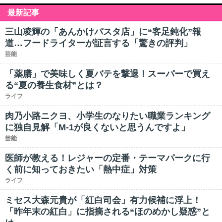
最新記事
三山凌輝の「あんかけパスタ店」に“客足鈍化”報
道…フードライターが証言する「驚きの評判」
芸能
「薬膳」で美味しく夏バテを撃退！スーパーで買え
る“夏の養生食材”とは？
ライフ
肉乃小路ニクヨ、小学生のなりたい職業ランキング
に独自見解「M-1が良くないと思うんですよ」
芸能
医師が教える！レジャーの定番・テーマパークに行
く前に知っておきたい「熱中症」対策
ライフ
ミセス大森元貴が「紅白司会」有力候補に浮上！
「昨年末の紅白」に指摘される“ほのめかし疑惑”と