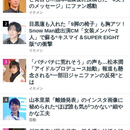
のメッセージ」にファン感動
イケメン
目黒蓮も入れた「9脚の椅子」も胸アツ！
2
Snow Man総出演CM「女装メンバー2
人」で蘇る“キスマイ＆SUPER EIGHT
版”の衝撃
イケメン
「バチバチに荒れそう」の声も…松本潤
3
「アイドルプロデュース始動」報道も懸
念される“一部旧ジャニファンの反発”と
は
イケメン
山本里菜「離婚発表」のインスタ画像に
4
秘められた“ほぼ誰も気がつかない”細や
かな工夫
芸能