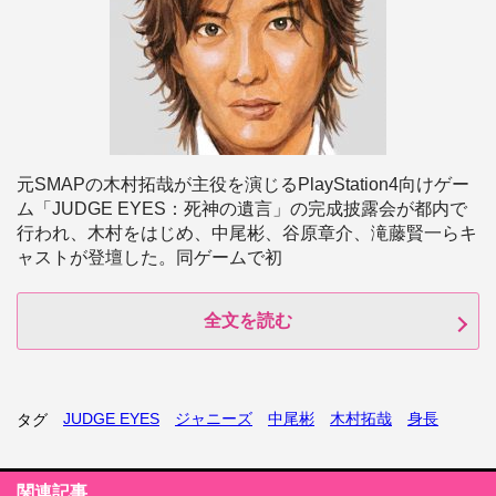
元SMAPの木村拓哉が主役を演じるPlayStation4向けゲー
ム「JUDGE EYES：死神の遺言」の完成披露会が都内で
行われ、木村をはじめ、中尾彬、谷原章介、滝藤賢一らキ
ャストが登壇した。同ゲームで初
全文を読む
JUDGE EYES
ジャニーズ
中尾彬
木村拓哉
身長
タグ
関連記事