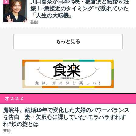
川口春奈が日本代表・板倉滉と結婚＆妊
5
娠！“急接近のタイミング”で訪れていた
「人生の大転機」
芸能
もっと見る
オススメ
魔裟斗、結婚19年で変化した夫婦のパワーバランス
を告白 妻・矢沢心に課していた“モラハラすれす
れ”鉄の掟とは
芸能