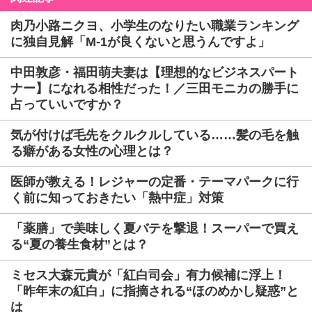
肉乃小路ニクヨ、小学生のなりたい職業ランキング
に独自見解「M-1が良くないと思うんですよ」
中田敦彦・福田萌夫妻は【理想的なビジネスパート
ナー】になれる相性だった！／三田モニカの勝手に
占っていいですか？
気が付けば毛先をクルクルしている……髪の毛を触
る癖がある女性の心理とは？
医師が教える！レジャーの定番・テーマパークに行
く前に知っておきたい「熱中症」対策
「薬膳」で美味しく夏バテを撃退！スーパーで買え
る“夏の養生食材”とは？
ミセス大森元貴が「紅白司会」有力候補に浮上！
「昨年末の紅白」に指摘される“ほのめかし疑惑”と
は