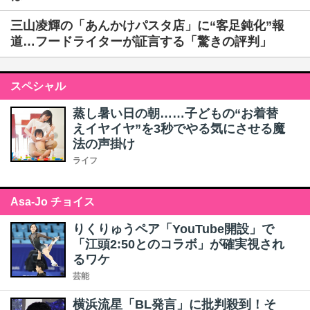
三山凌輝の「あんかけパスタ店」に“客足鈍化”報
道…フードライターが証言する「驚きの評判」
スペシャル
蒸し暑い日の朝……子どもの“お着替
えイヤイヤ”を3秒でやる気にさせる魔
法の声掛け
ライフ
Asa-Jo チョイス
りくりゅうペア「YouTube開設」で
「江頭2:50とのコラボ」が確実視され
るワケ
芸能
横浜流星「BL発言」に批判殺到！そ