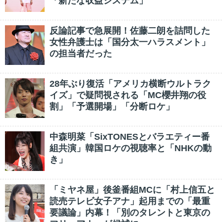
「新たな収益システム」
反論記事で急展開！佐藤二朗を詰問した
女性弁護士は「国分太一ハラスメント」
の担当者だった
28年ぶり復活「アメリカ横断ウルトラク
イズ」で疑問視される「MC櫻井翔の役
割」「予選開場」「分断ロケ」
中森明菜「SixTONESとバラエティー番
組共演」韓国ロケの視聴率と「NHKの動
き」
「ミヤネ屋」後釜番組MCに「村上信五と
読売テレビ女子アナ」起用までの「最重
要議論」内幕！「別のタレントと東京の