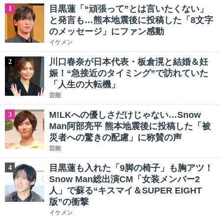
目黒蓮「“頑張って”とは言いたくない」
1
と発言も…熊本地震後に投稿した「8文字
のメッセージ」にファン感動
イケメン
川口春奈が日本代表・板倉滉と結婚＆妊
2
娠！“急接近のタイミング”で訪れていた
「人生の大転機」
芸能
M!LKへの優しさだけじゃない…Snow
3
Man阿部亮平 熊本地震後に投稿した「被
災者への驚きの配慮」に称賛の声
芸能
目黒蓮も入れた「9脚の椅子」も胸アツ！
4
Snow Man総出演CM「女装メンバー2
人」で蘇る“キスマイ＆SUPER EIGHT
版”の衝撃
イケメン