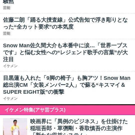
騒然
芸能
佐藤二朗「踊る大捜査線」公式告知で浮き彫りとな
った“全カット要求”の本気度
芸能
Snow Man佐久間大介も本番中に涙…「世界一ブス
です」と悩む女性への“レジェンド歌手の言葉”が大
注目
イケメン
目黒蓮も入れた「9脚の椅子」も胸アツ！Snow Man
総出演CM「女装メンバー2人」で蘇る“キスマイ＆
SUPER EIGHT版”の衝撃
イケメン
イケメン特集(アサ芸プラス)
映画界に「異例のビジネス」を仕掛けた
稲垣吾郎・草彅剛・香取慎吾の主演作