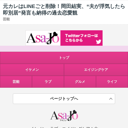
元カレはLINEごと削除！岡田結実、“夫が浮気したら
即別居”発言も納得の過去恋愛観
芸能
トップ
イケメン
エイジングケア
芸能
ラブ
グルメ
ライフ
ページトップへ