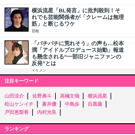
横浜流星「BL発言」に批判殺到！そ
れでも芸能関係者が「クレームは無理
筋」と断じるワケ
芸能
「バチバチに荒れそう」の声も…松本
潤「アイドルプロデュース始動」報道
も懸念される“一部旧ジャニファンの
反発”とは
イケメン
注目キーワード
山田涼介
佐野勇斗
高橋文哉
横浜流星
松山ケンイチ
蒼井優
中島歩
目黒蓮
戸田恵梨香
内村光良
ランキング