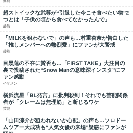
芸能
超ストイックな武尊が“引退した今こそ食べたい物”2
つとは「子供の頃から食べてなかったんで」
芸能
「M!LKを狙わないで」の声も…村重杏奈が告白した
「推しメンバーへの熱烈愛」にファンが大警戒
芸能
目黒蓮の不在に賛否も…「FIRST TAKE」大注目の
裏で投稿された“Snow Manの意味深インスタ”にフ
ァン感動
イケメン
横浜流星「BL発言」に批判殺到！それでも芸能関係
者が「クレームは無理筋」と断じるワケ
芸能
「山田涼介が狙われないか心配」の声も…ソロドー
ムツアー大成功も“人気女優の来場”疑惑にファンが