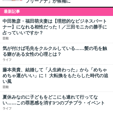
フリーアナ」が候補に
最新記事
中田敦彦・福田萌夫妻は【理想的なビジネスパート
ナー】になれる相性だった！／三田モニカの勝手に
占っていいですか？
芸能
気が付けば毛先をクルクルしている……髪の毛を触
る癖がある女性の心理とは？
ライフ
藤本美貴、結婚して「人生終わった」から「めちゃ
めちゃ運がいい」に！ 大転換をもたらした時代の追
い風
芸能
夏休みなのに子どもをどこにも連れて行ってな
い……この罪悪感を消す3つのプチプラ・イベント
ライフ