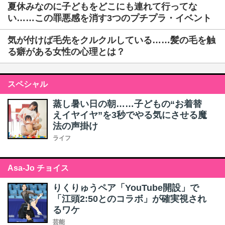
夏休みなのに子どもをどこにも連れて行ってな
い……この罪悪感を消す3つのプチプラ・イベント
気が付けば毛先をクルクルしている……髪の毛を触
る癖がある女性の心理とは？
スペシャル
蒸し暑い日の朝……子どもの“お着替
えイヤイヤ”を3秒でやる気にさせる魔
法の声掛け
ライフ
Asa-Jo チョイス
りくりゅうペア「YouTube開設」で
「江頭2:50とのコラボ」が確実視され
るワケ
芸能