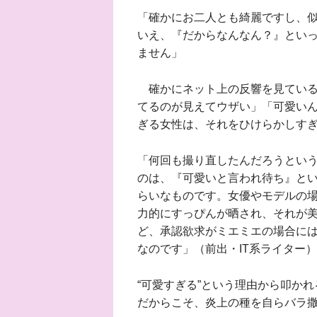
「確かにお二人とも綺麗ですし、
いえ、『だからなんなん？』といっ
ません」
確かにネット上の反響を見ている
てるのが見えてウザい」「可愛い
ぎる女性は、それをひけらかしす
「何回も撮り直したんだろうとい
のは、『可愛いと言われ待ち』とい
らいなものです。女優やモデルの
力的にすっぴんが晒され、それが
ど、承認欲求がミエミエの場合に
なのです」（前出・IT系ライター）
“可愛すぎる”という理由から叩か
だからこそ、炎上の種を自らバラ