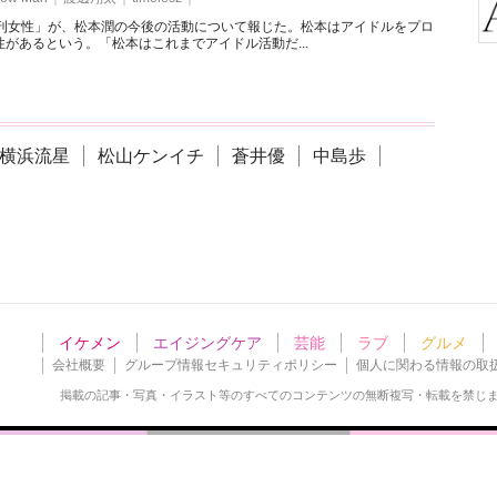
週刊女性」が、松本潤の今後の活動について報じた。松本はアイドルをプロ
があるという。「松本はこれまでアイドル活動だ...
横浜流星
松山ケンイチ
蒼井優
中島歩
イケメン
エイジングケア
芸能
ラブ
グルメ
会社概要
グループ情報セキュリティポリシー
個人に関わる情報の取
掲載の記事・写真・イラスト等の
すべてのコンテンツの無断複写・転載を禁じ