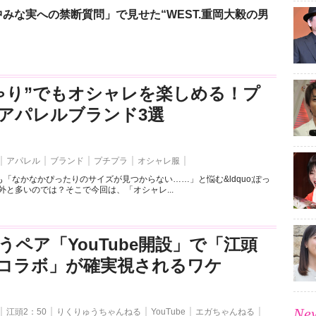
みな実への禁断質問」で見せた“WEST.重岡大毅の男
ゃり”でもオシャレを楽しめる！プ
アパレルブランド3選
アパレル
ブランド
プチプラ
オシャレ服
「なかなかぴったりのサイズが見つからない……」と悩む&ldquo;ぽっ
外と多いのでは？そこで今回は、「オシャレ...
うペア「YouTube開設」で「江頭
とのコラボ」が確実視されるワケ
New
江頭2：50
りくりゅうちゃんねる
YouTube
エガちゃんねる