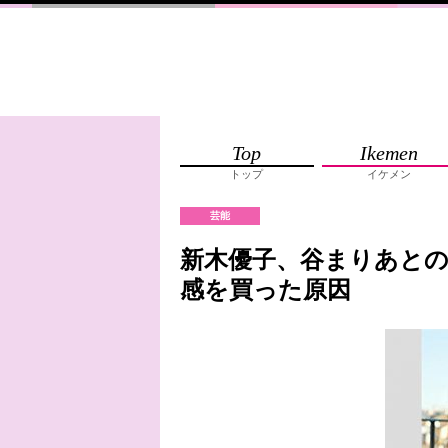
Top
Ikemen
トップ
イケメン
芸能
新木優子、谷まりあと
感を買った原因