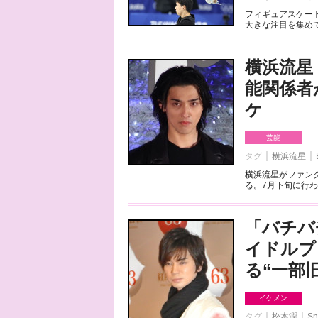
フィギュアスケート
大きな注目を集めて
横浜流星
能関係者
ケ
芸能
タグ
横浜流星
横浜流星がファンク
る。7月下旬に行わ
「バチバ
イドルプ
る“一部
イケメン
タグ
松本潤
Sn