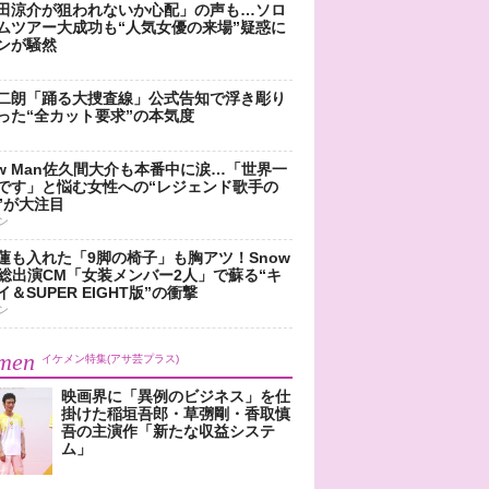
田涼介が狙われないか心配」の声も…ソロ
ムツアー大成功も“人気女優の来場”疑惑に
ンが騒然
二朗「踊る大捜査線」公式告知で浮き彫り
った“全カット要求”の本気度
ow Man佐久間大介も本番中に涙…「世界一
です」と悩む女性への“レジェンド歌手の
”が大注目
ン
蓮も入れた「9脚の椅子」も胸アツ！Snow
n総出演CM「女装メンバー2人」で蘇る“キ
＆SUPER EIGHT版”の衝撃
ン
men
イケメン特集(アサ芸プラス)
映画界に「異例のビジネス」を仕
掛けた稲垣吾郎・草彅剛・香取慎
吾の主演作「新たな収益システ
ム」