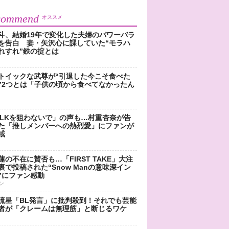
commend
オススメ
斗、結婚19年で変化した夫婦のパワーバラ
を告白 妻・矢沢心に課していた“モラハ
れすれ”鉄の掟とは
トイックな武尊が“引退した今こそ食べた
”2つとは「子供の頃から食べてなかったん
!LKを狙わないで」の声も…村重杏奈が告
た「推しメンバーへの熱烈愛」にファンが
戒
蓮の不在に賛否も…「FIRST TAKE」大注
裏で投稿された“Snow Manの意味深イン
”にファン感動
ン
流星「BL発言」に批判殺到！それでも芸能
者が「クレームは無理筋」と断じるワケ