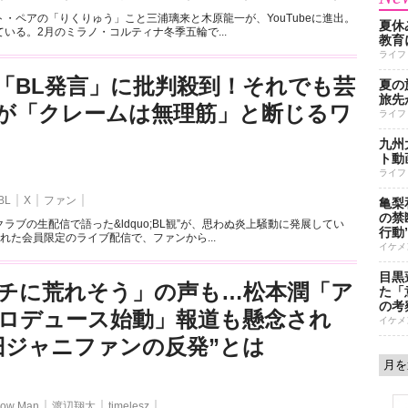
・ペアの「りくりゅう」こと三浦璃来と木原龍一が、YouTubeに進出。
夏休
いる。2月のミラノ・コルティナ冬季五輪で...
教育
ライフ
「BL発言」に批判殺到！それでも芸
夏の
旅先
が「クレームは無理筋」と断じるワ
ライフ
九州
ト動
ライフ
BL
X
ファン
亀梨
の禁
ラブの生配信で語った&ldquo;BL観”が、思わぬ炎上騒動に発展してい
行動
れた会員限定のライブ配信で、ファンから...
イケメ
目黒
チに荒れそう」の声も…松本潤「ア
た「
の考
ロデュース始動」報道も懸念され
イケメ
旧ジャニファンの反発”とは
ow Man
渡辺翔太
timelesz