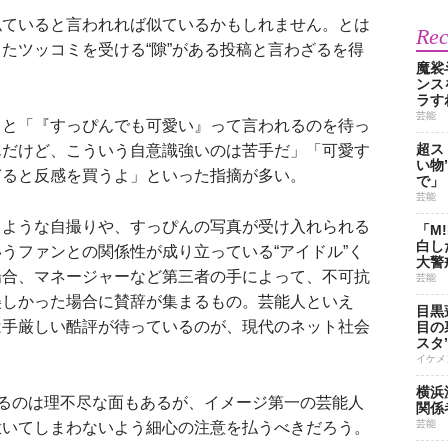
似ていると言われれば似ているかもしれません。とは
Re
たツッコミを受ける“隙”がある投稿と言わざるを得
魔裟
ンス
ラす
芸能
と「『すっぴんでも可愛い』って言われるのを待っ
超ス
んだけど、こういう自意識強いのは苦手だ」「可愛す
い物
ぎると反感を買うよ」といった指摘が多い。
で」
芸能
うような自撮りや、すっぴんの写真が受け入れられる
「M
白し
うファンとの関係性が成り立っている“アイドル”く
大警
場合、マネージャーなど第三者の手によって、不可抗
芸能
美しかった場合に賛辞が集まるもの。芸能人といえ
目黒
は手厳しい酷評が待っているのが、現代のネット社会
目の
スタ
イケメ
横浜
れるのは理不尽な面もあるが、イメージ第一の芸能人
関係
芸能
撒いてしまわないよう細心の注意を払うべきだろう。