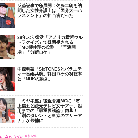
反論記事で急展開！佐藤二朗を詰
問した女性弁護士は「国分太一ハ
ラスメント」の担当者だった
28年ぶり復活「アメリカ横断ウル
トラクイズ」で疑問視される
「MC櫻井翔の役割」「予選開
場」「分断ロケ」
中森明菜「SixTONESとバラエテ
ィー番組共演」韓国ロケの視聴率
と「NHKの動き」
「ミヤネ屋」後釜番組MCに「村
上信五と読売テレビ女子アナ」起
用までの「最重要議論」内幕！
「別のタレントと東京のフリーア
ナ」が候補に
 Article
最新記事