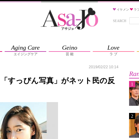
イケメン
ラ
SEARCH
Aging Care
Geino
Love
エイジングケア
芸 能
ラ ブ
2019/02/22 10:14
Ran
の「すっぴん写真」がネット民の反
1
2