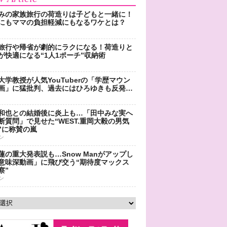
みの家族旅行の荷造りは子どもと一緒に！
にもママの負担軽減にもなるワケとは？
旅行や帰省が劇的にラクになる！荷造りと
が快適になる“1人1ポーチ”収納術
大学教授が人気YouTuberの「学歴マウン
画」に猛批判、過去にはひろゆきも反発…
和也との結婚後に炎上も…「田中みな実へ
断質問」で見せた“WEST.重岡大毅の男気
”に称賛の嵐
ン
蓮の重大発表説も…Snow Manがアップし
意味深動画」に飛び交う“期待度マックス
察”
ン