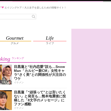
ブ
エイジングケア！大人女子を楽しむための情報サイト！
Gourmet
Life
グルメ
ライフ
king
ランキング
目黒蓮と“社内恋愛”説も…Snow
Man「カルビー新CM」女性キャ
ラ“さく美”との関係性が大注目の
ワケ
イケメン
目黒蓮「“頑張って”とは言いたく
ない」と発言も…熊本地震後に投
稿した「8文字のメッセージ」に
ファン感動
イケメン