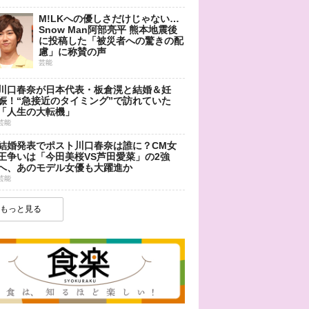
M!LKへの優しさだけじゃない…
Snow Man阿部亮平 熊本地震後
に投稿した「被災者への驚きの配
慮」に称賛の声
芸能
川口春奈が日本代表・板倉滉と結婚＆妊
娠！“急接近のタイミング”で訪れていた
「人生の大転機」
芸能
結婚発表でポスト川口春奈は誰に？CM女
王争いは「今田美桜VS芦田愛菜」の2強
へ、あのモデル女優も大躍進か
芸能
もっと見る