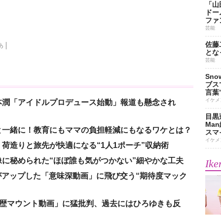
「山
ドー
ファ
芸能
佐藤
あ
とな
芸能
Sn
ブス
言葉
イケメ
本潤「アイドルプロデュース始動」報道も懸念され
目黒
Ma
と一緒に！教育にもママの負担軽減にもなるワケとは？
スマイ
イケメ
荷造りと旅先が快適になる“1人1ポーチ”収納術
に秘められた“ほぼ誰も気がつかない”細やかな工夫
Ike
nがアップした「意味深動画」に飛び交う“期待度マック
「学歴マウント動画」に猛批判、過去にはひろゆきも反