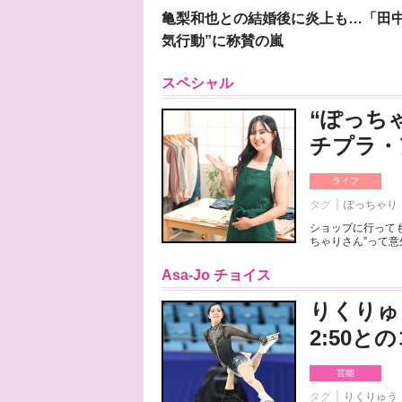
亀梨和也との結婚後に炎上も…「田中
気行動”に称賛の嵐
スペシャル
“ぽっち
チプラ・
ライフ
タグ
ぽっちゃり
ショップに行っても
ちゃりさん”って意
Asa-Jo チョイス
りくりゅ
2:50
芸能
タグ
りくりゅう