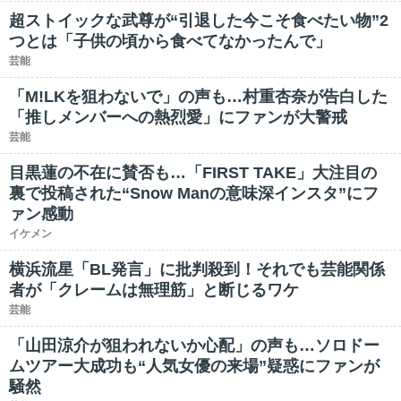
超ストイックな武尊が“引退した今こそ食べたい物”2
つとは「子供の頃から食べてなかったんで」
芸能
「M!LKを狙わないで」の声も…村重杏奈が告白した
「推しメンバーへの熱烈愛」にファンが大警戒
芸能
目黒蓮の不在に賛否も…「FIRST TAKE」大注目の
裏で投稿された“Snow Manの意味深インスタ”にフ
ァン感動
イケメン
横浜流星「BL発言」に批判殺到！それでも芸能関係
者が「クレームは無理筋」と断じるワケ
芸能
「山田涼介が狙われないか心配」の声も…ソロドー
ムツアー大成功も“人気女優の来場”疑惑にファンが
騒然