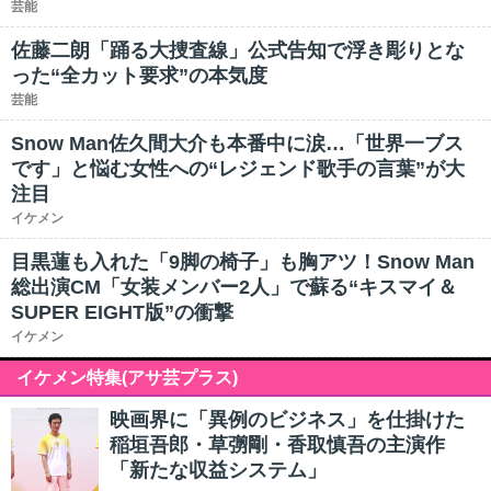
芸能
佐藤二朗「踊る大捜査線」公式告知で浮き彫りとな
った“全カット要求”の本気度
芸能
Snow Man佐久間大介も本番中に涙…「世界一ブス
です」と悩む女性への“レジェンド歌手の言葉”が大
注目
イケメン
目黒蓮も入れた「9脚の椅子」も胸アツ！Snow Man
総出演CM「女装メンバー2人」で蘇る“キスマイ＆
SUPER EIGHT版”の衝撃
イケメン
イケメン特集(アサ芸プラス)
映画界に「異例のビジネス」を仕掛けた
稲垣吾郎・草彅剛・香取慎吾の主演作
「新たな収益システム」