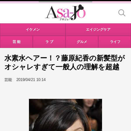
イケメン
エイジングケア
芸 能
ラ ブ
グルメ
ライフ
水素水ヘアー！？藤原紀香の新髪型が
オシャレすぎて一般人の理解を超越
芸能
2019/04/21 10:14