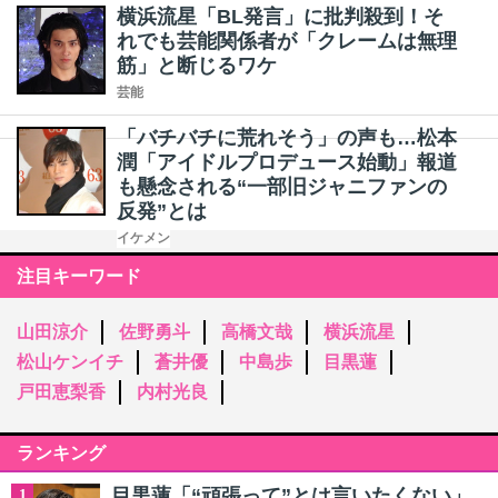
横浜流星「BL発言」に批判殺到！そ
れでも芸能関係者が「クレームは無理
筋」と断じるワケ
芸能
「バチバチに荒れそう」の声も…松本
潤「アイドルプロデュース始動」報道
も懸念される“一部旧ジャニファンの
反発”とは
イケメン
注目キーワード
山田涼介
佐野勇斗
高橋文哉
横浜流星
松山ケンイチ
蒼井優
中島歩
目黒蓮
戸田恵梨香
内村光良
ランキング
目黒蓮「“頑張って”とは言いたくない」
1