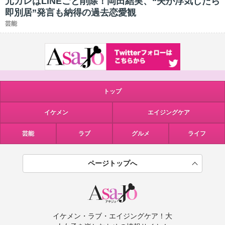
元カレはLINEごと削除！岡田結実、“夫が浮気したら
即別居”発言も納得の過去恋愛観
芸能
トップ
イケメン
エイジングケア
芸能
ラブ
グルメ
ライフ
ページトップへ
イケメン・ラブ・エイジングケア！大