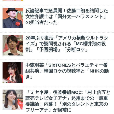
反論記事で急展開！佐藤二朗を詰問した
女性弁護士は「国分太一ハラスメント」
の担当者だった
28年ぶり復活「アメリカ横断ウルトラク
イズ」で疑問視される「MC櫻井翔の役
割」「予選開場」「分断ロケ」
中森明菜「SixTONESとバラエティー番
組共演」韓国ロケの視聴率と「NHKの動
き」
「ミヤネ屋」後釜番組MCに「村上信五と
読売テレビ女子アナ」起用までの「最重
要議論」内幕！「別のタレントと東京の
フリーアナ」が候補に