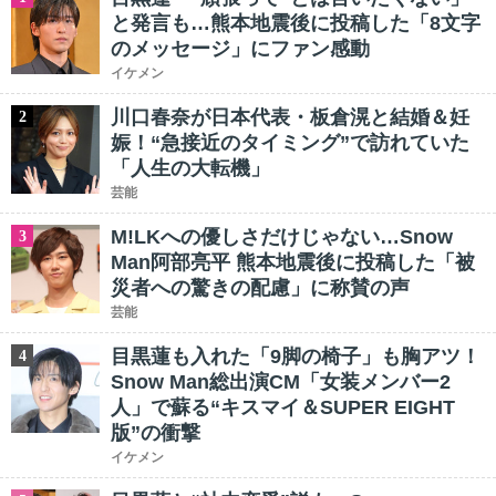
と発言も…熊本地震後に投稿した「8文字
のメッセージ」にファン感動
イケメン
川口春奈が日本代表・板倉滉と結婚＆妊
2
娠！“急接近のタイミング”で訪れていた
「人生の大転機」
芸能
M!LKへの優しさだけじゃない…Snow
3
Man阿部亮平 熊本地震後に投稿した「被
災者への驚きの配慮」に称賛の声
芸能
目黒蓮も入れた「9脚の椅子」も胸アツ！
4
Snow Man総出演CM「女装メンバー2
人」で蘇る“キスマイ＆SUPER EIGHT
版”の衝撃
イケメン