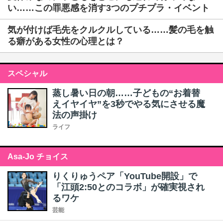
い……この罪悪感を消す3つのプチプラ・イベント
気が付けば毛先をクルクルしている……髪の毛を触
る癖がある女性の心理とは？
スペシャル
蒸し暑い日の朝……子どもの“お着替
えイヤイヤ”を3秒でやる気にさせる魔
法の声掛け
ライフ
Asa-Jo チョイス
りくりゅうペア「YouTube開設」で
「江頭2:50とのコラボ」が確実視され
るワケ
芸能