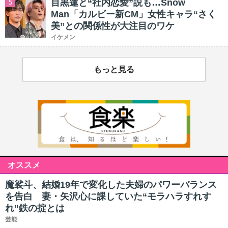
目黒蓮と“社内恋愛”説も…Snow
5
Man「カルビー新CM」女性キャラ“さく
美”との関係性が大注目のワケ
イケメン
もっと見る
オススメ
魔裟斗、結婚19年で変化した夫婦のパワーバランス
を告白 妻・矢沢心に課していた“モラハラすれす
れ”鉄の掟とは
芸能