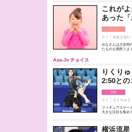
これがよ
あった「
ライフ
タグ
おまじない
みなさんは少女時
たものも偶然うまく
Asa-Jo チョイス
りくりゅ
2:50
芸能
タグ
りくりゅう
フィギュアスケート
大きな注目を集めて
横浜流星