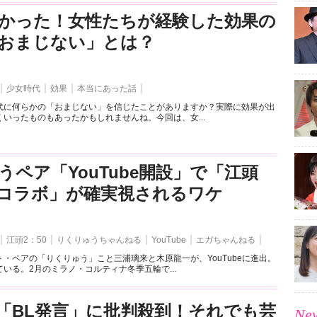
かった！女性たちが経験した効果の
おまじない」とは？
少女時代
効果
本当にあった話
代に何らかの「おまじない」を信じたことがありますか？実際に効果が出
いったものもあったかもしれませんね。今回は、女...
うペア「YouTube開設」で「江頭
とのコラボ」が確実視されるワケ
江頭2：50
りくりゅうちゃんねる
YouTube
エガちゃんねる
・ペアの「りくりゅう」こと三浦璃来と木原龍一が、YouTubeに進出。
いる。2月のミラノ・コルティナ冬季五輪で...
「BL発言」に批判殺到！それでも芸
New