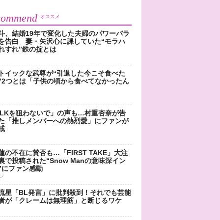
commend
オススメ
斗、結婚19年で変化した夫婦のパワーバラ
を告白 妻・矢沢心に課していた“モラハ
れすれ”鉄の掟とは
トイックな武尊が“引退した今こそ食べた
”2つとは「子供の頃から食べてなかったん
!LKを狙わないで」の声も…村重杏奈が告
た「推しメンバーへの熱烈愛」にファンが
戒
蓮の不在に賛否も…「FIRST TAKE」大注
裏で投稿された“Snow Manの意味深イン
”にファン感動
ン
流星「BL発言」に批判殺到！それでも芸能
者が「クレームは無理筋」と断じるワケ