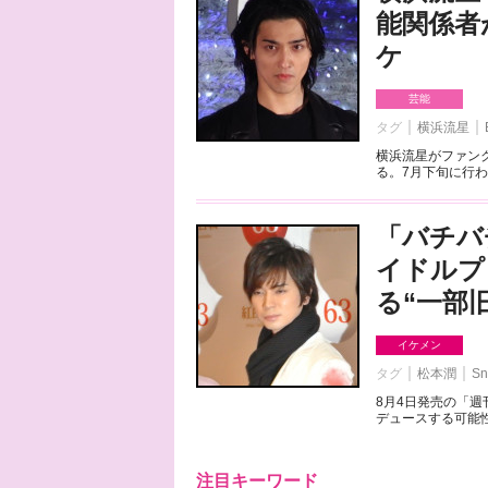
能関係者
ケ
芸能
タグ
横浜流星
横浜流星がファンク
る。7月下旬に行わ
「バチバ
イドルプ
る“一部
イケメン
タグ
松本潤
Sn
8月4日発売の「
デュースする可能性
注目キーワード