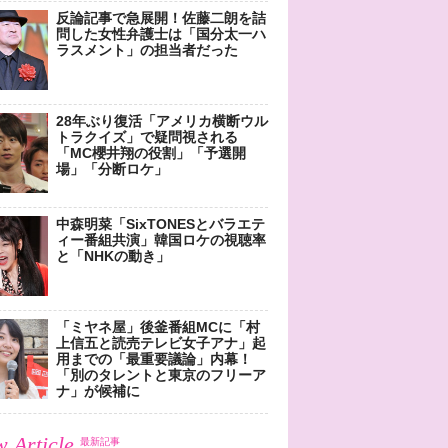
反論記事で急展開！佐藤二朗を詰
問した女性弁護士は「国分太一ハ
ラスメント」の担当者だった
28年ぶり復活「アメリカ横断ウル
トラクイズ」で疑問視される
「MC櫻井翔の役割」「予選開
場」「分断ロケ」
中森明菜「SixTONESとバラエテ
ィー番組共演」韓国ロケの視聴率
と「NHKの動き」
「ミヤネ屋」後釜番組MCに「村
上信五と読売テレビ女子アナ」起
用までの「最重要議論」内幕！
「別のタレントと東京のフリーア
ナ」が候補に
 Article
最新記事