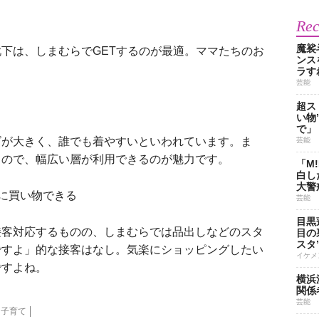
Re
魔裟
下は、しまむらでGETするのが最適。ママたちのお
ンス
ラす
芸能
超ス
い物
で」
が大きく、誰でも着やすいといわれています。ま
芸能
るので、幅広い層が利用できるのが魅力です。
「M
白し
大警
に買い物できる
芸能
目黒
客対応するものの、しまむらでは品出しなどのスタ
目の
スタ
ですよ」的な接客はなし。気楽にショッピングしたい
イケメ
ですよね。
横浜
関係
芸能
子育て