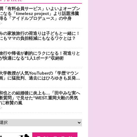
潤「有料会員サービス」いよいよオープン
なる「timelesz project」より話題沸騰
得る「アイドルプロデュース」の中身
ン
みの家族旅行の荷造りは子どもと一緒に！
にもママの負担軽減にもなるワケとは？
旅行や帰省が劇的にラクになる！荷造りと
が快適になる“1人1ポーチ”収納術
大学教授が人気YouTuberの「学歴マウン
画」に猛批判、過去にはひろゆきも反発…
和也との結婚後に炎上も…「田中みな実へ
断質問」で見せた“WEST.重岡大毅の男気
”に称賛の嵐
ン