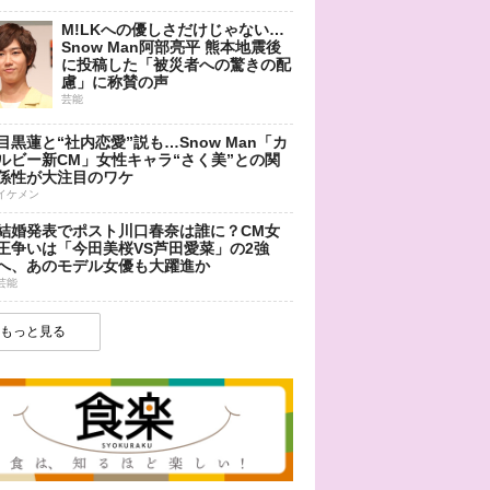
M!LKへの優しさだけじゃない…
Snow Man阿部亮平 熊本地震後
に投稿した「被災者への驚きの配
慮」に称賛の声
芸能
目黒蓮と“社内恋愛”説も…Snow Man「カ
ルビー新CM」女性キャラ“さく美”との関
係性が大注目のワケ
イケメン
結婚発表でポスト川口春奈は誰に？CM女
王争いは「今田美桜VS芦田愛菜」の2強
へ、あのモデル女優も大躍進か
芸能
もっと見る