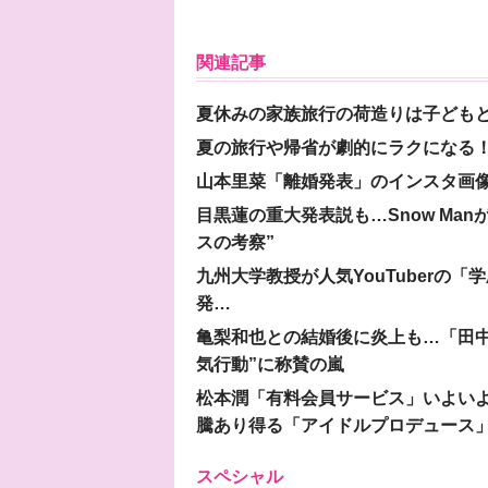
関連記事
夏休みの家族旅行の荷造りは子ども
夏の旅行や帰省が劇的にラクになる！
山本里菜「離婚発表」のインスタ画像
目黒蓮の重大発表説も…Snow Ma
スの考察”
九州大学教授が人気YouTuberの
発…
亀梨和也との結婚後に炎上も…「田中
気行動”に称賛の嵐
松本潤「有料会員サービス」いよいよオープ
騰あり得る「アイドルプロデュース
スペシャル