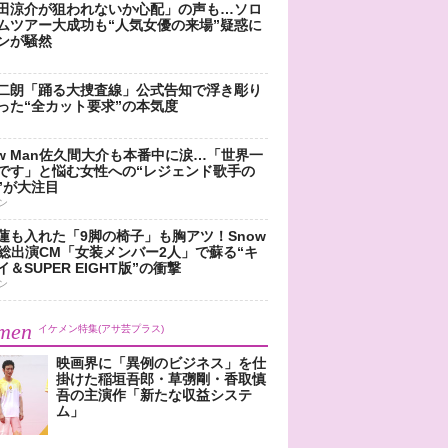
田涼介が狙われないか心配」の声も…ソロ
ムツアー大成功も“人気女優の来場”疑惑に
ンが騒然
二朗「踊る大捜査線」公式告知で浮き彫り
った“全カット要求”の本気度
ow Man佐久間大介も本番中に涙…「世界一
です」と悩む女性への“レジェンド歌手の
”が大注目
ン
蓮も入れた「9脚の椅子」も胸アツ！Snow
n総出演CM「女装メンバー2人」で蘇る“キ
＆SUPER EIGHT版”の衝撃
ン
men
イケメン特集(アサ芸プラス)
映画界に「異例のビジネス」を仕
掛けた稲垣吾郎・草彅剛・香取慎
吾の主演作「新たな収益システ
ム」