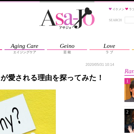
イケメン
ラ
SEARCH
Aging Care
Geino
Love
エイジングケア
芸 能
ラ ブ
2020/05/31 10:14
Ran
」が愛される理由を探ってみた！
1
2