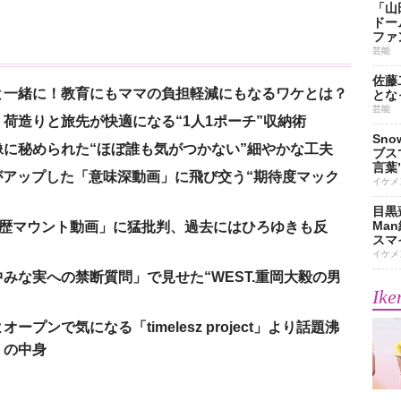
「山
ドー
ファ
芸能
佐藤
と一緒に！教育にもママの負担軽減にもなるワケとは？
とな
芸能
荷造りと旅先が快適になる“1人1ポーチ”収納術
Sn
に秘められた“ほぼ誰も気がつかない”細やかな工夫
ブス
言葉
nがアップした「意味深動画」に飛び交う“期待度マック
イケメ
目黒
Ma
「学歴マウント動画」に猛批判、過去にはひろゆきも反
スマイ
イケメ
みな実への禁断質問」で見せた“WEST.重岡大毅の男
Ike
ンで気になる「timelesz project」より話題沸
」の中身