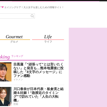
ブ
エイジングケア！大人女子を楽しむための情報サイト！
Gourmet
Life
グルメ
ライフ
king
ランキング
目黒蓮「“頑張って”とは言いたく
ない」と発言も…熊本地震後に投
稿した「8文字のメッセージ」に
ファン感動
イケメン
川口春奈が日本代表・板倉滉と結
婚＆妊娠！“急接近のタイミン
グ”で訪れていた「人生の大転
機」
芸能