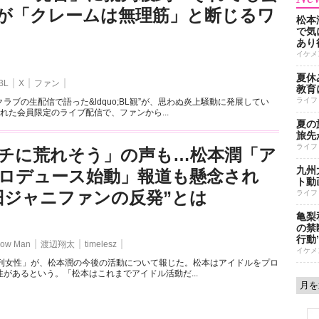
が「クレームは無理筋」と断じるワ
松本
で気に
あり
イケメ
夏休
BL
X
ファン
教育
ライフ
ラブの生配信で語った&ldquo;BL観”が、思わぬ炎上騒動に発展してい
れた会員限定のライブ配信で、ファンから...
夏の
旅先
ライフ
チに荒れそう」の声も…松本潤「ア
九州
ロデュース始動」報道も懸念され
ト動
旧ジャニファンの反発”とは
ライフ
亀梨
の禁
行動
ow Man
渡辺翔太
timelesz
イケメ
週刊女性」が、松本潤の今後の活動について報じた。松本はアイドルをプロ
があるという。「松本はこれまでアイドル活動だ...