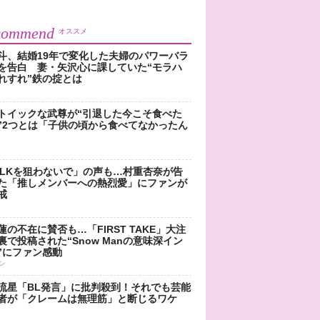
commend
オススメ
斗、結婚19年で変化した夫婦のパワーバラ
を告白 妻・矢沢心に課していた“モラハ
れすれ”鉄の掟とは
トイックな武尊が“引退した今こそ食べた
”2つとは「子供の頃から食べてなかったん
!LKを狙わないで」の声も…村重杏奈が告
た「推しメンバーへの熱烈愛」にファンが
戒
蓮の不在に賛否も…「FIRST TAKE」大注
裏で投稿された“Snow Manの意味深イン
”にファン感動
ン
流星「BL発言」に批判殺到！それでも芸能
者が「クレームは無理筋」と断じるワケ