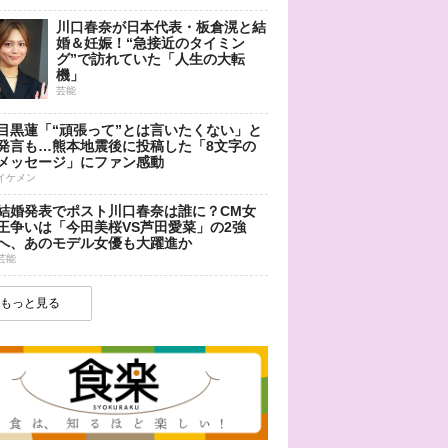
川口春奈が日本代表・板倉滉と結
婚＆妊娠！“急接近のタイミン
グ”で訪れていた「人生の大転
機」
芸能
目黒蓮「“頑張って”とは言いたくない」と
発言も…熊本地震後に投稿した「8文字の
メッセージ」にファン感動
イケメン
結婚発表でポスト川口春奈は誰に？CM女
王争いは「今田美桜VS芦田愛菜」の2強
へ、あのモデル女優も大躍進か
芸能
もっと見る