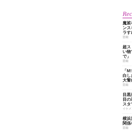
Re
魔裟
ンス
ラす
芸能
超ス
い物
で」
芸能
「M
白し
大警
芸能
目黒
目の
スタ
イケメ
横浜
関係
芸能