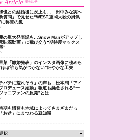
 Article
最新記事
和也との結婚後に炎上も…「田中みな実へ
断質問」で見せた“WEST.重岡大毅の男気
”に称賛の嵐
ン
蓮の重大発表説も…Snow Manがアップし
意味深動画」に飛び交う“期待度マックス
察”
ン
里菜「離婚発表」のインスタ画像に秘めら
“ほぼ誰も気がつかない”細やかな工夫
チバチに荒れそう」の声も…松本潤「アイ
プロデュース始動」報道も懸念される“一
ジャニファンの反発”とは
ン
時期も慣習も地域によってさまざまだっ
「お盆」にまつわる豆知識