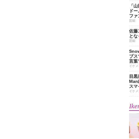
「山
ドー
ファ
芸能
佐藤
とな
芸能
Sn
ブス
言葉
イケメ
目黒
Ma
スマイ
イケメ
Ike