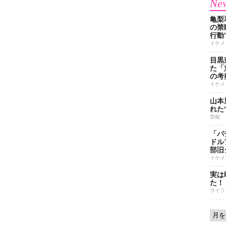
New
亀梨
の禁
行動
イケメ
目黒
た「
の考
イケメ
山本
れた
芸能
「バ
ドル
部旧
イケメ
実は
た！
ライフ