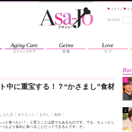
イケメン
ラ
SEARCH
Aging Care
Geino
Love
エイジングケア
芸 能
ラ ブ
Ran
1
ト中に重宝する！？“かさまし”食材
2
しらたき
ダイエット
もやし
食材
もっと食べたい！」と思うことは誰でもあるものです。でも、ちょっとし
つもより多めに食べることだってできるんです。そ...