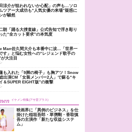
田涼介が狙われないか心配」の声も…ソロ
ムツアー大成功も“人気女優の来場”疑惑に
ンが騒然
二朗「踊る大捜査線」公式告知で浮き彫り
った“全カット要求”の本気度
ow Man佐久間大介も本番中に涙…「世界一
です」と悩む女性への“レジェンド歌手の
”が大注目
ン
蓮も入れた「9脚の椅子」も胸アツ！Snow
n総出演CM「女装メンバー2人」で蘇る“キ
＆SUPER EIGHT版”の衝撃
ン
men
イケメン特集(アサ芸プラス)
映画界に「異例のビジネス」を仕
掛けた稲垣吾郎・草彅剛・香取慎
吾の主演作「新たな収益システ
ム」