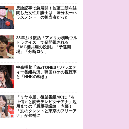
反論記事で急展開！佐藤二朗を詰
問した女性弁護士は「国分太一ハ
ラスメント」の担当者だった
28年ぶり復活「アメリカ横断ウル
トラクイズ」で疑問視される
「MC櫻井翔の役割」「予選開
場」「分断ロケ」
中森明菜「SixTONESとバラエテ
ィー番組共演」韓国ロケの視聴率
と「NHKの動き」
「ミヤネ屋」後釜番組MCに「村
上信五と読売テレビ女子アナ」起
用までの「最重要議論」内幕！
「別のタレントと東京のフリーア
ナ」が候補に