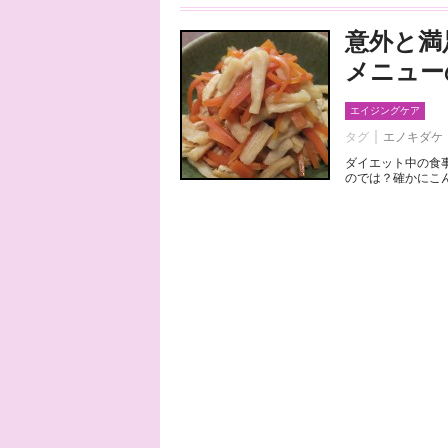
意外と満
メニュー
エイジングケア
タグ
エノキダケ
ダイエット中の食
のでは？確かにこん