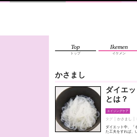
Top
Ikemen
トップ
イケメン
かさまし
ダイエッ
とは？
エイジングケア
タグ
かさまし
ダイエット中、「
た工夫をすれば、い