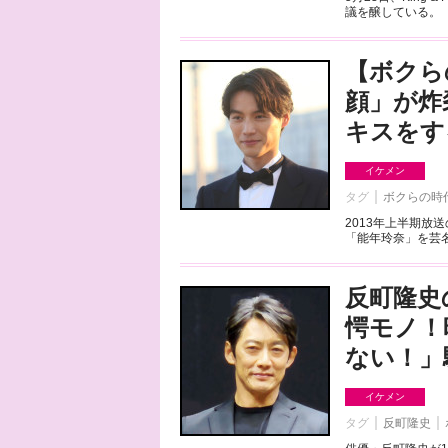
議を醸している。「
【ボクら
顔」が炸
キスをす
イケメン
タグ
ボクらの時
2013年上半期放
「能年玲奈」を芸名
反町隆史
愕モノ！
ない！」
イケメン
タグ
反町隆史