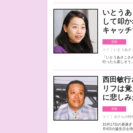
いとうあ
して叩か
キャッチ
芸能
タグ
いとうあさ
「いとうあさこさ
行ったら楽しそう」
西田敏行
リフは覚
に悲しみ
芸能
タグ
ボクらの時
10月17日の昼過
月4日の誕生日を待た