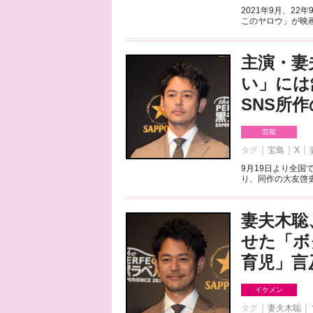
2021年9月、2
このヤロウ」が映画
主演・妻
い」には
SNS所
芸能
タグ
宝島
X
9月19日より全
り、同作の大友啓史
妻夫木聡
せた「ボ
育児」言
イケメン
タグ
妻夫木聡