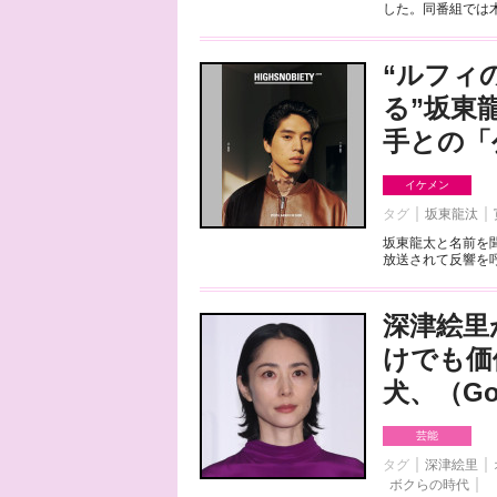
した。同番組では木村
“ルフィ
る”坂東
手との「
イケメン
タグ
坂東龍汰
坂東龍太と名前を
放送されて反響を呼
深津絵里
けでも価
犬、（Go
芸能
タグ
深津絵里
ボクらの時代