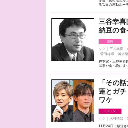
俳優・反町隆史が
る”1日の運動ルー
三谷幸喜
納豆の食
芸能
タグ
三谷幸喜
菅田将暉
神木
脚本家・三谷幸喜
温泉や食べ物にまつ
「その話
蓮とガチ
ワケ
イケメン
タグ
木村拓哉
11月24日に放送