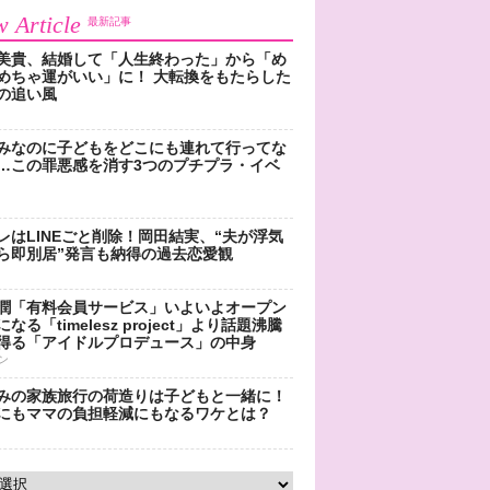
 Article
最新記事
美貴、結婚して「人生終わった」から「め
めちゃ運がいい」に！ 大転換をもたらした
の追い風
みなのに子どもをどこにも連れて行ってな
…この罪悪感を消す3つのプチプラ・イベ
レはLINEごと削除！岡田結実、“夫が浮気
ら即別居”発言も納得の過去恋愛観
潤「有料会員サービス」いよいよオープン
なる「timelesz project」より話題沸騰
得る「アイドルプロデュース」の中身
ン
みの家族旅行の荷造りは子どもと一緒に！
にもママの負担軽減にもなるワケとは？