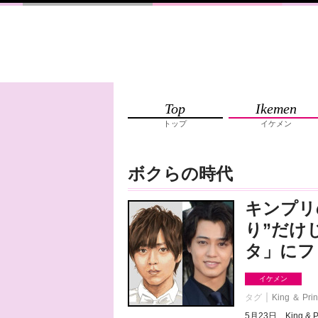
Top
Ikemen
トップ
イケメン
ボクらの時代
キンプリ
り”だけ
タ」にフ
イケメン
タグ
King ＆ Pri
5月23日、King