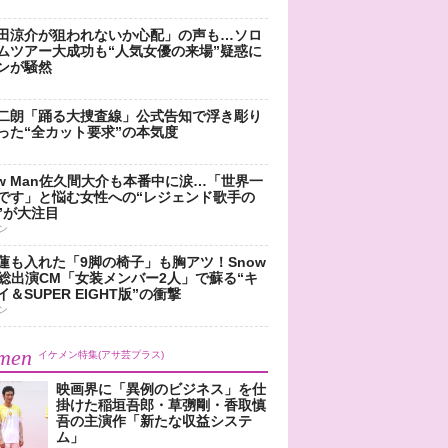
田涼介が狙われないか心配」の声も…ソロ
ムツアー大成功も“人気女優の来場”疑惑に
ンが騒然
二朗「踊る大捜査線」公式告知で浮き彫り
った“全カット要求”の本気度
ow Man佐久間大介も本番中に涙…「世界一
です」と悩む女性への“レジェンド歌手の
”が大注目
ン
蓮も入れた「9脚の椅子」も胸アツ！Snow
n総出演CM「女装メンバー2人」で蘇る“キ
＆SUPER EIGHT版”の衝撃
ン
men
イケメン特集(アサ芸プラス)
映画界に「異例のビジネス」を仕
掛けた稲垣吾郎・草彅剛・香取慎
吾の主演作「新たな収益システ
ム」