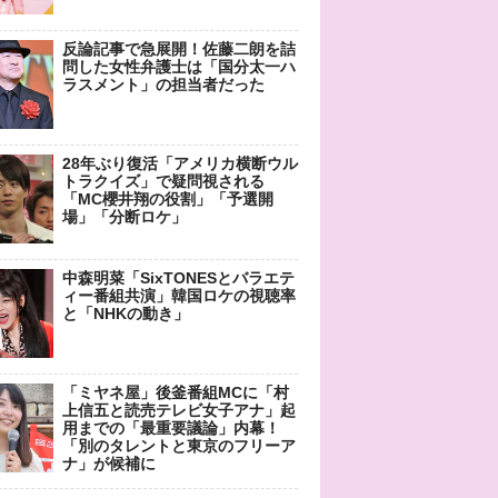
反論記事で急展開！佐藤二朗を詰
問した女性弁護士は「国分太一ハ
ラスメント」の担当者だった
28年ぶり復活「アメリカ横断ウル
トラクイズ」で疑問視される
「MC櫻井翔の役割」「予選開
場」「分断ロケ」
中森明菜「SixTONESとバラエテ
ィー番組共演」韓国ロケの視聴率
と「NHKの動き」
「ミヤネ屋」後釜番組MCに「村
上信五と読売テレビ女子アナ」起
用までの「最重要議論」内幕！
「別のタレントと東京のフリーア
ナ」が候補に