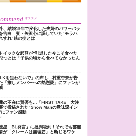
commend
オススメ
斗、結婚19年で変化した夫婦のパワーバラ
を告白 妻・矢沢心に課していた“モラハ
れすれ”鉄の掟とは
トイックな武尊が“引退した今こそ食べた
”2つとは「子供の頃から食べてなかったん
!LKを狙わないで」の声も…村重杏奈が告
た「推しメンバーへの熱烈愛」にファンが
戒
蓮の不在に賛否も…「FIRST TAKE」大注
裏で投稿された“Snow Manの意味深イン
”にファン感動
ン
流星「BL発言」に批判殺到！それでも芸能
者が「クレームは無理筋」と断じるワケ