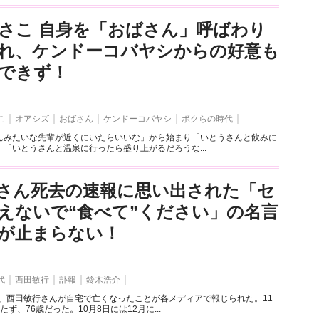
さこ 自身を「おばさん」呼ばわり
れ、ケンドーコバヤシからの好意も
できず！
こ
オアシズ
おばさん
ケンドーコバヤシ
ボクらの時代
んみたいな先輩が近くにいたらいいな」から始まり「いとうさんと飲みに
「いとうさんと温泉に行ったら盛り上がるだろうな...
さん死去の速報に思い出された「セ
えないで“食べて”ください」の名言
が止まらない！
代
西田敏行
訃報
鈴木浩介
ぎ、西田敏行さんが自宅で亡くなったことが各メディアで報じられた。11
ず、76歳だった。10月8日には12月に...