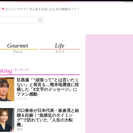
ブ
エイジングケア！大人女子を楽しむための情報サイト！
Gourmet
Life
グルメ
ライフ
king
ランキング
目黒蓮「“頑張って”とは言いたく
ない」と発言も…熊本地震後に投
稿した「8文字のメッセージ」に
ファン感動
イケメン
川口春奈が日本代表・板倉滉と結
婚＆妊娠！“急接近のタイミン
グ”で訪れていた「人生の大転
機」
芸能