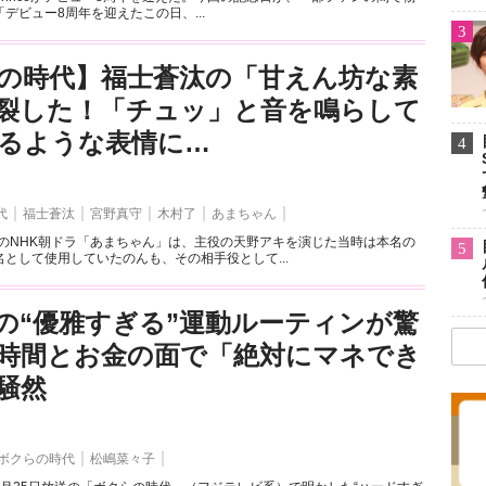
デビュー8周年を迎えたこの日、...
3
の時代】福士蒼汰の「甘えん坊な素
裂した！「チュッ」と音を鳴らして
るような表情に…
4
代
福士蒼汰
宮野真守
木村了
あまちゃん
送のNHK朝ドラ「あまちゃん」は、主役の天野アキを演じた当時は本名の
5
として使用していたのんも、その相手役として...
の“優雅すぎる”運動ルーティンが驚
時間とお金の面で「絶対にマネでき
騒然
ボクらの時代
松嶋菜々子