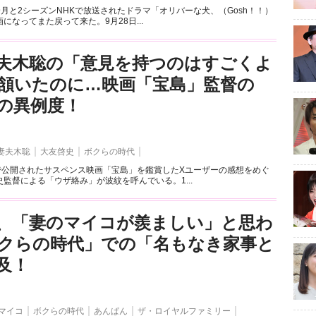
2年9月と2シーズンNHKで放送されたドラマ「オリバーな犬、（Gosh！！）
になってまた戻って来た。9月28日...
夫木聡の「意見を持つのはすごくよ
頷いたのに…映画「宝島」監督の
作の異例度！
妻夫木聡
大友啓史
ボクらの時代
国で公開されたサスペンス映画「宝島」を鑑賞したXユーザーの感想をめぐ
監督による「ウザ絡み」が波紋を呼んでいる。1...
、「妻のマイコが羨ましい」と思わ
クらの時代」での「名もなき家事と
及！
マイコ
ボクらの時代
あんぱん
ザ・ロイヤルファミリー