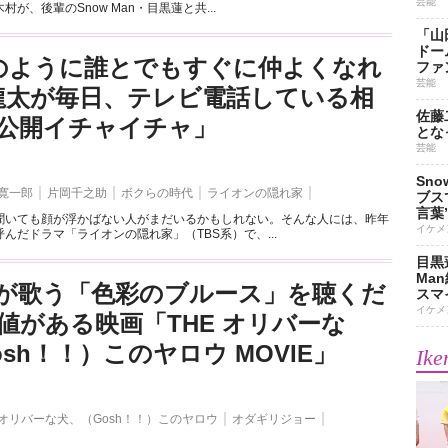
芸能
が、後輩のSnow Man・目黒蓮と共...
「山
ドー
のように誰とでもすぐに仲よくなれ
ファ
芸能
龍太が毎日、テレビ電話している相
佐藤
公開イチャイチャ」
とな
芸能
Sn
寛一郎
片岡千之助
ボクらの時代
ライオンの隠れ家
ブス
言葉
聞いても顔が浮かばない人がまだいるかもしれない。そんな人には、昨年
イケメ
んだドラマ「ライオンの隠れ家」（TBS系）で、...
目黒
Ma
が歌う「色彩のブルース」を聴くだ
スマイ
イケメ
値がある映画「THE オリバーな
sh！！）このヤロウ MOVIE」
Ike
オリバーな犬、（Gosh！！）このヤロウ
オダギリジョー