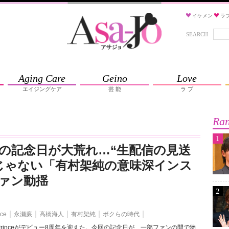
イケメン
ラ
SEARCH
Aging Care
Geino
Love
エイジングケア
芸 能
ラ ブ
Ran
1
の記念日が大荒れ…“生配信の見送
じゃない「有村架純の意味深インス
ァン動揺
2
nce
永瀬廉
高橋海人
有村架純
ボクらの時代
 & Princeがデビュー8周年を迎えた。今回の記念日が、一部ファンの間で物