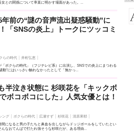
女との関係について率直に明かす場面があった。...
5年前の“謎の音声流出疑惑騒動”に
！「SNSの炎上」トークにツッコミ
クらの時代
井桁弘恵
が「ボクらの時代」（フジテレビ系）に出演し、SNSでの炎上にまつわる
騒動”にはいっさい触れなかったとして「無かっ...
も半泣き状態に 杉咲花を「キックボ
でボコボコにした」人気女優とは！
シング
ボクらの時代
広瀬すず
杉咲花
清原果耶
時間になると男の子たちと鼻血を出しながらドッジボールをしていたとい
んなおてんばで打たれ強そうな杉咲だが、ある理由...