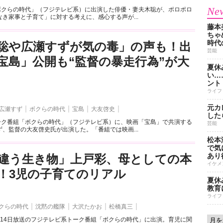
New
「ボクらの時代」（フジテレビ系）に出演した俳優・妻夫木聡が、ポロポロ
き家事と子育て」に対する考えに、感心する声が...
藤本
ちゃ
時代
聡や広瀬すずが気の毒」の声も！出
芸能
宝島」公開も“監督の暴走行為”が大
夏休
い…
ント
ライフ
元カ
広瀬すず
ボクらの時代
宝島
大友啓史
した
トーク番組「ボクらの時代」（フジテレビ系）に、映画「宝島」で共演する
芸能
、監督の大友啓史氏が出演した。「番組では映画...
松本
で気に
あり
違う生き物」上戸彩、母としての本
イケメ
！3児の子育てのリアル
夏休
教育
ライフ
クらの時代
沈黙の艦隊
大沢たかお
松橋真三
月14日放送のフジテレビ系トーク番組「ボクらの時代」に出演。育児に関