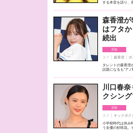
する本音を語り、長
森香澄が
はフタか
続出
芸能
タグ
森香澄
ボ
タレントの森香澄
話題になるも“アノ
川口春奈
クシング
芸能
タグ
キックボク
小学校時代は休み
う女優の杉咲花。そ