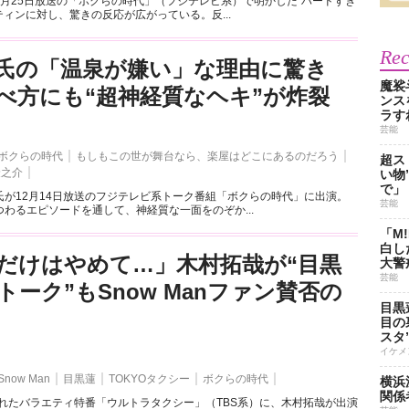
1月25日放送の「ボクらの時代」（フジテレビ系）で明かした“ハードすぎ
ティンに対し、驚きの反応が広がっている。反...
Re
氏の「温泉が嫌い」な理由に驚き
魔裟
べ方にも“超神経質なヘキ”が炸裂
ンス
ラす
芸能
ボクらの時代
もしもこの世が舞台なら、楽屋はどこにあるのだろう
超ス
隆之介
い物
で」
氏が12月14日放送のフジテレビ系トーク番組「ボクらの時代」に出演。
芸能
わるエピソードを通して、神経質な一面をのぞか...
「M
白し
だけはやめて…」木村拓哉が“目黒
大警
芸能
トーク”もSnow Manファン賛否の
目黒
目の
スタ
イケメ
Snow Man
目黒蓮
TOKYOタクシー
ボクらの時代
横浜
関係
されたバラエティ特番「ウルトラタクシー」（TBS系）に、木村拓哉が出演