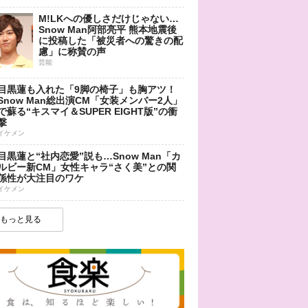
M!LKへの優しさだけじゃない…
Snow Man阿部亮平 熊本地震後
に投稿した「被災者への驚きの配
慮」に称賛の声
芸能
目黒蓮も入れた「9脚の椅子」も胸アツ！
Snow Man総出演CM「女装メンバー2人」
で蘇る“キスマイ＆SUPER EIGHT版”の衝
撃
イケメン
目黒蓮と“社内恋愛”説も…Snow Man「カ
ルビー新CM」女性キャラ“さく美”との関
係性が大注目のワケ
イケメン
もっと見る