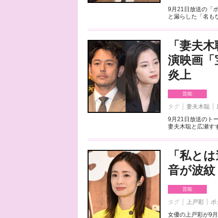
9月21日放送の
と漏らした「名もな
「妻夫木
演映画「
炎上
芸能
タグ
妻夫木聡
9月21日放送の
妻夫木聡と広瀬すず
「私とは
音が波紋
芸能
タグ
上戸彩
ボ
女優の上戸彩が9