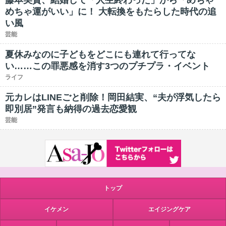
藤本美貴、結婚して「人生終わった」から「めちゃ
めちゃ運がいい」に！ 大転換をもたらした時代の追
い風
芸能
夏休みなのに子どもをどこにも連れて行ってな
い……この罪悪感を消す3つのプチプラ・イベント
ライフ
元カレはLINEごと削除！岡田結実、“夫が浮気したら
即別居”発言も納得の過去恋愛観
芸能
トップ
イケメン
エイジングケア