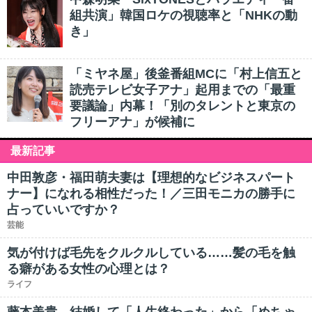
組共演」韓国ロケの視聴率と「NHKの動
き」
「ミヤネ屋」後釜番組MCに「村上信五と
読売テレビ女子アナ」起用までの「最重
要議論」内幕！「別のタレントと東京の
フリーアナ」が候補に
最新記事
中田敦彦・福田萌夫妻は【理想的なビジネスパート
ナー】になれる相性だった！／三田モニカの勝手に
占っていいですか？
芸能
気が付けば毛先をクルクルしている……髪の毛を触
る癖がある女性の心理とは？
ライフ