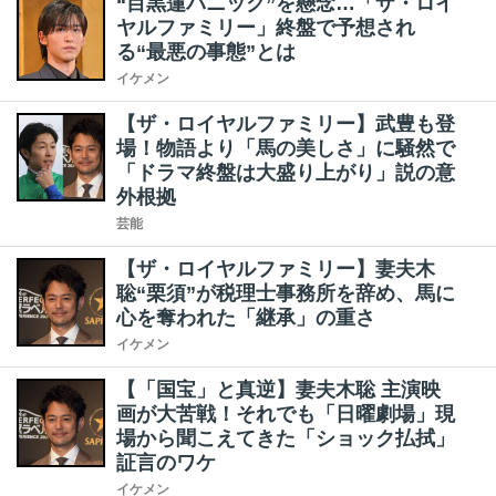
“目黒蓮パニック”を懸念…「ザ・ロイ
ヤルファミリー」終盤で予想され
る“最悪の事態”とは
イケメン
【ザ・ロイヤルファミリー】武豊も登
場！物語より「馬の美しさ」に騒然で
「ドラマ終盤は大盛り上がり」説の意
外根拠
芸能
【ザ・ロイヤルファミリー】妻夫木
聡“栗須”が税理士事務所を辞め、馬に
心を奪われた「継承」の重さ
イケメン
【「国宝」と真逆】妻夫木聡 主演映
画が大苦戦！それでも「日曜劇場」現
場から聞こえてきた「ショック払拭」
証言のワケ
イケメン