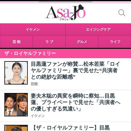
イケメン
エイジングケア
芸 能
ラ ブ
グルメ
ライフ
ザ・ロイヤルファミリー
目黒蓮ファンが称賛…松本若菜「ロイ
ヤルファミリー」裏で見せた“共演者
との絶妙な距離感”
芸能
妻夫木聡の異変を瞬時に察知…目黒
蓮、プライベートで見せた「共演者へ
の優しすぎる気遣い」
イケメン
【ザ・ロイヤルファミリー】目黒