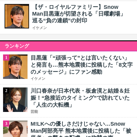
【ザ・ロイヤルファミリー】Snow
Man目黒蓮が切望される「日曜劇場」
巡る“負の連鎖”の封印
イケメン
ランキング
目黒蓮「“頑張って”とは言いたくない」
1
と発言も…熊本地震後に投稿した「8文字
のメッセージ」にファン感動
イケメン
川口春奈が日本代表・板倉滉と結婚＆妊
2
娠！“急接近のタイミング”で訪れていた
「人生の大転機」
芸能
M!LKへの優しさだけじゃない…Snow
3
Man阿部亮平 熊本地震後に投稿した「被