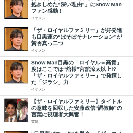
抱きしめた“深い理由”」にSnow Man
ファン感動！
イケメン
「ザ・ロイヤルファミリー」が好発進
も目黒蓮の“ぼそぼそナレーション”が
賛否真っ二つ
イケメン
Snow Man目黒の「ロイヤル＝高貴」
度はここでは“舘様”宮舘涼太以上!?
「ザ・ロイヤルファミリー」で発揮し
た「ジラシ」力
イケメン
【ザ・ロイヤルファミリー】タイトル
の意味を回収した安藤政信“調教師”の
言葉に視聴者大興奮！
芸能