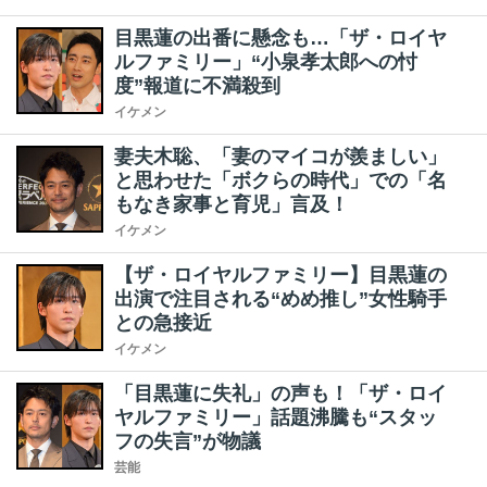
目黒蓮の出番に懸念も…「ザ・ロイヤ
ルファミリー」“小泉孝太郎への忖
度”報道に不満殺到
イケメン
妻夫木聡、「妻のマイコが羨ましい」
と思わせた「ボクらの時代」での「名
もなき家事と育児」言及！
イケメン
【ザ・ロイヤルファミリー】目黒蓮の
出演で注目される“めめ推し”女性騎手
との急接近
イケメン
「目黒蓮に失礼」の声も！「ザ・ロイ
ヤルファミリー」話題沸騰も“スタッ
フの失言”が物議
芸能