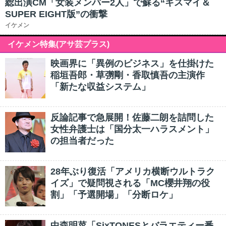
総出演CM「女装メンバー2人」で蘇る“キスマイ＆
SUPER EIGHT版”の衝撃
イケメン
イケメン特集(アサ芸プラス)
映画界に「異例のビジネス」を仕掛けた
稲垣吾郎・草彅剛・香取慎吾の主演作
「新たな収益システム」
反論記事で急展開！佐藤二朗を詰問した
女性弁護士は「国分太一ハラスメント」
の担当者だった
28年ぶり復活「アメリカ横断ウルトラク
イズ」で疑問視される「MC櫻井翔の役
割」「予選開場」「分断ロケ」
中森明菜「SixTONESとバラエティー番