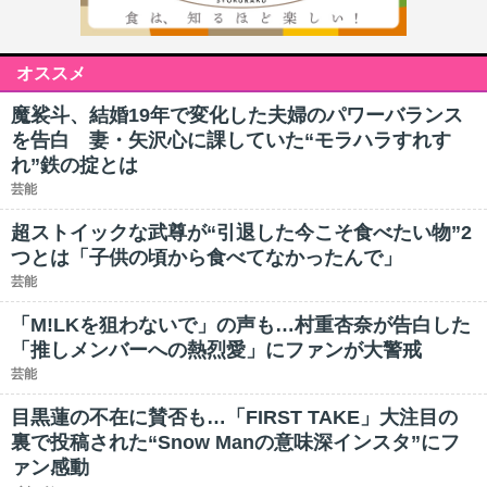
オススメ
魔裟斗、結婚19年で変化した夫婦のパワーバランス
を告白 妻・矢沢心に課していた“モラハラすれす
れ”鉄の掟とは
芸能
超ストイックな武尊が“引退した今こそ食べたい物”2
つとは「子供の頃から食べてなかったんで」
芸能
「M!LKを狙わないで」の声も…村重杏奈が告白した
「推しメンバーへの熱烈愛」にファンが大警戒
芸能
目黒蓮の不在に賛否も…「FIRST TAKE」大注目の
裏で投稿された“Snow Manの意味深インスタ”にフ
ァン感動