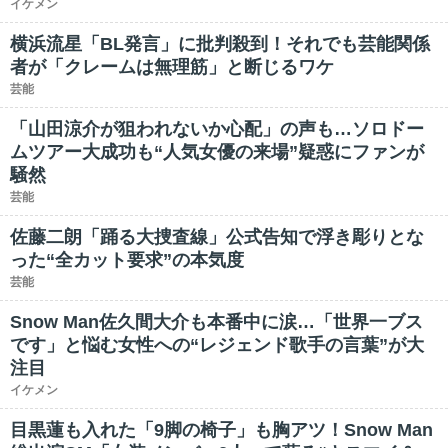
イケメン
横浜流星「BL発言」に批判殺到！それでも芸能関係
者が「クレームは無理筋」と断じるワケ
芸能
「山田涼介が狙われないか心配」の声も…ソロドー
ムツアー大成功も“人気女優の来場”疑惑にファンが
騒然
芸能
佐藤二朗「踊る大捜査線」公式告知で浮き彫りとな
った“全カット要求”の本気度
芸能
Snow Man佐久間大介も本番中に涙…「世界一ブス
です」と悩む女性への“レジェンド歌手の言葉”が大
注目
イケメン
目黒蓮も入れた「9脚の椅子」も胸アツ！Snow Man