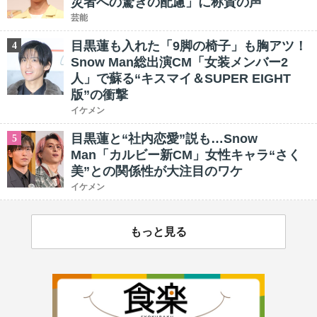
災者への驚きの配慮」に称賛の声
芸能
目黒蓮も入れた「9脚の椅子」も胸アツ！
4
Snow Man総出演CM「女装メンバー2
人」で蘇る“キスマイ＆SUPER EIGHT
版”の衝撃
イケメン
目黒蓮と“社内恋愛”説も…Snow
5
Man「カルビー新CM」女性キャラ“さく
美”との関係性が大注目のワケ
イケメン
もっと見る