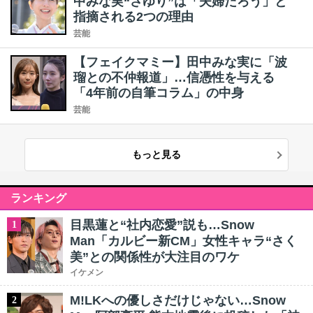
中みな実“さゆり”は「夫婦だろう」と
指摘される2つの理由
芸能
【フェイクマミー】田中みな実に「波
瑠との不仲報道」…信憑性を与える
「4年前の自筆コラム」の中身
芸能
もっと見る
ランキング
目黒蓮と“社内恋愛”説も…Snow
1
Man「カルビー新CM」女性キャラ“さく
美”との関係性が大注目のワケ
イケメン
M!LKへの優しさだけじゃない…Snow
2