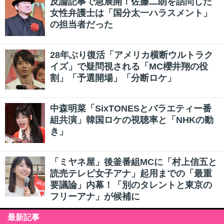
反論記事で急展開！佐藤二朗を詰問した
女性弁護士は「国分太一ハラスメント」
の担当者だった
28年ぶり復活「アメリカ横断ウルトラク
イズ」で疑問視される「MC櫻井翔の役
割」「予選開場」「分断ロケ」
中森明菜「SixTONESとバラエティー番
組共演」韓国ロケの視聴率と「NHKの動
き」
「ミヤネ屋」後釜番組MCに「村上信五と
読売テレビ女子アナ」起用までの「最重
要議論」内幕！「別のタレントと東京の
フリーアナ」が候補に
最新記事