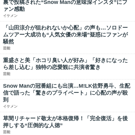
裏で投稿された“Snow Manの意味深インスタ”にフ
ァン感動
イケメン
「山田涼介が狙われないか心配」の声も…ソロドー
ムツアー大成功も“人気女優の来場”疑惑にファンが
騒然
芸能
重盛さと美「ホコリ臭い人が好み」「好きになった
ら差し込む」独特の恋愛観に共演者驚き
芸能
Snow Manの冠番組にも出演…M!LK佐野勇斗、生配
信で語った「驚きのプライベート」に心配の声が殺
到
イケメン
草間リチャード敬太が本格復帰！「完全復活」を後
押しする“圧倒的な人徳”
芸能