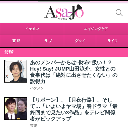
イケメン
エイジングケア
芸 能
ラ ブ
グルメ
ライフ
波瑠
あのメンバーからは“財布”扱い！？
Hey! Say! JUMP山田涼介、女性との
食事代は「絶対に出させたくない」の
説得力
イケメン
【リボーン】、【月夜行路】、そし
て…「いよいよヤマ場」春ドラマ「最
終回まで見たい3作品」をテレビ関係
者がピックアップ
芸能