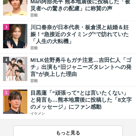
Man阿部亮平 熊本地震後に投稿した「被
災者への驚きの配慮」に称賛の声
芸能
川口春奈が日本代表・板倉滉と結婚＆妊
3
娠！“急接近のタイミング”で訪れていた
「人生の大転機」
芸能
M!LK佐野勇斗もガチ注意…吉田仁人「ゴ
4
チ」出演も“旧ジャニーズタレントへの発
言”が炎上した理由
芸能
目黒蓮「“頑張って”とは言いたくない」
5
と発言も…熊本地震後に投稿した「8文字
のメッセージ」にファン感動
イケメン
もっと見る