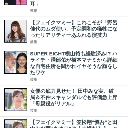
耳」
芸能
【フェイクマミー】これこそが「野呂
佳代のムダ使い」予定調和の犠牲にな
ったリアリティーあふれる演技力
芸能
SUPER EIGHT横山裕も経験済み!? ハ
ライチ・澤部佑が橋本マナミから詳細
な自宅住所を聞かれイヤそうな顔をし
たワケ
芸能
女優の底力見せた！ 田中みな実、破
局＆不仲スキャンダルでも評価急上昇
「母親役がリアル」
芸能
【フェイクマミー】笠松翔“慎吾”と田