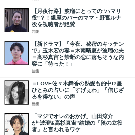
【月夜行路】波瑠にとっての“ハマリ
役”？！銀座のバーのママ・野宮ルナ
役を視聴者が絶賛
芸能
【新ドラマ】「今夜、秘密のキッチン
で」玉木宏の妻＝木南晴夏が波瑠の夫
＝高杉真宙と禁断の恋に落ちそうな内
容に「待った！」
芸能
＝LOVE佐々木舞香の熱愛も的中!?星
ひとみの占いに「すげぇわ」「信じざ
るを得ない」の声
芸能
「マジでオレのおかげ」山田涼介
が“波瑠&高杉真宙”結婚の「陰の立役
者」と言われるワケ