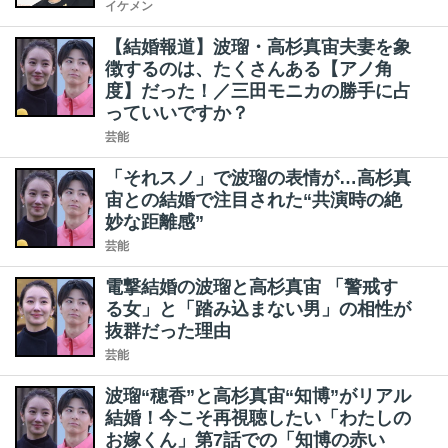
イケメン
【結婚報道】波瑠・高杉真宙夫妻を象
徴するのは、たくさんある【アノ角
度】だった！／三田モニカの勝手に占
っていいですか？
芸能
「それスノ」で波瑠の表情が…高杉真
宙との結婚で注目された“共演時の絶
妙な距離感”
芸能
電撃結婚の波瑠と高杉真宙 「警戒す
る女」と「踏み込まない男」の相性が
抜群だった理由
芸能
波瑠“穂香”と高杉真宙“知博”がリアル
結婚！今こそ再視聴したい「わたしの
お嫁くん」第7話での「知博の赤い