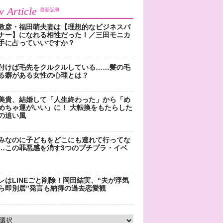
 Article
最新記事
敦彦・福田萌夫妻は【理想的なビジネスパ
ナー】になれる相性だった！／三田モニカ
手に占っていいですか？
付けば毛先をクルクルしている……髪の毛
る癖がある女性の心理とは？
美貴、結婚して「人生終わった」から「め
めちゃ運がいい」に！ 大転換をもたらした
の追い風
みなのに子どもをどこにも連れて行ってな
…この罪悪感を消す3つのプチプラ・イベ
レはLINEごと削除！岡田結実、“夫が浮気
ら即別居”発言も納得の過去恋愛観