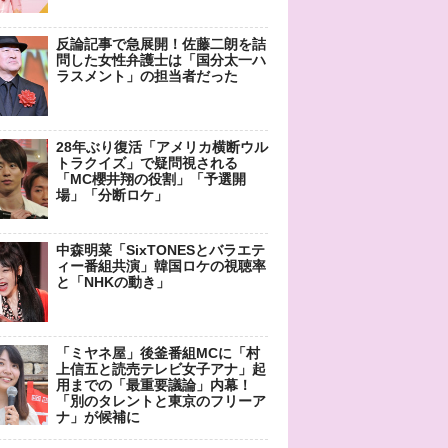
反論記事で急展開！佐藤二朗を詰
問した女性弁護士は「国分太一ハ
ラスメント」の担当者だった
28年ぶり復活「アメリカ横断ウル
トラクイズ」で疑問視される
「MC櫻井翔の役割」「予選開
場」「分断ロケ」
中森明菜「SixTONESとバラエテ
ィー番組共演」韓国ロケの視聴率
と「NHKの動き」
「ミヤネ屋」後釜番組MCに「村
上信五と読売テレビ女子アナ」起
用までの「最重要議論」内幕！
「別のタレントと東京のフリーア
ナ」が候補に