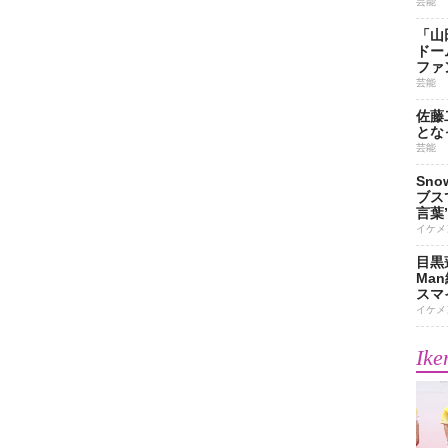
芸能
「山
ドー
ファ
芸能
佐藤
とな
芸能
Sn
ブス
言葉
イケメ
目黒
Ma
スマイ
イケメ
Ike