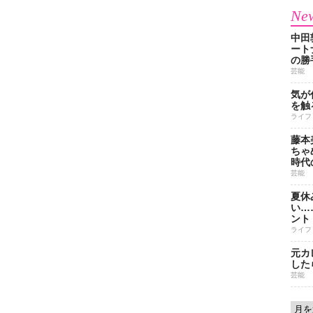
New
中田
ート
の勝
芸能
気が
を触
ライフ
藤本
ちゃ
時代
芸能
夏休
い…
ント
ライフ
元カ
した
芸能