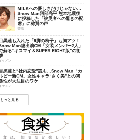
M!LKへの優しさだけじゃない…
Snow Man阿部亮平 熊本地震後
に投稿した「被災者への驚きの配
慮」に称賛の声
芸能
目黒蓮も入れた「9脚の椅子」も胸アツ！
Snow Man総出演CM「女装メンバー2人」
で蘇る“キスマイ＆SUPER EIGHT版”の衝
撃
イケメン
目黒蓮と“社内恋愛”説も…Snow Man「カ
ルビー新CM」女性キャラ“さく美”との関
係性が大注目のワケ
イケメン
もっと見る