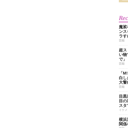
Re
魔裟
ンス
ラす
芸能
超ス
い物
で」
芸能
「M
白し
大警
芸能
目黒
目の
スタ
イケメ
横浜
関係