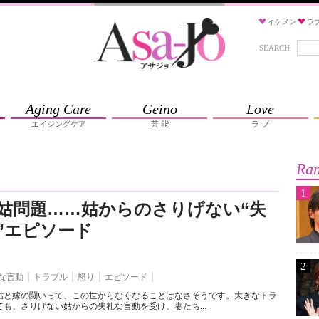
イケメン
ラ
SEARCH
Aging Care
Geino
Love
エイジングケア
芸 能
ラ ブ
Ran
1
姑問題……姑からのさりげない“失
”エピソード
2
な言動
トラブル
怒り
エピソード
姑と嫁の闘いって、この世からなくなることはなさそうです。大きなトラ
も、さりげない姑からの失礼な言動を受け、妻たち...