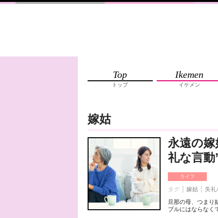
Top
Ikemen
トップ
イケメン
嫁姑
永遠の嫁
礼な言動
ライフ
タグ
嫁姑
失礼
旦那の母、つまり
ブルにはならなくて