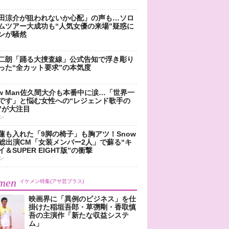
田涼介が狙われないか心配」の声も…ソロ
ムツアー大成功も“人気女優の来場”疑惑に
ンが騒然
二朗「踊る大捜査線」公式告知で浮き彫り
った“全カット要求”の本気度
ow Man佐久間大介も本番中に涙…「世界一
です」と悩む女性への“レジェンド歌手の
”が大注目
ン
蓮も入れた「9脚の椅子」も胸アツ！Snow
n総出演CM「女装メンバー2人」で蘇る“キ
＆SUPER EIGHT版”の衝撃
ン
men
イケメン特集(アサ芸プラス)
映画界に「異例のビジネス」を仕
掛けた稲垣吾郎・草彅剛・香取慎
吾の主演作「新たな収益システ
ム」