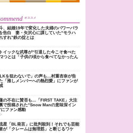
commend
オススメ
斗、結婚19年で変化した夫婦のパワーバラ
を告白 妻・矢沢心に課していた“モラハ
れすれ”鉄の掟とは
トイックな武尊が“引退した今こそ食べた
”2つとは「子供の頃から食べてなかったん
!LKを狙わないで」の声も…村重杏奈が告
た「推しメンバーへの熱烈愛」にファンが
戒
蓮の不在に賛否も…「FIRST TAKE」大注
裏で投稿された“Snow Manの意味深イン
”にファン感動
ン
流星「BL発言」に批判殺到！それでも芸能
者が「クレームは無理筋」と断じるワケ