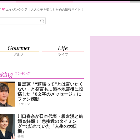
ブ
エイジングケア！大人女子を楽しむための情報サイト！
Gourmet
Life
グルメ
ライフ
king
ランキング
目黒蓮「“頑張って”とは言いたく
ない」と発言も…熊本地震後に投
稿した「8文字のメッセージ」に
ファン感動
イケメン
川口春奈が日本代表・板倉滉と結
婚＆妊娠！“急接近のタイミン
グ”で訪れていた「人生の大転
機」
芸能