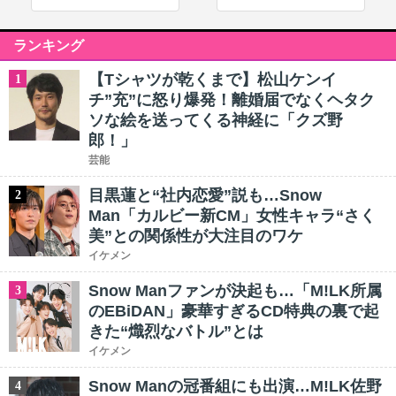
ランキング
【Tシャツが乾くまで】松山ケンイ
1
チ”充”に怒り爆発！離婚届でなくヘタク
ソな絵を送ってくる神経に「クズ野
郎！」
芸能
目黒蓮と“社内恋愛”説も…Snow
2
Man「カルビー新CM」女性キャラ“さく
美”との関係性が大注目のワケ
イケメン
Snow Manファンが決起も…「M!LK所属
3
のEBiDAN」豪華すぎるCD特典の裏で起
きた“熾烈なバトル”とは
イケメン
Snow Manの冠番組にも出演…M!LK佐野
4