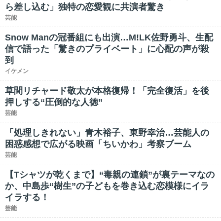
ら差し込む」独特の恋愛観に共演者驚き
芸能
Snow Manの冠番組にも出演…M!LK佐野勇斗、生配
信で語った「驚きのプライベート」に心配の声が殺
到
イケメン
草間リチャード敬太が本格復帰！「完全復活」を後
押しする“圧倒的な人徳”
芸能
「処理しきれない」青木裕子、東野幸治…芸能人の
困惑感想で広がる映画「ちいかわ」考察ブーム
芸能
【Tシャツが乾くまで】“毒親の連鎖”が裏テーマなの
か、中島歩“樹生”の子どもを巻き込む恋模様にイラ
イラする！
芸能