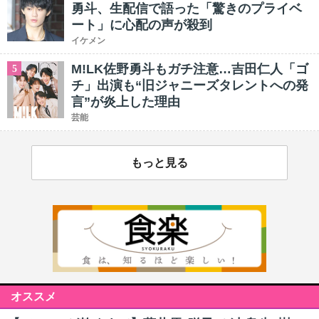
勇斗、生配信で語った「驚きのプライベ
ート」に心配の声が殺到
イケメン
M!LK佐野勇斗もガチ注意…吉田仁人「ゴ
5
チ」出演も“旧ジャニーズタレントへの発
言”が炎上した理由
芸能
もっと見る
オススメ