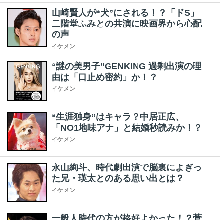
山崎賢人が“犬”にされる！？「ドS」
二階堂ふみとの共演に映画界から心配
の声
イケメン
“謎の美男子”GENKING 過剰出演の理
由は「口止め密約」か！？
イケメン
“生涯独身”はキャラ？中居正広、
「NO1地味アナ」と結婚秒読みか！？
イケメン
永山絢斗、時代劇出演で脳裏によぎっ
た兄・瑛太とのある思い出とは？
イケメン
一般人時代の方が格好よかった！？菅