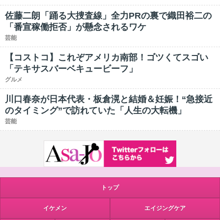
佐藤二朗「踊る大捜査線」全力PRの裏で織田裕二の
「番宣稼働拒否」が懸念されるワケ
芸能
【コストコ】これぞアメリカ南部！ゴツくてスゴい
「テキサスバーベキュービーフ」
グルメ
川口春奈が日本代表・板倉滉と結婚＆妊娠！“急接近
のタイミング”で訪れていた「人生の大転機」
芸能
トップ
イケメン
エイジングケア