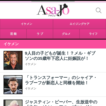
イケメン
エイジングケア
芸 能
ラ ブ
グルメ
ライフ
イケメン
9人目の子どもが誕生！？メル・ギブ
ソンの35歳年下恋人に妊娠説が！
イケメン
「トランスフォーマー」のシャイア・
ラブーフが新恋人と同棲を開始！
イケメン
ジャスティン・ビーバー、生放送中の