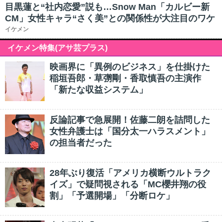
目黒蓮と“社内恋愛”説も…Snow Man「カルビー新
CM」女性キャラ“さく美”との関係性が大注目のワケ
イケメン
イケメン特集(アサ芸プラス)
映画界に「異例のビジネス」を仕掛けた
稲垣吾郎・草彅剛・香取慎吾の主演作
「新たな収益システム」
反論記事で急展開！佐藤二朗を詰問した
女性弁護士は「国分太一ハラスメント」
の担当者だった
28年ぶり復活「アメリカ横断ウルトラク
イズ」で疑問視される「MC櫻井翔の役
割」「予選開場」「分断ロケ」