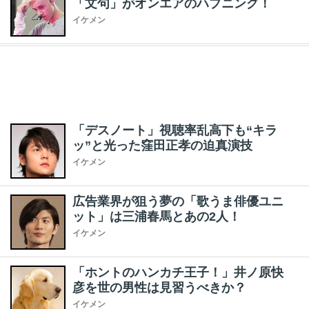
「文句」がオンエアのハプニング！
イケメン
「デスノート」視聴率乱高下も“キラ
ッ”と光った窪田正孝の迫真演技
イケメン
広告業界が狙う夢の「歌うま俳優ユニ
ット」は三浦春馬とあの2人！
イケメン
「ホントのハンカチ王子！」井ノ原快
彦を世の男性は見習うべきか？
イケメン