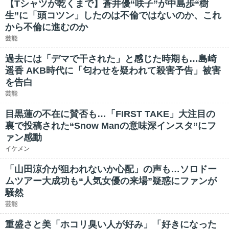
【Tシャツが乾くまで】蒼井優“咲子”が中島歩“樹
生”に「頭コツン」したのは不倫ではないのか、これ
から不倫に進むのか
芸能
過去には「デマで干された」と感じた時期も…島崎
遥香 AKB時代に「匂わせを疑われて殺害予告」被害
を告白
芸能
目黒蓮の不在に賛否も…「FIRST TAKE」大注目の
裏で投稿された“Snow Manの意味深インスタ”にフ
ァン感動
イケメン
「山田涼介が狙われないか心配」の声も…ソロドー
ムツアー大成功も“人気女優の来場”疑惑にファンが
騒然
芸能
重盛さと美「ホコリ臭い人が好み」「好きになった