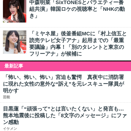
中森明菜「SixTONESとバラエティー番
組共演」韓国ロケの視聴率と「NHKの動
き」
「ミヤネ屋」後釜番組MCに「村上信五と
読売テレビ女子アナ」起用までの「最重
要議論」内幕！「別のタレントと東京の
フリーアナ」が候補に
最新記事
「怖い、怖い、怖い」宮迫も驚愕 真夜中に消防署
に現れた女性の意外な“訴え”を元レスキュー隊員が
明かす
芸能
目黒蓮「“頑張って”とは言いたくない」と発言も…
熊本地震後に投稿した「8文字のメッセージ」にファ
ン感動
イケメン