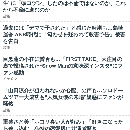
生”に「頭コツン」したのは不倫ではないのか、これ
から不倫に進むのか
芸能
過去には「デマで干された」と感じた時期も…島崎
遥香 AKB時代に「匂わせを疑われて殺害予告」被害
を告白
芸能
目黒蓮の不在に賛否も…「FIRST TAKE」大注目の
裏で投稿された“Snow Manの意味深インスタ”にフ
ァン感動
イケメン
「山田涼介が狙われないか心配」の声も…ソロドー
ムツアー大成功も“人気女優の来場”疑惑にファンが
騒然
芸能
重盛さと美「ホコリ臭い人が好み」「好きになった
ら差し込む」独特の恋愛観に共演者驚き