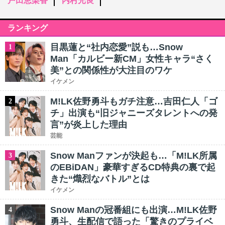
戸田恵梨香
内村光良
ランキング
目黒蓮と“社内恋愛”説も…Snow
1
Man「カルビー新CM」女性キャラ“さく
美”との関係性が大注目のワケ
イケメン
M!LK佐野勇斗もガチ注意…吉田仁人「ゴ
2
チ」出演も“旧ジャニーズタレントへの発
言”が炎上した理由
芸能
Snow Manファンが決起も…「M!LK所属
3
のEBiDAN」豪華すぎるCD特典の裏で起
きた“熾烈なバトル”とは
イケメン
Snow Manの冠番組にも出演…M!LK佐野
4
勇斗、生配信で語った「驚きのプライベ