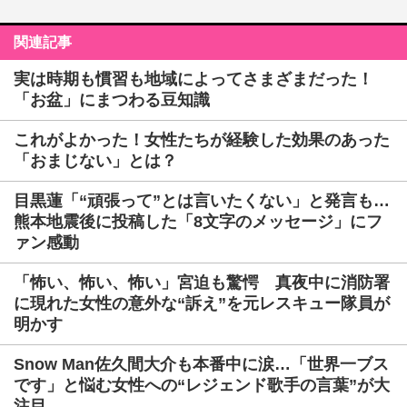
関連記事
実は時期も慣習も地域によってさまざまだった！
「お盆」にまつわる豆知識
これがよかった！女性たちが経験した効果のあった
「おまじない」とは？
目黒蓮「“頑張って”とは言いたくない」と発言も…
熊本地震後に投稿した「8文字のメッセージ」にフ
ァン感動
「怖い、怖い、怖い」宮迫も驚愕 真夜中に消防署
に現れた女性の意外な“訴え”を元レスキュー隊員が
明かす
Snow Man佐久間大介も本番中に涙…「世界一ブス
です」と悩む女性への“レジェンド歌手の言葉”が大
注目