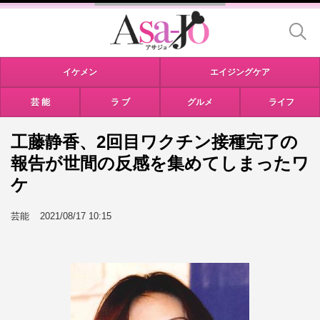
イケメン
エイジングケア
芸 能
ラ ブ
グルメ
ライフ
工藤静香、2回目ワクチン接種完了の
報告が世間の反感を集めてしまったワ
ケ
芸能
2021/08/17 10:15