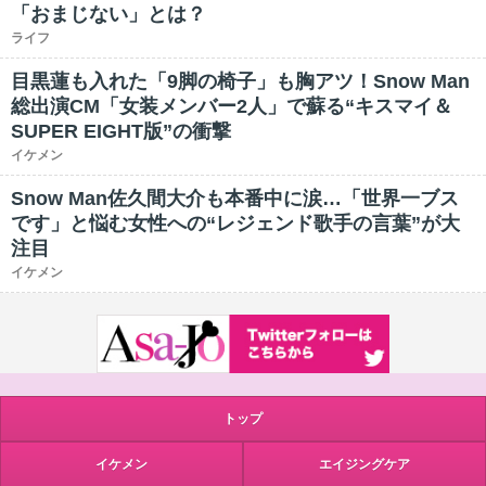
「おまじない」とは？
ライフ
目黒蓮も入れた「9脚の椅子」も胸アツ！Snow Man
総出演CM「女装メンバー2人」で蘇る“キスマイ＆
SUPER EIGHT版”の衝撃
イケメン
Snow Man佐久間大介も本番中に涙…「世界一ブス
です」と悩む女性への“レジェンド歌手の言葉”が大
注目
イケメン
トップ
イケメン
エイジングケア