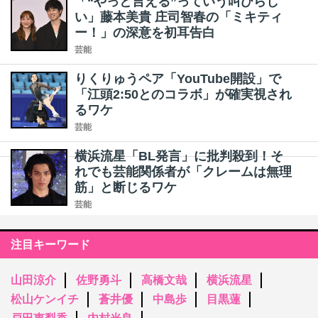
「“やっと言える”っていう叫びらし
い」藤本美貴 庄司智春の「ミキティ
ー！」の深意を初耳告白
芸能
りくりゅうペア「YouTube開設」で
「江頭2:50とのコラボ」が確実視され
るワケ
芸能
横浜流星「BL発言」に批判殺到！そ
れでも芸能関係者が「クレームは無理
筋」と断じるワケ
芸能
注目キーワード
山田涼介
佐野勇斗
高橋文哉
横浜流星
松山ケンイチ
蒼井優
中島歩
目黒蓮