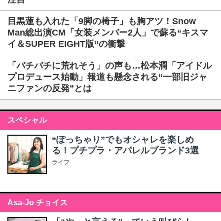
目黒蓮も入れた「9脚の椅子」も胸アツ！Snow
Man総出演CM「女装メンバー2人」で蘇る“キスマ
イ＆SUPER EIGHT版”の衝撃
「バチバチに荒れそう」の声も…松本潤「アイドル
プロデュース始動」報道も懸念される“一部旧ジャ
ニファンの反発”とは
スペシャル
“ぽっちゃり”でもオシャレを楽しめ
る！プチプラ・アパレルブランド3選
ライフ
Asa-Jo チョイス