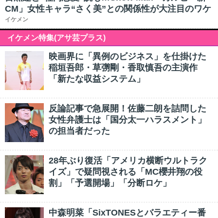
CM」女性キャラ“さく美”との関係性が大注目のワケ
イケメン
イケメン特集(アサ芸プラス)
映画界に「異例のビジネス」を仕掛けた
稲垣吾郎・草彅剛・香取慎吾の主演作
「新たな収益システム」
反論記事で急展開！佐藤二朗を詰問した
女性弁護士は「国分太一ハラスメント」
の担当者だった
28年ぶり復活「アメリカ横断ウルトラク
イズ」で疑問視される「MC櫻井翔の役
割」「予選開場」「分断ロケ」
中森明菜「SixTONESとバラエティー番