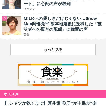
ート」に心配の声が殺到
イケメン
M!LKへの優しさだけじゃない…Snow
5
Man阿部亮平 熊本地震後に投稿した「被
災者への驚きの配慮」に称賛の声
芸能
もっと見る
オススメ
【Tシャツが乾くまで】蒼井優“咲子”が中島歩“樹