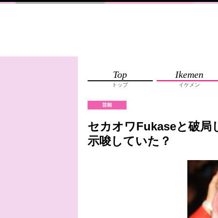
Top
Ikemen
トップ
イケメン
芸能
セカオワFukaseと破局
示唆していた？