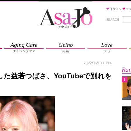
イケメン
ラ
SEARCH
Aging Care
Geino
Love
エイジングケア
芸 能
ラ ブ
2022/06/10 18:14
Ran
した益若つばさ、YouTubeで別れを
1
2