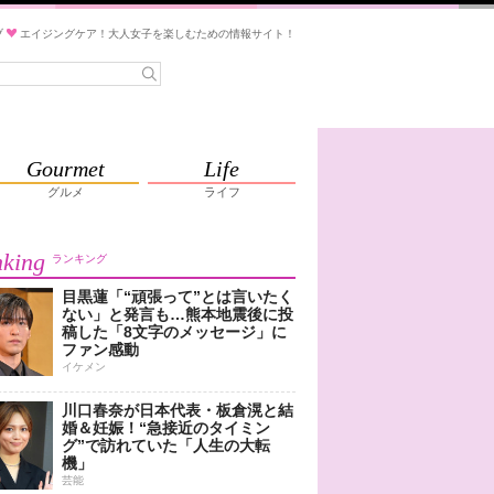
ブ
エイジングケア！大人女子を楽しむための情報サイト！
Gourmet
Life
グルメ
ライフ
king
ランキング
目黒蓮「“頑張って”とは言いたく
ない」と発言も…熊本地震後に投
稿した「8文字のメッセージ」に
ファン感動
イケメン
川口春奈が日本代表・板倉滉と結
婚＆妊娠！“急接近のタイミン
グ”で訪れていた「人生の大転
機」
芸能