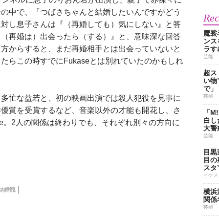
その中で、『つばさちゃんと結婚したいんですがどう
Re
に対し息子さんは『（再婚しても）気にしない』と答
魔裟
、（再婚は）出会ったら（する）』と、意味深な回答
ンス
え方からすると、まだ再婚相手とは出会っていないと
ラす
芸能
たらこの時すでにFukaseとは別れていたのかもしれ
超ス
い物
で」
芸能
多忙な益若と、初の映画出演では殺人犯役を見事に
俳優賞を受賞するなど、音楽以外の才能も開花し、さ
「M
白し
se。2人の関係は終わりでも、それぞれ別々の方向に
大警
芸能
目黒
目の
スタ
イケメ
結婚観
横浜
関係
芸能