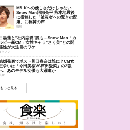
M!LKへの優しさだけじゃない…
Snow Man阿部亮平 熊本地震後
に投稿した「被災者への驚きの配
慮」に称賛の声
芸能
目黒蓮と“社内恋愛”説も…Snow Man「カ
ルビー新CM」女性キャラ“さく美”との関
係性が大注目のワケ
イケメン
結婚発表でポスト川口春奈は誰に？CM女
王争いは「今田美桜VS芦田愛菜」の2強
へ、あのモデル女優も大躍進か
芸能
もっと見る