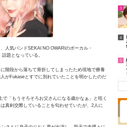
3
4
気バンドSEKAI NO OWARIのボーカル・
れ、話題となっている。
5
に階段から落ちて骨折してしまったため現地で療養
人がFukaseとすでに別れていたことを明かしたのだ
itter上で「もうそろそろお父さんになる歳かなぁ」と呟く
は真剣交際していることを匂わせていたが、2人に
eチャンネルに息子のりおん君が出演し、親子で赤裸々に