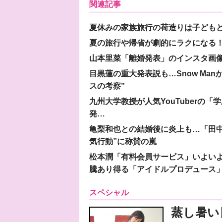
関連記事
夏休みの家族旅行の荷造りは子ども
夏の旅行や帰省が劇的にラクになる！
山本里菜「離婚発表」のインスタ画像
目黒蓮の重大発表説も…Snow Ma
スの考察”
九州大学教授が人気YouTuberの
発…
亀梨和也との結婚後に炎上も…「田中
気行動”に称賛の嵐
松本潤「有料会員サービス」いよいよオープ
騰あり得る「アイドルプロデュース
スペシャル
蒸し暑い