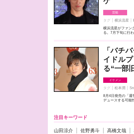
ケ
芸能
タグ
横浜流星
横浜流星がファンク
る。7月下旬に行わ
「バチバ
イドルプ
る“一部
イケメン
タグ
松本潤
Sn
8月4日発売の「
デュースする可能性
注目キーワード
山田涼介
佐野勇斗
高橋文哉