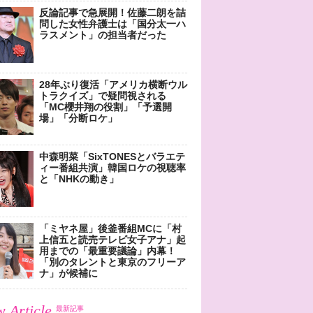
反論記事で急展開！佐藤二朗を詰
問した女性弁護士は「国分太一ハ
ラスメント」の担当者だった
28年ぶり復活「アメリカ横断ウル
トラクイズ」で疑問視される
「MC櫻井翔の役割」「予選開
場」「分断ロケ」
中森明菜「SixTONESとバラエテ
ィー番組共演」韓国ロケの視聴率
と「NHKの動き」
「ミヤネ屋」後釜番組MCに「村
上信五と読売テレビ女子アナ」起
用までの「最重要議論」内幕！
「別のタレントと東京のフリーア
ナ」が候補に
 Article
最新記事