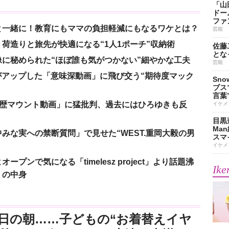
「山
ドー
ファ
と一緒に！教育にもママの負担軽減にもなるワケとは？
芸能
荷造りと旅先が快適になる“1人1ポーチ”収納術
佐藤
とな
に秘められた“ほぼ誰も気がつかない”細やかな工夫
芸能
nがアップした「意味深動画」に飛び交う“期待度マック
Sn
ブス
言葉
「学歴マウント動画」に猛批判、過去にはひろゆきも反
イケメ
目黒
Ma
みな実への禁断質問」で見せた“WEST.重岡大毅の男
スマイ
イケメ
ンで気になる「timelesz project」より話題沸
Ike
」の中身
日の朝……子どもの“お着替えイヤ