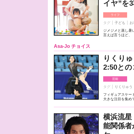
イヤ”を
ライフ
タグ
子ども
お
ジメジメと蒸し暑
言えば言うほど、「
Asa-Jo チョイス
りくりゅ
2:50
芸能
タグ
りくりゅう
フィギュアスケート
大きな注目を集めて
横浜流星
能関係者