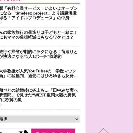
潤「有料会員サービス」いよいよオープン
なる「timelesz project」より話題沸騰
得る「アイドルプロデュース」の中身
ン
みの家族旅行の荷造りは子どもと一緒に！
にもママの負担軽減にもなるワケとは？
旅行や帰省が劇的にラクになる！荷造りと
が快適になる“1人1ポーチ”収納術
大学教授が人気YouTuberの「学歴マウン
画」に猛批判、過去にはひろゆきも反発…
和也との結婚後に炎上も…「田中みな実へ
断質問」で見せた“WEST.重岡大毅の男気
”に称賛の嵐
ン