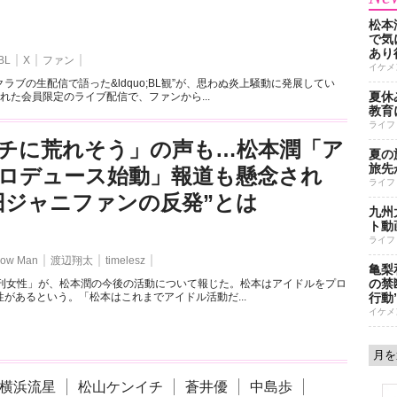
松本
で気に
あり
BL
X
ファン
イケメ
ラブの生配信で語った&ldquo;BL観”が、思わぬ炎上騒動に発展してい
夏休
れた会員限定のライブ配信で、ファンから...
教育
ライフ
チに荒れそう」の声も…松本潤「ア
夏の
旅先
ロデュース始動」報道も懸念され
ライフ
旧ジャニファンの反発”とは
九州
ト動
ライフ
ow Man
渡辺翔太
timelesz
亀梨
の禁
週刊女性」が、松本潤の今後の活動について報じた。松本はアイドルをプロ
があるという。「松本はこれまでアイドル活動だ...
行動
イケメ
横浜流星
松山ケンイチ
蒼井優
中島歩