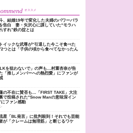
commend
オススメ
斗、結婚19年で変化した夫婦のパワーバラ
を告白 妻・矢沢心に課していた“モラハ
れすれ”鉄の掟とは
トイックな武尊が“引退した今こそ食べた
”2つとは「子供の頃から食べてなかったん
!LKを狙わないで」の声も…村重杏奈が告
た「推しメンバーへの熱烈愛」にファンが
戒
蓮の不在に賛否も…「FIRST TAKE」大注
裏で投稿された“Snow Manの意味深イン
”にファン感動
ン
流星「BL発言」に批判殺到！それでも芸能
者が「クレームは無理筋」と断じるワケ