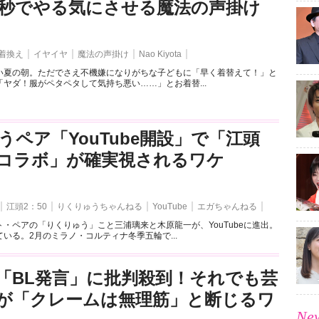
3秒でやる気にさせる魔法の声掛け
着換え
イヤイヤ
魔法の声掛け
Nao Kiyota
い夏の朝。ただでさえ不機嫌になりがちな子どもに「早く着替えて！」と
ヤダ！服がペタペタして気持ち悪い……」とお着替...
うペア「YouTube開設」で「江頭
とのコラボ」が確実視されるワケ
江頭2：50
りくりゅうちゃんねる
YouTube
エガちゃんねる
・ペアの「りくりゅう」こと三浦璃来と木原龍一が、YouTubeに進出。
いる。2月のミラノ・コルティナ冬季五輪で...
「BL発言」に批判殺到！それでも芸
が「クレームは無理筋」と断じるワ
New