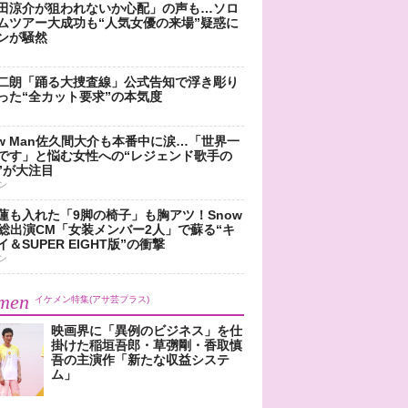
田涼介が狙われないか心配」の声も…ソロ
ムツアー大成功も“人気女優の来場”疑惑に
ンが騒然
二朗「踊る大捜査線」公式告知で浮き彫り
った“全カット要求”の本気度
ow Man佐久間大介も本番中に涙…「世界一
です」と悩む女性への“レジェンド歌手の
”が大注目
ン
蓮も入れた「9脚の椅子」も胸アツ！Snow
n総出演CM「女装メンバー2人」で蘇る“キ
＆SUPER EIGHT版”の衝撃
ン
men
イケメン特集(アサ芸プラス)
映画界に「異例のビジネス」を仕
掛けた稲垣吾郎・草彅剛・香取慎
吾の主演作「新たな収益システ
ム」