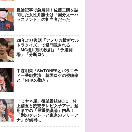
反論記事で急展開！佐藤二朗を詰
問した女性弁護士は「国分太一ハ
ラスメント」の担当者だった
28年ぶり復活「アメリカ横断ウル
トラクイズ」で疑問視される
「MC櫻井翔の役割」「予選開
場」「分断ロケ」
中森明菜「SixTONESとバラエテ
ィー番組共演」韓国ロケの視聴率
と「NHKの動き」
「ミヤネ屋」後釜番組MCに「村
上信五と読売テレビ女子アナ」起
用までの「最重要議論」内幕！
「別のタレントと東京のフリーア
ナ」が候補に