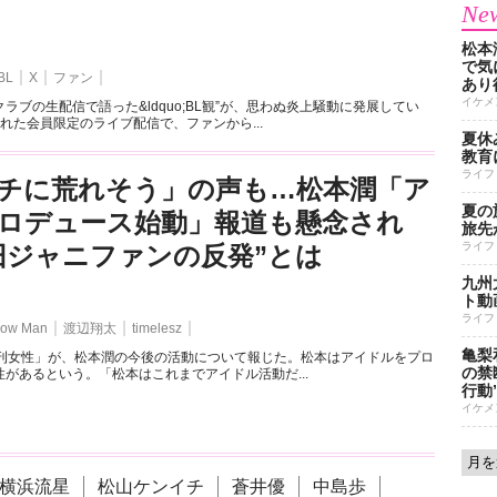
New
松本
で気に
BL
X
ファン
あり
イケメ
ラブの生配信で語った&ldquo;BL観”が、思わぬ炎上騒動に発展してい
れた会員限定のライブ配信で、ファンから...
夏休
教育
ライフ
チに荒れそう」の声も…松本潤「ア
夏の
ロデュース始動」報道も懸念され
旅先
ライフ
旧ジャニファンの反発”とは
九州
ト動
ライフ
ow Man
渡辺翔太
timelesz
亀梨
週刊女性」が、松本潤の今後の活動について報じた。松本はアイドルをプロ
の禁
があるという。「松本はこれまでアイドル活動だ...
行動
イケメ
横浜流星
松山ケンイチ
蒼井優
中島歩