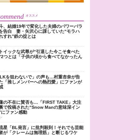
commend
オススメ
斗、結婚19年で変化した夫婦のパワーバラ
を告白 妻・矢沢心に課していた“モラハ
れすれ”鉄の掟とは
トイックな武尊が“引退した今こそ食べた
”2つとは「子供の頃から食べてなかったん
!LKを狙わないで」の声も…村重杏奈が告
た「推しメンバーへの熱烈愛」にファンが
戒
蓮の不在に賛否も…「FIRST TAKE」大注
裏で投稿された“Snow Manの意味深イン
”にファン感動
ン
流星「BL発言」に批判殺到！それでも芸能
者が「クレームは無理筋」と断じるワケ