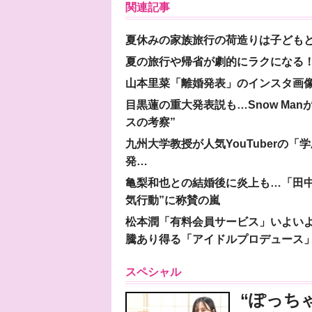
関連記事
夏休みの家族旅行の荷造りは子ども
夏の旅行や帰省が劇的にラクになる！
山本里菜「離婚発表」のインスタ画像
目黒蓮の重大発表説も…Snow Ma
スの考察”
九州大学教授が人気YouTuberの
発…
亀梨和也との結婚後に炎上も…「田中
気行動”に称賛の嵐
松本潤「有料会員サービス」いよいよオープ
騰あり得る「アイドルプロデュース
スペシャル
“ぽっち