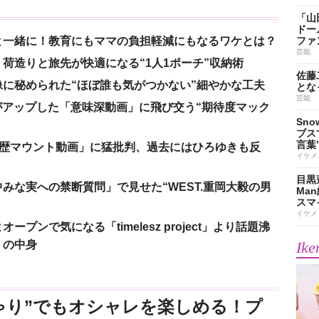
「山
ドー
と一緒に！教育にもママの負担軽減にもなるワケとは？
ファ
芸能
荷造りと旅先が快適になる“1人1ポーチ”収納術
佐藤
に秘められた“ほぼ誰も気がつかない”細やかな工夫
とな
芸能
nがアップした「意味深動画」に飛び交う“期待度マック
Sn
ブス
言葉
「学歴マウント動画」に猛批判、過去にはひろゆきも反
イケメ
目黒
みな実への禁断質問」で見せた“WEST.重岡大毅の男
Ma
スマイ
イケメ
ンで気になる「timelesz project」より話題沸
」の中身
Ike
ゃり”でもオシャレを楽しめる！プ