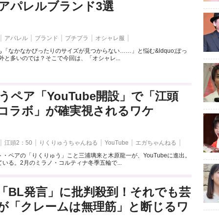
アパレルブランド3選
アパレル
ブランド
プチプラ
オシャレ服
「なかなかぴったりのサイズが見つからない……」と悩む&ldquo;ぽっ
外と多いのでは？そこで今回は、「オシャレ...
うペア「YouTube開設」で「江頭
とのコラボ」が確実視されるワケ
江頭2：50
りくりゅうちゃんねる
YouTube
エガちゃんねる
・ペアの「りくりゅう」こと三浦璃来と木原龍一が、YouTubeに進出。
いる。2月のミラノ・コルティナ冬季五輪で...
「BL発言」に批判殺到！それでも芸
が「クレームは無理筋」と断じるワ