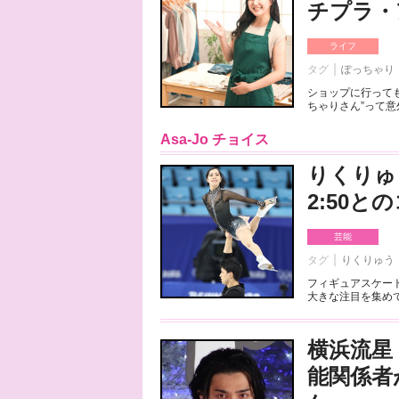
チプラ・
ライフ
タグ
ぽっちゃり
ショップに行っても
ちゃりさん”って意
Asa-Jo チョイス
りくりゅ
2:50
芸能
タグ
りくりゅう
フィギュアスケート
大きな注目を集めて
横浜流星
能関係者