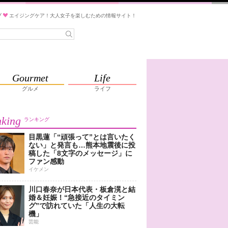
ブ
エイジングケア！大人女子を楽しむための情報サイト！
Gourmet
Life
グルメ
ライフ
king
ランキング
目黒蓮「“頑張って”とは言いたく
ない」と発言も…熊本地震後に投
稿した「8文字のメッセージ」に
ファン感動
イケメン
川口春奈が日本代表・板倉滉と結
婚＆妊娠！“急接近のタイミン
グ”で訪れていた「人生の大転
機」
芸能