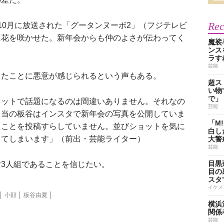
Re
0月に放送された「グータンヌーボ2」（フジテレビ
に花を咲かせた。新年会からも仲のよさが伝わってく
魔裟
ンス
ラす
芸能
たことに悪意が感じられるという声もある。
超ス
い物
で」
ネットで話題になるのは間違いありません。それなの
芸能
。当の板谷はインスタで新年会の写真を公開していま
「M
たことを投稿すらしていません。並びショットを気に
白し
ってしまいます」（前出・芸能ライター）
大警
芸能
目黒
3人組であることを信じたい。
目の
スタ
イケメ
小顔
板谷由夏
横浜
関係
芸能