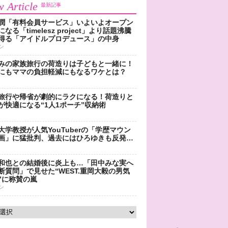
 Article
最新記事
潤「有料会員サービス」いよいよオープン
なる「timelesz project」より話題沸騰
得る「アイドルプロデュース」の中身
ン
みの家族旅行の荷造りは子どもと一緒に！
にもママの負担軽減にもなるワケとは？
旅行や帰省が劇的にラクになる！荷造りと
が快適になる“1人1ポーチ”収納術
大学教授が人気YouTuberの「学歴マウン
画」に猛批判、過去にはひろゆきも反発…
和也との結婚後に炎上も…「田中みな実へ
断質問」で見せた“WEST.重岡大毅の男気
”に称賛の嵐
ン