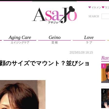
イケメン
ラ
SEARCH
Aging Care
Geino
Love
エイジングケア
芸 能
ラ ブ
2023/01/28 18:15
Ran
に顔のサイズでマウント？並びショ
1
2