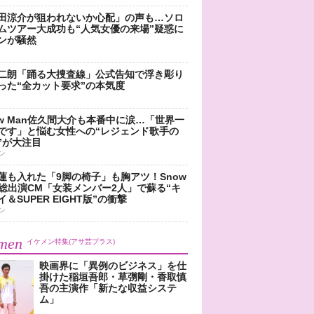
田涼介が狙われないか心配」の声も…ソロ
ムツアー大成功も“人気女優の来場”疑惑に
ンが騒然
二朗「踊る大捜査線」公式告知で浮き彫り
った“全カット要求”の本気度
ow Man佐久間大介も本番中に涙…「世界一
です」と悩む女性への“レジェンド歌手の
”が大注目
ン
蓮も入れた「9脚の椅子」も胸アツ！Snow
n総出演CM「女装メンバー2人」で蘇る“キ
＆SUPER EIGHT版”の衝撃
ン
men
イケメン特集(アサ芸プラス)
映画界に「異例のビジネス」を仕
掛けた稲垣吾郎・草彅剛・香取慎
吾の主演作「新たな収益システ
ム」