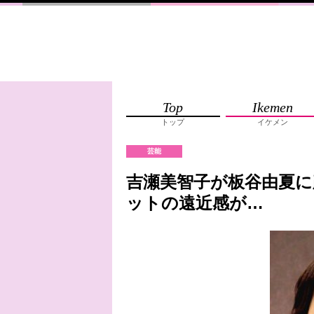
Top
Ikemen
トップ
イケメン
芸能
吉瀬美智子が板谷由夏
ットの遠近感が…