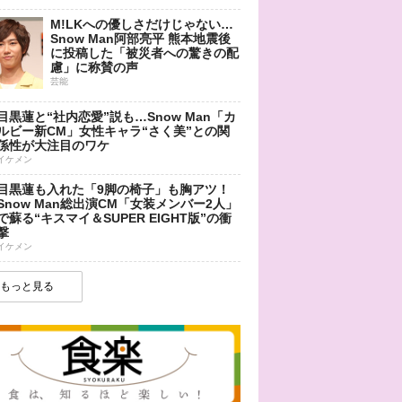
M!LKへの優しさだけじゃない…
Snow Man阿部亮平 熊本地震後
に投稿した「被災者への驚きの配
慮」に称賛の声
芸能
目黒蓮と“社内恋愛”説も…Snow Man「カ
ルビー新CM」女性キャラ“さく美”との関
係性が大注目のワケ
イケメン
目黒蓮も入れた「9脚の椅子」も胸アツ！
Snow Man総出演CM「女装メンバー2人」
で蘇る“キスマイ＆SUPER EIGHT版”の衝
撃
イケメン
もっと見る