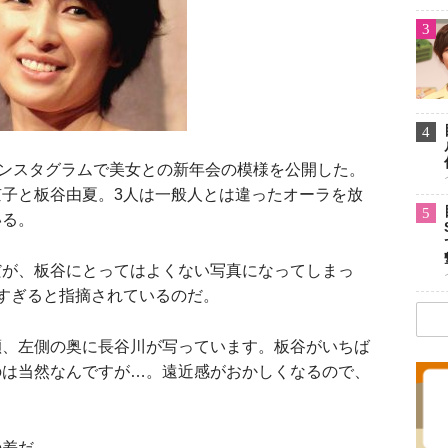
3
4
ンスタグラムで美女との新年会の模様を公開した。
子と板谷由夏。3人は一般人とは違ったオーラを放
5
いる。
が、板谷にとってはよくない写真になってしまっ
すぎると指摘されているのだ。
瀬、左側の奥に長谷川が写っています。板谷がいちば
のは当然なんですが…。遠近感がおかしくなるので、
差だ。