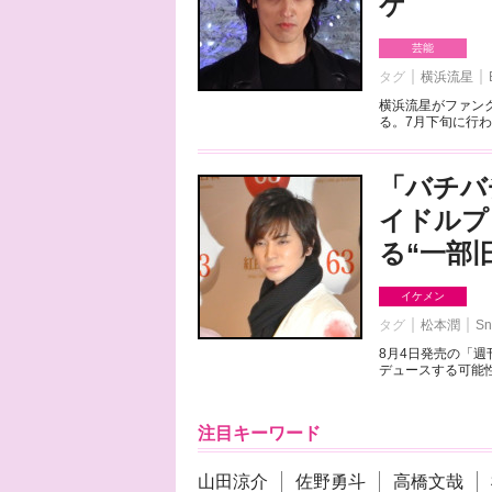
ケ
芸能
タグ
横浜流星
横浜流星がファンク
る。7月下旬に行わ
「バチバ
イドルプ
る“一部
イケメン
タグ
松本潤
Sn
8月4日発売の「
デュースする可能性
注目キーワード
山田涼介
佐野勇斗
高橋文哉