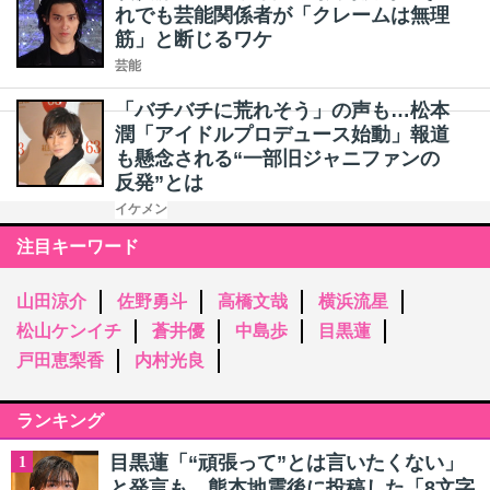
れでも芸能関係者が「クレームは無理
筋」と断じるワケ
芸能
「バチバチに荒れそう」の声も…松本
潤「アイドルプロデュース始動」報道
も懸念される“一部旧ジャニファンの
反発”とは
イケメン
注目キーワード
山田涼介
佐野勇斗
高橋文哉
横浜流星
松山ケンイチ
蒼井優
中島歩
目黒蓮
戸田恵梨香
内村光良
ランキング
目黒蓮「“頑張って”とは言いたくない」
1
と発言も…熊本地震後に投稿した「8文字