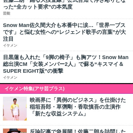
佐藤二朗「踊る大捜査線」公式告知で浮き彫りとな
った“全カット要求”の本気度
芸能
Snow Man佐久間大介も本番中に涙…「世界一ブス
です」と悩む女性への“レジェンド歌手の言葉”が大
注目
イケメン
目黒蓮も入れた「9脚の椅子」も胸アツ！Snow Man
総出演CM「女装メンバー2人」で蘇る“キスマイ＆
SUPER EIGHT版”の衝撃
イケメン
イケメン特集(アサ芸プラス)
映画界に「異例のビジネス」を仕掛けた
稲垣吾郎・草彅剛・香取慎吾の主演作
「新たな収益システム」
反論記事で急展開！佐藤二朗を詰問した