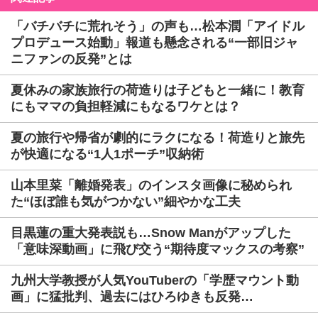
「バチバチに荒れそう」の声も…松本潤「アイドル
プロデュース始動」報道も懸念される“一部旧ジャ
ニファンの反発”とは
夏休みの家族旅行の荷造りは子どもと一緒に！教育
にもママの負担軽減にもなるワケとは？
夏の旅行や帰省が劇的にラクになる！荷造りと旅先
が快適になる“1人1ポーチ”収納術
山本里菜「離婚発表」のインスタ画像に秘められ
た“ほぼ誰も気がつかない”細やかな工夫
目黒蓮の重大発表説も…Snow Manがアップした
「意味深動画」に飛び交う“期待度マックスの考察”
九州大学教授が人気YouTuberの「学歴マウント動
画」に猛批判、過去にはひろゆきも反発…