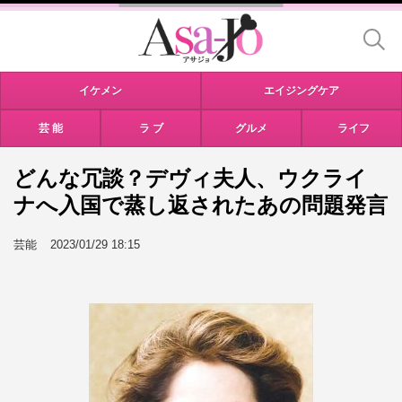
イケメン
エイジングケア
芸 能
ラ ブ
グルメ
ライフ
どんな冗談？デヴィ夫人、ウクライ
ナへ入国で蒸し返されたあの問題発言
芸能
2023/01/29 18:15