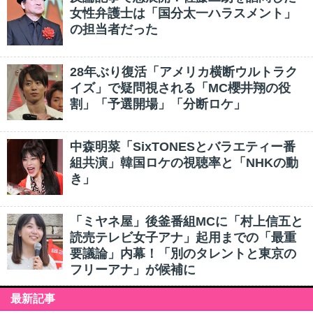
女性弁護士は「国分太一ハラスメント」
の担当者だった
28年ぶり復活「アメリカ横断ウルトラク
イズ」で疑問視される「MC櫻井翔の役
割」「予選開場」「分断ロケ」
中森明菜「SixTONESとバラエティー番
組共演」韓国ロケの視聴率と「NHKの動
き」
「ミヤネ屋」後釜番組MCに「村上信五と
読売テレビ女子アナ」起用までの「最重
要議論」内幕！「別のタレントと東京の
フリーアナ」が候補に
最新記事