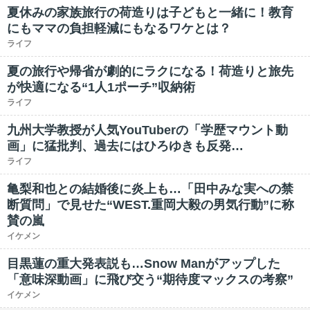
夏休みの家族旅行の荷造りは子どもと一緒に！教育
にもママの負担軽減にもなるワケとは？
ライフ
夏の旅行や帰省が劇的にラクになる！荷造りと旅先
が快適になる“1人1ポーチ”収納術
ライフ
九州大学教授が人気YouTuberの「学歴マウント動
画」に猛批判、過去にはひろゆきも反発…
ライフ
亀梨和也との結婚後に炎上も…「田中みな実への禁
断質問」で見せた“WEST.重岡大毅の男気行動”に称
賛の嵐
イケメン
目黒蓮の重大発表説も…Snow Manがアップした
「意味深動画」に飛び交う“期待度マックスの考察”
イケメン