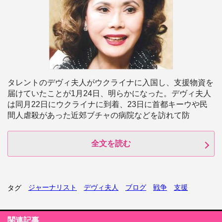
タレントのデヴィ夫人がウクライナに入国し、支援物資を
届けていたことが1月24日、明らかになった。デヴィ夫人
は同月22日にウクライナに到着、23日に首都キーウや民
間人虐殺があった近郊ブチャの病院などを訪れて防
全文を読む
ジャーナリスト
デヴィ夫人
ブログ
戦争
支援
タグ
関連記事