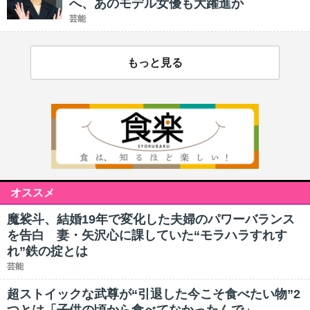
へ、あのモデル女優も大躍進か
芸能
もっと見る
オススメ
魔裟斗、結婚19年で変化した夫婦のパワーバランス
を告白 妻・矢沢心に課していた“モラハラすれす
れ”鉄の掟とは
芸能
超ストイックな武尊が“引退した今こそ食べたい物”2