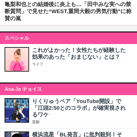
亀梨和也との結婚後に炎上も…「田中みな実への禁
断質問」で見せた“WEST.重岡大毅の男気行動”に称
賛の嵐
スペシャル
これがよかった！女性たちが経験した
効果のあった「おまじない」とは？
ライフ
Asa-Jo チョイス
りくりゅうペア「YouTube開設」で
「江頭2:50とのコラボ」が確実視され
るワケ
芸能
横浜流星「BL発言」に批判殺到！そ