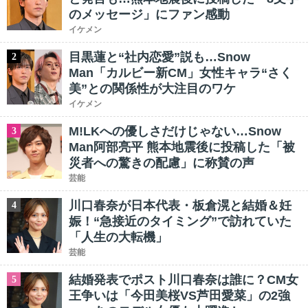
のメッセージ」にファン感動
イケメン
目黒蓮と“社内恋愛”説も…Snow
2
Man「カルビー新CM」女性キャラ“さく
美”との関係性が大注目のワケ
イケメン
M!LKへの優しさだけじゃない…Snow
3
Man阿部亮平 熊本地震後に投稿した「被
災者への驚きの配慮」に称賛の声
芸能
川口春奈が日本代表・板倉滉と結婚＆妊
4
娠！“急接近のタイミング”で訪れていた
「人生の大転機」
芸能
結婚発表でポスト川口春奈は誰に？CM女
5
王争いは「今田美桜VS芦田愛菜」の2強