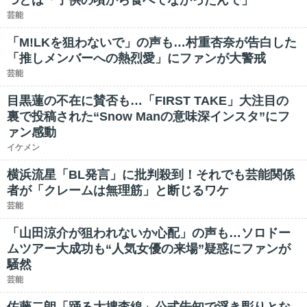
つとは「子供の頃から食べてなかったんで」
芸能
「M!LKを狙わないで」の声も…村重杏奈が告白した
「推しメンバーへの熱烈愛」にファンが大警戒
芸能
目黒蓮の不在に賛否も…「FIRST TAKE」大注目の
裏で投稿された“Snow Manの意味深インスタ”にフ
ァン感動
イケメン
横浜流星「BL発言」に批判殺到！それでも芸能関係
者が「クレームは無理筋」と断じるワケ
芸能
「山田涼介が狙われないか心配」の声も…ソロドー
ムツアー大成功も“人気女優の来場”疑惑にファンが
騒然
芸能