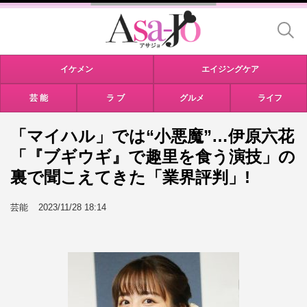
イケメン
エイジングケア
芸 能
ラ ブ
グルメ
ライフ
「マイハル」では“小悪魔”…伊原六花
「『ブギウギ』で趣里を食う演技」の
裏で聞こえてきた「業界評判」!
芸能
2023/11/28 18:14