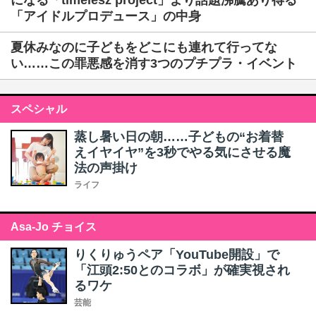
になる「timelesz project」より話題沸騰あり得る
「アイドルプロデュース」の中身
夏休みなのに子どもをどこにも連れて行ってな
い……この罪悪感を消す3つのプチプラ・イベント
スペシャル
蒸し暑い日の朝……子どもの“お着替
えイヤイヤ”を3秒でやる気にさせる魔
法の声掛け
ライフ
Asa-Jo チョイス
りくりゅうペア「YouTube開設」で
「江頭2:50とのコラボ」が確実視され
るワケ
芸能