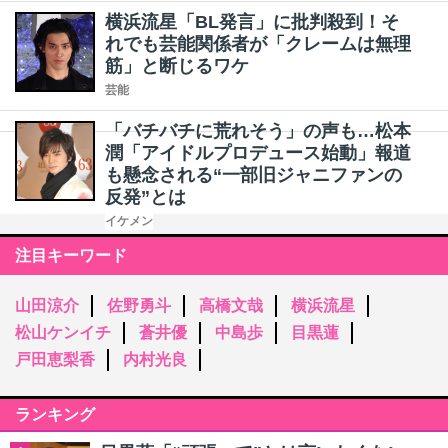
横浜流星「BL発言」に批判殺到！そ
れでも芸能関係者が「クレームは無理
筋」と断じるワケ
芸能
「バチバチに荒れそう」の声も…松本
潤「アイドルプロデュース始動」報道
も懸念される“一部旧ジャニファンの
反発”とは
イケメン
注目キーワード
山田涼介
佐野勇斗
高橋文哉
横浜流星
松山ケンイチ
蒼井優
中島歩
目黒蓮
戸田恵梨香
内村光良
ランキング