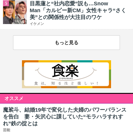
目黒蓮と“社内恋愛”説も…Snow
5
Man「カルビー新CM」女性キャラ“さく
美”との関係性が大注目のワケ
イケメン
もっと見る
オススメ
魔裟斗、結婚19年で変化した夫婦のパワーバランス
を告白 妻・矢沢心に課していた“モラハラすれす
れ”鉄の掟とは
芸能