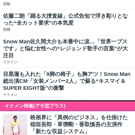
芸能
佐藤二朗「踊る大捜査線」公式告知で浮き彫りとな
った“全カット要求”の本気度
芸能
Snow Man佐久間大介も本番中に涙…「世界一ブス
です」と悩む女性への“レジェンド歌手の言葉”が大
注目
イケメン
目黒蓮も入れた「9脚の椅子」も胸アツ！Snow Man
総出演CM「女装メンバー2人」で蘇る“キスマイ＆
SUPER EIGHT版”の衝撃
イケメン
イケメン特集(アサ芸プラス)
映画界に「異例のビジネス」を仕掛けた
稲垣吾郎・草彅剛・香取慎吾の主演作
「新たな収益システム」