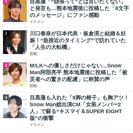
目黒蓮「“頑張って”とは言いたくない」
1
と発言も…熊本地震後に投稿した「8文字
のメッセージ」にファン感動
イケメン
川口春奈が日本代表・板倉滉と結婚＆妊
2
娠！“急接近のタイミング”で訪れていた
「人生の大転機」
芸能
M!LKへの優しさだけじゃない…Snow
3
Man阿部亮平 熊本地震後に投稿した「被
災者への驚きの配慮」に称賛の声
芸能
目黒蓮も入れた「9脚の椅子」も胸アツ！
4
Snow Man総出演CM「女装メンバー2
人」で蘇る“キスマイ＆SUPER EIGHT
版”の衝撃
イケメン