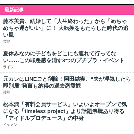
最新記事
藤本美貴、結婚して「人生終わった」から「めちゃ
めちゃ運がいい」に！ 大転換をもたらした時代の追
い風
芸能
夏休みなのに子どもをどこにも連れて行ってな
い……この罪悪感を消す3つのプチプラ・イベント
ライフ
元カレはLINEごと削除！岡田結実、“夫が浮気したら
即別居”発言も納得の過去恋愛観
芸能
松本潤「有料会員サービス」いよいよオープンで気
になる「timelesz project」より話題沸騰あり得る
「アイドルプロデュース」の中身
イケメン