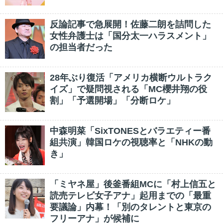
反論記事で急展開！佐藤二朗を詰問した
女性弁護士は「国分太一ハラスメント」
の担当者だった
28年ぶり復活「アメリカ横断ウルトラク
イズ」で疑問視される「MC櫻井翔の役
割」「予選開場」「分断ロケ」
中森明菜「SixTONESとバラエティー番
組共演」韓国ロケの視聴率と「NHKの動
き」
「ミヤネ屋」後釜番組MCに「村上信五と
読売テレビ女子アナ」起用までの「最重
要議論」内幕！「別のタレントと東京の
フリーアナ」が候補に