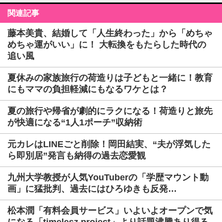
関連記事
藤本美貴、結婚して「人生終わった」から「めちゃ
めちゃ運がいい」に！ 大転換をもたらした時代の
追い風
夏休みの家族旅行の荷造りは子どもと一緒に！教育
にもママの負担軽減にもなるワケとは？
夏の旅行や帰省が劇的にラクになる！荷造りと旅先
が快適になる“1人1ポーチ”収納術
元カレはLINEごと削除！岡田結実、“夫が浮気した
ら即別居”発言も納得の過去恋愛観
九州大学教授が人気YouTuberの「学歴マウント動
画」に猛批判、過去にはひろゆきも反発…
松本潤「有料会員サービス」いよいよオープンで気