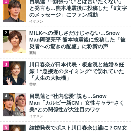
目黒蓮「“頑張って”とは言いたくない」
1
と発言も…熊本地震後に投稿した「8文字
のメッセージ」にファン感動
イケメン
M!LKへの優しさだけじゃない…Snow
2
Man阿部亮平 熊本地震後に投稿した「被
災者への驚きの配慮」に称賛の声
芸能
川口春奈が日本代表・板倉滉と結婚＆妊
3
娠！“急接近のタイミング”で訪れていた
「人生の大転機」
芸能
目黒蓮と“社内恋愛”説も…Snow
4
Man「カルビー新CM」女性キャラ“さく
美”との関係性が大注目のワケ
イケメン
結婚発表でポスト川口春奈は誰に？CM女
5