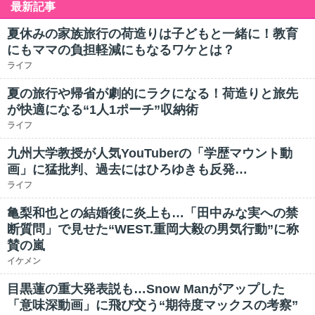
最新記事
夏休みの家族旅行の荷造りは子どもと一緒に！教育
にもママの負担軽減にもなるワケとは？
ライフ
夏の旅行や帰省が劇的にラクになる！荷造りと旅先
が快適になる“1人1ポーチ”収納術
ライフ
九州大学教授が人気YouTuberの「学歴マウント動
画」に猛批判、過去にはひろゆきも反発…
ライフ
亀梨和也との結婚後に炎上も…「田中みな実への禁
断質問」で見せた“WEST.重岡大毅の男気行動”に称
賛の嵐
イケメン
目黒蓮の重大発表説も…Snow Manがアップした
「意味深動画」に飛び交う“期待度マックスの考察”