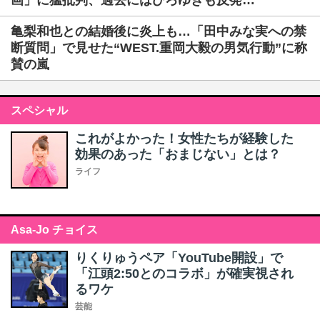
画」に猛批判、過去にはひろゆきも反発…
亀梨和也との結婚後に炎上も…「田中みな実への禁
断質問」で見せた“WEST.重岡大毅の男気行動”に称
賛の嵐
スペシャル
これがよかった！女性たちが経験した
効果のあった「おまじない」とは？
ライフ
Asa-Jo チョイス
りくりゅうペア「YouTube開設」で
「江頭2:50とのコラボ」が確実視され
るワケ
芸能