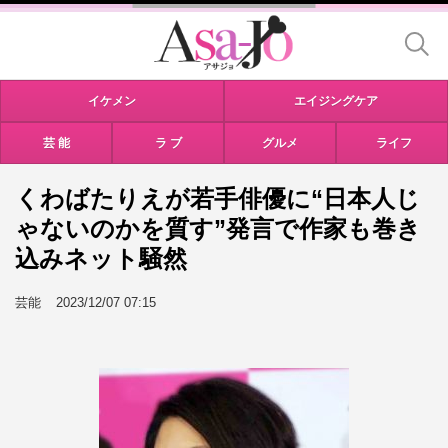
イケメン
エイジングケア
芸 能
ラ ブ
グルメ
ライフ
くわばたりえが若手俳優に“日本人じ
ゃないのかを質す”発言で作家も巻き
込みネット騒然
芸能
2023/12/07 07:15