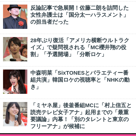
反論記事で急展開！佐藤二朗を詰問した
女性弁護士は「国分太一ハラスメント」
の担当者だった
28年ぶり復活「アメリカ横断ウルトラク
イズ」で疑問視される「MC櫻井翔の役
割」「予選開場」「分断ロケ」
中森明菜「SixTONESとバラエティー番
組共演」韓国ロケの視聴率と「NHKの動
き」
「ミヤネ屋」後釜番組MCに「村上信五と
読売テレビ女子アナ」起用までの「最重
要議論」内幕！「別のタレントと東京の
フリーアナ」が候補に