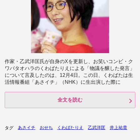
作家・乙武洋匡氏が自身のXを更新し、お笑いコンビ・ク
ワバタオハラのくわばたりえによる「物議を醸した発言」
について言及したのは、12月4日。この日、くわばたは生
活情報番組「あさイチ」（NHK）に生出演した際に
全文を読む
あさイチ
おせち
くわばたりえ
乙武洋匡
井上祐貴
タグ