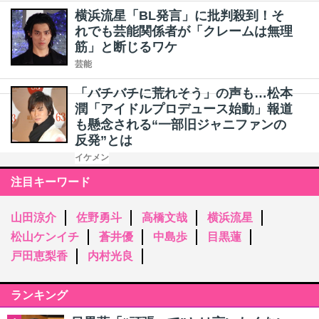
横浜流星「BL発言」に批判殺到！そ
れでも芸能関係者が「クレームは無理
筋」と断じるワケ
芸能
「バチバチに荒れそう」の声も…松本
潤「アイドルプロデュース始動」報道
も懸念される“一部旧ジャニファンの
反発”とは
イケメン
注目キーワード
山田涼介
佐野勇斗
高橋文哉
横浜流星
松山ケンイチ
蒼井優
中島歩
目黒蓮
戸田恵梨香
内村光良
ランキング