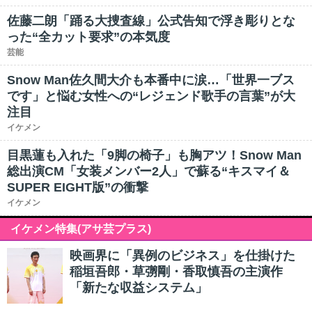
佐藤二朗「踊る大捜査線」公式告知で浮き彫りとな
った“全カット要求”の本気度
芸能
Snow Man佐久間大介も本番中に涙…「世界一ブス
です」と悩む女性への“レジェンド歌手の言葉”が大
注目
イケメン
目黒蓮も入れた「9脚の椅子」も胸アツ！Snow Man
総出演CM「女装メンバー2人」で蘇る“キスマイ＆
SUPER EIGHT版”の衝撃
イケメン
イケメン特集(アサ芸プラス)
映画界に「異例のビジネス」を仕掛けた
稲垣吾郎・草彅剛・香取慎吾の主演作
「新たな収益システム」