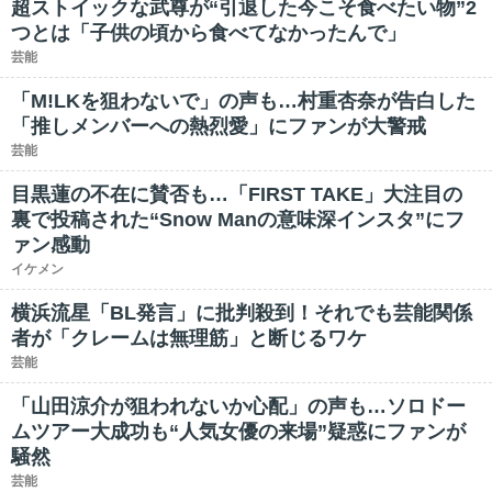
超ストイックな武尊が“引退した今こそ食べたい物”2
つとは「子供の頃から食べてなかったんで」
芸能
「M!LKを狙わないで」の声も…村重杏奈が告白した
「推しメンバーへの熱烈愛」にファンが大警戒
芸能
目黒蓮の不在に賛否も…「FIRST TAKE」大注目の
裏で投稿された“Snow Manの意味深インスタ”にフ
ァン感動
イケメン
横浜流星「BL発言」に批判殺到！それでも芸能関係
者が「クレームは無理筋」と断じるワケ
芸能
「山田涼介が狙われないか心配」の声も…ソロドー
ムツアー大成功も“人気女優の来場”疑惑にファンが
騒然
芸能