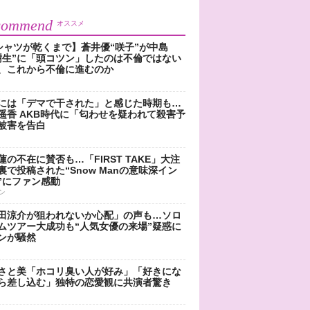
commend
オススメ
シャツが乾くまで】蒼井優“咲子”が中島
樹生”に「頭コツン」したのは不倫ではない
、これから不倫に進むのか
には「デマで干された」と感じた時期も…
遥香 AKB時代に「匂わせを疑われて殺害予
被害を告白
蓮の不在に賛否も…「FIRST TAKE」大注
裏で投稿された“Snow Manの意味深イン
”にファン感動
ン
田涼介が狙われないか心配」の声も…ソロ
ムツアー大成功も“人気女優の来場”疑惑に
ンが騒然
さと美「ホコリ臭い人が好み」「好きにな
ら差し込む」独特の恋愛観に共演者驚き