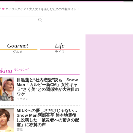
ブ
エイジングケア！大人女子を楽しむための情報サイト！
Gourmet
Life
グルメ
ライフ
king
ランキング
目黒蓮と“社内恋愛”説も…Snow
Man「カルビー新CM」女性キャ
ラ“さく美”との関係性が大注目の
ワケ
イケメン
M!LKへの優しさだけじゃない…
Snow Man阿部亮平 熊本地震後
に投稿した「被災者への驚きの配
慮」に称賛の声
芸能