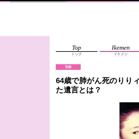
Top
Ikemen
トップ
イケメン
芸能
64歳で肺がん死のりり
た遺言とは？