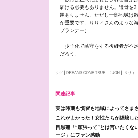
届ける必要もありません。遺骨を2
題ありません。ただし一部地域は
が重要です。りりィさんのような
プランナー）
少子化で墓守をする後継者が不足
だろう。
タグ
DREAMS COME TRUE
JUON
りりィ
関連記事
実は時期も慣習も地域によってさま
これがよかった！女性たちが経験し
目黒蓮「“頑張って”とは言いたくな
ージ」にファン感動