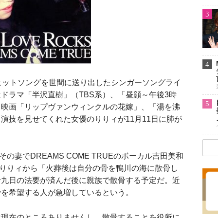
3
4
ヒットソングを世間に送り出したシンガーソングライ
ドラマ「半沢直樹」（TBS系）、「昼顔～午後3時
5
、映画「リップヴァンウィンクルの花嫁」、「湯を沸
演技を見せてくれた女優のりりィが11月11日に肺が
妻でDREAMS COME TRUEのボーカル吉田美和
はりりィから「火葬後は自分の骨を鴨川の海に散骨し
十九日の法要が済んだ後に親族で散骨する予定だ。近
骨を希望する人が急増しているという。
は現在のところありませんし、散骨することを役所に