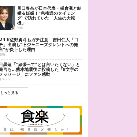
川口春奈が日本代表・板倉滉と結
婚＆妊娠！“急接近のタイミン
グ”で訪れていた「人生の大転
機」
芸能
M!LK佐野勇斗もガチ注意…吉田仁人「ゴ
チ」出演も“旧ジャニーズタレントへの発
言”が炎上した理由
芸能
目黒蓮「“頑張って”とは言いたくない」と
発言も…熊本地震後に投稿した「8文字の
メッセージ」にファン感動
イケメン
もっと見る