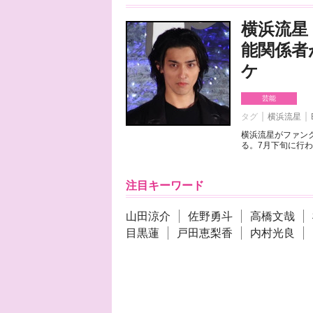
横浜流星
能関係者
ケ
芸能
タグ
横浜流星
横浜流星がファンク
る。7月下旬に行わ
注目キーワード
山田涼介
佐野勇斗
高橋文哉
目黒蓮
戸田恵梨香
内村光良