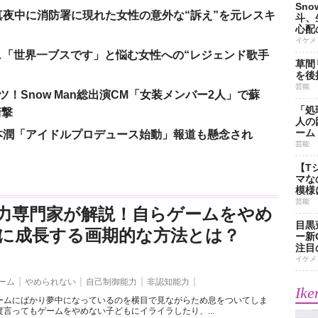
Sn
夜中に消防署に現れた女性の意外な“訴え”を元レスキ
斗、
心配
イケメ
涙…「世界一ブスです」と悩む女性への“レジェンド歌手
草間
を後
芸能
！Snow Man総出演CM「女装メンバー2人」で蘇
「処
衝撃
人の
ーム
本潤「アイドルプロデュース始動」報道も懸念され
芸能
【T
マな
模様
芸能
力専門家が解説！自らゲームをやめ
目黒
に成長する画期的な方法とは？
ー新
注目
イケメ
ーム
やめられない
自己制御能力
非認知能力
Ike
ームにばかり夢中になっているのを横目で見ながらため息をついてしま
言ってもゲームをやめない子どもにイライラしたり、...