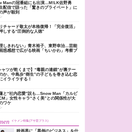
ow Manの冠番組にも出演…M!LK佐野勇
生配信で語った「驚きのプライベート」に
の声が殺到
ン
リチャード敬太が本格復帰！「完全復活」
押しする“圧倒的な人徳”
理しきれない」青木裕子、東野幸治…芸能
困惑感想で広がる映画「ちいかわ」考察ブ
シャツが乾くまで】“毒親の連鎖”が裏テー
のか、中島歩“樹生”の子どもを巻き込む恋
にイライラする！
蓮と“社内恋愛”説も…Snow Man「カルビ
CM」女性キャラ“さく美”との関係性が大
のワケ
ン
men
イケメン特集(アサ芸プラス)
映画界に「異例のビジネス」を仕