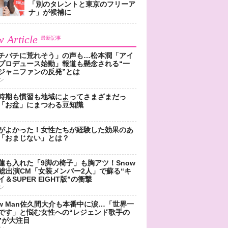
「別のタレントと東京のフリーア
ナ」が候補に
 Article
最新記事
チバチに荒れそう」の声も…松本潤「アイ
プロデュース始動」報道も懸念される“一
ジャニファンの反発”とは
ン
時期も慣習も地域によってさまざまだっ
「お盆」にまつわる豆知識
がよかった！女性たちが経験した効果のあ
「おまじない」とは？
蓮も入れた「9脚の椅子」も胸アツ！Snow
n総出演CM「女装メンバー2人」で蘇る“キ
＆SUPER EIGHT版”の衝撃
ン
ow Man佐久間大介も本番中に涙…「世界一
です」と悩む女性への“レジェンド歌手の
”が大注目