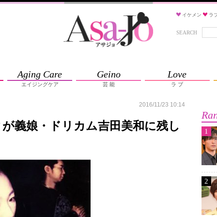
イケメン
ラ
SEARCH
Aging Care
Geino
Love
エイジングケア
芸 能
ラ ブ
2016/11/23 10:14
Ran
ィが義娘・ドリカム吉田美和に残し
1
2