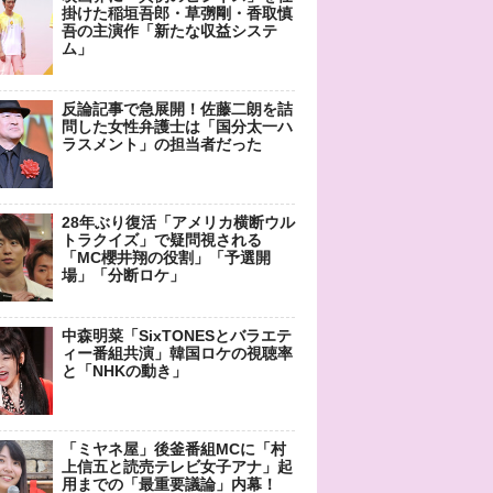
掛けた稲垣吾郎・草彅剛・香取慎
吾の主演作「新たな収益システ
ム」
反論記事で急展開！佐藤二朗を詰
問した女性弁護士は「国分太一ハ
ラスメント」の担当者だった
28年ぶり復活「アメリカ横断ウル
トラクイズ」で疑問視される
「MC櫻井翔の役割」「予選開
場」「分断ロケ」
中森明菜「SixTONESとバラエテ
ィー番組共演」韓国ロケの視聴率
と「NHKの動き」
「ミヤネ屋」後釜番組MCに「村
上信五と読売テレビ女子アナ」起
用までの「最重要議論」内幕！