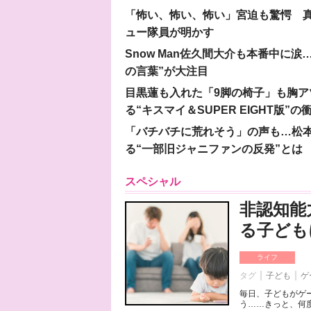
「怖い、怖い、怖い」宮迫も驚愕 真
ュー隊員が明かす
Snow Man佐久間大介も本番中に
の言葉”が大注目
目黒蓮も入れた「9脚の椅子」も胸アツ
る“キスマイ＆SUPER EIGHT版”の
「バチバチに荒れそう」の声も…松
る“一部旧ジャニファンの反発”とは
スペシャル
非認知能
る子ども
ライフ
タグ
子ども
ゲ
毎日、子どもがゲ
う……きっと、何度