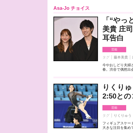
Asa-Jo チョイス
「“やっ
美貴 庄
耳告白
芸能
タグ
藤本美貴
今やおしどり夫婦
春。渋谷で偶然出会
りくりゅ
2:50
芸能
タグ
りくりゅう
フィギュアスケート
大きな注目を集めて