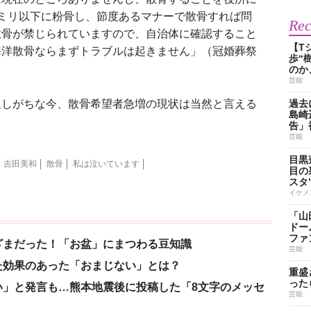
ミリ以下に粉骨し、節度あるマナーで散骨すれば問
Re
散骨が禁じられていますので、自治体に確認すること
【T
海洋散骨ならまずトラブルは起きません」（冠婚葬祭
歩“
のか
芸能
しがちな今、散骨希望者急増の現状は当然と言える
過去
島崎
告」
芸能
目黒
吉田美和
散骨
私は泣いています
目の
スタ
イケメ
「山
ドー
ファ
ざまだった！「お盆」にまつわる豆知識
芸能
た効果のあった「おまじない」とは？
重盛
った
い」と発言も…熊本地震後に投稿した「8文字のメッセ
芸能