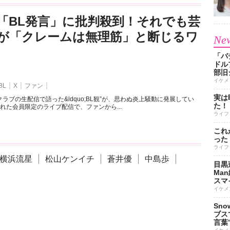
「BL発言」に批判殺到！それでも芸
が「クレームは無理筋」と断じるワ
New
「バ
ドル
部旧
イケメ
BL
X
ファン
実は
ラブの生配信で語った&ldquo;BL観”が、思わぬ炎上騒動に発展してい
た！
れた会員限定のライブ配信で、ファンから...
ライフ
これ
った
ライフ
横浜流星
松山ケンイチ
蒼井優
中島歩
目黒
Ma
スマイ
イケメ
Sn
ブス
言葉