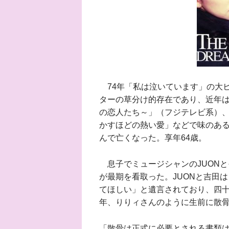
74年「私は泣いています」の大
ターの草分け的存在であり、近年は
の恋人たち～」（フジテレビ系）
かすほどの熱い愛」などで味のある
んで亡くなった。享年64歳。
息子でミュージシャンのJUONとその
が最期を看取った。JUONと吉田
てほしい」と遺言されており、四
年、りりィさんのように生前に散
「散骨は正式に必要とされる書類