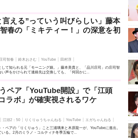
と言える”っていう叫びらしい」藤本
司智春の「ミキティー！」の深意を初
庄司智春
鈴木おさむ
YouTube
田村淳
として知られる元「モーニング娘。」藤本美貴と、「品川庄司」の庄司智
い声をかけられて連絡先は交換しても、「何回かに...
うペア「YouTube開設」で「江頭
とのコラボ」が確実視されるワケ
江頭2：50
りくりゅうちゃんねる
YouTube
エガちゃんねる
・ペアの「りくりゅう」こと三浦璃来と木原龍一が、YouTubeに進出。
いる。2月のミラノ・コルティナ冬季五輪で...