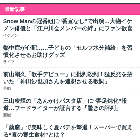
最新記事
Snow Manの冠番組に“番宣なし”で出演…大物イケ
メン俳優と「江戸川会メンバーの絆」にファン歓喜
イケメン
熱中症が心配……子どもの「セルフ水分補給」を習
慣化させるお助けグッズ
ライフ
前山剛久「歌手デビュー」に批判殺到！猛反発を招
いた「神田沙也加さんを連想させる歌詞」
芸能
三山凌輝の「あんかけパスタ店」に“客足鈍化”報
道…フードライターが証言する「驚きの評判」
芸能
「薬膳」で美味しく夏バテを撃退！スーパーで買え
る“夏の養生食材”とは？