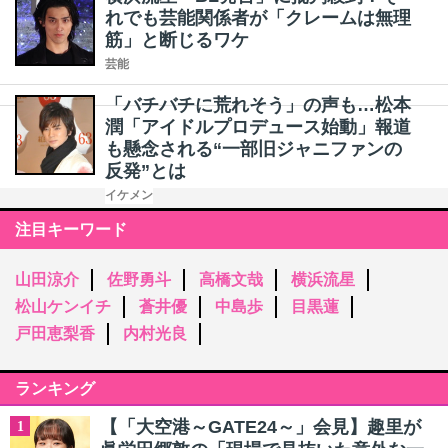
れでも芸能関係者が「クレームは無理
筋」と断じるワケ
芸能
「バチバチに荒れそう」の声も…松本
潤「アイドルプロデュース始動」報道
も懸念される“一部旧ジャニファンの
反発”とは
イケメン
注目キーワード
山田涼介
佐野勇斗
高橋文哉
横浜流星
松山ケンイチ
蒼井優
中島歩
目黒蓮
戸田恵梨香
内村光良
ランキング
【「大空港～GATE24～」会見】趣里が
1