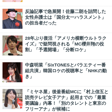
反論記事で急展開！佐藤二朗を詰問した
女性弁護士は「国分太一ハラスメント」
の担当者だった
28年ぶり復活「アメリカ横断ウルトラク
イズ」で疑問視される「MC櫻井翔の役
割」「予選開場」「分断ロケ」
中森明菜「SixTONESとバラエティー番
組共演」韓国ロケの視聴率と「NHKの動
き」
「ミヤネ屋」後釜番組MCに「村上信五と
読売テレビ女子アナ」起用までの「最重
要議論」内幕！「別のタレントと東京の
フリーアナ」が候補に