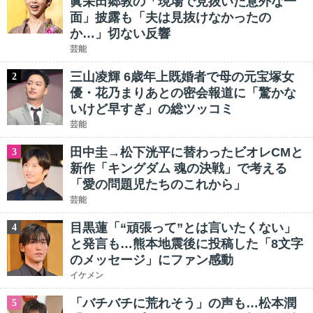
眞栄田郷敦の「現場で見抜いた意外な一
面」披露も「夫は見抜けなかったの
か…」切ない反響
芸能
三山凌輝 6歳年上既婚者で母の元宝塚女
2
優・花乃まりあとの密会報道に「驚かな
いけど早すぎ」の総ツッコミ
芸能
田中圭→松下洸平に替わったビオレCMと
3
新作「キングダム 魂の決戦」で考える
「愛の問題児たちのこれから」
芸能
目黒蓮「“頑張って”とは言いたくない」
4
と発言も…熊本地震後に投稿した「8文字
のメッセージ」にファン感動
イケメン
「バチバチに荒れそう」の声も…松本潤
5