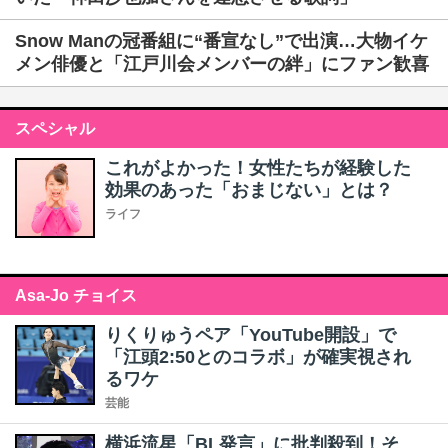
Snow Manの冠番組に“番宣なし”で出演…大物イケ
メン俳優と「江戸川会メンバーの絆」にファン歓喜
スペシャル
これがよかった！女性たちが経験した
効果のあった「おまじない」とは？
ライフ
Asa-Jo チョイス
りくりゅうペア「YouTube開設」で
「江頭2:50とのコラボ」が確実視され
るワケ
芸能
横浜流星「BL発言」に批判殺到！そ