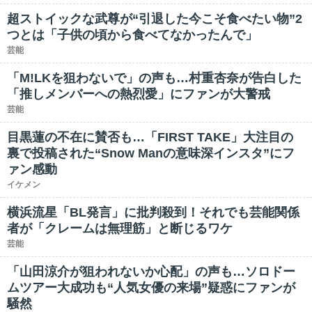
超ストイックな武尊が“引退した今こそ食べたい物”2
つとは「子供の頃から食べてなかったんで」
芸能
「M!LKを狙わないで」の声も…村重杏奈が告白した
「推しメンバーへの熱烈愛」にファンが大警戒
芸能
目黒蓮の不在に賛否も…「FIRST TAKE」大注目の
裏で投稿された“Snow Manの意味深インスタ”にフ
ァン感動
イケメン
横浜流星「BL発言」に批判殺到！それでも芸能関係
者が「クレームは無理筋」と断じるワケ
芸能
「山田涼介が狙われないか心配」の声も…ソロドー
ムツアー大成功も“人気女優の来場”疑惑にファンが
騒然