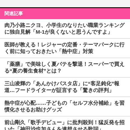
関連記事
肉乃小路ニクヨ、小学生のなりたい職業ランキング
に独自見解「M-1が良くないと思うんですよ」
医師が教える！レジャーの定番・テーマパークに行
く前に知っておきたい「熱中症」対策
「薬膳」で美味しく夏バテを撃退！スーパーで買え
る“夏の養生食材”とは？
三山凌輝の「あんかけパスタ店」に“客足鈍化”報
道…フードライターが証言する「驚きの評判」
熱中症が心配……子どもの「セルフ水分補給」を習
慣化させるお助けグッズ
前山剛久「歌手デビュー」に批判殺到！猛反発を招
いた「神田沙也加さんを連想させる歌詞」