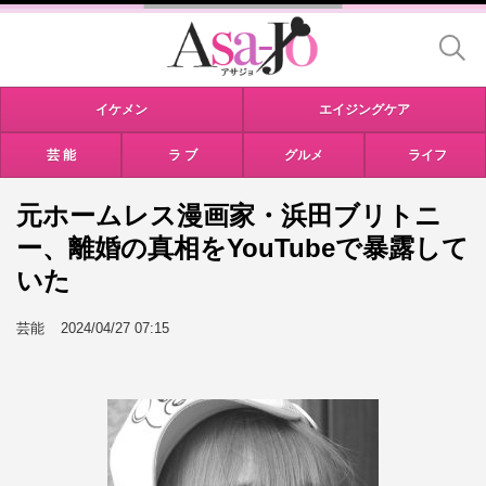
イケメン
エイジングケア
芸 能
ラ ブ
グルメ
ライフ
元ホームレス漫画家・浜田ブリトニ
ー、離婚の真相をYouTubeで暴露して
いた
芸能
2024/04/27 07:15