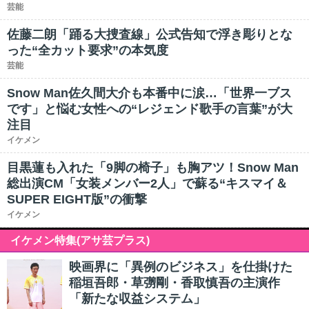
芸能
佐藤二朗「踊る大捜査線」公式告知で浮き彫りとな
った“全カット要求”の本気度
芸能
Snow Man佐久間大介も本番中に涙…「世界一ブス
です」と悩む女性への“レジェンド歌手の言葉”が大
注目
イケメン
目黒蓮も入れた「9脚の椅子」も胸アツ！Snow Man
総出演CM「女装メンバー2人」で蘇る“キスマイ＆
SUPER EIGHT版”の衝撃
イケメン
イケメン特集(アサ芸プラス)
映画界に「異例のビジネス」を仕掛けた
稲垣吾郎・草彅剛・香取慎吾の主演作
「新たな収益システム」