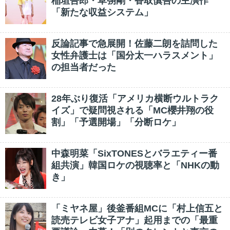
稲垣吾郎・草彅剛・香取慎吾の主演作
「新たな収益システム」
反論記事で急展開！佐藤二朗を詰問した
女性弁護士は「国分太一ハラスメント」
の担当者だった
28年ぶり復活「アメリカ横断ウルトラク
イズ」で疑問視される「MC櫻井翔の役
割」「予選開場」「分断ロケ」
中森明菜「SixTONESとバラエティー番
組共演」韓国ロケの視聴率と「NHKの動
き」
「ミヤネ屋」後釜番組MCに「村上信五と
読売テレビ女子アナ」起用までの「最重