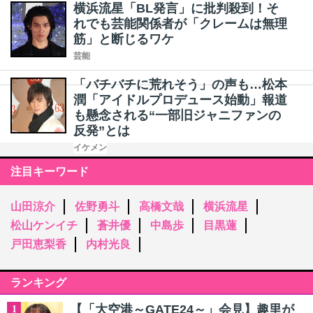
横浜流星「BL発言」に批判殺到！そ
れでも芸能関係者が「クレームは無理
筋」と断じるワケ
芸能
「バチバチに荒れそう」の声も…松本
潤「アイドルプロデュース始動」報道
も懸念される“一部旧ジャニファンの
反発”とは
イケメン
注目キーワード
山田涼介
佐野勇斗
高橋文哉
横浜流星
松山ケンイチ
蒼井優
中島歩
目黒蓮
戸田恵梨香
内村光良
ランキング
【「大空港～GATE24～」会見】趣里が
1