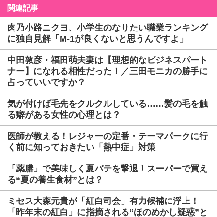
関連記事
肉乃小路ニクヨ、小学生のなりたい職業ランキング
に独自見解「M-1が良くないと思うんですよ」
中田敦彦・福田萌夫妻は【理想的なビジネスパート
ナー】になれる相性だった！／三田モニカの勝手に
占っていいですか？
気が付けば毛先をクルクルしている……髪の毛を触
る癖がある女性の心理とは？
医師が教える！レジャーの定番・テーマパークに行
く前に知っておきたい「熱中症」対策
「薬膳」で美味しく夏バテを撃退！スーパーで買え
る“夏の養生食材”とは？
ミセス大森元貴が「紅白司会」有力候補に浮上！
「昨年末の紅白」に指摘される“ほのめかし疑惑”と