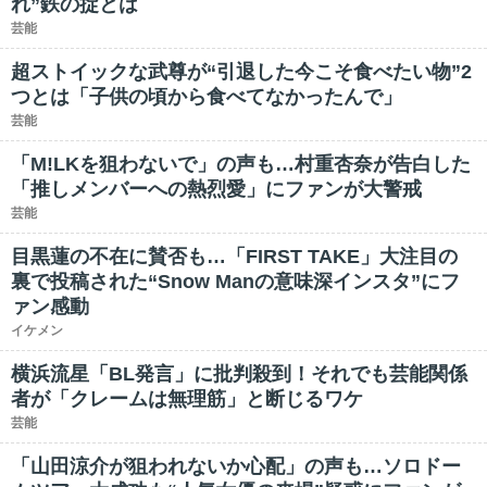
れ”鉄の掟とは
芸能
超ストイックな武尊が“引退した今こそ食べたい物”2
つとは「子供の頃から食べてなかったんで」
芸能
「M!LKを狙わないで」の声も…村重杏奈が告白した
「推しメンバーへの熱烈愛」にファンが大警戒
芸能
目黒蓮の不在に賛否も…「FIRST TAKE」大注目の
裏で投稿された“Snow Manの意味深インスタ”にフ
ァン感動
イケメン
横浜流星「BL発言」に批判殺到！それでも芸能関係
者が「クレームは無理筋」と断じるワケ
芸能
「山田涼介が狙われないか心配」の声も…ソロドー