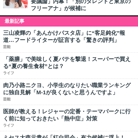
要議論」内幕！「別のタレントと東京の
フリーアナ」が候補に
最新記事
三山凌輝の「あんかけパスタ店」に“客足鈍化”報
道…フードライターが証言する「驚きの評判」
芸能
「薬膳」で美味しく夏バテを撃退！スーパーで買え
る“夏の養生食材”とは？
ライフ
肉乃小路ニクヨ、小学生のなりたい職業ランキング
に独自見解「M-1が良くないと思うんですよ」
芸能
医師が教える！レジャーの定番・テーマパークに行
く前に知っておきたい「熱中症」対策
ライフ
ミセス大森元貴が「紅白司会」有力候補に浮上！