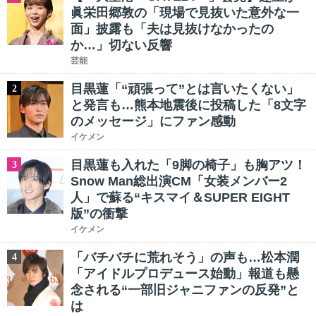
眞栄田郷敦の「現場で見抜いた意外な一
面」披露も「夫は見抜けなかったの
か…」切ない反響
芸能
目黒蓮「“頑張って”とは言いたくない」
2
と発言も…熊本地震後に投稿した「8文字
のメッセージ」にファン感動
イケメン
目黒蓮も入れた「9脚の椅子」も胸アツ！
3
Snow Man総出演CM「女装メンバー2
人」で蘇る“キスマイ＆SUPER EIGHT
版”の衝撃
イケメン
「バチバチに荒れそう」の声も…松本潤
4
「アイドルプロデュース始動」報道も懸
念される“一部旧ジャニファンの反発”と
は