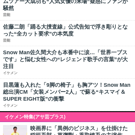
ムツアー大成功も“人気女優の来場”疑惑にファンが
騒然
芸能
佐藤二朗「踊る大捜査線」公式告知で浮き彫りとな
った“全カット要求”の本気度
芸能
Snow Man佐久間大介も本番中に涙…「世界一ブス
です」と悩む女性への“レジェンド歌手の言葉”が大
注目
イケメン
目黒蓮も入れた「9脚の椅子」も胸アツ！Snow Man
総出演CM「女装メンバー2人」で蘇る“キスマイ＆
SUPER EIGHT版”の衝撃
イケメン
イケメン特集(アサ芸プラス)
映画界に「異例のビジネス」を仕掛けた