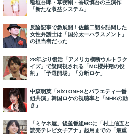
稲垣吾郎・草彅剛・香取慎吾の主演作
「新たな収益システム」
反論記事で急展開！佐藤二朗を詰問した
女性弁護士は「国分太一ハラスメント」
の担当者だった
28年ぶり復活「アメリカ横断ウルトラク
イズ」で疑問視される「MC櫻井翔の役
割」「予選開場」「分断ロケ」
中森明菜「SixTONESとバラエティー番
組共演」韓国ロケの視聴率と「NHKの動
き」
「ミヤネ屋」後釜番組MCに「村上信五と
読売テレビ女子アナ」起用までの「最重