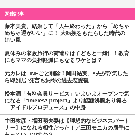
関連記事
藤本美貴、結婚して「人生終わった」から「めちゃ
めちゃ運がいい」に！ 大転換をもたらした時代の
追い風
夏休みの家族旅行の荷造りは子どもと一緒に！教育
にもママの負担軽減にもなるワケとは？
元カレはLINEごと削除！岡田結実、“夫が浮気した
ら即別居”発言も納得の過去恋愛観
松本潤「有料会員サービス」いよいよオープンで気
になる「timelesz project」より話題沸騰あり得る
「アイドルプロデュース」の中身
中田敦彦・福田萌夫妻は【理想的なビジネスパート
ナー】になれる相性だった！／三田モニカの勝手に
占っていいですか？