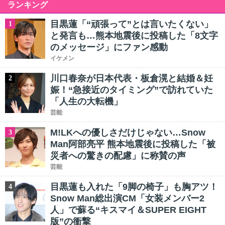
ランキング
目黒蓮「“頑張って”とは言いたくない」
1
と発言も…熊本地震後に投稿した「8文字
のメッセージ」にファン感動
イケメン
川口春奈が日本代表・板倉滉と結婚＆妊
2
娠！“急接近のタイミング”で訪れていた
「人生の大転機」
芸能
M!LKへの優しさだけじゃない…Snow
3
Man阿部亮平 熊本地震後に投稿した「被
災者への驚きの配慮」に称賛の声
芸能
目黒蓮も入れた「9脚の椅子」も胸アツ！
4
Snow Man総出演CM「女装メンバー2
人」で蘇る“キスマイ＆SUPER EIGHT
版”の衝撃