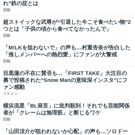
れ”鉄の掟とは
芸能
超ストイックな武尊が“引退した今こそ食べたい物”2
つとは「子供の頃から食べてなかったんで」
芸能
「M!LKを狙わないで」の声も…村重杏奈が告白した
「推しメンバーへの熱烈愛」にファンが大警戒
芸能
目黒蓮の不在に賛否も…「FIRST TAKE」大注目の
裏で投稿された“Snow Manの意味深インスタ”にフ
ァン感動
イケメン
横浜流星「BL発言」に批判殺到！それでも芸能関係
者が「クレームは無理筋」と断じるワケ
芸能
「山田涼介が狙われないか心配」の声も…ソロドー