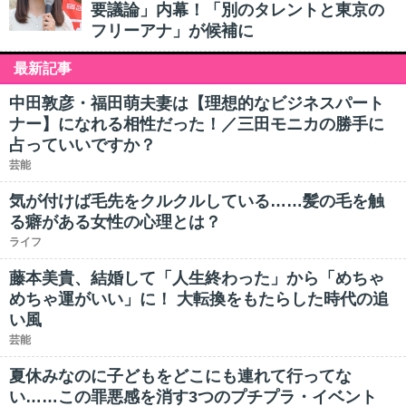
要議論」内幕！「別のタレントと東京の
フリーアナ」が候補に
最新記事
中田敦彦・福田萌夫妻は【理想的なビジネスパート
ナー】になれる相性だった！／三田モニカの勝手に
占っていいですか？
芸能
気が付けば毛先をクルクルしている……髪の毛を触
る癖がある女性の心理とは？
ライフ
藤本美貴、結婚して「人生終わった」から「めちゃ
めちゃ運がいい」に！ 大転換をもたらした時代の追
い風
芸能
夏休みなのに子どもをどこにも連れて行ってな
い……この罪悪感を消す3つのプチプラ・イベント