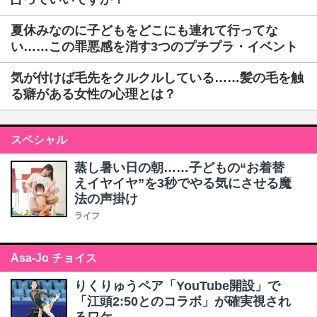
夏休みなのに子どもをどこにも連れて行ってな
い……この罪悪感を消す3つのプチプラ・イベント
気が付けば毛先をクルクルしている……髪の毛を触
る癖がある女性の心理とは？
スペシャル
蒸し暑い日の朝……子どもの“お着替
えイヤイヤ”を3秒でやる気にさせる魔
法の声掛け
ライフ
Asa-Jo チョイス
りくりゅうペア「YouTube開設」で
「江頭2:50とのコラボ」が確実視され