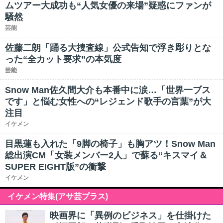
ムツアー大成功も“人気女優の来場”疑惑にファンが
騒然
芸能
佐藤二朗「踊る大捜査線」公式告知で浮き彫りとな
った“全カット要求”の本気度
芸能
Snow Man佐久間大介も本番中に涙…「世界一ブス
です」と悩む女性への“レジェンド歌手の言葉”が大
注目
イケメン
目黒蓮も入れた「9脚の椅子」も胸アツ！Snow Man
総出演CM「女装メンバー2人」で蘇る“キスマイ＆
SUPER EIGHT版”の衝撃
イケメン
イケメン特集(アサ芸プラス)
映画界に「異例のビジネス」を仕掛けた