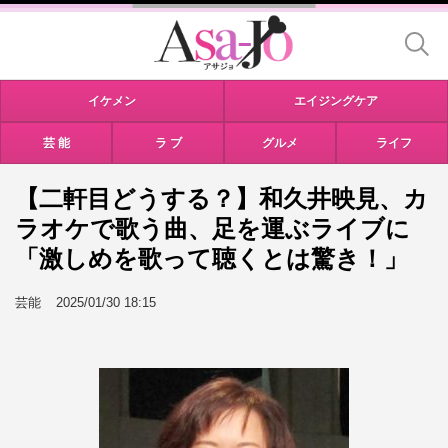
イケメン
エイジングケア
芸 能
ラ ブ
グルメ
ライフ
【二軒目どうする？】和久井映見、カ
ラオケで歌う曲、足を運ぶライブに
「激しめを歌って聴くとは驚き！」
芸能
2025/01/30 18:15