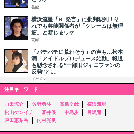
るワケ
芸能
横浜流星「BL発言」に批判殺到！そ
れでも芸能関係者が「クレームは無理
筋」と断じるワケ
芸能
「バチバチに荒れそう」の声も…松本
潤「アイドルプロデュース始動」報道
も懸念される“一部旧ジャニファンの
反発”とは
イケメン
注目キーワード
山田涼介
佐野勇斗
高橋文哉
横浜流星
松山ケンイチ
蒼井優
中島歩
目黒蓮
戸田恵梨香
内村光良