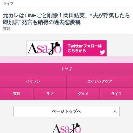
ライフ
元カレはLINEごと削除！岡田結実、“夫が浮気したら
即別居”発言も納得の過去恋愛観
芸能
トップ
イケメン
エイジングケア
芸能
ラブ
グルメ
ライフ
ページトップへ