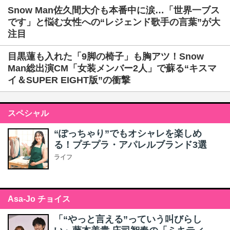
Snow Man佐久間大介も本番中に涙…「世界一ブス
です」と悩む女性への“レジェンド歌手の言葉”が大
注目
目黒蓮も入れた「9脚の椅子」も胸アツ！Snow
Man総出演CM「女装メンバー2人」で蘇る“キスマ
イ＆SUPER EIGHT版”の衝撃
スペシャル
“ぽっちゃり”でもオシャレを楽しめ
る！プチプラ・アパレルブランド3選
ライフ
Asa-Jo チョイス
「“やっと言える”っていう叫びらし