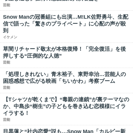
芸能
Snow Manの冠番組にも出演…M!LK佐野勇斗、生配
信で語った「驚きのプライベート」に心配の声が殺
到
イケメン
草間リチャード敬太が本格復帰！「完全復活」を後
押しする“圧倒的な人徳”
芸能
「処理しきれない」青木裕子、東野幸治…芸能人の
困惑感想で広がる映画「ちいかわ」考察ブーム
芸能
【Tシャツが乾くまで】“毒親の連鎖”が裏テーマなの
か、中島歩“樹生”の子どもを巻き込む恋模様にイラ
イラする！
芸能
目黒蓮と“社内恋愛”説も…Snow Man「カルビー新