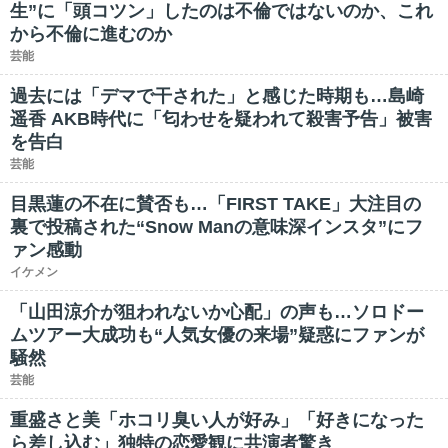
生”に「頭コツン」したのは不倫ではないのか、これ
から不倫に進むのか
芸能
過去には「デマで干された」と感じた時期も…島崎
遥香 AKB時代に「匂わせを疑われて殺害予告」被害
を告白
芸能
目黒蓮の不在に賛否も…「FIRST TAKE」大注目の
裏で投稿された“Snow Manの意味深インスタ”にフ
ァン感動
イケメン
「山田涼介が狙われないか心配」の声も…ソロドー
ムツアー大成功も“人気女優の来場”疑惑にファンが
騒然
芸能
重盛さと美「ホコリ臭い人が好み」「好きになった
ら差し込む」独特の恋愛観に共演者驚き