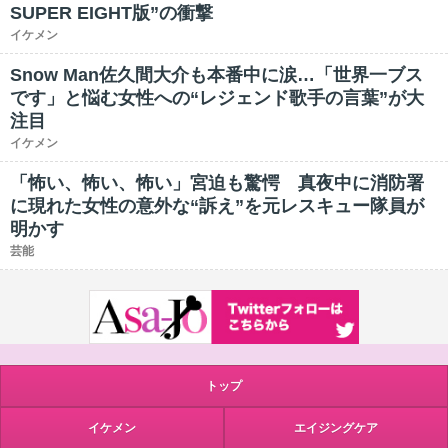
SUPER EIGHT版”の衝撃
イケメン
Snow Man佐久間大介も本番中に涙…「世界一ブス
です」と悩む女性への“レジェンド歌手の言葉”が大
注目
イケメン
「怖い、怖い、怖い」宮迫も驚愕 真夜中に消防署
に現れた女性の意外な“訴え”を元レスキュー隊員が
明かす
芸能
トップ
イケメン
エイジングケア