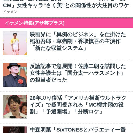
CM」女性キャラ“さく美”との関係性が大注目のワケ
イケメン
イケメン特集(アサ芸プラス)
映画界に「異例のビジネス」を仕掛けた
稲垣吾郎・草彅剛・香取慎吾の主演作
「新たな収益システム」
反論記事で急展開！佐藤二朗を詰問した
女性弁護士は「国分太一ハラスメント」
の担当者だった
28年ぶり復活「アメリカ横断ウルトラク
イズ」で疑問視される「MC櫻井翔の役
割」「予選開場」「分断ロケ」
中森明菜「SixTONESとバラエティー番