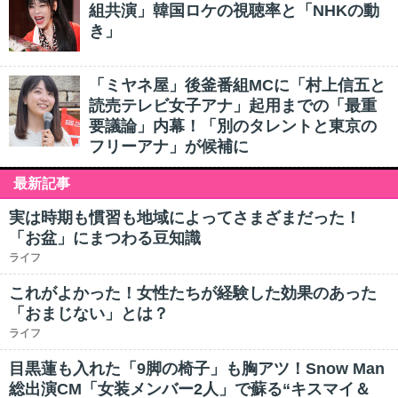
組共演」韓国ロケの視聴率と「NHKの動
き」
「ミヤネ屋」後釜番組MCに「村上信五と
読売テレビ女子アナ」起用までの「最重
要議論」内幕！「別のタレントと東京の
フリーアナ」が候補に
最新記事
実は時期も慣習も地域によってさまざまだった！
「お盆」にまつわる豆知識
ライフ
これがよかった！女性たちが経験した効果のあった
「おまじない」とは？
ライフ
目黒蓮も入れた「9脚の椅子」も胸アツ！Snow Man
総出演CM「女装メンバー2人」で蘇る“キスマイ＆