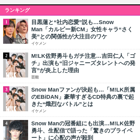
ランキング
目黒蓮と“社内恋愛”説も…Snow
1
Man「カルビー新CM」女性キャラ“さく
美”との関係性が大注目のワケ
イケメン
M!LK佐野勇斗もガチ注意…吉田仁人「ゴ
2
チ」出演も“旧ジャニーズタレントへの発
言”が炎上した理由
芸能
Snow Manファンが決起も…「M!LK所属
3
のEBiDAN」豪華すぎるCD特典の裏で起
きた“熾烈なバトル”とは
イケメン
Snow Manの冠番組にも出演…M!LK佐野
4
勇斗、生配信で語った「驚きのプライベ
ート」に心配の声が殺到