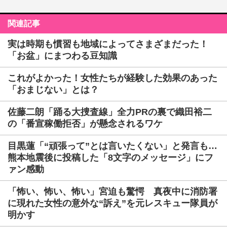
関連記事
実は時期も慣習も地域によってさまざまだった！
「お盆」にまつわる豆知識
これがよかった！女性たちが経験した効果のあった
「おまじない」とは？
佐藤二朗「踊る大捜査線」全力PRの裏で織田裕二
の「番宣稼働拒否」が懸念されるワケ
目黒蓮「“頑張って”とは言いたくない」と発言も…
熊本地震後に投稿した「8文字のメッセージ」にフ
ァン感動
「怖い、怖い、怖い」宮迫も驚愕 真夜中に消防署
に現れた女性の意外な“訴え”を元レスキュー隊員が
明かす