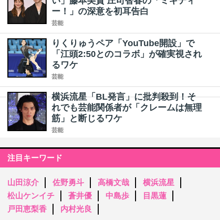
い」藤本美貴 庄司智春の「ミキティ
ー！」の深意を初耳告白
芸能
りくりゅうペア「YouTube開設」で
「江頭2:50とのコラボ」が確実視され
るワケ
芸能
横浜流星「BL発言」に批判殺到！そ
れでも芸能関係者が「クレームは無理
筋」と断じるワケ
芸能
注目キーワード
山田涼介
佐野勇斗
高橋文哉
横浜流星
松山ケンイチ
蒼井優
中島歩
目黒蓮
戸田恵梨香
内村光良