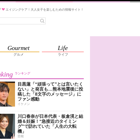
ブ
エイジングケア！大人女子を楽しむための情報サイト！
Gourmet
Life
グルメ
ライフ
king
ランキング
目黒蓮「“頑張って”とは言いたく
ない」と発言も…熊本地震後に投
稿した「8文字のメッセージ」に
ファン感動
イケメン
川口春奈が日本代表・板倉滉と結
婚＆妊娠！“急接近のタイミン
グ”で訪れていた「人生の大転
機」
芸能