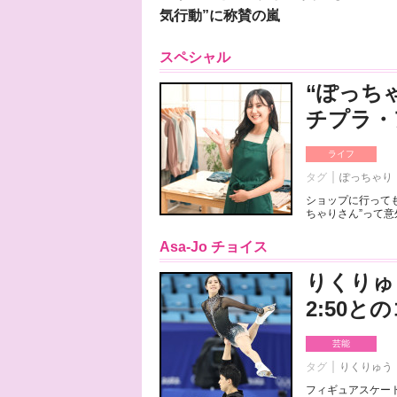
気行動”に称賛の嵐
スペシャル
“ぽっち
チプラ・
ライフ
タグ
ぽっちゃり
ショップに行っても
ちゃりさん”って意
Asa-Jo チョイス
りくりゅ
2:50
芸能
タグ
りくりゅう
フィギュアスケート