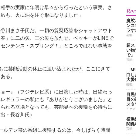
、相手の実家に年明け早々から行ったという事実。さ
Re
対応も、火に油を注ぐ形になりました」
魔裟
ンス
谷川まさ子氏だ。一切の質疑応答をシャットアウト
ラす
芸能
春」に二の矢、三の矢を放たせ、ベッキーがLINEで
超ス
、センテンス・スプリング！」どころではない事態を
い物
で」
芸能
もに芸能活動の休止に追い込まれたが、ここにきて
「M
白し
つある。
大警
芸能
ショー』（フジテレビ系）に出演した時は、出終わっ
目黒
準レギュラーの私にも『ありがとうございました』と
目の
スタ
ジられる立場となっても、芸能界への復帰を心待ちに
イケメ
前出・長谷川氏）
横浜
関係
芸能
ールデン帯の番組に復帰するのは、今しばらく時間