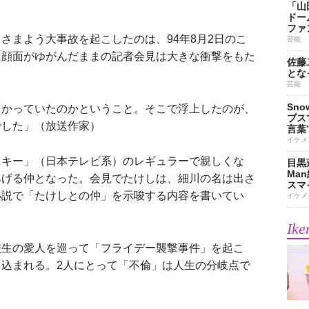
「山
ドー
ファ
さまよう大事故を起こしたのは、94年8月2日のこ
芸能
、顔面がゆがんだままの記者会見は大きな衝撃をもた
佐藤
とな
芸能
Sn
向かっていたのかということ。そこで浮上したのが、
ブス
でした」（放送作家）
言葉
イケメ
キー」（日本テレビ系）のレギュラーで親しくな
目黒
Ma
あげる仲となった。会見でたけしは、細川の名は出さ
スマイ
小説で「たけしとの仲」を示唆する内容を書いてい
イケメ
Ike
生の愛人を巡って「フライデー襲撃事件」を起こ
込まれる。2人にとって「不倫」は人生の分岐点で