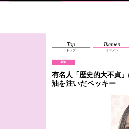
Top
Ikemen
トップ
イケメン
芸能
有名人「歴史的大不貞」
油を注いだベッキー