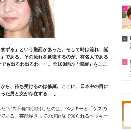
3
4
を禁ずる」という厳罰があった。そして時は流れ、誕
国」である。その流れを象徴するのが、有名人である
5
けでも出るわ出るわ‥‥。全100組の「深層」をここ
だから、待ち受けるのは修羅。ここに、日本中の目に
った男と女が存在する──。
た“ゲス不倫”を演出したのは、
ベッキー
と「ゲスの
音
である。芸能界きっての潔癖症で知られるベッキー