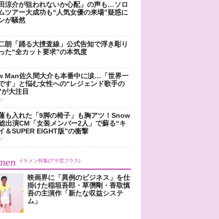
田涼介が狙われないか心配」の声も…ソロ
ムツアー大成功も“人気女優の来場”疑惑に
ンが騒然
二朗「踊る大捜査線」公式告知で浮き彫り
った“全カット要求”の本気度
ow Man佐久間大介も本番中に涙…「世界一
です」と悩む女性への“レジェンド歌手の
”が大注目
ン
蓮も入れた「9脚の椅子」も胸アツ！Snow
n総出演CM「女装メンバー2人」で蘇る“キ
＆SUPER EIGHT版”の衝撃
ン
men
イケメン特集(アサ芸プラス)
映画界に「異例のビジネス」を仕
掛けた稲垣吾郎・草彅剛・香取慎
吾の主演作「新たな収益システ
ム」