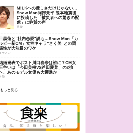
M!LKへの優しさだけじゃない…
Snow Man阿部亮平 熊本地震後
に投稿した「被災者への驚きの配
慮」に称賛の声
芸能
目黒蓮と“社内恋愛”説も…Snow Man「カ
ルビー新CM」女性キャラ“さく美”との関
係性が大注目のワケ
イケメン
結婚発表でポスト川口春奈は誰に？CM女
王争いは「今田美桜VS芦田愛菜」の2強
へ、あのモデル女優も大躍進か
芸能
もっと見る