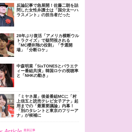
反論記事で急展開！佐藤二朗を詰
問した女性弁護士は「国分太一ハ
ラスメント」の担当者だった
28年ぶり復活「アメリカ横断ウル
トラクイズ」で疑問視される
「MC櫻井翔の役割」「予選開
場」「分断ロケ」
中森明菜「SixTONESとバラエテ
ィー番組共演」韓国ロケの視聴率
と「NHKの動き」
「ミヤネ屋」後釜番組MCに「村
上信五と読売テレビ女子アナ」起
用までの「最重要議論」内幕！
「別のタレントと東京のフリーア
ナ」が候補に
 Article
最新記事