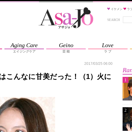
イケメン
ラ
SEARCH
Aging Care
Geino
Love
エイジングケア
芸 能
ラ ブ
2017/03/25 06:00
Ran
はこんなに甘美だった！（1）火に
1
2