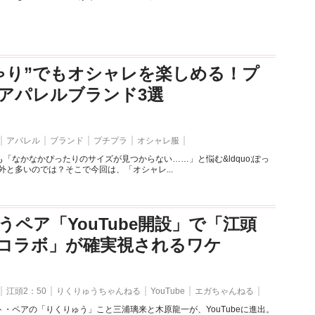
ゃり”でもオシャレを楽しめる！プ
アパレルブランド3選
アパレル
ブランド
プチプラ
オシャレ服
「なかなかぴったりのサイズが見つからない……」と悩む&ldquo;ぽっ
外と多いのでは？そこで今回は、「オシャレ...
うペア「YouTube開設」で「江頭
とのコラボ」が確実視されるワケ
江頭2：50
りくりゅうちゃんねる
YouTube
エガちゃんねる
・ペアの「りくりゅう」こと三浦璃来と木原龍一が、YouTubeに進出。