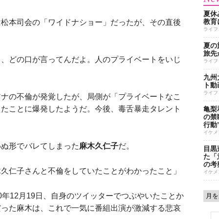
夏休
教育
松本司会の「ワイドナショー」だったが、その直後
ライフ
夏の
旅先
て、どの口が言ってんだよ。人のプライベートをいじ
ライフ
九州
ト動
ライフ
ナの不倫が発覚したが、局側が「プライベートなこ
えたことに爆発したようだ。今後、毒舌暴走タレント
亀梨
の禁
行動
イケメ
わぬ形でバレてしまった
麻木久仁子
だ。
目黒
た「
の考
木久仁子さんと不倫をしていたことがわかったこと」
イケメ
年12月19日、自身のツイッターでつぶやいたことか
だった麻木は、これで一気に番組出演が激減する悲哀