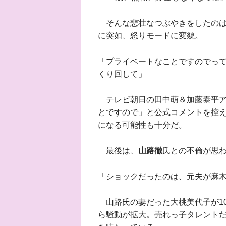
そんな悲壮なつぶやきをしたのは
に突如、怒りモードに変貌。
「プライベートなことですのでっ
くり回して」
テレビ朝日の田中萌＆加藤泰平ア
とですので」と公式コメントを控
になる可能性も十分だ。
最後は、
山路徹
氏との不倫が思
「ショックだったのは、元夫が麻
山路氏の妻だった大桃美代子が10
ら騒動が拡大。売れっ子タレント