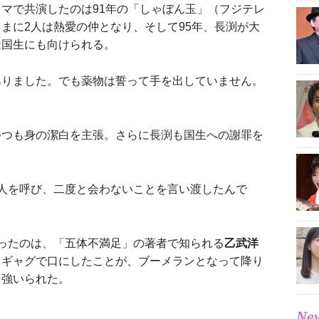
ラマで共演したのは91年の「しゃぼん玉」（フジテレ
まに2人は熱愛の仲となり、そして95年、長渕が大
は国生にも向けられる。
ありました。でも薬物は誓って手を出していません。
つも身の潔白を主張。さらに長渕も国生への謝罪を
人を呼び、二度と会わないことを言い渡したんで
ったのは、「五体不満足」の著者で知られる
乙武洋
とギャグで口にしたことが、ブーメランとなって降り
を強いられた。
New
」