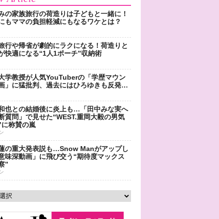
みの家族旅行の荷造りは子どもと一緒に！
にもママの負担軽減にもなるワケとは？
旅行や帰省が劇的にラクになる！荷造りと
が快適になる“1人1ポーチ”収納術
大学教授が人気YouTuberの「学歴マウン
画」に猛批判、過去にはひろゆきも反発…
和也との結婚後に炎上も…「田中みな実へ
断質問」で見せた“WEST.重岡大毅の男気
”に称賛の嵐
ン
蓮の重大発表説も…Snow Manがアップし
意味深動画」に飛び交う“期待度マックス
察”
ン