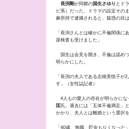
長渕剛
が同郷の
国生さゆり
とド
ビ系）だった。ドラマの設定そのま
麻所持で逮捕されると、疑惑の目
「長渕さんとは確かに不倫関係に
尿検査も受けました」
国生は会見を開き、不倫は認めつ
明らかにした。
「長渕の夫人である志穂美悦子が2
す」（女性誌記者）
4人もの愛人の存在が明らかにな
匡
氏。過去には「五体不倫満足」
かかり、夫人とは離婚という選択
「40歳、無職、貯金もなくなった