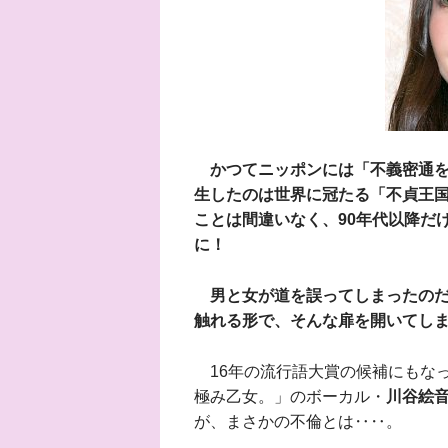
かつてニッポンには「不義密通
生したのは世界に冠たる「不貞王
ことは間違いなく、90年代以降だ
に！
男と女が道を誤ってしまったの
触れる形で、そんな扉を開いてしま
16年の流行語大賞の候補にもなっ
極み乙女。」のボーカル・
川谷絵
が、まさかの不倫とは‥‥。