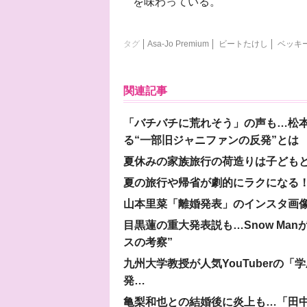
を味わっている。
タグ
Asa‐Jo Premium
ビートたけし
ベッキ
関連記事
「バチバチに荒れそう」の声も…松
る“一部旧ジャニファンの反発”とは
夏休みの家族旅行の荷造りは子ども
夏の旅行や帰省が劇的にラクになる！
山本里菜「離婚発表」のインスタ画像
目黒蓮の重大発表説も…Snow Ma
スの考察”
九州大学教授が人気YouTuberの
発…
亀梨和也との結婚後に炎上も…「田中