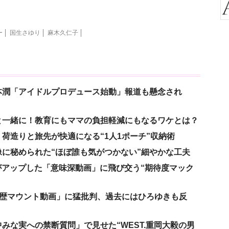
ー
国生さゆり
麻木久仁子
本潤「アイドルプロデュース始動」報道も懸念され
と一緒に！教育にもママの負担軽減にもなるワケとは？
荷造りと旅先が快適になる“1人1ポーチ”収納術
に秘められた“ほぼ誰も気がつかない”細やかな工夫
nがアップした「意味深動画」に飛び交う“期待度マック
「学歴マウント動画」に猛批判、過去にはひろゆきも反
みな実への禁断質問」で見せた“WEST.重岡大毅の男