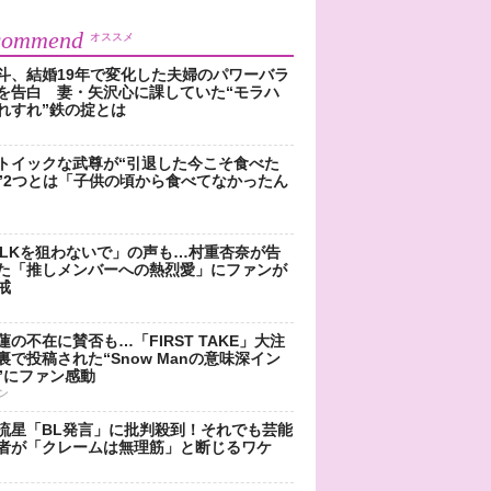
commend
オススメ
斗、結婚19年で変化した夫婦のパワーバラ
を告白 妻・矢沢心に課していた“モラハ
れすれ”鉄の掟とは
トイックな武尊が“引退した今こそ食べた
”2つとは「子供の頃から食べてなかったん
!LKを狙わないで」の声も…村重杏奈が告
た「推しメンバーへの熱烈愛」にファンが
戒
蓮の不在に賛否も…「FIRST TAKE」大注
裏で投稿された“Snow Manの意味深イン
”にファン感動
ン
流星「BL発言」に批判殺到！それでも芸能
者が「クレームは無理筋」と断じるワケ