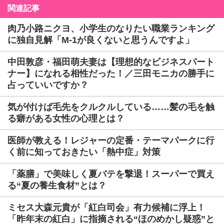
関連記事
肉乃小路ニクヨ、小学生のなりたい職業ランキング
に独自見解「M-1が良くないと思うんですよ」
中田敦彦・福田萌夫妻は【理想的なビジネスパート
ナー】になれる相性だった！／三田モニカの勝手に
占っていいですか？
気が付けば毛先をクルクルしている……髪の毛を触
る癖がある女性の心理とは？
医師が教える！レジャーの定番・テーマパークに行
く前に知っておきたい「熱中症」対策
「薬膳」で美味しく夏バテを撃退！スーパーで買え
る“夏の養生食材”とは？
ミセス大森元貴が「紅白司会」有力候補に浮上！
「昨年末の紅白」に指摘される“ほのめかし疑惑”と