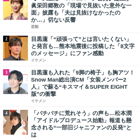
眞栄田郷敦の「現場で見抜いた意外な一
面」披露も「夫は見抜けなかったの
か…」切ない反響
芸能
目黒蓮「“頑張って”とは言いたくない」
2
と発言も…熊本地震後に投稿した「8文字
のメッセージ」にファン感動
イケメン
目黒蓮も入れた「9脚の椅子」も胸アツ！
3
Snow Man総出演CM「女装メンバー2
人」で蘇る“キスマイ＆SUPER EIGHT
版”の衝撃
イケメン
「バチバチに荒れそう」の声も…松本潤
4
「アイドルプロデュース始動」報道も懸
念される“一部旧ジャニファンの反発”と
は