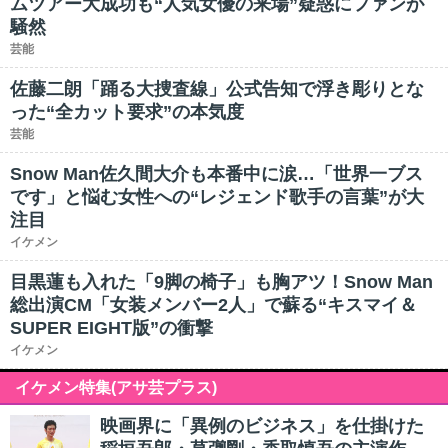
ムツアー大成功も“人気女優の来場”疑惑にファンが
騒然
芸能
佐藤二朗「踊る大捜査線」公式告知で浮き彫りとな
った“全カット要求”の本気度
芸能
Snow Man佐久間大介も本番中に涙…「世界一ブス
です」と悩む女性への“レジェンド歌手の言葉”が大
注目
イケメン
目黒蓮も入れた「9脚の椅子」も胸アツ！Snow Man
総出演CM「女装メンバー2人」で蘇る“キスマイ＆
SUPER EIGHT版”の衝撃
イケメン
イケメン特集(アサ芸プラス)
映画界に「異例のビジネス」を仕掛けた