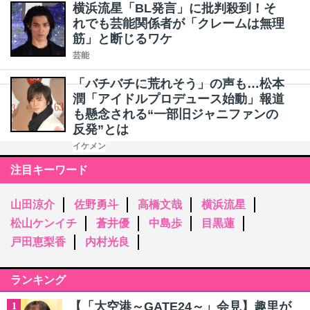
横浜流星「BL発言」に批判殺到！そ
れでも芸能関係者が「クレームは無理
筋」と断じるワケ
芸能
「バチバチに荒れそう」の声も…松本
潤「アイドルプロデュース始動」報道
も懸念される“一部旧ジャニファンの
反発”とは
イケメン
注目キーワード
山田涼介
佐野勇斗
高橋文哉
横浜流星
松山ケンイチ
蒼井優
中島歩
目黒蓮
戸田恵梨香
内村光良
ランキング
【「大空港～GATE24～」会見】趣里が
1