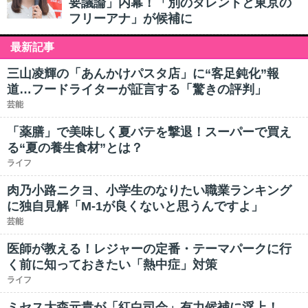
要議論」内幕！「別のタレントと東京の
フリーアナ」が候補に
最新記事
三山凌輝の「あんかけパスタ店」に“客足鈍化”報
道…フードライターが証言する「驚きの評判」
芸能
「薬膳」で美味しく夏バテを撃退！スーパーで買え
る“夏の養生食材”とは？
ライフ
肉乃小路ニクヨ、小学生のなりたい職業ランキング
に独自見解「M-1が良くないと思うんですよ」
芸能
医師が教える！レジャーの定番・テーマパークに行
く前に知っておきたい「熱中症」対策
ライフ
ミセス大森元貴が「紅白司会」有力候補に浮上！