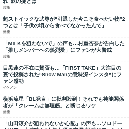
れ”鉄の掟とは
芸能
超ストイックな武尊が“引退した今こそ食べたい物”2
つとは「子供の頃から食べてなかったんで」
芸能
「M!LKを狙わないで」の声も…村重杏奈が告白した
「推しメンバーへの熱烈愛」にファンが大警戒
芸能
目黒蓮の不在に賛否も…「FIRST TAKE」大注目の
裏で投稿された“Snow Manの意味深インスタ”にフ
ァン感動
イケメン
横浜流星「BL発言」に批判殺到！それでも芸能関係
者が「クレームは無理筋」と断じるワケ
芸能
「山田涼介が狙われないか心配」の声も…ソロドー