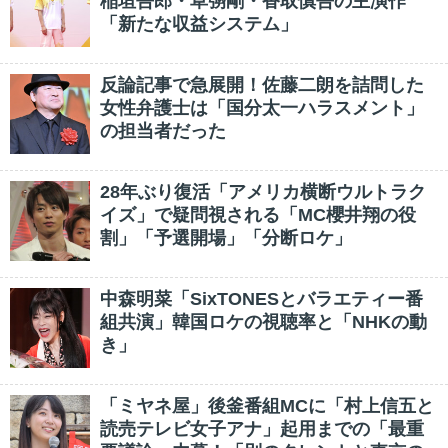
稲垣吾郎・草彅剛・香取慎吾の主演作
「新たな収益システム」
反論記事で急展開！佐藤二朗を詰問した
女性弁護士は「国分太一ハラスメント」
の担当者だった
28年ぶり復活「アメリカ横断ウルトラク
イズ」で疑問視される「MC櫻井翔の役
割」「予選開場」「分断ロケ」
中森明菜「SixTONESとバラエティー番
組共演」韓国ロケの視聴率と「NHKの動
き」
「ミヤネ屋」後釜番組MCに「村上信五と
読売テレビ女子アナ」起用までの「最重