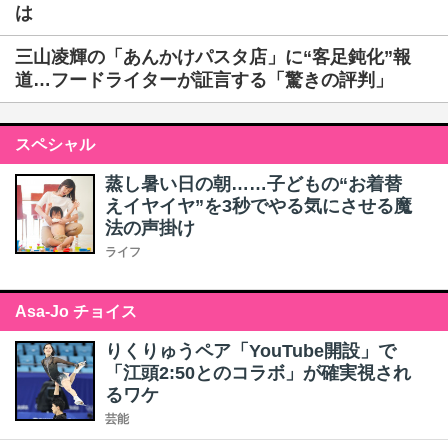
は
三山凌輝の「あんかけパスタ店」に“客足鈍化”報
道…フードライターが証言する「驚きの評判」
スペシャル
蒸し暑い日の朝……子どもの“お着替
えイヤイヤ”を3秒でやる気にさせる魔
法の声掛け
ライフ
Asa-Jo チョイス
りくりゅうペア「YouTube開設」で
「江頭2:50とのコラボ」が確実視され
るワケ
芸能