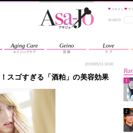
イケメン
ラ
SEARCH
Aging Care
Geino
Love
エイジングケア
芸 能
ラ ブ
2015/05/13 10:00
Ran
も！スゴすぎる「酒粕」の美容効果
1
2