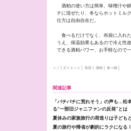
酒粕の使い方は簡単、味噌汁や鍋
チに混ぜたり、冬ならホットミル
仕方は自由自在だ。
食べるだけでなく、布袋に入れた
うえ、保温効果もあるので冷え性
できる酒粕パワー、お手軽なので
タグ
ダイエット
美容
酒粕
食べ物
関連記事
「バチバチに荒れそう」の声も…松
る“一部旧ジャニファンの反発”とは
夏休みの家族旅行の荷造りは子ども
夏の旅行や帰省が劇的にラクになる！