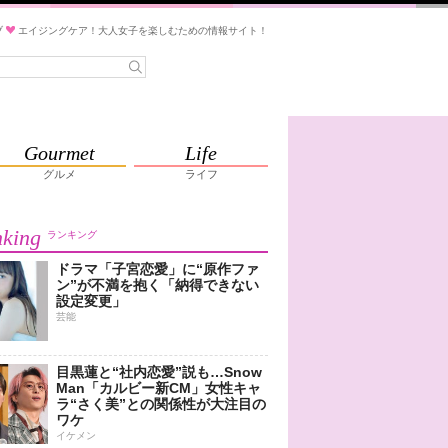
ブ
エイジングケア！大人女子を楽しむための情報サイト！
Gourmet
Life
グルメ
ライフ
king
ランキング
ドラマ「子宮恋愛」に“原作ファ
ン”が不満を抱く「納得できない
設定変更」
芸能
目黒蓮と“社内恋愛”説も…Snow
Man「カルビー新CM」女性キャ
ラ“さく美”との関係性が大注目の
ワケ
イケメン