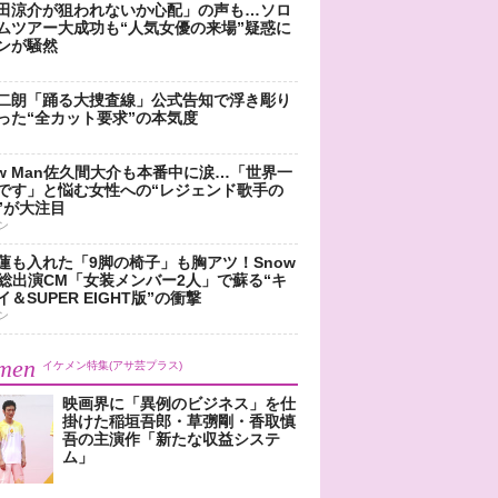
田涼介が狙われないか心配」の声も…ソロ
ムツアー大成功も“人気女優の来場”疑惑に
ンが騒然
二朗「踊る大捜査線」公式告知で浮き彫り
った“全カット要求”の本気度
ow Man佐久間大介も本番中に涙…「世界一
です」と悩む女性への“レジェンド歌手の
”が大注目
ン
蓮も入れた「9脚の椅子」も胸アツ！Snow
n総出演CM「女装メンバー2人」で蘇る“キ
＆SUPER EIGHT版”の衝撃
ン
men
イケメン特集(アサ芸プラス)
映画界に「異例のビジネス」を仕
掛けた稲垣吾郎・草彅剛・香取慎
吾の主演作「新たな収益システ
ム」