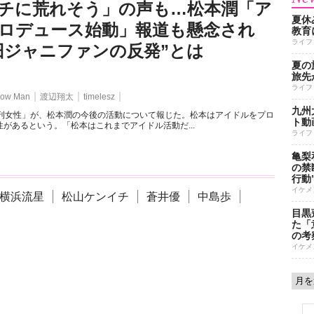
チに荒れそう」の声も…松本潤「ア
夏休
ロデュース始動」報道も懸念され
教育
ライフ
旧ジャニファンの反発”とは
夏の
旅先
ライフ
ow Man
渡辺翔太
timelesz
九州
週刊女性」が、松本潤の今後の活動について報じた。松本はアイドルをプロ
ト動
があるという。「松本はこれまでアイドル活動だ...
ライフ
亀梨
の禁
行動
イケメ
横浜流星
松山ケンイチ
蒼井優
中島歩
目黒
た「
の考
イケメ