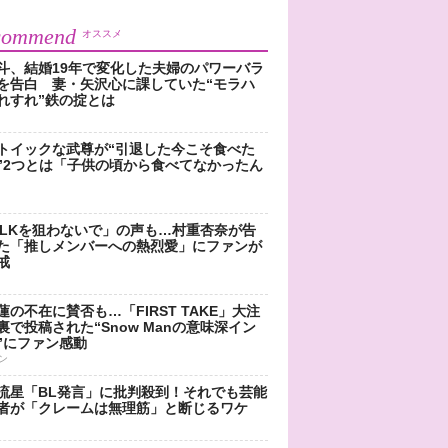
commend
オススメ
斗、結婚19年で変化した夫婦のパワーバラ
を告白 妻・矢沢心に課していた“モラハ
れすれ”鉄の掟とは
トイックな武尊が“引退した今こそ食べた
”2つとは「子供の頃から食べてなかったん
!LKを狙わないで」の声も…村重杏奈が告
た「推しメンバーへの熱烈愛」にファンが
戒
蓮の不在に賛否も…「FIRST TAKE」大注
裏で投稿された“Snow Manの意味深イン
”にファン感動
ン
流星「BL発言」に批判殺到！それでも芸能
者が「クレームは無理筋」と断じるワケ