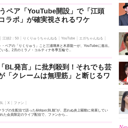
うペア「YouTube開設」で「江頭
とのコラボ」が確実視されるワケ
江頭2：50
りくりゅうちゃんねる
YouTube
エガちゃんねる
・ペアの「りくりゅう」こと三浦璃来と木原龍一が、YouTubeに進出。
いる。2月のミラノ・コルティナ冬季五輪で...
「BL発言」に批判殺到！それでも芸
が「クレームは無理筋」と断じるワ
BL
X
ファン
ラブの生配信で語った&ldquo;BL観”が、思わぬ炎上騒動に発展してい
れた会員限定のライブ配信で、ファンから...
New