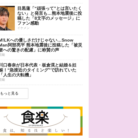
目黒蓮「“頑張って”とは言いたく
ない」と発言も…熊本地震後に投
稿した「8文字のメッセージ」に
ファン感動
イケメン
M!LKへの優しさだけじゃない…Snow
Man阿部亮平 熊本地震後に投稿した「被災
者への驚きの配慮」に称賛の声
芸能
川口春奈が日本代表・板倉滉と結婚＆妊
娠！“急接近のタイミング”で訪れていた
「人生の大転機」
芸能
もっと見る