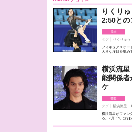
りくりゅ
2:50
芸能
タグ
りくりゅう
フィギュアスケート
大きな注目を集めて
横浜流星
能関係者
ケ
芸能
タグ
横浜流星
横浜流星がファンク
る。7月下旬に行わ