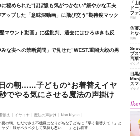
「山
に秘められた“ほぼ誰も気がつかない”細やかな工夫
ドー
ファ
nがアップした「意味深動画」に飛び交う“期待度マック
芸能
佐藤
「学歴マウント動画」に猛批判、過去にはひろゆきも反
とな
芸能
Sn
みな実への禁断質問」で見せた“WEST.重岡大毅の男
ブス
言葉
イケメ
目黒
Ma
日の朝……子どもの“お着替えイヤ
スマイ
イケメ
3秒でやる気にさせる魔法の声掛け
Ike
着換え
イヤイヤ
魔法の声掛け
Nao Kiyota
い夏の朝。ただでさえ不機嫌になりがちな子どもに「早く着替えて！」と
ヤダ！服がペタペタして気持ち悪い……」とお着替...