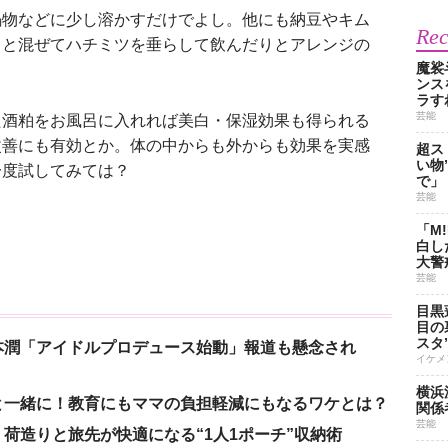
物などに少し溶かすだけでよし。他にも納豆やキム
Re
クと混ぜてハチミツを垂らして飲んだりとアレンジの
魔裟
ンス
ラす
芸能
酒粕をお風呂に入れれば美白・保湿効果も得られる
改善にも有効とか。体の中からも外からも効果を実感
超ス
い物
一度試してみては？
で」
芸能
「M
白し
大警
芸能
目黒
目の
スタ
本潤「アイドルプロデュース始動」報道も懸念され
イケメ
横浜
と一緒に！教育にもママの負担軽減にもなるワケとは？
関係
芸能
荷造りと旅先が快適になる“1人1ポーチ”収納術