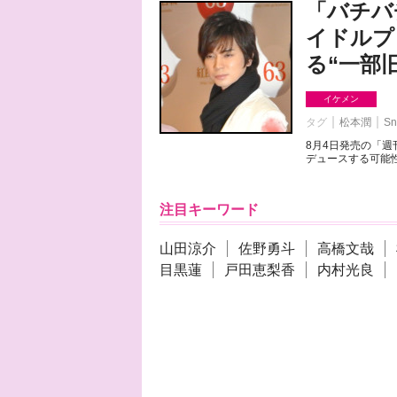
「バチバ
イドルプ
る“一部
イケメン
タグ
松本潤
Sn
8月4日発売の「
デュースする可能性
注目キーワード
山田涼介
佐野勇斗
高橋文哉
目黒蓮
戸田恵梨香
内村光良