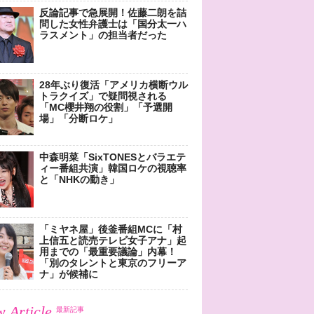
反論記事で急展開！佐藤二朗を詰
問した女性弁護士は「国分太一ハ
ラスメント」の担当者だった
28年ぶり復活「アメリカ横断ウル
トラクイズ」で疑問視される
「MC櫻井翔の役割」「予選開
場」「分断ロケ」
中森明菜「SixTONESとバラエテ
ィー番組共演」韓国ロケの視聴率
と「NHKの動き」
「ミヤネ屋」後釜番組MCに「村
上信五と読売テレビ女子アナ」起
用までの「最重要議論」内幕！
「別のタレントと東京のフリーア
ナ」が候補に
 Article
最新記事