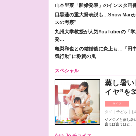
山本里菜「離婚発表」のインスタ画像
目黒蓮の重大発表説も…Snow Ma
スの考察”
九州大学教授が人気YouTuberの
発…
亀梨和也との結婚後に炎上も…「田中
気行動”に称賛の嵐
スペシャル
蒸し暑い
イヤ”を
ライフ
タグ
子ども
お
ジメジメと蒸し暑
言えば言うほど、「
Asa-Jo チョイス