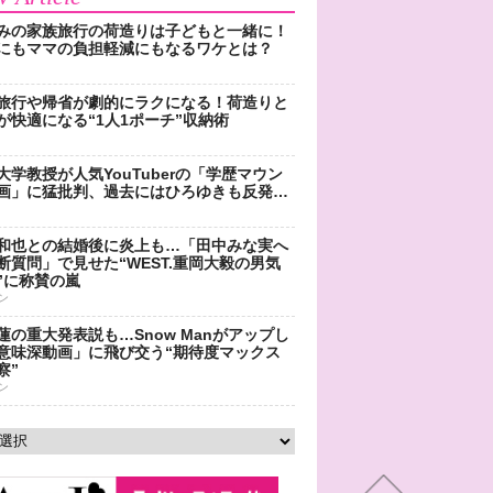
みの家族旅行の荷造りは子どもと一緒に！
にもママの負担軽減にもなるワケとは？
旅行や帰省が劇的にラクになる！荷造りと
が快適になる“1人1ポーチ”収納術
大学教授が人気YouTuberの「学歴マウン
画」に猛批判、過去にはひろゆきも反発…
和也との結婚後に炎上も…「田中みな実へ
断質問」で見せた“WEST.重岡大毅の男気
”に称賛の嵐
ン
蓮の重大発表説も…Snow Manがアップし
意味深動画」に飛び交う“期待度マックス
察”
ン