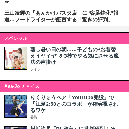
は
三山凌輝の「あんかけパスタ店」に“客足鈍化”報
道…フードライターが証言する「驚きの評判」
スペシャル
蒸し暑い日の朝……子どもの“お着替
えイヤイヤ”を3秒でやる気にさせる魔
法の声掛け
ライフ
Asa-Jo チョイス
りくりゅうペア「YouTube開設」で
「江頭2:50とのコラボ」が確実視され
るワケ
芸能