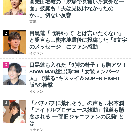
眞栄田郷敦の「現場で見抜いた意外な一
面」披露も「夫は見抜けなかったの
か…」切ない反響
芸能
目黒蓮「“頑張って”とは言いたくない」
2
と発言も…熊本地震後に投稿した「8文字
のメッセージ」にファン感動
イケメン
目黒蓮も入れた「9脚の椅子」も胸アツ！
3
Snow Man総出演CM「女装メンバー2
人」で蘇る“キスマイ＆SUPER EIGHT
版”の衝撃
イケメン
「バチバチに荒れそう」の声も…松本潤
4
「アイドルプロデュース始動」報道も懸
念される“一部旧ジャニファンの反発”と
は
イケメン