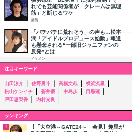
横浜流星「BL発言」に批判殺到！そ
れでも芸能関係者が「クレームは無理
筋」と断じるワケ
芸能
「バチバチに荒れそう」の声も…松本
潤「アイドルプロデュース始動」報道
も懸念される“一部旧ジャニファンの
反発”とは
イケメン
注目キーワード
山田涼介
佐野勇斗
高橋文哉
横浜流星
松山ケンイチ
蒼井優
中島歩
目黒蓮
戸田恵梨香
内村光良
ランキング
【「大空港～GATE24～」会見】趣里が
1