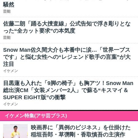
騒然
芸能
佐藤二朗「踊る大捜査線」公式告知で浮き彫りとな
った“全カット要求”の本気度
芸能
Snow Man佐久間大介も本番中に涙…「世界一ブス
です」と悩む女性への“レジェンド歌手の言葉”が大
注目
イケメン
目黒蓮も入れた「9脚の椅子」も胸アツ！Snow Man
総出演CM「女装メンバー2人」で蘇る“キスマイ＆
SUPER EIGHT版”の衝撃
イケメン
イケメン特集(アサ芸プラス)
映画界に「異例のビジネス」を仕掛けた
稲垣吾郎・草彅剛・香取慎吾の主演作