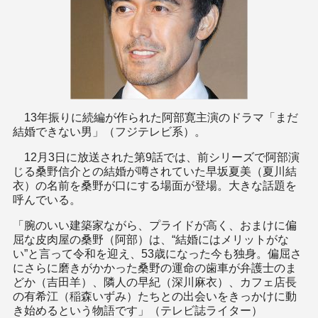
13年振りに続編が作られた阿部寛主演のドラマ「まだ
結婚できない男」（フジテレビ系）。
12月3日に放送された第9話では、前シリーズで阿部演
じる桑野信介との結婚が噂されていた早坂夏美（夏川結
衣）の名前を桑野が口にする場面が登場。大きな話題を
呼んでいる。
「腕のいい建築家ながら、プライドが高く、おまけに偏
屈な皮肉屋の桑野（阿部）は、“結婚にはメリットがな
い”と言って令和を迎え、53歳になった今も独身。偏屈さ
にさらに磨きがかかった桑野の運命の歯車が弁護士のま
どか（吉田羊）、隣人の早紀（深川麻衣）、カフェ店長
の有希江（稲森いずみ）たちとの出会いをきっかけに動
き始めるという物語です」（テレビ誌ライター）