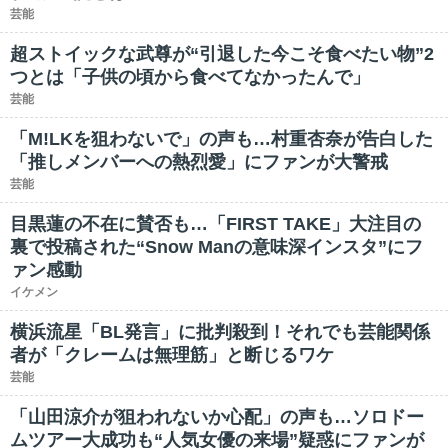
芸能
超ストイックな武尊が“引退した今こそ食べたい物”2
つとは「子供の頃から食べてなかったんで」
芸能
「M!LKを狙わないで」の声も…村重杏奈が告白した
「推しメンバーへの熱烈愛」にファンが大警戒
芸能
目黒蓮の不在に賛否も…「FIRST TAKE」大注目の
裏で投稿された“Snow Manの意味深インスタ”にフ
ァン感動
イケメン
横浜流星「BL発言」に批判殺到！それでも芸能関係
者が「クレームは無理筋」と断じるワケ
芸能
「山田涼介が狙われないか心配」の声も…ソロドー
ムツアー大成功も“人気女優の来場”疑惑にファンが