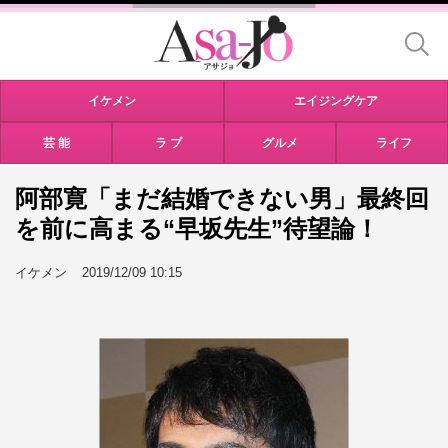
イケメン
エイジングケア
芸 能
ラ ブ
グルメ
ライフ
阿部寛「まだ結婚できない男」最終回
を前に高まる“早坂先生”待望論！
イケメン
2019/12/09 10:15