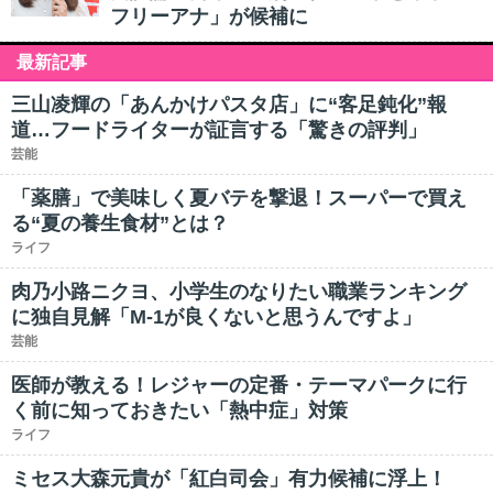
フリーアナ」が候補に
最新記事
三山凌輝の「あんかけパスタ店」に“客足鈍化”報
道…フードライターが証言する「驚きの評判」
芸能
「薬膳」で美味しく夏バテを撃退！スーパーで買え
る“夏の養生食材”とは？
ライフ
肉乃小路ニクヨ、小学生のなりたい職業ランキング
に独自見解「M-1が良くないと思うんですよ」
芸能
医師が教える！レジャーの定番・テーマパークに行
く前に知っておきたい「熱中症」対策
ライフ
ミセス大森元貴が「紅白司会」有力候補に浮上！