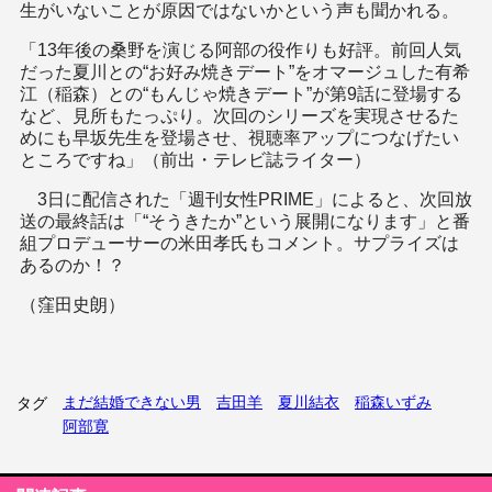
生がいないことが原因ではないかという声も聞かれる。
「13年後の桑野を演じる阿部の役作りも好評。前回人気
だった夏川との“お好み焼きデート”をオマージュした有希
江（稲森）との“もんじゃ焼きデート”が第9話に登場する
など、見所もたっぷり。次回のシリーズを実現させるた
めにも早坂先生を登場させ、視聴率アップにつなげたい
ところですね」（前出・テレビ誌ライター）
3日に配信された「週刊女性PRIME」によると、次回放
送の最終話は「“そうきたか”という展開になります」と番
組プロデューサーの米田孝氏もコメント。サプライズは
あるのか！？
（窪田史朗）
まだ結婚できない男
吉田羊
夏川結衣
稲森いずみ
タグ
阿部寛