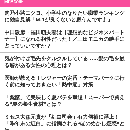
関連記事
肉乃小路ニクヨ、小学生のなりたい職業ランキング
に独自見解「M-1が良くないと思うんですよ」
中田敦彦・福田萌夫妻は【理想的なビジネスパート
ナー】になれる相性だった！／三田モニカの勝手に
占っていいですか？
気が付けば毛先をクルクルしている……髪の毛を触
る癖がある女性の心理とは？
医師が教える！レジャーの定番・テーマパークに行
く前に知っておきたい「熱中症」対策
「薬膳」で美味しく夏バテを撃退！スーパーで買え
る“夏の養生食材”とは？
ミセス大森元貴が「紅白司会」有力候補に浮上！
「昨年末の紅白」に指摘される“ほのめかし疑惑”と