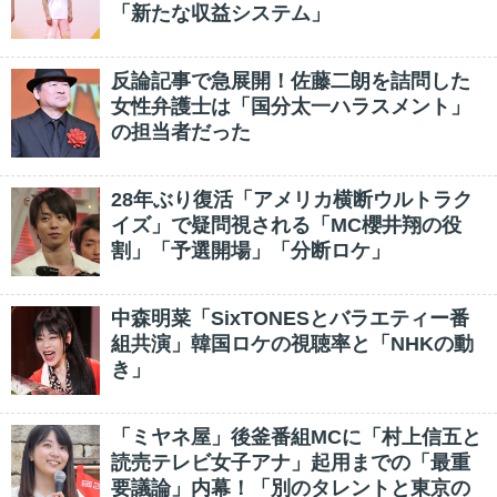
「新たな収益システム」
反論記事で急展開！佐藤二朗を詰問した
女性弁護士は「国分太一ハラスメント」
の担当者だった
28年ぶり復活「アメリカ横断ウルトラク
イズ」で疑問視される「MC櫻井翔の役
割」「予選開場」「分断ロケ」
中森明菜「SixTONESとバラエティー番
組共演」韓国ロケの視聴率と「NHKの動
き」
「ミヤネ屋」後釜番組MCに「村上信五と
読売テレビ女子アナ」起用までの「最重
要議論」内幕！「別のタレントと東京の