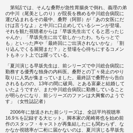
第9話では、そんな桑野が急性胃腸炎で倒れ、義理の弟
の中川（尾美としのり）が院長を務める中川総合病院に
運び込まれるその最中、桑野（阿部）が「あの女医にだ
けは言うなよ」と中川に口止めしているシーンが登場。
それを観た視聴者からは「早坂先生出てくると思ったじ
ゃんか」「早坂先生に出て欲しかったわ。ちらっとで
も」といった声や「最終回にご出演されないかな」「割
り込んでくる展開まだ？」と登場を心待ちにするコメン
トもネット上では躍っている。
「夏川演じる早坂先生は、前シリーズで中川総合病院に
勤務する優秀な独身の内科医。桑野との丁々発止のやり
取りに人気が集まっていました。最終話で桑野から告白
されるものの、13年の間に破局。とある富豪と結婚して
いたようですが、まだ中川総合病院に勤務していること
が明らかになり、前シリーズのファンは大興奮のようで
す」（女性誌記者）
2006年に放送された前シリーズは、全話平均視聴率
16.9％を記録する大ヒット。脚本家の尾崎将也を始め前
作のスタッフ・キャストが再集結したにも関わらず、な
かなか視聴率が二桁に届かないのは、夏川演じる早坂先